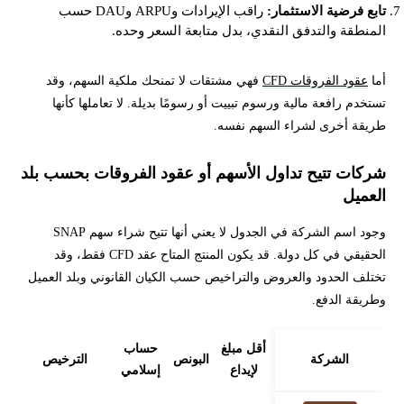
تابع فرضية الاستثمار:
راقب الإيرادات وARPU وDAU حسب
المنطقة والتدفق النقدي، بدل متابعة السعر وحده.
أما
عقود الفروقات CFD
فهي مشتقات لا تمنحك ملكية السهم، وقد
تستخدم رافعة مالية ورسوم تبييت أو رسومًا بديلة. لا تعاملها كأنها
طريقة أخرى لشراء السهم نفسه.
شركات تتيح تداول الأسهم أو عقود الفروقات بحسب بلد
العميل
وجود اسم الشركة في الجدول لا يعني أنها تتيح شراء سهم SNAP
الحقيقي في كل دولة. قد يكون المنتج المتاح عقد CFD فقط، وقد
تختلف الحدود والعروض والتراخيص حسب الكيان القانوني وبلد العميل
وطريقة الدفع.
أقل مبلغ
حساب
الشركة
البونص
الترخيص
لإيداع
إسلامي