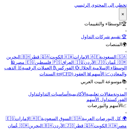
تخطي إلى المحتوى الرئيسي
✕
🏆
الوسطاء والتقييمات
›
🏆 تقييم شركات التداول
🌍
المنصات
›
🇸🇦 السعودية
🇦🇪 الإمارات
🇰🇼 الكويت
🇶🇦 قطر
🇧🇭 البحرين
🇴🇲 عُمان
🇯🇴 الأردن
🇮🇶 العراق
🇵🇸 فلسطين
🇪🇬 مصر
🕌
الوسطاء الإسلامية الحلال
💱 الفوركس
₿ العملات الرقمية
🥇 الذهب
والمعادن
📈 الأسهم
📊 العقود (CFD)
📜 السندات
📚
موسوعة البيت العربي
›
المدونة
مقالات تعليمية
الأكاديمية
أساسيات التداول
تداول
الفوركس
تداول الأسهم
📈
الأسهم والبورصات
›
🌍 كل البورصات العربية
🇸🇦 السوق السعودية
🇦🇪 الإمارات
🇪🇬
مصر
🇰🇼 الكويت
🇶🇦 قطر
🇯🇴 الأردن
🇧🇭 البحرين
🇴🇲 عُمان