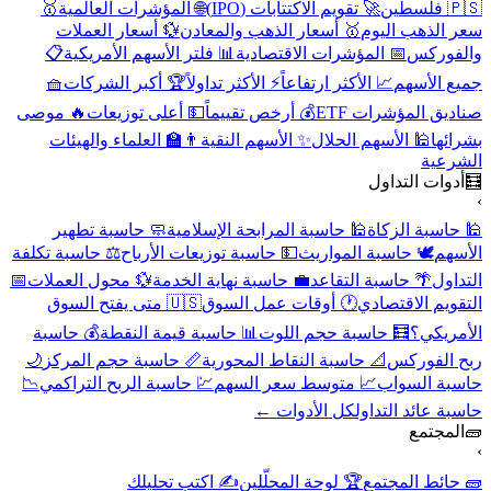
🇵🇸 فلسطين
🚀 تقويم الاكتتابات (IPO)
🌐 المؤشرات العالمية
🥇
سعر الذهب اليوم
🥇 أسعار الذهب والمعادن
💱 أسعار العملات
والفوركس
📅 المؤشرات الاقتصادية
📊 فلتر الأسهم الأمريكية
📋
جميع الأسهم
📈 الأكثر ارتفاعاً
⚡ الأكثر تداولاً
🏆 أكبر الشركات
🧺
صناديق المؤشرات ETF
💰 أرخص تقييماً
💵 أعلى توزيعات
🔥 موصى
بشرائها
🕌 الأسهم الحلال
✨ الأسهم النقية
👨‍🏫 العلماء والهيئات
الشرعية
🧮
أدوات التداول
›
🕌 حاسبة الزكاة
🕌 حاسبة المرابحة الإسلامية
🧼 حاسبة تطهير
الأسهم
🕊️ حاسبة المواريث
💵 حاسبة توزيعات الأرباح
⚖️ حاسبة تكلفة
التداول
🌴 حاسبة التقاعد
💼 حاسبة نهاية الخدمة
💱 محول العملات
📅
التقويم الاقتصادي
🕐 أوقات عمل السوق
🇺🇸 متى يفتح السوق
الأمريكي؟
🧮 حاسبة حجم اللوت
📊 حاسبة قيمة النقطة
💰 حاسبة
ربح الفوركس
📐 حاسبة النقاط المحورية
📏 حاسبة حجم المركز
🌙
حاسبة السواب
📈 متوسط سعر السهم
💹 حاسبة الربح التراكمي
📉
حاسبة عائد التداول
كل الأدوات ←
🧱
المجتمع
›
🧱 حائط المجتمع
🏆 لوحة المحلّلين
✍️ اكتب تحليلك