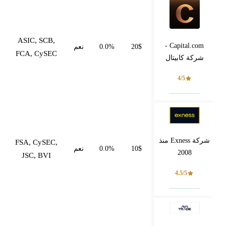
ASIC, SCB,
Capital.com -
20$
0.0%
نعم
FCA, CySEC
شركة كابيتال
4/5
فتح حساب
شركة Exness منذ
FSA, CySEC,
10$
0.0%
نعم
2008
JSC, BVI
4.5/5
فتح حساب