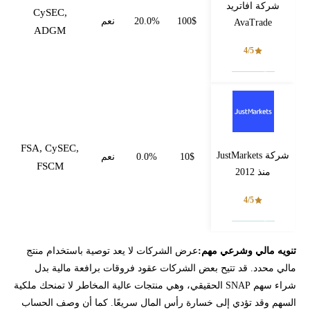
شركة افاتريد
CySEC,
100$
20.0%
نعم
AvaTrade
ADGM
4/5
فتح حساب
FSA, CySEC,
شركة JustMarkets
10$
0.0%
نعم
FSCM
منذ 2012
4/5
فتح حساب
تنويه مالي وشرعي مهم:
عرض الشركات لا يعد توصية باستخدام منتج
مالي محدد. قد تتيح بعض الشركات عقود فروقات برافعة مالية بدل
شراء سهم SNAP الحقيقي، وهي منتجات عالية المخاطر لا تمنحك ملكية
السهم وقد تؤدي إلى خسارة رأس المال سريعًا. كما أن وصف الحساب