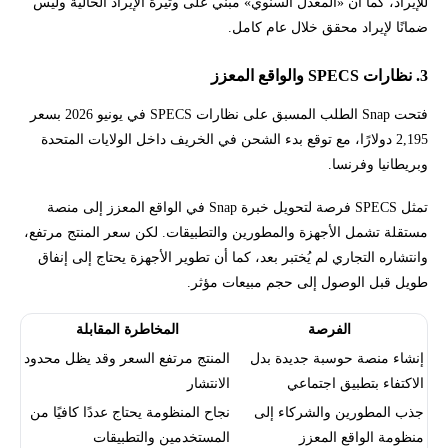
للإيراد، كما أن «المعدل السنوي» مبني على وتيرة الإيراد الحالية وليس
ضمانًا لإيراد محقق خلال عام كامل.
3. نظارات SPECS والواقع المعزز
فتحت Snap الطلب المسبق على نظارات SPECS في يونيو 2026 بسعر
2,195 دولارًا، مع توقع بدء الشحن في الخريف داخل الولايات المتحدة
وبريطانيا وفرنسا.
تمثل SPECS فرصة لتحويل خبرة Snap في الواقع المعزز إلى منصة
مستقلة تشمل الأجهزة والمطورين والتطبيقات. لكن سعر المنتج مرتفع،
وانتشاره التجاري لم يُختبر بعد، كما أن تطوير الأجهزة يحتاج إلى إنفاق
طويل قبل الوصول إلى حجم مبيعات مؤثر.
الفرصة
المخاطرة المقابلة
إنشاء منصة حوسبة جديدة بدل
المنتج مرتفع السعر وقد يظل محدود
الاكتفاء بتطبيق اجتماعي
الانتشار
جذب المطورين والشركاء إلى
نجاح المنظومة يحتاج عددًا كافيًا من
منظومة الواقع المعزز
المستخدمين والتطبيقات