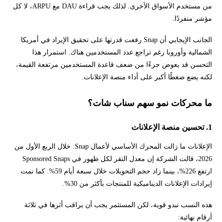
من مستخدم الأسواق الأخرى. لذلك يجب قراءة DAU مع ARPU، لا كل
مؤشر منفردًا.
الجانب الإيجابي أن Snap رفعت قدرتها على تحقيق الإيراد في أمريكا
الشمالية وأوروبا رغم تراجع عدد المستخدمين هناك. استمرار هذا
التحسن قد يعوض جزءًا من ضعف قاعدة المستخدمين مرتفعة القيمة،
لكنه يضع ضغطًا أكبر على أداء منصة الإعلانات.
ما محركات نمو سهم سناب شات؟
1. تحسين منصة الإعلانات
الإعلانات ما زالت المحرك الأساسي لأعمال Snap. خلال الربع الأول من
2026، قالت الشركة إن معدل النقر لكل ظهور في Sponsored Snaps
ارتفع 226%، بينما زاد حجم التحويلات خلال سبعة أيام 59%. كما نمت
إيرادات الإعلانات الديناميكية للمنتجات بأكثر من 30%.
هذه النسب تبدو قوية، لكن المستثمر يجب أن يراقب أثرها في ثلاثة
أرقام نهائية: