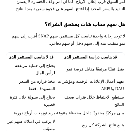
أمر السوق قرب إعلان الأرباح. كما أن أمر وقف الخسارة لا يضمن
التنفيذ بالسعر المحدد إذا افتتح السهم على فجوة سعرية بعد النتائج.
هل سهم سناب شات يستحق الشراء؟
لا توجد إجابة واحدة تناسب كل مستثمر. سهم SNAP أقرب إلى سهم
نمو متقلب منه إلى سهم دخل أو سهم دفاعي.
قد يناسب دراسة المستثمر الذي
قد لا يناسب المستثمر الذي
يحتاج إلى حماية مرتفعة
يقبل تقلبًا مرتفعًا مقابل فرصة نمو
لرأس المال
يفهم أعمال الإعلانات الرقمية ومؤشرات
يتخذ قراره من السعر
DAU وARPU
المستهدف فقط
يستطيع الاحتفاظ خلال فترات ضعف
يحتاج إلى سيولة خلال فترة
النتائج
قصيرة
يبني مركزًا محدودًا داخل محفظة متنوعة
يريد توزيعات أرباح دورية
لا يرغب في امتلاك سهم غير
يتابع نتائج الشركة كل ربع
مصوّت