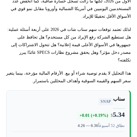
الأول من 2026، لكنها ما زالت تسجل خسارة صافية، كما انخفض عدد
ماذا تقول أحدث نتائج Snap المالية؟
المستخدمين اليوميين في أمريكا الشمالية وأوروبا مقابل نمو قوي في
الأسواق الأقل تحقيقًا للإيراد.
هل نمو مستخدمي سناب شات إيجابي فعلًا؟
لذلك تعتمد توقعات سهم سناب شات في 2026 على أربعة أسئلة عملية:
ما محركات نمو سهم سناب شات؟
هل تستطيع الشركة رفع الإيراد من كل مستخدم؟ هل تحافظ على
جمهورها في الأسواق الأعلى قيمة إعلانية؟ هل تتحول الاشتراكات إلى
هل تقييم سهم سناب منخفض؟
مصدر دخل مؤثر؟ وهل يحقق مشروع نظارات SPECS عائدًا يبرر
تكلفته؟
توقعات سهم سناب شات في 2026
هذا التحليل لا يقدم توصية شراء أو بيع. الأرقام المالية مؤرخة، بينما يتغير
سعر السهم والقيمة السوقية وأهداف المحللين باستمرار.
لماذا قد ينخفض سهم سناب بعد نتائج جيدة؟
هل سهم سناب شات يستحق الشراء؟
سناب
SNAP
5.34
هل سهم سناب شات حلال؟
+0.01 (+0.19%)
$
نطاق 52 أسبوعاً
4.26 — 6.36
كيفية شراء أو تداول سهم SNAP