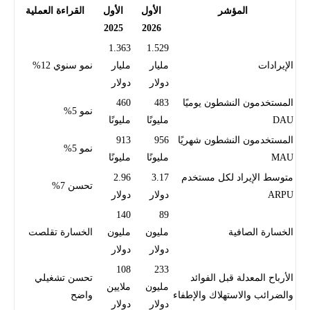
المؤشر
الأول
الأول
القراءة العملية
2025
2026
1.363
1.529
الإيرادات
مليار
مليار
نمو سنوي 12%
دولار
دولار
المستخدمون النشطون يوميًا
483
460
نمو 5%
DAU
مليونًا
مليونًا
المستخدمون النشطون شهريًا
956
913
نمو 5%
MAU
مليونًا
مليونًا
متوسط الإيراد لكل مستخدم
3.17
2.96
تحسن 7%
ARPU
دولار
دولار
140
89
الخسارة الصافية
مليون
مليون
الخسارة تقلصت
دولار
دولار
108
233
الأرباح المعدلة قبل الفوائد
تحسن تشغيلي
مليون
ملايين
والضرائب والاستهلاك والإطفاء
واضح
دولار
دولار