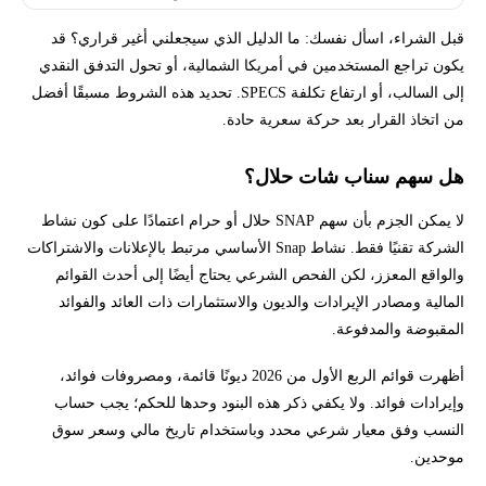
قبل الشراء، اسأل نفسك: ما الدليل الذي سيجعلني أغير قراري؟ قد
يكون تراجع المستخدمين في أمريكا الشمالية، أو تحول التدفق النقدي
إلى السالب، أو ارتفاع تكلفة SPECS. تحديد هذه الشروط مسبقًا أفضل
من اتخاذ القرار بعد حركة سعرية حادة.
هل سهم سناب شات حلال؟
لا يمكن الجزم بأن سهم SNAP حلال أو حرام اعتمادًا على كون نشاط
الشركة تقنيًا فقط. نشاط Snap الأساسي مرتبط بالإعلانات والاشتراكات
والواقع المعزز، لكن الفحص الشرعي يحتاج أيضًا إلى أحدث القوائم
المالية ومصادر الإيرادات والديون والاستثمارات ذات العائد والفوائد
المقبوضة والمدفوعة.
أظهرت قوائم الربع الأول من 2026 ديونًا قائمة، ومصروفات فوائد،
وإيرادات فوائد. ولا يكفي ذكر هذه البنود وحدها للحكم؛ يجب حساب
النسب وفق معيار شرعي محدد وباستخدام تاريخ مالي وسعر سوق
موحدين.