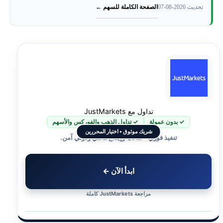
الصفحة الكاملة للسهم ←
تحديث 2026-08-07
شركات تتيح تداول الأسهم أو عقود الفروقات بحسب بلد العميل
ما الذي نراقبه في نتائج Snap المقبلة؟
هل تريد معرفة كل شئ عن سهم ناب شات ؟
تداول مع JustMarkets
✓ بدون عمولة
✓ تداول الذهب والفوركس والأسهم
شريك موثوق • اختيار المحررين
تنفيذ فوري • سحب وإيداع محلي ودولي آمن.
ابدأ الآن ←
مراجعة JustMarkets كاملة