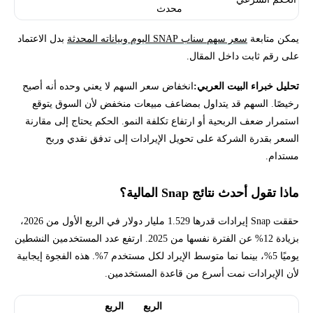
محدث
يمكن متابعة
سعر سهم سناب SNAP اليوم وبياناته المحدثة
بدل الاعتماد
على رقم ثابت داخل المقال.
تحليل خبراء البيت العربي:
انخفاض سعر السهم لا يعني وحده أنه أصبح
رخيصًا. السهم قد يتداول بمضاعف مبيعات منخفض لأن السوق يتوقع
استمرار ضعف الربحية أو ارتفاع تكلفة النمو. الحكم يحتاج إلى مقارنة
السعر بقدرة الشركة على تحويل الإيرادات إلى تدفق نقدي وربح
مستدام.
ماذا تقول أحدث نتائج Snap المالية؟
حققت Snap إيرادات قدرها 1.529 مليار دولار في الربع الأول من 2026،
بزيادة 12% عن الفترة نفسها من 2025. ارتفع عدد المستخدمين النشطين
يوميًا 5%، بينما نما متوسط الإيراد لكل مستخدم 7%. هذه الفجوة إيجابية
لأن الإيرادات نمت أسرع من قاعدة المستخدمين.
الربع
الربع