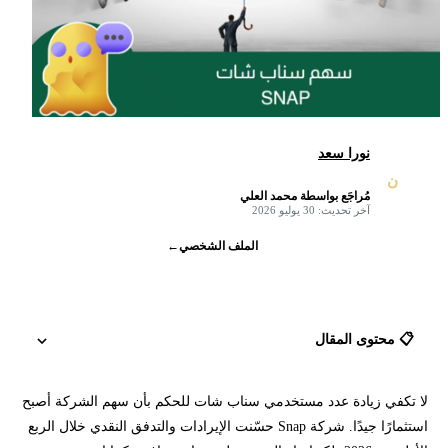
نورا سعد
ن
مُراجَع بواسطة محمد العلي
✓
آخر تحديث: 30 يوليو 2026
الملف الشخصي
←
📋 محتوى المقال
لا تكفي زيادة عدد مستخدمي سناب شات للحكم بأن سهم الشركة أصبح
ملخص سهم سناب شات في 2026
استثمارًا جيدًا. شركة Snap حسّنت الإيرادات والتدفق النقدي خلال الربع