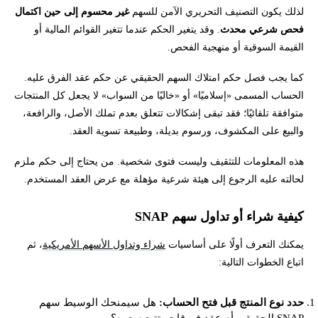
لذلك يكون التصنيف التحريري الآمن للسهم
غير محسوم إلى حين اكتمال
فحص شرعي محدث
. وقد يتغير الحكم عندما تتغير القوائم المالية أو
القيمة السوقية أو منهجية الفحص.
كما يجب فصل حكم امتلاك السهم الحقيقي عن حكم عقد الفرق عليه.
الحساب المسمى «إسلاميًا» أو «خاليًا من السواب» لا يجعل كل المنتجات
متوافقة تلقائيًا؛ فقد تبقى إشكالات تتعلق بعدم تملك الأصل، والرافعة،
والبيع على المكشوف، ورسوم بديلة، وطبيعة تسوية العقد.
هذه المعلومات للتثقيف وليست فتوى شخصية. من يحتاج إلى حكم ملزم
لحالته عليه الرجوع إلى هيئة شرعية مؤهلة مع عرض العقد المستخدم.
كيفية شراء أو تداول سهم SNAP
يمكنك التعرف أولًا على أساسيات
شراء وتداول الأسهم الأمريكية
، ثم
اتباع الخطوات التالية:
حدد نوع المنتج قبل فتح الحساب:
هل سيمنحك الوسيط سهم
SNAP الحقيقي أم عقد فروقات يتتبع سعره؟