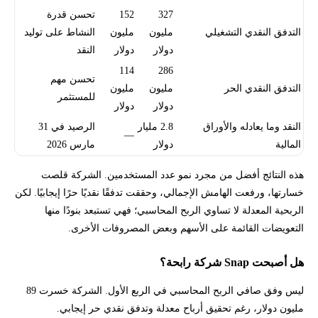
327
152
تحسن قدرة
التدفق النقدي التشغيلي
مليون
مليون
النشاط على توليد
دولار
دولار
النقد
114
286
تحسن مهم
التدفق النقدي الحر
مليون
مليون
للمستثمر
دولار
دولار
النقد وما يعادله والأوراق
2.8 مليار
الرصيد في 31
—
المالية
دولار
مارس 2026
هذه النتائج أفضل من مجرد نمو عدد المستخدمين. الشركة قلصت
خسارتها، ورفعت الهامش الإجمالي، وحققت تدفقًا نقديًا حرًا إيجابيًا. لكن
الربحية المعدلة لا تساوي الربح المحاسبي؛ فهي تستبعد بنودًا منها
التعويضات القائمة على الأسهم وبعض المصروفات الأخرى.
هل أصبحت Snap شركة رابحة؟
ليس وفق صافي الربح المحاسبي في الربع الأول. الشركة خسرت 89
مليون دولار، رغم تحقيق أرباح معدلة وتدفق نقدي حر إيجابي.