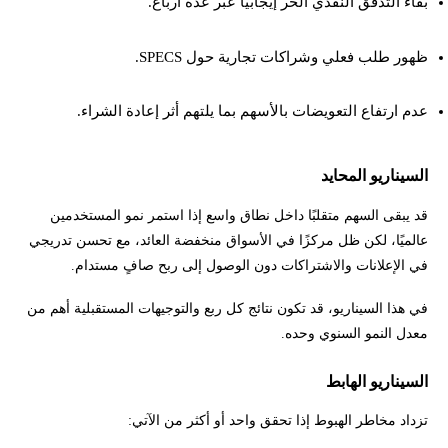
بقاء التدفق النقدي الحر إيجابيًا عبر عدة أرباع.
ظهور طلب فعلي وشراكات تجارية حول SPECS.
عدم ارتفاع التعويضات بالأسهم بما يلتهم أثر إعادة الشراء.
السيناريو المحايد
قد يبقى السهم متقلبًا داخل نطاق واسع إذا استمر نمو المستخدمين
عالميًا، لكن ظل مركزًا في الأسواق منخفضة العائد، مع تحسن تدريجي
في الإعلانات والاشتراكات دون الوصول إلى ربح صافٍ مستدام.
في هذا السيناريو، قد تكون نتائج كل ربع والتوجيهات المستقبلية أهم من
معدل النمو السنوي وحده.
السيناريو الهابط
تزداد مخاطر الهبوط إذا تحقق واحد أو أكثر من الآتي: