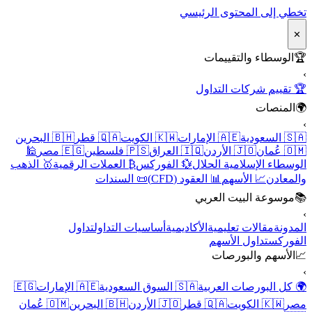
تخطي إلى المحتوى الرئيسي
✕
🏆
الوسطاء والتقييمات
›
🏆 تقييم شركات التداول
🌍
المنصات
›
🇸🇦 السعودية
🇦🇪 الإمارات
🇰🇼 الكويت
🇶🇦 قطر
🇧🇭 البحرين
🇴🇲 عُمان
🇯🇴 الأردن
🇮🇶 العراق
🇵🇸 فلسطين
🇪🇬 مصر
🕌
الوسطاء الإسلامية الحلال
💱 الفوركس
₿ العملات الرقمية
🥇 الذهب
والمعادن
📈 الأسهم
📊 العقود (CFD)
📜 السندات
📚
موسوعة البيت العربي
›
المدونة
مقالات تعليمية
الأكاديمية
أساسيات التداول
تداول
الفوركس
تداول الأسهم
📈
الأسهم والبورصات
›
🌍 كل البورصات العربية
🇸🇦 السوق السعودية
🇦🇪 الإمارات
🇪🇬
مصر
🇰🇼 الكويت
🇶🇦 قطر
🇯🇴 الأردن
🇧🇭 البحرين
🇴🇲 عُمان