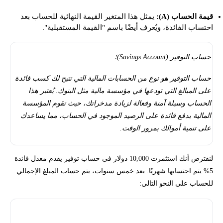
قيمة الحساب (A):
يمثل هذا المتغير القيمة النهائية للحساب بعد
احتساب الفائدة، ويُعرف أيضًا باسم "القيمة المستقبلية".
حساب التوفير (Savings Account)؛
حساب التوفير هو نوع من الحسابات المالية التي تتيح لك كسب فائدة
على المبالغ التي تودعها في مؤسسة مالية مثل البنوك. يُعتبر هذا
الحساب وسيلة آمنة وفعالة لزيادة مدخراتك، حيث تقوم المؤسسة
المالية بدفع فائدة على الرصيد الموجود في الحساب، مما يساعدك
على تنمية أموالك بمرور الوقت.
لنفترض أنك استثمرت 10,000 دولار في حساب توفير يقدم معدل فائدة
5% يتم احتسابها شهريًا. بعد خمس سنوات، يتم حساب المبلغ الإجمالي
للحساب على النحو التالي:
$10,000(1+.05/12)^(12*5) = $12,833.59