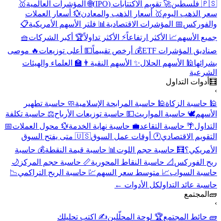
🇵🇸 فلسطين
🚀 تقويم الاكتتابات (IPO)
🌐 المؤشرات العالمية
🥇
سعر الذهب اليوم
🥇 أسعار الذهب والمعادن
💱 أسعار العملات
والفوركس
📅 المؤشرات الاقتصادية
📊 فلتر الأسهم الأمريكية
📋
جميع الأسهم
📈 الأكثر ارتفاعاً
⚡ الأكثر تداولاً
🏆 أكبر الشركات
🧺
صناديق المؤشرات ETF
💰 أرخص تقييماً
💵 أعلى توزيعات
🔥 موصى
بشرائها
🕌 الأسهم الحلال
✨ الأسهم النقية
👨‍🏫 العلماء والهيئات
الشرعية
🧮
أدوات التداول
›
🕌 حاسبة الزكاة
🕌 حاسبة المرابحة الإسلامية
🧼 حاسبة تطهير
الأسهم
🕊️ حاسبة المواريث
💵 حاسبة توزيعات الأرباح
⚖️ حاسبة تكلفة
التداول
🌴 حاسبة التقاعد
💼 حاسبة نهاية الخدمة
💱 محول العملات
📅
التقويم الاقتصادي
🕐 أوقات عمل السوق
🇺🇸 متى يفتح السوق
الأمريكي؟
🧮 حاسبة حجم اللوت
📊 حاسبة قيمة النقطة
💰 حاسبة
ربح الفوركس
📐 حاسبة النقاط المحورية
📏 حاسبة حجم المركز
🌙
حاسبة السواب
📈 متوسط سعر السهم
💹 حاسبة الربح التراكمي
📉
حاسبة عائد التداول
كل الأدوات ←
🧱
المجتمع
›
🧱 حائط المجتمع
🏆 لوحة المحلّلين
✍️ اكتب تحليلك