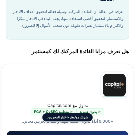
عرفنا في مقالنا أن الفائدة المركبة وسيلة فعالة لتحقيق أهداف الادخار
والاستثمار. لتحقيق أقصى استفادة منها، يجب البدء في الادخار مبكرًا
والالتزام بالاستثمار لفترات طويلة دون سحب الأموال إلا للضرورة.
هل تعرف مزايا الفائدة المركبك لك كمستثمر
تداول مع Capital.com
✓ بدون عمولة
✓ منظمة FCA + CySEC
شريك موثوق • اختيار المحررين
+9,000 أداة تداول • منصة سهلة وحساب تجريبي مجاني.