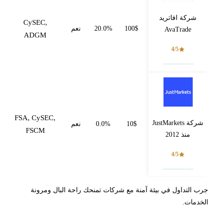
شركة افاتريد
CySEC,
100$
20.0%
نعم
AvaTrade
ADGM
4/5
فتح حساب
FSA, CySEC,
شركة JustMarkets
10$
0.0%
نعم
FSCM
منذ 2012
4/5
فتح حساب
جرب التداول في بيئة آمنة مع شركات تمنحك راحة البال ومرونة
الخدمات.