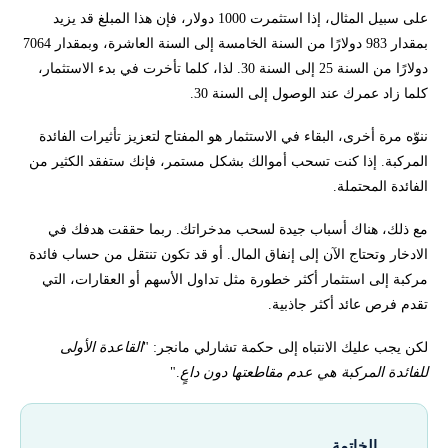
على سبيل المثال، إذا استثمرت 1000 دولار، فإن هذا المبلغ قد يزيد
بمقدار 983 دولارًا من السنة الخامسة إلى السنة العاشرة، وبمقدار 7064
دولارًا من السنة 25 إلى السنة 30. لذا، كلما تأخرت في بدء الاستثمار،
كلما زاد عمرك عند الوصول إلى السنة 30.
ننوّه مرة أخرى، البقاء في الاستثمار هو المفتاح لتعزيز تأثيرات الفائدة
المركبة. إذا كنت تسحب أموالك بشكل مستمر، فإنك ستفقد الكثير من
الفائدة المحتملة.
مع ذلك، هناك أسباب جيدة لسحب مدخراتك. ربما حققت هدفك في
الادخار وتحتاج الآن إلى إنفاق المال. أو قد تكون تنتقل من حساب فائدة
مركبة إلى استثمار أكثر خطورة مثل تداول الأسهم أو العقارات، التي
تقدم فرص عائد أكثر جاذبية.
لكن يجب عليك الانتباه إلى حكمة تشارلي مانجر: "
القاعدة الأولى
للفائدة المركبة هي عدم مقاطعتها دون داعٍ
."
الخاتمة