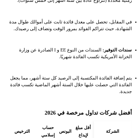
زمنية محددة (تتراوح عادةً بين ستة أشهر إلى خمس سنوات).
في المقابل، تحصل على معدل فائدة ثابت على أموالك طوال مدة
الشهادة، حيث تتراكم الفوائد بمرور الوقت وتضاف إلى رصيدك.
سندات التوفير:
السندات من النوع EE و I الصادرة عن وزارة
الخزانة الأمريكية تكسب الفائدة شهريًا.
يتم إضافة الفائدة المكتسبة إلى الرصيد كل ستة أشهر، مما يجعل
الفائدة التي حصلت عليها خلال الستة أشهر الماضية تكسب فائدة
جديدة.
أفضل شركات تداول مرخصة في 2026
أقل مبلغ
حساب
الشركة
البونص
الترخيص
لإيداع
إسلامي