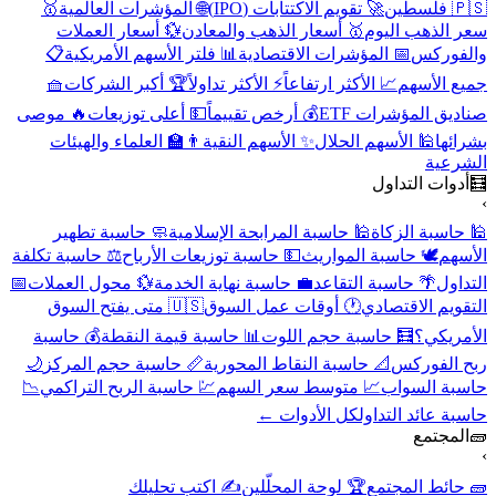
🇵🇸 فلسطين
🚀 تقويم الاكتتابات (IPO)
🌐 المؤشرات العالمية
🥇
سعر الذهب اليوم
🥇 أسعار الذهب والمعادن
💱 أسعار العملات
والفوركس
📅 المؤشرات الاقتصادية
📊 فلتر الأسهم الأمريكية
📋
جميع الأسهم
📈 الأكثر ارتفاعاً
⚡ الأكثر تداولاً
🏆 أكبر الشركات
🧺
صناديق المؤشرات ETF
💰 أرخص تقييماً
💵 أعلى توزيعات
🔥 موصى
بشرائها
🕌 الأسهم الحلال
✨ الأسهم النقية
👨‍🏫 العلماء والهيئات
الشرعية
🧮
أدوات التداول
›
🕌 حاسبة الزكاة
🕌 حاسبة المرابحة الإسلامية
🧼 حاسبة تطهير
الأسهم
🕊️ حاسبة المواريث
💵 حاسبة توزيعات الأرباح
⚖️ حاسبة تكلفة
التداول
🌴 حاسبة التقاعد
💼 حاسبة نهاية الخدمة
💱 محول العملات
📅
التقويم الاقتصادي
🕐 أوقات عمل السوق
🇺🇸 متى يفتح السوق
الأمريكي؟
🧮 حاسبة حجم اللوت
📊 حاسبة قيمة النقطة
💰 حاسبة
ربح الفوركس
📐 حاسبة النقاط المحورية
📏 حاسبة حجم المركز
🌙
حاسبة السواب
📈 متوسط سعر السهم
💹 حاسبة الربح التراكمي
📉
حاسبة عائد التداول
كل الأدوات ←
🧱
المجتمع
›
🧱 حائط المجتمع
🏆 لوحة المحلّلين
✍️ اكتب تحليلك