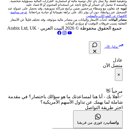
تواصل معنا
شركات تداول في مصر
وتثقيفية فقط، ولا تمثل بأي حال توصية مالية أو استثمارية. القرارات المالية مسؤولية شخصية،
📏 حاسبة حجم المركز
والمنصة لا تتحمل أي خسائر أو نتائج ناتجة عن استخدام المحتوى أو الاعتماد عليه.
💱 أسعار العملات والفوركس
تنويه
: قد نتعاون مع وسطاء مرخصين ضمن برامج شراكة تسويقية، وقد نحصل على عمولة عند
🇴🇲 بورصة مسقط
التسجيل عبر روابطنا، دون أن يؤثر ذلك على نزاهة تقييماتنا أو حيادية مراجعاتنا.
عرض سياسة
فريق المؤلفين
الإفصاح عن الشراكات والمعلنين
.
🔄 حاسبة تكلفة السواب
💵 سعر الريال السعودي في مصر
مصادر البيانات
: تُحدَّث الأسعار والبيانات من مصادر مالية موثوقة، وقد تختلف قليلاً عن الأسعار
🇵🇸 بورصة فلسطين
الفعلية بسبب فروقات التوقيت أو مزوّدي البيانات.
مقالات تعليمية
جميع الحقوق محفوظة © 2026 البيت العربي ·
Arabix Ltd, UK
📈 حاسبة عائد التداول
📅 المؤشرات الاقتصادية
فلتر الأسهم الشرعي
سياسة تقييم الشركات
📊 حاسبة الربح التراكمي
تداول الآن
📋 جميع الأسهم
شركات التداول النصابة
🧮 حاسبة متوسط سعر السهم
عادل
🕌 الأسهم الحلال
متصل الآن
الإبلاغ عن شركة نصابة
📅 التقويم الاقتصادي
✕
👨‍🏫 العلماء والهيئات الشرعية
شروط الاستخدام
🕐 أوقات عمل السوق
مرحباً 👋
✅أهلا بك - أنا هنا لمساعدتك ما هو سؤالك باختصار؟ في مقدمة
سياسة الخصوصية
🇺🇸 متى يفتح السوق الأمريكي؟
شاملة لما يهمك عن تداول الأسهم الأمريكية؟
اختر طريقة التواصل
🛠️ كل الأدوات
واتساب
رد فوري من فريقنا