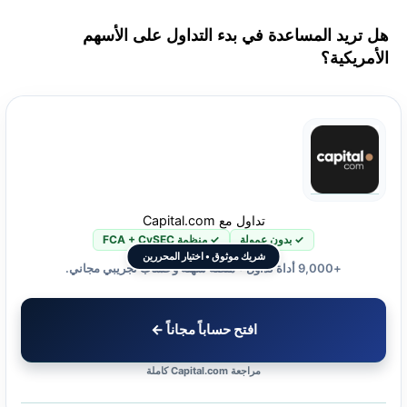
هل تريد المساعدة في بدء التداول على الأسهم
الأمريكية؟
تداول مع Capital.com
✓ بدون عمولة
✓ منظمة FCA + CySEC
شريك موثوق • اختيار المحررين
+9,000 أداة تداول • منصة سهلة وحساب تجريبي مجاني.
افتح حساباً مجاناً ←
مراجعة Capital.com كاملة