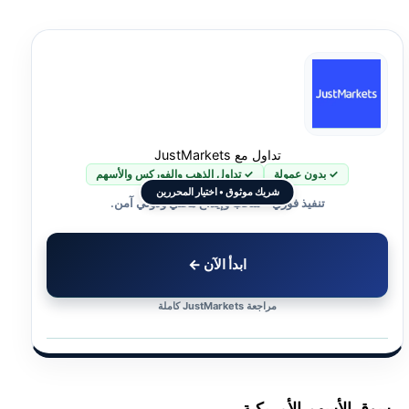
تداول مع JustMarkets
✓ بدون عمولة
✓ تداول الذهب والفوركس والأسهم
شريك موثوق • اختيار المحررين
تنفيذ فوري • سحب وإيداع محلي ودولي آمن.
ابدأ الآن ←
مراجعة JustMarkets كاملة