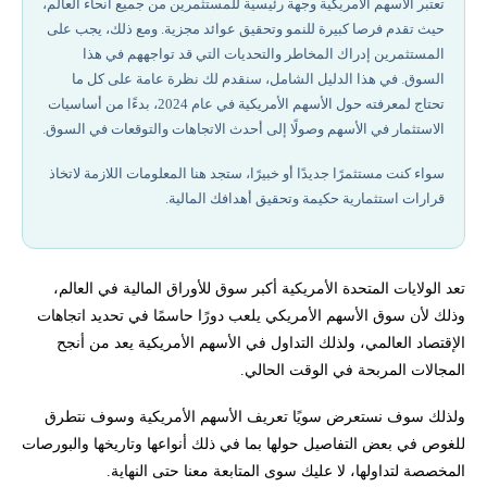
تعتبر الأسهم الأمريكية وجهة رئيسية للمستثمرين من جميع أنحاء العالم،
حيث تقدم فرصا كبيرة للنمو وتحقيق عوائد مجزية. ومع ذلك، يجب على
أهم استراتيجيات تداول الأسهم الأمريكية:
المستثمرين إدراك المخاطر والتحديات التي قد تواجههم في هذا
السوق. في هذا الدليل الشامل، سنقدم لك نظرة عامة على كل ما
خطوات تداول الأسهم الأمريكية:
تحتاج لمعرفته حول الأسهم الأمريكية في عام 2024، بدءًا من أساسيات
الاستثمار في الأسهم وصولًا إلى أحدث الاتجاهات والتوقعات في السوق.
أنواع الأسهم الأمريكية
سواء كنت مستثمرًا جديدًا أو خبيرًا، ستجد هنا المعلومات اللازمة لاتخاذ
قرارات استثمارية حكيمة وتحقيق أهدافك المالية.
أفضل شركات تداول مرخصة في 2026
رموز الأسهم الأمريكية
تعد الولايات المتحدة الأمريكية أكبر سوق للأوراق المالية في العالم،
وذلك لأن سوق الأسهم الأمريكي يلعب دورًا حاسمًا في تحديد اتجاهات
مؤشرات الأسهم الأمريكية
الإقتصاد العالمي، ولذلك التداول في الأسهم الأمريكية يعد من أنجح
المجالات المربحة في الوقت الحالي.
بورصات تداول الأسهم الأمريكية
ولذلك سوف نستعرض سويًا تعريف الأسهم الأمريكية وسوف نتطرق
هل تريد المساعدة في بدء التداول على الأسهم الأمريكية؟
للغوص في بعض التفاصيل حولها بما في ذلك أنواعها وتاريخها والبورصات
المخصصة لتداولها، لا عليك سوى المتابعة معنا حتى النهاية.