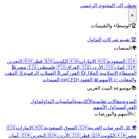
تخطي إلى المحتوى الرئيسي
✕
🏆
الوسطاء والتقييمات
›
🏆 تقييم شركات التداول
🌍
المنصات
›
🇸🇦 السعودية
🇦🇪 الإمارات
🇰🇼 الكويت
🇶🇦 قطر
🇧🇭 البحرين
🇴🇲 عُمان
🇯🇴 الأردن
🇮🇶 العراق
🇵🇸 فلسطين
🇪🇬 مصر
🕌
الوسطاء الإسلامية الحلال
💱 الفوركس
₿ العملات الرقمية
🥇 الذهب
والمعادن
📈 الأسهم
📊 العقود (CFD)
📜 السندات
📚
موسوعة البيت العربي
›
المدونة
مقالات تعليمية
الأكاديمية
أساسيات التداول
تداول
الفوركس
تداول الأسهم
📈
الأسهم والبورصات
›
🌍 كل البورصات العربية
🇸🇦 السوق السعودية
🇦🇪 الإمارات
🇪🇬
مصر
🇰🇼 الكويت
🇶🇦 قطر
🇯🇴 الأردن
🇧🇭 البحرين
🇴🇲 عُمان