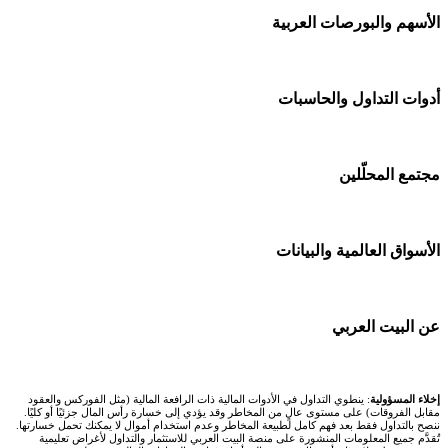
شركات تداول في السعودية
الأسهم والبورصات العربية
اكسنس Exness
شركات تداول في الإمارات
منصة بينانس
🌍 كل البورصات العربية
أدوات التداول والحاسبات
شركات تداول في الكويت
Bybit باي بت
🇸🇦 السوق السعودية
شركات تداول في قطر
🕌 حاسبة الزكاة
مجتمع المحلّلين
شركة Xm
🇦🇪 أسواق الإمارات
شركات تداول في البحرين
💱 محول العملات
شركة Okx
🇪🇬 البورصة المصرية
🧱 حائط المجتمع
الأسواق العالمية والبيانات
شركات تداول في عُمان
🧮 حاسبة حجم اللوت
اكس تي بي XTB
🇰🇼 بورصة الكويت
🏆 لوحة المحلّلين
شركات تداول في الأردن
📊 حاسبة قيمة النقطة
🌐 المؤشرات العالمية
عن البيت العربي
انتراكتيف بروكرز IBKR
🇶🇦 بورصة قطر
✍️ اكتب تحليلك
شركات تداول في العراق
💰 حاسبة ربح الفوركس
🥇 سعر الذهب اليوم
🇯🇴 بورصة عمّان
من نحن
إخلاء المسؤولية
: ينطوي التداول في الأدوات المالية ذات الرافعة المالية (مثل الفوركس والعقود
شركات تداول في فلسطين
📌 حاسبة النقاط المحورية
مقابل الفروقات) على مستوى عالٍ من المخاطر وقد يؤدي إلى خسارة رأس المال جزئيًا أو كليًا.
🥇 أسعار الذهب والمعادن
ننصح بالتداول فقط بعد فهم كامل لطبيعة المخاطر وعدم استخدام أموال لا يمكنك تحمل خسارتها.
🇧🇭 بورصة البحرين
تُقدَّم جميع المعلومات المنشورة على منصة البيت العربي للاستثمار والتداول لأغراض تعليمية