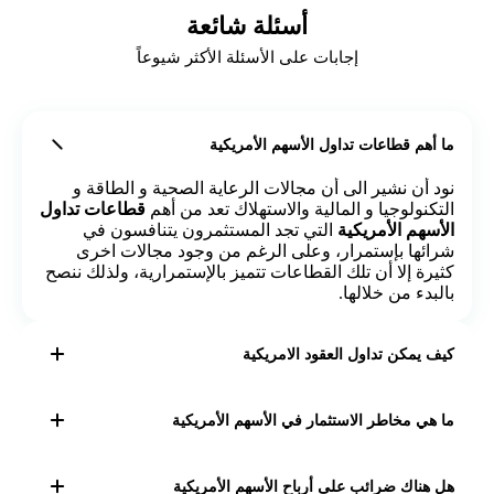
أسئلة شائعة
إجابات على الأسئلة الأكثر شيوعاً
ما أهم قطاعات تداول الأسهم الأمريكية
نود أن نشير الى أن مجالات الرعاية الصحية و الطاقة و
التكنولوجيا و المالية والاستهلاك تعد من أهم
قطاعات تداول
الأسهم الأمريكية
التي تجد المستثمرون يتنافسون في
شرائها بإستمرار، وعلى الرغم من وجود مجالات اخرى
كثيرة إلا أن تلك القطاعات تتميز بالإستمرارية، ولذلك ننصح
بالبدء من خلالها.
كيف يمكن تداول العقود الامريكية
اولا افهم
أنواع العقود المختلفة
مثل العقود الآجلة (اتفاقية
شراء/بيع بسعر محدد مستقبلًا) والخيارات (حق شراء/بيع
ما هي مخاطر الاستثمار في الأسهم الأمريكية
بسعر محدد) ثم اختار وسيط مرخص يوفر الوصول
للأسواق الأمريكية، برسوم مناسبة ومنصة سهلة ثم افتح
تقلبات السوق: يمكن أن تتقلب أسعار الأسهم
حساب في المنصة المناسبة وقم بإيداع المال ثم تعلم
هل هناك ضرائب على أرباح الأسهم الأمريكية