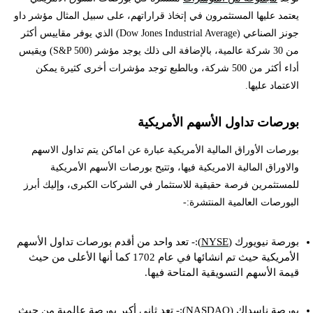
يعتمد عليها المستثمرون في إتخاذ قراراتهم، على سبيل المثال مؤشر داو
جونز الصناعي (Dow Jones Industrial Average) الذي يوفر مقاييس أكثر
من 30 شركة عالمية، بالإضافة الى ذلك يوجد مؤشر (S&P 500) ويقيس
أداء أكثر من 500 شركة، وبالطبع توجد مؤشرات أخرى كثيرة يمكن
الاعتماد عليها.
بورصات تداول الأسهم الأمريكية
بورصات الأوراق المالية الأمريكية عبارة عن اماكن يتم تداول الاسهم
والاوراق المالية الامريكية فيها، وتتيح بورصات الأسهم الأمريكية
للمستثمرين فرصة حقيقية للاستثمار في الشركات الكبرى، وإليك أبرز
البورصات العالمية المنتشرة:-
بورصة نيويورك (
NYSE
):- تعد واحد من أقدم بورصات تداول الأسهم
الأمريكية حيث تم انشائها في عام 1702 كما أنها الأعلى من حيث
قيمة الأسهم التسويقية المتاحة فيها.
بورصة ناسداك (NASDAQ):- تعد ثاني أكبر بورصة عالمية من حيث