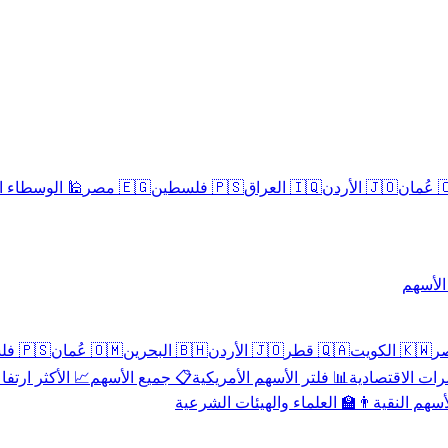
سلامية الحلال
🇪🇬 مصر
🇵🇸 فلسطين
🇮🇶 العراق
🇯🇴 الأردن
🇴
تداول 
🇵🇸 فلسطين
🇴🇲 عُمان
🇧🇭 البحرين
🇯🇴 الأردن
🇶🇦 قطر
🇰🇼 الكويت
 الأكثر ارتفاعاً
📋 جميع الأسهم
📊 فلتر الأسهم الأمريكية
📅 المؤشرات ا
👨‍🏫 العلماء والهيئات الشرعية
✨ الأسهم ال