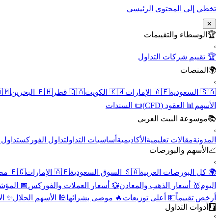
تخطي إلى المحتوى الرئيسي
✕
الوسطاء والتقييمات
🏆
›
🏆 تقييم شركات التداول
المنصات
🌍
›
 عُمان
🇧🇭 البحرين
🇶🇦 قطر
🇰🇼 الكويت
🇦🇪 الإمارات
🇸🇦 السعودية
📜 السندات
📊 العقود (CFD)
الأسهم
موسوعة البيت العربي
📚
›
الأسهم
تداول الفوركس
أساسيات التداول
الأكاديمية
مقالات تعليمية
المدونة
الأسهم والبورصات
📈
›
🇪🇬 مصر
🇦🇪 الإمارات
🇸🇦 السوق السعودية
🌍 كل البورصات العربية
لاقتصادية
💱 أسعار العملات والفوركس
🥇 أسعار الذهب والمعادن
اليوم
نقية
🕌 الأسهم الحلال
🔥 موصى بشرائها
💵 أعلى توزيعات
أرخص تقييماً
أدوات التداول
🧮
›