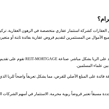
Chicago Atlantic Re تعمل في قطاع تمويل العقارات كشركة استثمار عقاري متخصصة في الره
ع الأموال من المستثمرين لتقديم قروض عقارية بفائدة ثابتة أو متغيرة
السبب الرئيسي للحكم بالحرمة هو أن الن
 بين علماء المسلمين.
ة فائدة على المبلغ الأصلي للقرض، مما يشكل تعريفاً واضحاً للربا الذ
ة مسبقاً تعتبر قروضاً ربوية محرمة. الاستثمار في أسهم الشركات ال