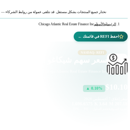
نختار جميع المنتجات بشكل مستقل. قد نتلقى عمولة من روابط الشركاء — لا ي
الرئيسية
الأسهم
Chicago Atlantic Real Estate Finance Inc
←
احفظ REFI في قائمتك
NASDAQ: REFI
سعر سهم شيكاغو أتلانتيك ريال استي
Chicago Atlantic Real Estate Finance Inc · العقارات · ناسداك
$10.10
▲ 0.10%
سعر إغلاق
7 أغسطس 2026
1.69
6.6575
3.64 K
207.18 M
القيمة السوقية
حجم التداول
P/E
EPS