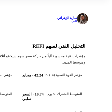
✓
سارة الزهراني
كاتب
التحليل الفني لسهم REFI
ومتوسط المدى.
مؤشر القوة النسبية RSI (14)
مؤشر الماكد 
42.24
· محايد
المتوسط المتحرك 50 يوم
المتوسط المت
10.74
· السعر
سلبي