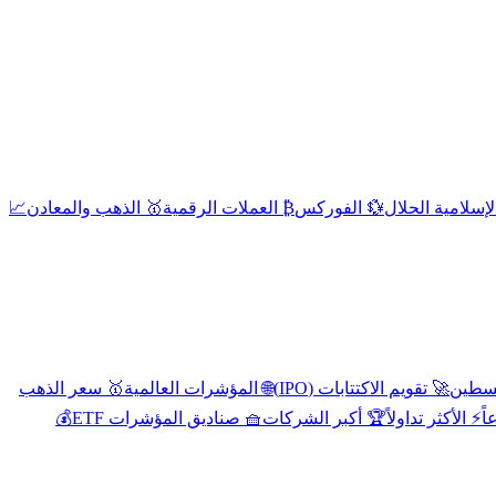
إسلامية الحلال
💱 الفوركس
₿ العملات الرقمية
🥇 الذهب والمعادن
📈
🚀 تقويم الاكتتابات (IPO)
🌐 المؤشرات العالمية
🥇 سعر الذهب
اً
⚡ الأكثر تداولاً
🏆 أكبر الشركات
🧺 صناديق المؤشرات ETF
💰