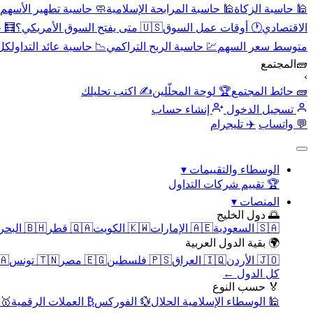
🕌 حاسبة الزكاة
🕌 حاسبة المرابحة الإسلامية
🧼 حاسبة تطهير الأسهم
الاقتصادي
🕐 أوقات عمل السوق
🇺🇸 متى يفتح السوق الأمريكي؟
🧮 
متوسط سعر السهم
💹 حاسبة الربح التراكمي
📉 حاسبة عائد التداول
كل 
🧱
المجتمع
›
🧱 حائط المجتمع
🏆 لوحة المحلّلين
✍️ اكتب تحليلك
تسجيل الدخول
إنشاء حساب
💬 واتساب
✈️ تليجرام
الوسطاء والتقييمات
▾
🏆 تقييم شركات التداول
المنصات
▾
🌅 دول الخليج
🇸🇦 السعودية
🇦🇪 الإمارات
🇰🇼 الكويت
🇶🇦 قطر
🇧🇭 البحرين
🌍 بقية الدول العربية
🇯🇴 الأردن
🇮🇶 العراق
🇵🇸 فلسطين
🇪🇬 مصر
🇹🇳 تونس
🇲🇦 
كل الدول ←
🏅 حسب النوع
🕌 الوسطاء الإسلامية الحلال
💱 الفوركس
₿ العملات الرقمية
🥇 