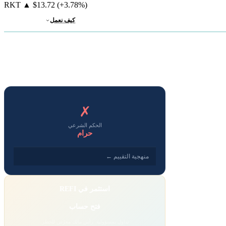
RKT
▲
$13.72
(+3.78%)
كيف نعمل
✗
الحكم الشرعي
حرام
منهجية التقييم ←
استثمر في REFI
فتح حساب
تداول بمسؤولية. رأس مالك معرّض للخطر.