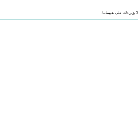
ؤثر ذلك على تقييماتنا.
ت فاينانس (REFI)