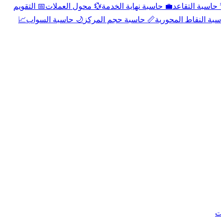
📅 التقويم
💱 محول العملات
💼 حاسبة نهاية الخدمة
🌴 حاسبة التقا
📈
🌙 حاسبة السواب
📏 حاسبة حجم المركز
📐 حاسبة النقاط الم
