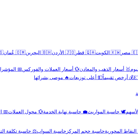
سطين
🇴🇲 عُمان
🇧🇭 البحرين
🇯🇴 الأردن
🇶🇦 قطر
🇰🇼 الكويت
🇪🇬 
 الاقتصادية
💱 أسعار العملات والفوركس
🥇 أسعار الذهب والمعادن
🥇 
🔥 موصى بشرائها
💵 أعلى توزيعات
💰 أرخص تقييماً

صادي
💱 محول العملات
💼 حاسبة نهاية الخدمة
🕊️ حاسبة المواريث
🧼 حا
اسبة تكلفة التداول
حاسبة السواب
حاسبة حجم المركز
حاسبة النقاط ال