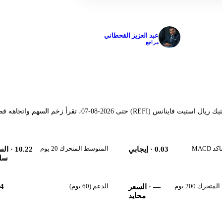
✓
عبد العزيز القحطاني
مراجع
مؤشرات فنية محسوبة آلياً من حركة سعر سهم شيكاغو أتلانتيك ريال استيت فاينانس (REFI) حتى 2026-08-07، تقرأ زخم السهم 
MACD
المتوسط المتحرك 20 يوم
0.03
· إيجابي
10.22
· الس
سل
حرك 200 يوم
الدعم (60 يوم)
74
—
· السعر
محايد