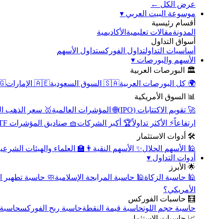
عرض الكل ←
▾
موسوعة البيت العربي
أقسام رئيسية
الأكاديمية
مقالات تعليمية
المدونة
أسواق التداول
تداول الأسهم
تداول الفوركس
أساسيات التداول
▾
الأسهم والبورصات
🏛️ البورصات العربية
مصر
🇦🇪 الإمارات
🇸🇦 السوق السعودية
🌍 كل البورصات العربية
📊 السوق الأمريكية
سعر الذهب اليوم
🌐 المؤشرات العالمية
🚀 تقويم الاكتتابات (IPO)
🧺 صناديق المؤشرات ETF
🏆 أكبر الشركات
⚡ الأكثر تداولاً
ارتفاعاً
🛠️ أدوات الاستثمار
‍🏫 العلماء والهيئات الشرعية
✨ الأسهم النقية
🕌 الأسهم الحلال
▾
أدوات التداول
🌟 الأبرز
سبة تطهير الأسهم
🕌 حاسبة المرابحة الإسلامية
🕌 حاسبة الزكاة
الأمريكي؟
🧮 حاسبات الفوركس
محورية
حاسبة ربح الفوركس
حاسبة قيمة النقطة
حاسبة حجم اللوت
📈 حاسبات الاستثمار