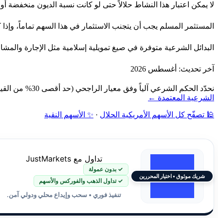
لا يمكن اعتبار هذا النشاط حلالاً حتى لو كانت نسبة الديون منخفضة 
المستثمر المسلم يجب أن يتجنب الاستثمار في هذا السهم تماماً، وإذا كا
البدائل الشرعية متوفرة في صيغ تمويلية إسلامية مثل الإجارة والمش
آخر تحديث: أغسطس 2026
نحدّد الحكم الشرعي آلياً وفق معيار الراجحي (حد أقصى 30% من القيمة السوقية): فحص نشاط الشركة أولاً، ثم نسبة الديون ونسبة الإيرادات الربوية إلى القيمة السوقية — دون مراجعة بشرية.
الشرعية المعتمدة ←
🕌 تصفّح كل الأسهم الأمريكية الحلال
·
✨ الأسهم النقية
تداول مع JustMarkets
✓ بدون عمولة
شريك موثوق • اختيار المحررين
✓ تداول الذهب والفوركس والأسهم
تنفيذ فوري • سحب وإيداع محلي ودولي آمن.