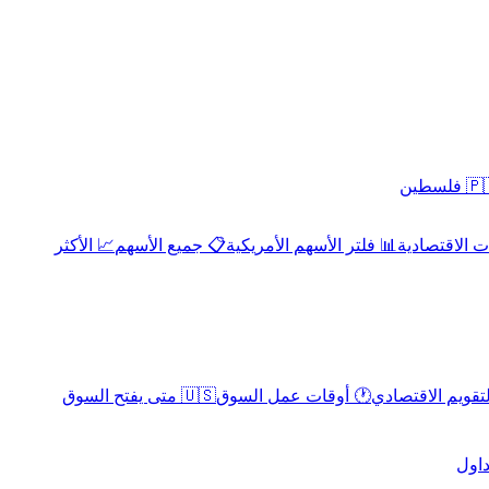
 فلسطين
 الاقتصادية
📊 فلتر الأسهم الأمريكية
📋 جميع الأسهم
📈 الأكثر
لتقويم الاقتصادي
🕐 أوقات عمل السوق
🇺🇸 متى يفتح السوق
داول