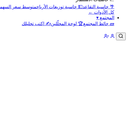
🌴 حاسبة التقاعد
💵 حاسبة توزيعات الأرباح
متوسط سعر السهم
كل الأدوات ←
المجتمع
▾
🧱 حائط المجتمع
🏆 لوحة المحلّلين
✍️ اكتب تحليلك