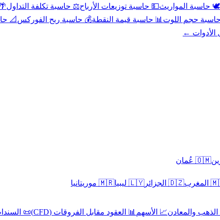
عد
⚖️ حاسبة تكلفة التداول
💵 حاسبة توزيعات الأرباح
🕊️ حاسبة المواريث
حورية
💰 حاسبة ربح الفوركس
📊 حاسبة قيمة النقطة
🧮 حاسبة حجم ال
كل الأدوا
🇴🇲 عُمان
🇲🇷 موريتانيا
🇱🇾 ليبيا
🇩🇿 الجزائر
🇲🇦 ا
 السندات
📊 العقود مقابل الفروقات (CFD)
📈 الأسهم
🥇 الذهب والمع