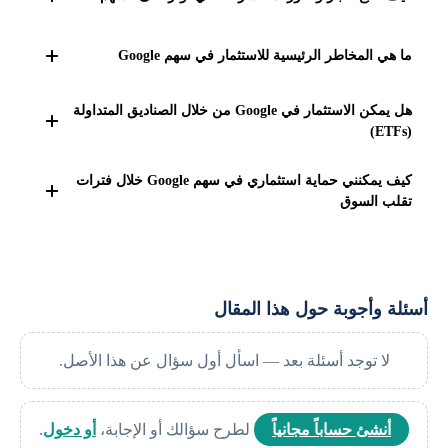
ما يعرف بإيصالات الإيداع العالمية (GDRs) أو إيصالات الإيداع
الأمريكية (ADRs) في بعض الأسواق الدولية، كذلك يمكن لبعض
يمكنك متابعة أخبار وتطورات Google من خلال عدة مصادر مثل
ما هي المخاطر الرئيسية للاستثمار في سهم Google
المستثمرين الدوليين شرائها مباشرة من السوق الأمريكي عبر
المواقع المالية المتخصصة بما في ذلك Bloomberg ومصادر
منصات وساطة توفر الوصول إلى الأسواق الأمريكية.
البيانات المالية، وهي مواقع تقدم تحليلات وأخبار لحظية،
تشمل المخاطر الرئيسية للاستثمار في السهم تقلبات السوق
هل يمكن الاستثمار في Google من خلال الصناديق المتداولة
بالإضافة إلى ذلك توفر منصات التداول تطبيقات ومؤشرات تنبيه
والتغييرات في الاقتصاد الكلي التي قد تؤثر على إيرادات الشركة
(ETFs)
للأسهم، كما يمكنك متابعة التقارير الفصلية والأخبار الرسمية من
من الإعلانات وهي مصدر دخلها الأساسي، ومخاطر تنظيمية
موقع الشركة مباشرة.
نعم، يمكن الاستثمار في Google من خلال صناديق المؤشرات
بسبب القيود والقوانين المحتملة ضد الاحتكار أو حماية البيانات
كيف يمكنني حماية استثماري في سهم Google خلال فترات
المتداولة (ETFs) التي تشمل أسهم الشركة كجزء من مكوناتها،
تقلب السوق
قد تؤثر على نشاطات الشركة، كما المنافسة المستمرة في
على سبيل المثال العديد من صناديق ETFs التي تركز على قطاع
التكنولوجيا والابتكار يمكن أن تؤثر على مكانة الشركة وأرباحها
لحماية استثمارك في أسهم Google خلال تقلبات السوق يمكنك
التكنولوجيا أو التي تتبع مؤشر S&P 500 تضم أسهم جوجل ضمن
في المستقبل.
تنويع محفظتك واستعمال أوامر وقف الخسارة لتقليل المخاطر،
محفظتها.
ويمكنك أيضًا التركيز على الاستثمار طويل الأجل في تجاوز
أسئلة وأجوبة حول هذا المقال
التقلبات القصيرة، كما يمكن استخدام حيل أخرى كثيرة.
لا توجد أسئلة بعد — اسأل أول سؤال عن هذا الأصل.
أنشئ حساباً مجانياً
لطرح سؤالك أو الإجابة،
أو دخول
.