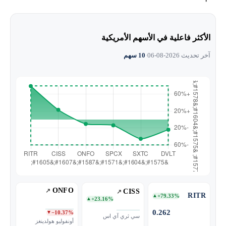
الأكثر فاعلية في الأسهم الأمريكية
آخر تحديث 2026-08-06
·
10 سهم
ONFO
CISS
RITR
+79.33%
▲
+23.16%
▲
0.262
−10.37%
▼
سي ثري آي اس
أونفوليو هولدينغز