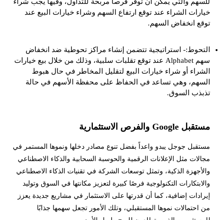
للسهم والتي يمكن أن توفر فرصاً مربحة للتداول، وفيها يجب شراء
خيارات الشراء عند توقع ارتفاع السهم وشراء خيارات البيع عند
توقع انخفاض السهم.
التحوط:- استراتيجية تتضمن إنشاء مراكز تحوطية ضد انخفاض
سهم Alphabet عند توقع تقلبات سلبية، وذلك من خلال بيع خيارات
الشراء أو شراء خيارات البيع لتقليل المخاطر في حال هبوط
السهم، وهي تساعد في الحفاظ على محفظة الأسهم في حالة
تذبذب السوق.
مستقبل Google والفرص الاستثمارية
مستقبل جوجل يبدو واعداً بفضل تنوع مصادر دخلها ونموها المستمر في
مجالات مثل الإعلانات الرقمية والحوسبة السحابية والذكاء الاصطناعي
والأجهزة الذكية، وتمثل توسعات الشركة في تقنيات الذكاء الاصطناعي
والابتكارات التكنولوجية فرصًا كبيرة لتعزيز مكانتها في السوق وتوليد
إيرادات إضافية، كما أن قدرتها على الاستثمار في مشاريع جديدة يعزز
من احتمالات نموها المستقبلي، وتلك الأمور تجعل سهمها جذابًا
للمستثمرين الذين يتطلعون للربح طويل الأمد.