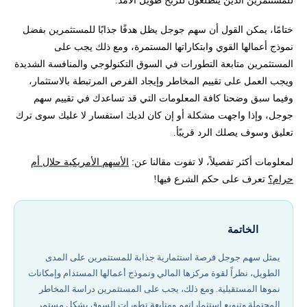
ختامًا، يمكن القول أن سهم جوجل يظل هدفًا جذابًا للمستثمرين بفضل
نموذج أعمالها القوي وابتكاراتها المستمرة، ومع ذلك يجب على
المستثمرين متابعة التطورات في السوق التكنولوجي والمنافسة الشديدة
ويجب العمل على تقييم المخاطر وإيجاد الفرص المرتبطة بالاستثمار،
وفيما سبق وضحنا كافة المعلومات التي قد تساعدك في تقييم سهم
جوجل، وإذا واجهت مشكلة أو إن كان لديك استفسار لا عليك سوى ترك
تعليق وسوف يصلك الرد قريبًأ.
لمعلومات أكثر تفصيلاً، لا تفوت مقالنا عن:
الأسهم الأمريكية حلال أم
حرام؟
تعرف على حكم الشرع فيها!
الخاتمة
يمثل سهم جوجل فرصة استثمارية جذابة للمستثمرين على المدى
الطويل، نظراً لقوة مركزها المالي ونموذج أعمالها المستدام وإمكانات
نموها المستقبلية. ومع ذلك، يجب على المستثمرين دراسة المخاطر
المحتملة وتنويع استثماراتهم ومتابعة تطورات السوق بشكل مستمر.