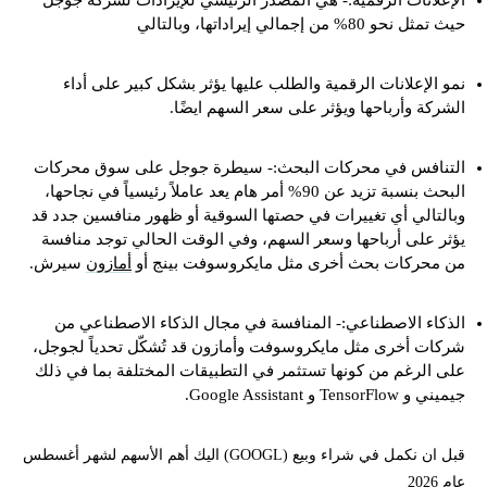
الإعلانات الرقمية:- هي المصدر الرئيسي للإيرادات لشركة جوجل
حيث تمثل نحو 80% من إجمالي إيراداتها، وبالتالي
نمو الإعلانات الرقمية والطلب عليها يؤثر بشكل كبير على أداء
الشركة وأرباحها ويؤثر على سعر السهم ايضًا.
التنافس في محركات البحث:- سيطرة جوجل على سوق محركات
البحث بنسبة تزيد عن 90% أمر هام يعد عاملاً رئيسياً في نجاحها،
وبالتالي أي تغييرات في حصتها السوقية أو ظهور منافسين جدد قد
يؤثر على أرباحها وسعر السهم، وفي الوقت الحالي توجد منافسة
من محركات بحث أخرى مثل مايكروسوفت بينج أو
أمازون
سيرش.
الذكاء الاصطناعي:- المنافسة في مجال الذكاء الاصطناعي من
شركات أخرى مثل مايكروسوفت وأمازون قد تُشكّل تحدياً لجوجل،
على الرغم من كونها تستثمر في التطبيقات المختلفة بما في ذلك
جيميني و TensorFlow و Google Assistant.
قبل ان نكمل في شراء وبيع (GOOGL) اليك أهم الأسهم لشهر أغسطس
عام 2026