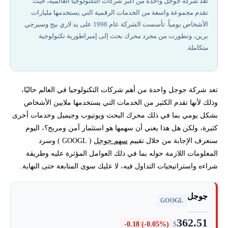
تعد شركة جوجل واحدة من أكبر شركات التكنولوجيا العالمية، حيث
تقدم مجموعة واسعة من الخدمات الرقمية التي يستخدمها مليارات
العوامل المؤثرة على سعر السهم
الأشخاص يومياً. تأسست الشركة عام 1998 على يد لاري بيج وسيرجي
برين، وتطورت من مجرد محرك بحث إلى إمبراطورية تكنولوجية
كيفية شراء وتداول سهم Google في 2026
متكاملة.
أفضل شركات تداول مرخصة في 2026
تعد شركة جوجل واحدة من أهم شركات التكنولوجيا في العالم حاليًا،
أفضل استراتيجيات تداول سهم جوجل
وذلك لأنها تقدم الكثير من الخدمات التي يستخدمها ملايين الأشخاص
بشكل يومي بما في ذلك محرك البحث ويوتيوب وجيميل وخدمات أخرى
مستقبل Google والفرص الاستثمارية
كثيرة، ولكن هل هذا يعني أن سهمها هو استثمار آمن ومربح؟، اليوم
سنعرف الإجابة من خلال تقييم
سهم جوجل
( GOOGL ) وسرد
هل تريد معرفة المزيد عن سعر سهم جوجل وارباحه ؟
المعلومات اللازمة حوله بما في ذلك العوامل المؤثرة عليه وطريقة
شراءه واستراتيجيات التداول فيه، لا عليك سوى المتابعة حتى النهاية.
جوجل
GOOGL
362.51
-0.18 (-0.05%)
$