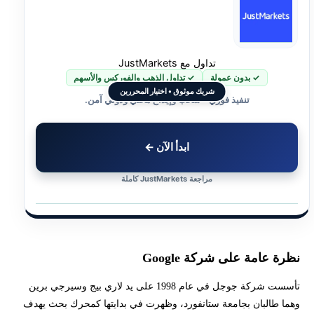
تداول مع JustMarkets
✓ بدون عمولة
✓ تداول الذهب والفوركس والأسهم
شريك موثوق • اختيار المحررين
تنفيذ فوري • سحب وإيداع محلي ودولي آمن.
ابدأ الآن ←
مراجعة JustMarkets كاملة
نظرة عامة على شركة Google
تأسست شركة جوجل في عام 1998 على يد لاري بيج وسيرجي برين
وهما طالبان بجامعة ستانفورد، وظهرت في بدايتها كمحرك بحث يهدف