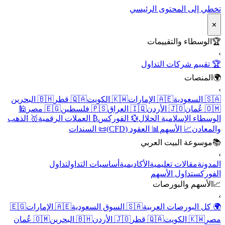
تخطي إلى المحتوى الرئيسي
✕
🏆
الوسطاء والتقييمات
›
🏆 تقييم شركات التداول
🌍
المنصات
›
🇸🇦 السعودية
🇦🇪 الإمارات
🇰🇼 الكويت
🇶🇦 قطر
🇧🇭 البحرين
🇴🇲 عُمان
🇯🇴 الأردن
🇮🇶 العراق
🇵🇸 فلسطين
🇪🇬 مصر
🕌
الوسطاء الإسلامية الحلال
💱 الفوركس
₿ العملات الرقمية
🥇 الذهب
والمعادن
📈 الأسهم
📊 العقود (CFD)
📜 السندات
📚
موسوعة البيت العربي
›
المدونة
مقالات تعليمية
الأكاديمية
أساسيات التداول
تداول
الفوركس
تداول الأسهم
📈
الأسهم والبورصات
›
🌍 كل البورصات العربية
🇸🇦 السوق السعودية
🇦🇪 الإمارات
🇪🇬
مصر
🇰🇼 الكويت
🇶🇦 قطر
🇯🇴 الأردن
🇧🇭 البحرين
🇴🇲 عُمان