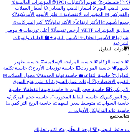
🇵🇸 فلسطين
🚀 تقويم الاكتتابات (IPO)
🌐 المؤشرات العالمية
🥇
سعر الذهب اليوم
🥇 أسعار الذهب والمعادن
💱 أسعار العملات
والفوركس
📅 المؤشرات الاقتصادية
📊 فلتر الأسهم الأمريكية
📋
جميع الأسهم
📈 الأكثر ارتفاعاً
⚡ الأكثر تداولاً
🏆 أكبر الشركات
🧺
صناديق المؤشرات ETF
💰 أرخص تقييماً
💵 أعلى توزيعات
🔥 موصى
بشرائها
🕌 الأسهم الحلال
✨ الأسهم النقية
👨‍🏫 العلماء والهيئات
الشرعية
🧮
أدوات التداول
›
🕌 حاسبة الزكاة
🕌 حاسبة المرابحة الإسلامية
🧼 حاسبة تطهير
الأسهم
🕊️ حاسبة المواريث
💵 حاسبة توزيعات الأرباح
⚖️ حاسبة تكلفة
التداول
🌴 حاسبة التقاعد
💼 حاسبة نهاية الخدمة
💱 محول العملات
📅
التقويم الاقتصادي
🕐 أوقات عمل السوق
🇺🇸 متى يفتح السوق
الأمريكي؟
🧮 حاسبة حجم اللوت
📊 حاسبة قيمة النقطة
💰 حاسبة
ربح الفوركس
📐 حاسبة النقاط المحورية
📏 حاسبة حجم المركز
🌙
حاسبة السواب
📈 متوسط سعر السهم
💹 حاسبة الربح التراكمي
📉
حاسبة عائد التداول
كل الأدوات ←
🧱
المجتمع
›
🧱 حائط المجتمع
🏆 لوحة المحلّلين
✍️ اكتب تحليلك