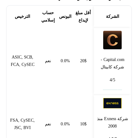
أقل مبلغ
حساب
الشركة
البونص
الترخيص
لإيداع
إسلامي
ASIC, SCB,
Capital.com -
20$
0.0%
نعم
FCA, CySEC
شركة كابيتال
4/5
فتح حساب
شركة Exness منذ
FSA, CySEC,
10$
0.0%
نعم
2008
JSC, BVI