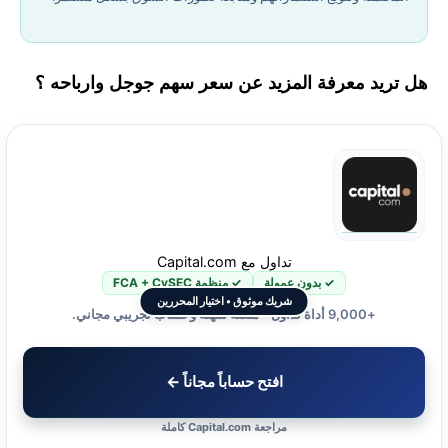
هل تريد معرفة المزيد عن سعر سهم جوجل وارباحه ؟
تداول مع Capital.com
✓ بدون عمولة
✓ منظمة FCA + CySEC
شريك موثوق • اختيار المحررين
+9,000 أداة تداول • منصة سهلة وحساب تجريبي مجاني.
افتح حساباً مجاناً ←
مراجعة Capital.com كاملة