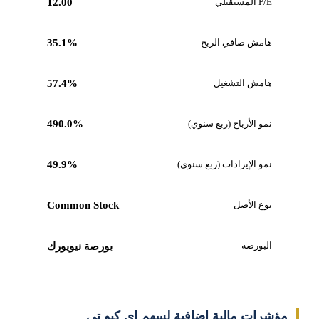
P/E المستقبلي
12.00
هامش صافي الربح
35.1%
هامش التشغيل
57.4%
نمو الأرباح (ربع سنوي)
490.0%
نمو الإيرادات (ربع سنوي)
49.9%
نوع الأصل
Common Stock
البورصة
بورصة نيويورك
مؤشرات مالية إضافية لسهم إي كيو تي