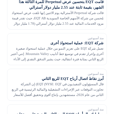
قامت EQT بتحسين عرض Perpetual للمرة الثالثة هذا
الشهر، بقيمة ثابتة عند 2.55 مليار دولار أسترالي
قالت شركة Perpetual الأسترالية يوم الاثنين إنها تلقت عرض استحواذ
مُحسن من شركة الأسهم الخاصة السويدية EQT AB، حيث تقدر قيمة
مزود الخدمات المالية عند 2.55 مليار دولار أسترالي (1.78 مليار دولار
أمريكي).
منذ أسبوعين
شركة EQT: عملية استحواذ أخرى
تعمل شركة EQT على تعزيز النمو من خلال عملية استحواذ صغيرة
أخرى وإحراز تقدم في توسيع خط أنابيب Mountain Valley. إنني أعتبر
الربع الثاني بمثابة فترة انتقالية، حيث يشير التدفق النقدي إلى الأداء
أكثر من الأرباح بسبب تأثيرات...
منذ أسبوعين
أبرز نقاط اتصال أرباح EQT للربع الثاني
قال المسؤولون التنفيذيون في EQT (NYSE: EQT) إن الشركة
تجاوزت التوقعات عبر الإجراءات التشغيلية والمالية الرئيسية في الربع
الثاني من عام 2026، مستشهدين بإنتاج أقوى وتحقيق أفضل للأسعار
وانخفاض تكاليف التشغيل وانخفاض الإنفاق...
منذ أسبوعين