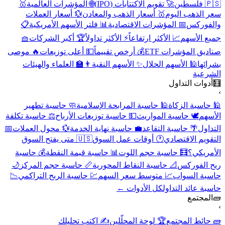
🇵🇸 فلسطين
🚀 تقويم الاكتتابات (IPO)
🌐 المؤشرات العالمية
🥇
سعر الذهب اليوم
🥇 أسعار الذهب والمعادن
💱 أسعار العملات
والفوركس
📅 المؤشرات الاقتصادية
📊 فلتر الأسهم الأمريكية
📋
جميع الأسهم
📈 الأكثر ارتفاعاً
⚡ الأكثر تداولاً
🏆 أكبر الشركات
🧺
صناديق المؤشرات ETF
💰 أرخص تقييماً
💵 أعلى توزيعات
🔥 موصى
بشرائها
🕌 الأسهم الحلال
✨ الأسهم النقية
👨‍🏫 العلماء والهيئات
الشرعية
🧮
أدوات التداول
›
🕌 حاسبة الزكاة
🕌 حاسبة المرابحة الإسلامية
🧼 حاسبة تطهير
الأسهم
🕊️ حاسبة المواريث
💵 حاسبة توزيعات الأرباح
⚖️ حاسبة تكلفة
التداول
🌴 حاسبة التقاعد
💼 حاسبة نهاية الخدمة
💱 محول العملات
📅
التقويم الاقتصادي
🕐 أوقات عمل السوق
🇺🇸 متى يفتح السوق
الأمريكي؟
🧮 حاسبة حجم اللوت
📊 حاسبة قيمة النقطة
💰 حاسبة
ربح الفوركس
📐 حاسبة النقاط المحورية
📏 حاسبة حجم المركز
🌙
حاسبة السواب
📈 متوسط سعر السهم
💹 حاسبة الربح التراكمي
📉
حاسبة عائد التداول
كل الأدوات ←
🧱
المجتمع
›
🧱 حائط المجتمع
🏆 لوحة المحلّلين
✍️ اكتب تحليلك