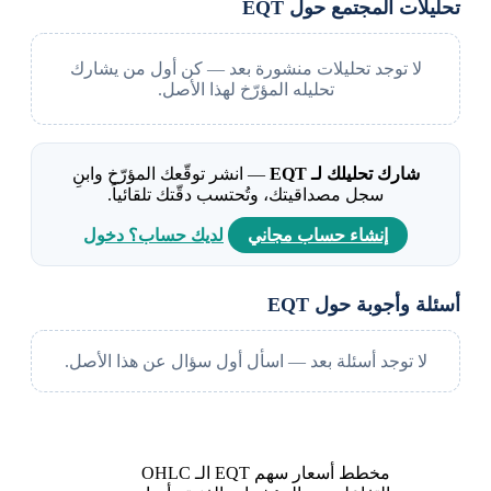
تحليلات المجتمع حول EQT
لا توجد تحليلات منشورة بعد — كن أول من يشارك
تحليله المؤرّخ لهذا الأصل.
شارك تحليلك لـ EQT
— انشر توقّعك المؤرّخ وابنِ
سجل مصداقيتك، وتُحتسب دقّتك تلقائياً.
إنشاء حساب مجاني
لديك حساب؟ دخول
أسئلة وأجوبة حول EQT
لا توجد أسئلة بعد — اسأل أول سؤال عن هذا الأصل.
مخطط أسعار سهم EQT الـ OHLC