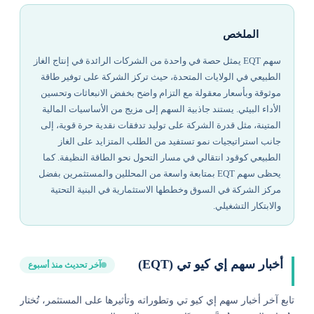
الملخص
سهم EQT يمثل حصة في واحدة من الشركات الرائدة في إنتاج الغاز
الطبيعي في الولايات المتحدة، حيث تركز الشركة على توفير طاقة
موثوقة وبأسعار معقولة مع التزام واضح بخفض الانبعاثات وتحسين
الأداء البيئي. يستند جاذبية السهم إلى مزيج من الأساسيات المالية
المتينة، مثل قدرة الشركة على توليد تدفقات نقدية حرة قوية، إلى
جانب استراتيجيات نمو تستفيد من الطلب المتزايد على الغاز
الطبيعي كوقود انتقالي في مسار التحول نحو الطاقة النظيفة. كما
يحظى سهم EQT بمتابعة واسعة من المحللين والمستثمرين بفضل
مركز الشركة في السوق وخططها الاستثمارية في البنية التحتية
والابتكار التشغيلي.
أخبار سهم إي كيو تي (EQT)
آخر تحديث منذ أسبوع
تابع آخر أخبار سهم إي كيو تي وتطوراته وتأثيرها على المستثمر، تُختار