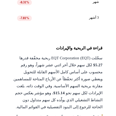
شهر
-0.31%
3 أشهر
-7.81%
قراءة في الربحية والإيرادات
سجّلت EQT Corporation (EQT) ربحية مخفّفة قدرها
$5.27
لكل سهم خلال آخر اثني عشر شهراً، وهو رقم
محسوب على أساس كامل الأسهم القابلة للتحويل
ويعطي صورة أكثر تحفّظاً عن الأرباح المتاحة للمساهمين
مقارنة بربحية السهم الأساسية. وفي الوقت ذاته، بلغت
الإيرادات لكل سهم نحو
$15.14
، وهو مؤشر يعكس حجم
النشاط التشغيلي الذي يولّده كل سهم متداول دون
الحاجة للرجوع إلى البنود التفصيلية في القوائم المالية.