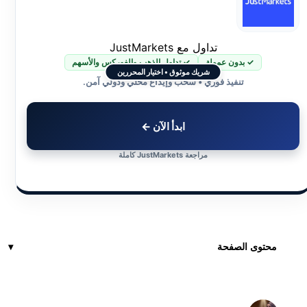
تداول مع JustMarkets
✓ بدون عمولة
✓ تداول الذهب والفوركس والأسهم
شريك موثوق • اختيار المحررين
تنفيذ فوري • سحب وإيداع محلي ودولي آمن.
ابدأ الآن ←
مراجعة JustMarkets كاملة
محتوى الصفحة