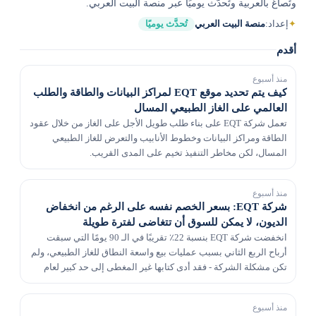
وتُصاغ بالعربية وتُحدَّث يوميًا عبر منصة البيت العربي.
✦
إعداد:
منصة البيت العربي
تُحدَّث يوميًا
أقدم
منذ أسبوع
كيف يتم تحديد موقع EQT لمراكز البيانات والطاقة والطلب
العالمي على الغاز الطبيعي المسال
تعمل شركة EQT على بناء طلب طويل الأجل على الغاز من خلال عقود
الطاقة ومراكز البيانات وخطوط الأنابيب والتعرض للغاز الطبيعي
المسال، لكن مخاطر التنفيذ تخيم على المدى القريب.
منذ أسبوع
شركة EQT: بسعر الخصم نفسه على الرغم من انخفاض
الديون، لا يمكن للسوق أن تتغاضى لفترة طويلة
انخفضت شركة EQT بنسبة 22٪ تقريبًا في الـ 90 يومًا التي سبقت
أرباح الربع الثاني بسبب عمليات بيع واسعة النطاق للغاز الطبيعي، ولم
تكن مشكلة الشركة - فقد أدى كتابها غير المغطى إلى حد كبير لعام
2026 إلى تأرجح الأسهم. أخطأ الر...
منذ أسبوع