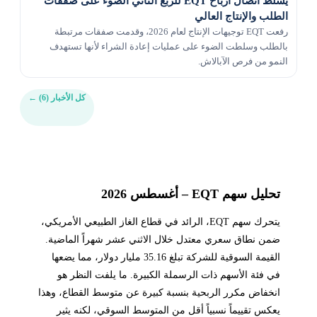
يسلط اتصال أرباح EQT للربع الثاني الضوء على صفقات
الطلب والإنتاج العالي
رفعت EQT توجيهات الإنتاج لعام 2026، وقدمت صفقات مرتبطة
بالطلب وسلطت الضوء على عمليات إعادة الشراء لأنها تستهدف
النمو من فرص الآبالاش.
كل الأخبار (6)
←
تحليل سهم EQT – أغسطس 2026
يتحرك سهم EQT، الرائد في قطاع الغاز الطبيعي الأمريكي،
ضمن نطاق سعري معتدل خلال الاثني عشر شهراً الماضية.
القيمة السوقية للشركة تبلغ 35.16 مليار دولار، مما يضعها
في فئة الأسهم ذات الرسملة الكبيرة. ما يلفت النظر هو
انخفاض مكرر الربحية بنسبة كبيرة عن متوسط القطاع، وهذا
يعكس تقييماً نسبياً أقل من المتوسط السوقي، لكنه يثير