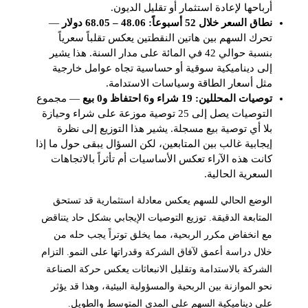
أرباحها لإعادة استثمار أو تقليل الديون.
نطاق السعر خلال 52 أسبوعاً: 48.06 – 68.05 دولار
—
تحرك السهم بين هاتين النقطتين يعكس تقلباً سعرياً
بنسبة حوالي 42 في المائة على مدار السنة. هذا يشير
إلى ديناميكية سوقية أو حساسية تجاه عوامل خارجية
مثل أسعار الطاقة وسياسات الاستدامة.
توصيات المحللين: 19 شراء و6 احتفاظ و0 بيع
— مجموع
التوصيات يصل إلى 25 توصية موزعة على شراء وحيازة
بلا أي توصية بيع مسجلة. يشير هذا التوزيع إلى نظرة
إيجابية غالب بين المتابعين، لكن السؤال يبقى حول ما إذا
كانت هذه الآراء تعكس الأساسيات أم تأثراً بالاتجاهات
السعرية الحالية.
الوضع الحالي للسهم يعكس معادلة استثمارية قد تستحق
المتابعة الدقيقة. توزيع التوصيات الإيجابي بشكل حاد يتناقض
مع انخفاض مكرر الربحية، مما يخلق توتراً يجب حله من
خلال دراسة أعمق لآفاق الشركة وقدراتها على النمو. التزام
الشركة بالاستدامة وتقليل الانبعاثات يعكس حركة الصناعة
نحو الموازنة بين الربحية والمسؤولية البيئية، وهذا قد يؤثر
على ديناميكية السهم على المدى المتوسط والطويل.