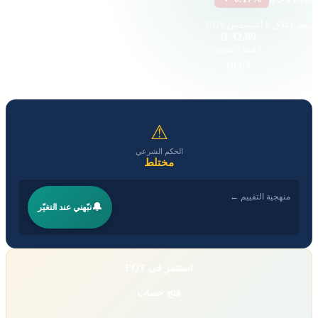
سعر إغلاق
6 أغسطس 2026
116.92 K
32.89 B
القيمة السوقية
حجم التداول
5.27
10.67
EPS
P/E
⚠
الحكم الشرعي
مختلط
منهجية التقييم ←
🔔
نبّهني عند التغيّر
استثمر في EQT
فتح حساب