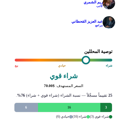
ريم الشمري
✓
كاتب
عبد العزيز القحطاني
✓
مراجع
توصية المحللين
شراء
حيادي
بيع
شراء قوي
السعر المستهدف:
$70.00
25
تقييماً مسجَّلاً — نسبة الشراء (شراء قوي + شراء)
76%
.
6
16
3
شراء قوي (3)
شراء (16)
حيادي (6)