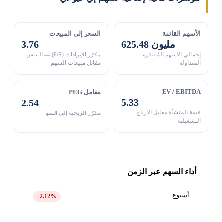
الأسهم القائمة
السعر إلى المبيعات
625.48 مليون
3.76
إجمالي الأسهم المُصدَرة
مكرّر الإيرادات (P/S) — السعر
المتداولة
مقابل مبيعات السهم
EV / EBITDA
معامل PEG
5.33
2.54
قيمة المنشأة مقابل الأرباح
مكرّر الربحية إلى النمو
التشغيلية
أداء السهم عبر الزمن
أسبوع
-2.12%