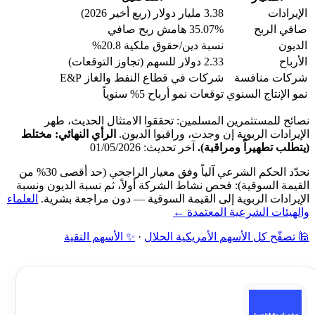
الإيرادات
3.38 مليار دولار (ربع أخير 2026)
صافي الربح
35.07% هامش ربح صافي
الديون
نسبة دين/حقوق ملكية 20.8%
الأرباح
2.33 دولار للسهم (تجاوز التوقعات)
شركات منافسة
شركات في قطاع النفط والغاز E&P
نمو الإنتاج السنوي
توقعات نمو أرباح 5% سنوياً
نصائح للمستثمرين المسلمين: تحققوا الامتثال الحديث، طهر
الإيرادات الربوية إن وجدت، وراقبوا الديون.
الرأي النهائي: مختلط
(يتطلب تطهيراً ومراقبة).
آخر تحديث: 01/05/2026
نحدّد الحكم الشرعي آلياً وفق معيار الراجحي (حد أقصى 30% من
القيمة السوقية): فحص نشاط الشركة أولاً، ثم نسبة الديون ونسبة
الإيرادات الربوية إلى القيمة السوقية — دون مراجعة بشرية.
العلماء
والهيئات الشرعية المعتمدة ←
🕌 تصفّح كل الأسهم الأمريكية الحلال
·
✨ الأسهم النقية