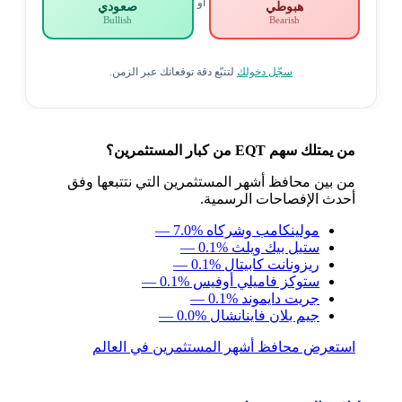
أو
هبوطي
صعودي
Bullish
Bearish
سجّل دخولك
لتتبّع دقة توقعاتك عبر الزمن.
من يمتلك سهم EQT من كبار المستثمرين؟
من بين محافظ أشهر المستثمرين التي نتتبعها وفق
أحدث الإفصاحات الرسمية.
مولينكامب وشركاه
— 7.0%
ستيل بيك ويلث
— 0.1%
ريزونانت كابيتال
— 0.1%
ستوكز فاميلي أوفيس
— 0.1%
جريت دايموند
— 0.1%
جيم بلان فاينانشال
— 0.0%
استعرض محافظ أشهر المستثمرين في العالم