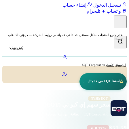
تسجيل الدخول
إنشاء حساب
💬 واتساب
✈️ تليجرام
نختار جميع المنتجات بشكل مستقل. قد نتلقى عمولة من روابط الشركاء — لا يؤثر ذلك على
تقييماتنا.
كيف نعمل
الرئيسية
الأسهم
EQT Corporation
←
احفظ EQT في قائمتك
NYSE: EQT
سعر سهم إي كيو تي (EQT)
EQT Corporation · الطاقة · بورصة نيويورك
$51.59
▼ 0.17%