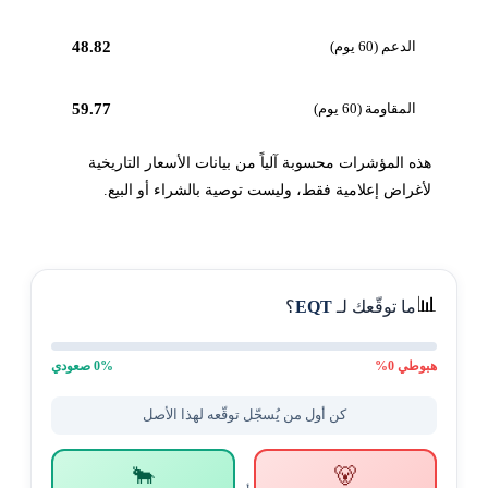
الدعم (60 يوم)
48.82
المقاومة (60 يوم)
59.77
هذه المؤشرات محسوبة آلياً من بيانات الأسعار التاريخية
لأغراض إعلامية فقط، وليست توصية بالشراء أو البيع.
📊
ما توقّعك لـ
EQT
؟
هبوطي
0
%
% صعودي
0
كن أول من يُسجّل توقّعه لهذا الأصل
🐂
🐻