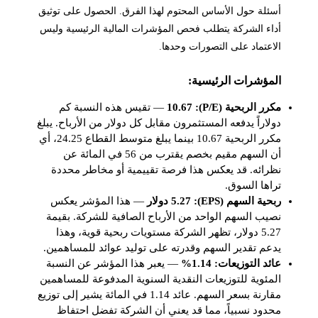
أسئلة حول الأساس المحتوم لهذا الفرق. الحصول على توثيق
أداء الشركة يتطلب فحص المؤشرات المالية الرئيسية وليس
الاعتماد على التصورات وحدها.
المؤشرات الرئيسية:
مكرر الربحية (P/E): 10.67
— تقيس هذه النسبة كم
دولاراً يدفعه المستثمرون مقابل كل دولار من الأرباح. يبلغ
مكرر الربحية 10.67 بينما يبلغ متوسط القطاع 24.25، أي
أن السهم مقيم بخصم يقترب من 56 في المائة عن
نظرائه. قد يعكس هذا فرصة تقييمية أو مخاطر محددة
تراها السوق.
ربحية السهم (EPS): 5.27 دولار
— هذا المؤشر يعكس
نصيب السهم الواحد من الأرباح الصافية للشركة. بقيمة
5.27 دولار، تظهر الشركة مستويات ربحية قوية، وهذا
يدعم تقدير السهم وقدرته على توليد عوائد للمساهمين.
عائد التوزيعات: 1.14%
— يعبر هذا المؤشر عن النسبة
المئوية للتوزيعات النقدية السنوية المدفوعة للمساهمين
مقارنة بسعر السهم. عائد 1.14 في المائة يشير إلى توزيع
محدود نسبياً، مما قد يعني أن الشركة تفضل احتفاظ