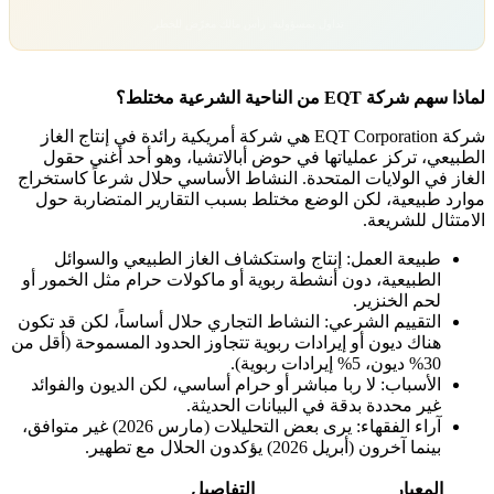
تداول بمسؤولية. رأس مالك معرّض للخطر.
لماذا سهم شركة EQT من الناحية الشرعية مختلط؟
شركة EQT Corporation هي شركة أمريكية رائدة في إنتاج الغاز
الطبيعي، تركز عملياتها في حوض أبالاتشيا، وهو أحد أغنى حقول
الغاز في الولايات المتحدة. النشاط الأساسي حلال شرعاً كاستخراج
موارد طبيعية، لكن الوضع مختلط بسبب التقارير المتضاربة حول
الامتثال للشريعة.
طبيعة العمل: إنتاج واستكشاف الغاز الطبيعي والسوائل
الطبيعية، دون أنشطة ربوية أو ماكولات حرام مثل الخمور أو
لحم الخنزير.
التقييم الشرعي: النشاط التجاري حلال أساساً، لكن قد تكون
هناك ديون أو إيرادات ربوية تتجاوز الحدود المسموحة (أقل من
30% ديون، 5% إيرادات ربوية).
الأسباب: لا ربا مباشر أو حرام أساسي، لكن الديون والفوائد
غير محددة بدقة في البيانات الحديثة.
آراء الفقهاء: يرى بعض التحليلات (مارس 2026) غير متوافق،
بينما آخرون (أبريل 2026) يؤكدون الحلال مع تطهير.
المعيار
التفاصيل