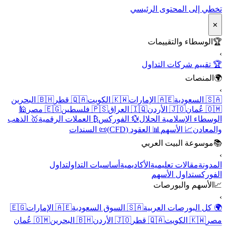
تخطي إلى المحتوى الرئيسي
✕
🏆
الوسطاء والتقييمات
›
🏆 تقييم شركات التداول
🌍
المنصات
›
🇸🇦 السعودية
🇦🇪 الإمارات
🇰🇼 الكويت
🇶🇦 قطر
🇧🇭 البحرين
🇴🇲 عُمان
🇯🇴 الأردن
🇮🇶 العراق
🇵🇸 فلسطين
🇪🇬 مصر
🕌
الوسطاء الإسلامية الحلال
💱 الفوركس
₿ العملات الرقمية
🥇 الذهب
والمعادن
📈 الأسهم
📊 العقود (CFD)
📜 السندات
📚
موسوعة البيت العربي
›
المدونة
مقالات تعليمية
الأكاديمية
أساسيات التداول
تداول
الفوركس
تداول الأسهم
📈
الأسهم والبورصات
›
🌍 كل البورصات العربية
🇸🇦 السوق السعودية
🇦🇪 الإمارات
🇪🇬
مصر
🇰🇼 الكويت
🇶🇦 قطر
🇯🇴 الأردن
🇧🇭 البحرين
🇴🇲 عُمان