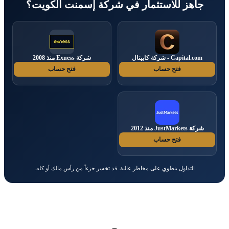
جاهز للاستثمار في شركة إسمنت الكويت؟
Capital.com - شركة كابيتال
شركة Exness منذ 2008
فتح حساب
فتح حساب
شركة JustMarkets منذ 2012
فتح حساب
التداول ينطوي على مخاطر عالية. قد تخسر جزءاً من رأس مالك أو كله.