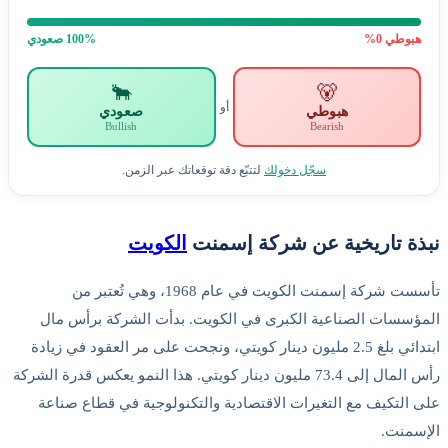
هبوطي
0
%
% صعودي
100
🐂
🐻
أو
هبوطي
صعودي
Bullish
Bearish
سجّل دخولك
لتتبّع دقة توقعاتك عبر الزمن.
بذة تاريخية عن شركة إسمنت
الكويت
تأسست شركة إسمنت الكويت في عام 1968، وهي تُعتبر من
لمؤسسات الصناعية الكبرى في الكويت. بدأت الشركة برأس مال
ابتدائي بلغ 2.5 مليون دينار كويتي، ونجحت على مر العقود في زيادة
رأس المال إلى 73.4 مليون دينار كويتي. هذا النمو يعكس قدرة الشركة
لى التكيف مع التغيرات الاقتصادية والتكنولوجية في قطاع صناعة
لإسمنت.