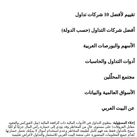
ييم لأفضل 10 شركات تداول
شركة Capital.com
فضل شركات التداول (حسب الدولة)
افاتريد AvaTrade
شركات تداول في السعودية
لأسهم والبورصات العربية
اكسنس Exness
شركات تداول في الإمارات
🌍 كل البورصات العربية
دوات التداول والحاسبات
منصة بينانس
شركات تداول في الكويت
🇸🇦 السوق السعودية
🕌 حاسبة الزكاة
جتمع المحلّلين
Bybit باي بت
شركات تداول في قطر
🇦🇪 أسواق الإمارات
💱 محول العملات
🧱 حائط المجتمع
لأسواق العالمية والبيانات
شركة Xm
شركات تداول في البحرين
🇪🇬 البورصة المصرية
🧮 حاسبة حجم اللوت
🏆 لوحة المحلّلين
🌐 المؤشرات العالمية
ن البيت العربي
شركة Okx
شركات تداول في عُمان
🇰🇼 بورصة الكويت
📊 حاسبة قيمة النقطة
✍️ اكتب تحليلك
🥇 سعر الذهب اليوم
من نحن
لاء المسؤولية
: ينطوي التداول في الأدوات المالية ذات الرافعة المالية (مثل الفوركس والعقود
ابل الفروقات) على مستوى عالٍ من المخاطر وقد يؤدي إلى خسارة رأس المال جزئيًا أو كليًا.
صح بالتداول فقط بعد فهم كامل لطبيعة المخاطر وعدم استخدام أموال لا يمكنك تحمل خسارتها.
اكس تي بي XTB
شركات تداول في الأردن
🇶🇦 بورصة قطر
💰 حاسبة ربح الفوركس
قدَّم جميع المعلومات المنشورة على منصة البيت العربي للاستثمار والتداول لأغراض تعليمية