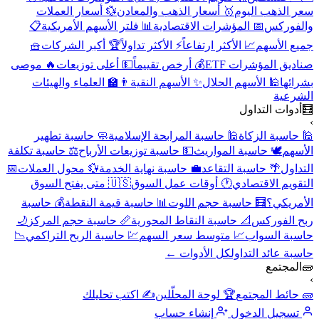
💱 أسعار العملات
🥇 أسعار الذهب والمعادن
سعر الذهب اليو
📋
📊 فلتر الأسهم الأمريكية
📅 المؤشرات الاقتصادية
والفورك
🧺
🏆 أكبر الشركات
⚡ الأكثر تداولاً
📈 الأكثر ارتفاعاً
جميع الأسه
🔥 موصى
💵 أعلى توزيعات
💰 أرخص تقييماً
صناديق المؤشرات ET
👨‍🏫 العلماء والهيئات
✨ الأسهم النقية
🕌 الأسهم الحلال
بشرائه
الشرعي
أدوات التداول

🧼 حاسبة تطهير
🕌 حاسبة المرابحة الإسلامية
🕌 حاسبة الزكا
⚖️ حاسبة تكلفة
💵 حاسبة توزيعات الأرباح
🕊️ حاسبة المواريث
الأسه
📅
💱 محول العملات
💼 حاسبة نهاية الخدمة
🌴 حاسبة التقاعد
التداو
🇺🇸 متى يفتح السوق
🕐 أوقات عمل السوق
التقويم الاقتصاد
💰 حاسبة
📊 حاسبة قيمة النقطة
🧮 حاسبة حجم اللوت
الأمريكي
🌙
📏 حاسبة حجم المركز
📐 حاسبة النقاط المحورية
ربح الفورك
📉
💹 حاسبة الربح التراكمي
📈 متوسط سعر السهم
حاسبة السوا
كل الأدوات ←
حاسبة عائد التداو
المجتمع

✍️ اكتب تحليلك
🏆 لوحة المحلّلين
🧱 حائط المجتم
إنشاء حساب
تسجيل الدخول