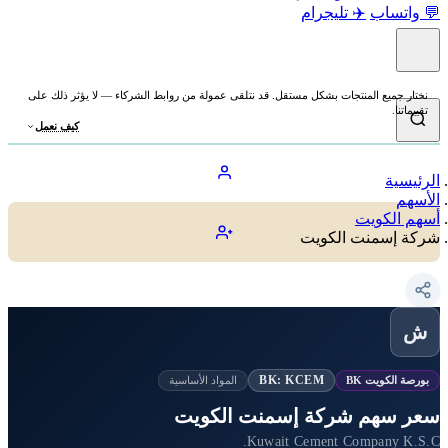
 واتساب
✈️ تليجرام
نختار جميع المنتجات بشكل مستقل. قد نتلقى عمولة من روابط الشركاء — لا يؤثر ذلك على
تقييماتنا.
كيف نعمل
لرئيسية
لأسهم
سهم الكويت
ركة إسمنت الكويت
ش
BK: KCEM
بورصة الكويت BK
المواد الأساسية
عر سهم شركة إسمنت الكويت
Kuwait Cement Company K.S.C