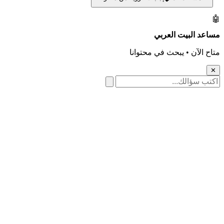
🛠️ كل الأدوات

مساعد البيت العرب
متاح الآن • يبحث في محتوان
✕