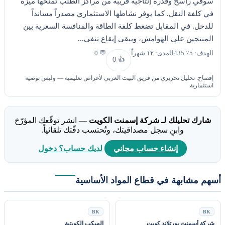
سوقي راسخ وقدرة إنتاجية قريبة من مراكز الطلب تمنحها ميزة
في كلفة النقل. كما يوفر نشاطها الاستثماري مصدراً مسانداً
للدخل. في المقابل تضغط كلفة الطاقة والمنافسة السعرية بين
المنتجين على الهوامش، ويبقى إيقاع تنفي...
الهدف: 435.75
المدى: ١٢ شهراً
💬 0
0
👍
إفصاح: تحليل تحريري من فريق البيت العربي لأغراض تعليمية — وليس توصية
استثمارية.
شارك تحليلك لـ شركة إسمنت الكويت
— انشر توقّعك المؤرّخ
وابنِ سجل مصداقيتك، وتُحتسب دقّتك تلقائياً.
إنشاء حساب مجاني
لديك حساب؟ دخول
سهم مشابهة في قطاع المواد الأساسية
BK
BK
شركة أسمنت بورتلاند كويت
السكب الكويتية