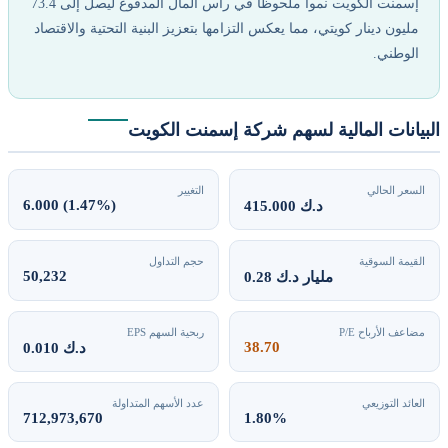
إسمنت الكويت نمواً ملحوظاً في رأس المال المدفوع ليصل إلى 73.4
مليون دينار كويتي، مما يعكس التزامها بتعزيز البنية التحتية والاقتصاد
الوطني.
لبيانات المالية لسهم شركة إسمنت الكويت
السعر الحالي
التغيير
6.000 (1.47%)
415.000 د.ك
القيمة السوقية
حجم التداول
50,232
0.28 مليار د.ك
مضاعف الأرباح P/E
ربحية السهم EPS
38.70
0.010 د.ك
العائد التوزيعي
عدد الأسهم المتداولة
712,973,670
1.80%