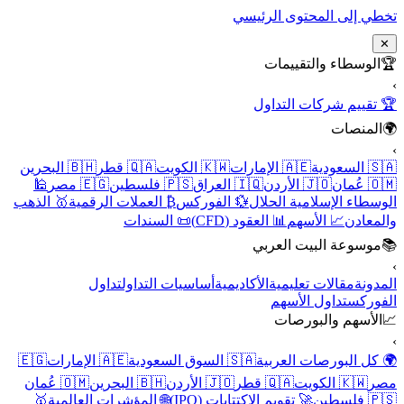
تخطي إلى المحتوى الرئيس
✕
الوسطاء والتقييمات

🏆 تقييم شركات التداو
المنصات

🇧🇭 البحرين
🇶🇦 قطر
🇰🇼 الكويت
🇦🇪 الإمارات
🇸🇦 السعو
🕌
🇪🇬 مصر
🇵🇸 فلسطين
🇮🇶 العراق
🇯🇴 الأردن
🇴🇲 عُم
🥇 الذهب
₿ العملات الرقمية
💱 الفوركس
الوسطاء الإسلامية الحلا
📜 السندات
📊 العقود (CFD)
📈 الأسهم
والمعاد
موسوعة البيت العربي

تداول
أساسيات التداول
الأكاديمية
مقالات تعليمية
المدون
تداول الأسهم
الفورك
الأسهم والبورصات

🇪🇬
🇦🇪 الإمارات
🇸🇦 السوق السعودية
🌍 كل البورصات العربي
🇴🇲 عُمان
🇧🇭 البحرين
🇯🇴 الأردن
🇶🇦 قطر
🇰🇼 الكويت
مص
🥇
🌐 المؤشرات العالمية
🚀 تقويم الاكتتابات (IPO)
🇵🇸 فلس