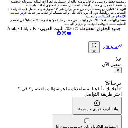
🥇 أسعار الذهب والمعادن
تواصل معنا
ثقيفية فقط، ولا تمثل بأي حال توصية مالية أو استثمارية. القرارات المالية مسؤولية شخصية،
لمنصة لا تتحمل أي خسائر أو نتائج ناتجة عن استخدام المحتوى أو الاعتماد عليه.
انتراكتيف بروكرز IBKR
ويه
: قد نتعاون مع وسطاء مرخصين ضمن برامج شراكة تسويقية، وقد نحصل على عمولة عند
شركات تداول في العراق
🇯🇴 بورصة عمّان
📌 حاسبة النقاط المحورية
تسجيل عبر روابطنا، دون أن يؤثر ذلك على نزاهة تقييماتنا أو حيادية مراجعاتنا.
عرض سياسة
💱 أسعار العملات والفوركس
فريق المؤلفين
إفصاح عن الشراكات والمعلنين
.
ادر البيانات
: تُحدَّث الأسعار والبيانات من مصادر مالية موثوقة، وقد تختلف قليلاً عن الأسعار
شركات تداول في فلسطين
فعلية بسبب فروقات التوقيت أو مزوّدي البيانات.
🇧🇭 بورصة البحرين
📏 حاسبة حجم المركز
💵 سعر الريال السعودي في مصر
مقالات تعليمية
جميع الحقوق محفوظة © 2026 البيت العربي ·
Arabix Ltd, UK
شركات تداول في مصر
🇴🇲 بورصة مسقط
🔄 حاسبة تكلفة السواب
📅 المؤشرات الاقتصادية
سياسة تقييم الشركات
تداول الآن
🇵🇸 بورصة فلسطين
📈 حاسبة عائد التداول
شركات التداول النصابة
علا
متصل الآن
فلتر الأسهم الشرعي
📊 حاسبة الربح التراكمي
الإبلاغ عن شركة نصابة
✕
📋 جميع الأسهم
🧮 حاسبة متوسط سعر السهم
شروط الاستخدام
مرحباً 👋
✅أهلا بك - أنا هنا لمساعدتك ما هو سؤالك باختصار؟ في ؟
🕌 الأسهم الحلال
اختر طريقة التواصل
📅 التقويم الاقتصادي
سياسة الخصوصية
👨‍🏫 العلماء والهيئات الشرعية
🕐 أوقات عمل السوق
واتساب
رد فوري من فريقنا
🇺🇸 متى يفتح السوق الأمريكي؟
المساعد الذكي
إجابات فورية من محتوانا