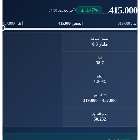
415.00
▲ 1.47%
آخر تحديث: 04:30
د.ك
السعر: 415.000
ى 319.000
أعلى 457.000
القيمة السوقية
0.3 مليار
P/E
38.7
العائد
1.80%
52 أسبوع
319.000 – 457.000
حجم التداول
50,232