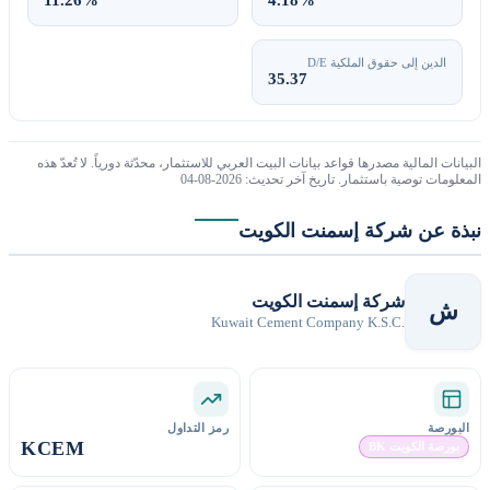
11.26%
4.18%
الدين إلى حقوق الملكية D/E
35.37
بيانات المالية مصدرها قواعد بيانات البيت العربي للاستثمار، محدّثة دورياً. لا تُعدّ هذه
معلومات توصية باستثمار. تاريخ آخر تحديث: 2026-08-04
بذة عن شركة إسمنت الكويت
شركة إسمنت الكويت
ش
Kuwait Cement Company K.S.C.
البورصة
رمز التداول
KCEM
بورصة الكويت BK