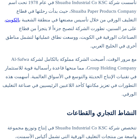
تأسست شركة Shuaiba Industrial Co KSC في عام 1978 تحت اسم
Shuaiba Paper Products Company، حيث بدأت رحلتها في قطاع
ليف الورقي من خلال تأسيس مصنعها في منطقة الشعيبة ب
الكويت
.
مر السنين، تطورت الشركة لتصبح جزءاً لا يتجزأ من قطاع
اعات الورقية في الكويت، ووسعت نطاق عملياتها لتشمل مناطق
 في الخليج العربي.
مع مرور الوقت، أصبحت الشركة مملوكة بالكامل لشركة Al-Safwa
Group Holding Company، مما منحها قاعدة رأسمالية قوية للاستثمار
قنيات الإنتاج الحديثة والتوسع في الأسواق العالمية. أسهمت هذه
ورات في تعزيز مكانتها كأحد اللاعبين الرئيسيين في صناعة التغليف
قي.
شاط التجاري والقطاعات
تتخصص شركة Shuaiba Industrial Co KSC في إنتاج وتوزيع مجموعة
ة من منتجات التغليف الورقية التي تشمل أكياس الأسمنت،