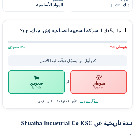
القطاع
الع
المواد الأساسية
د
(KWD)

؟
شركة الشعيبة الصناعية (ش. م. ك. ع.)
ما توقّعك لـ
0
% صعودي
%
0
هبوط
كن أول من يُسجّل توقّعه لهذا الأصل
🐂
🐻
أو
صعودي
هبوطي
Bullish
Bearish
لتتبّع دقة توقعاتك عبر الزمن.
سجّل دخولك
نبذة تاريخية عن Shuaiba Industrial