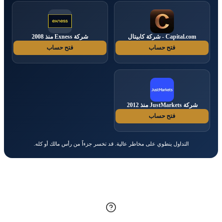
Capital.com - شركة كابيتال
شركة Exness منذ 2008
فتح حساب
فتح حساب
شركة JustMarkets منذ 2012
فتح حساب
التداول ينطوي على مخاطر عالية. قد تخسر جزءاً من رأس مالك أو كله.