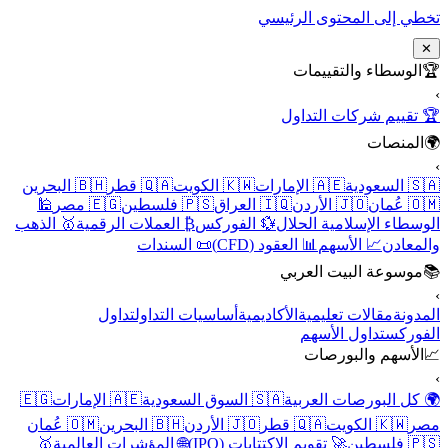
تخطي إلى المحتوى الرئ
الوسطاء والتقييما
🏆 تقييم شركات الت
المنصا
🇧🇭 البحرين
🇶🇦 قطر
🇰🇼 الكويت
🇦🇪 الإمارات
🇸🇦
🕌
🇪🇬 مصر
🇵🇸 فلسطين
🇮🇶 العراق
🇯🇴 الأردن
🇴
🥇 الذهب
₿ العملات الرقمية
💱 الفوركس
الوسطاء الإسلامية ال
📜 السندات
📊 العقود (CFD)
📈 الأسهم
والم
موسوعة البيت العرب
تداول
أساسيات التداول
الأكاديمية
مقالات تعليمية
الم
تداول الأسهم
الفو
الأسهم والبورصا
🇪🇬
🇦🇪 الإمارات
🇸🇦 السوق السعودية
🌍 كل البورصات الع
🇴🇲 عُمان
🇧🇭 البحرين
🇯🇴 الأردن
🇶🇦 قطر
🇰🇼 الكويت
🥇
🌐 المؤشرات العالمية
🚀 تقويم الاكتتابات (IPO)
🇵