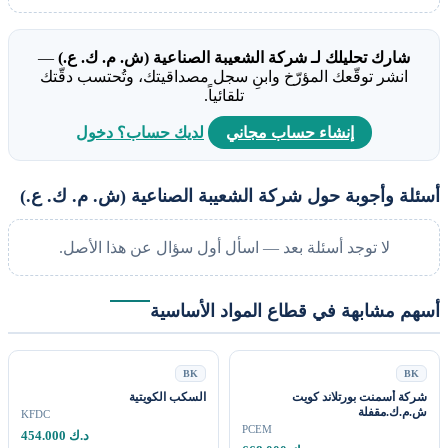
شارك تحليلك لـ شركة الشعيبة الصناعية (ش. م. ك. ع.)
—
انشر توقّعك المؤرّخ وابنِ سجل مصداقيتك، وتُحتسب دقّتك
تلقائياً.
إنشاء حساب مجاني
لديك حساب؟ دخول
لة وأجوبة حول شركة الشعيبة الصناعية (ش. م. ك. ع.)
لا توجد أسئلة بعد — اسأل أول سؤال عن هذا الأصل.
م مشابهة في قطاع المواد الأساسية
BK
B
كة أسمنت بورتلاند كويت
السكب الكويتية
م.ك.مقفلة
KFDC
PCEM
454.000 د.ك