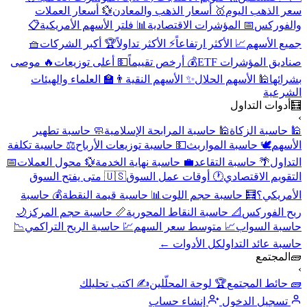
 الذهب اليوم
🥇 أسعار الذهب والمعادن
💱 أسعار العملات
فوركس
📅 المؤشرات الاقتصادية
📊 فلتر الأسهم الأمريكية
📋
ع الأسهم
📈 الأكثر ارتفاعاً
⚡ الأكثر تداولاً
🏆 أكبر الشركات
🧺
يق المؤشرات ETF
💰 أرخص تقييماً
💵 أعلى توزيعات
🔥 موصى
ئها
🕌 الأسهم الحلال
✨ الأسهم النقية
👨‍🏫 العلماء والهيئات
رعية
دوات التداول
اسبة الزكاة
🕌 حاسبة المرابحة الإسلامية
🧼 حاسبة تطهير
سهم
🕊️ حاسبة المواريث
💵 حاسبة توزيعات الأرباح
⚖️ حاسبة تكلفة
اول
🌴 حاسبة التقاعد
💼 حاسبة نهاية الخدمة
💱 محول العملات
📅
ويم الاقتصادي
🕐 أوقات عمل السوق
🇺🇸 متى يفتح السوق
مريكي؟
🧮 حاسبة حجم اللوت
📊 حاسبة قيمة النقطة
💰 حاسبة
 الفوركس
📐 حاسبة النقاط المحورية
📏 حاسبة حجم المركز
🌙
بة السواب
📈 متوسط سعر السهم
💹 حاسبة الربح التراكمي
📉
ة عائد التداول
كل الأدوات ←
لمجتمع
ائط المجتمع
🏆 لوحة المحلّلين
✍️ اكتب تحليلك
سجيل الدخول
إنشاء حساب