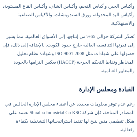
اس الجير، وأكياس الفحم، وأكياس الشاي، وأكياس القاع المستوية،
اس اليد المجدولة، وورق السندويتشات، والأكياس الصناعية
ستهلاكية.
تُصدّر الشركة حوالي 65% من إنتاجها إلى الأسواق العالمية، مما يشير
قدرتها التنافسية العالية خارج حدود الكويت. بالإضافة إلى ذلك، فإن
حصولها على شهادات مثل ISO 9001:2008 وشهادة نظام تحليل
المخاطر ونقاط التحكم الحرجة (HACCP) يعكس التزامها بالجودة
عايير العالمية.
يادة ومجلس الإدارة
عدم توفر معلومات محددة عن أعضاء مجلس الإدارة الحاليين في
المصادر المتاحة، فإن شركة Shuaiba Industrial Co KSC تعتمد على
 تنظيمي متين يتيح لها تنفيذ استراتيجياتها التشغيلية بكفاءة
لية.