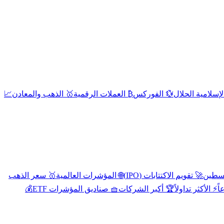
إسلامية الحلال
💱 الفوركس
₿ العملات الرقمية
🥇 الذهب والمعادن
📈
🚀 تقويم الاكتتابات (IPO)
🌐 المؤشرات العالمية
🥇 سعر الذهب
اً
⚡ الأكثر تداولاً
🏆 أكبر الشركات
🧺 صناديق المؤشرات ETF
💰