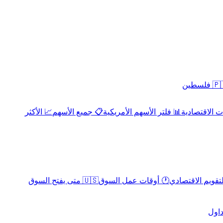
 فلسطين
 الاقتصادية
📊 فلتر الأسهم الأمريكية
📋 جميع الأسهم
📈 الأكثر
لتقويم الاقتصادي
🕐 أوقات عمل السوق
🇺🇸 متى يفتح السوق
داول