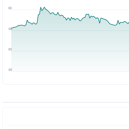
700
600
500
400