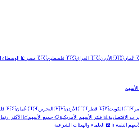
سلامية الحلال
🇪🇬 مصر
🇵🇸 فلسطين
🇮🇶 العراق
🇯🇴 الأردن
🇴
تداول 
🇵🇸 فلسطين
🇴🇲 عُمان
🇧🇭 البحرين
🇯🇴 الأردن
🇶🇦 قطر
🇰🇼 الكويت
 الأكثر ارتفاعاً
📋 جميع الأسهم
📊 فلتر الأسهم الأمريكية
📅 المؤشرات ا
👨‍🏫 العلماء والهيئات الشرعية
✨ الأسهم ال