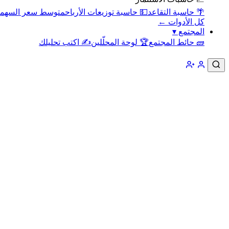
🌴 حاسبة التقاعد
💵 حاسبة توزيعات الأرباح
متوسط سعر السهم
كل الأدوات ←
المجتمع
▾
🧱 حائط المجتمع
🏆 لوحة المحلّلين
✍️ اكتب تحليلك