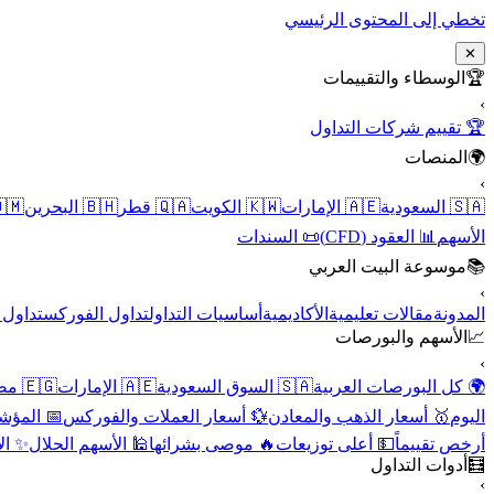
تخطي إلى المحتوى الرئيسي
✕
الوسطاء والتقييمات
🏆
›
🏆 تقييم شركات التداول
المنصات
🌍
›
 عُمان
🇧🇭 البحرين
🇶🇦 قطر
🇰🇼 الكويت
🇦🇪 الإمارات
🇸🇦 السعودية
📜 السندات
📊 العقود (CFD)
الأسهم
موسوعة البيت العربي
📚
›
الأسهم
تداول الفوركس
أساسيات التداول
الأكاديمية
مقالات تعليمية
المدونة
الأسهم والبورصات
📈
›
🇪🇬 مصر
🇦🇪 الإمارات
🇸🇦 السوق السعودية
🌍 كل البورصات العربية
لاقتصادية
💱 أسعار العملات والفوركس
🥇 أسعار الذهب والمعادن
اليوم
نقية
🕌 الأسهم الحلال
🔥 موصى بشرائها
💵 أعلى توزيعات
أرخص تقييماً
أدوات التداول
🧮
›