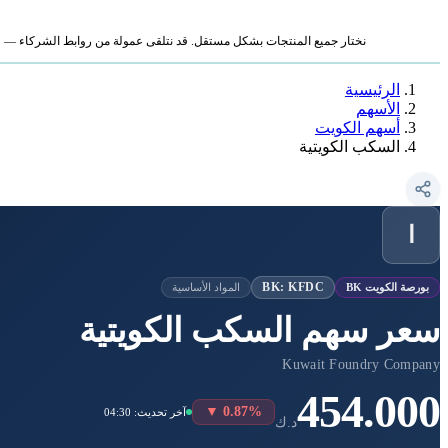
نختار جميع المنتجات بشكل مستقل. قد نتلقى عمولة من روابط الشركاء — لا ي
الرئيسية
الأسهم
أسهم الكويت
السكب الكويتية
ا
BK: KFDC
بورصة الكويت BK
المواد الأساسية
سعر سهم السكب الكويتية
Kuwait Foundry Company
454.000
▼ 0.87%
آخر تحديث: 04:30
د.ك