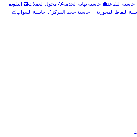
📅 التقويم
💱 محول العملات
💼 حاسبة نهاية الخدمة
🌴 حاسبة التقا
📈
🌙 حاسبة السواب
📏 حاسبة حجم المركز
📐 حاسبة النقاط الم
