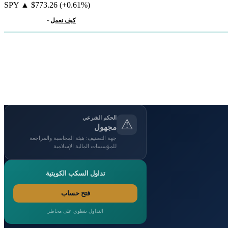
SPY
▲
$773.26
(+0.61%)
كيف نعمل
الحكم الشرعي
⚠
مجهول
جهة التصنيف: هيئة المحاسبة والمراجعة
للمؤسسات المالية الإسلامية
تداول السكب الكويتية
فتح حساب
التداول ينطوي على مخاطر