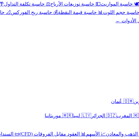
عد
⚖️ حاسبة تكلفة التداول
💵 حاسبة توزيعات الأرباح
🕊️ حاسبة المواريث
حورية
💰 حاسبة ربح الفوركس
📊 حاسبة قيمة النقطة
🧮 حاسبة حجم ال
كل الأدوا
🇴🇲 عُمان
🇲🇷 موريتانيا
🇱🇾 ليبيا
🇩🇿 الجزائر
🇲🇦 ا
 السندات
📊 العقود مقابل الفروقات (CFD)
📈 الأسهم
🥇 الذهب والمع