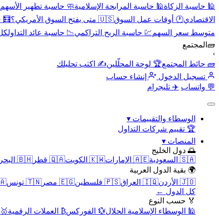
🕌 حاسبة الزكاة
🕌 حاسبة المرابحة الإسلامية
🧼 حاسبة تطهير الأسهم
الاقتصادي
🕐 أوقات عمل السوق
🇺🇸 متى يفتح السوق الأمريكي؟
🧮 
متوسط سعر السهم
💹 حاسبة الربح التراكمي
📉 حاسبة عائد التداول
كل 
🧱
المجتمع
›
🧱 حائط المجتمع
🏆 لوحة المحلّلين
✍️ اكتب تحليلك
تسجيل الدخول
إنشاء حساب
💬 واتساب
✈️ تليجرام
الوسطاء والتقييمات
▾
🏆 تقييم شركات التداول
المنصات
▾
🌅 دول الخليج
🇸🇦 السعودية
🇦🇪 الإمارات
🇰🇼 الكويت
🇶🇦 قطر
🇧🇭 البحرين
🌍 بقية الدول العربية
🇯🇴 الأردن
🇮🇶 العراق
🇵🇸 فلسطين
🇪🇬 مصر
🇹🇳 تونس
🇲🇦 
كل الدول ←
🏅 حسب النوع
🕌 الوسطاء الإسلامية الحلال
💱 الفوركس
₿ العملات الرقمية
🥇 