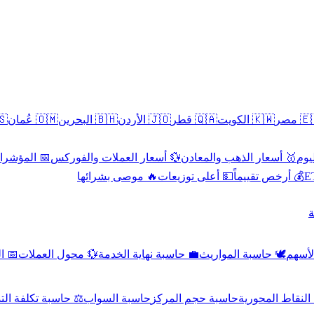
سطين
🇴🇲 عُمان
🇧🇭 البحرين
🇯🇴 الأردن
🇶🇦 قطر
🇰🇼 الكويت
🇪🇬 
 الاقتصادية
💱 أسعار العملات والفوركس
🥇 أسعار الذهب والمعادن
🥇 
🔥 موصى بشرائها
💵 أعلى توزيعات
💰 أرخص تقييماً

صادي
💱 محول العملات
💼 حاسبة نهاية الخدمة
🕊️ حاسبة المواريث
🧼 حا
اسبة تكلفة التداول
حاسبة السواب
حاسبة حجم المركز
حاسبة النقاط ال