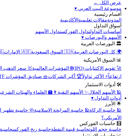
عرض الكل ←
▾
موسوعة البيت العربي
أقسام رئيسية
الأكاديمية
مقالات تعليمية
المدونة
أسواق التداول
تداول الأسهم
تداول الفوركس
أساسيات التداول
▾
الأسهم والبورصات
🏛️ البورصات العربية
مصر
🇦🇪 الإمارات
🇸🇦 السوق السعودية
🌍 كل البورصات العربية
📊 السوق الأمريكية
سعر الذهب اليوم
🌐 المؤشرات العالمية
🚀 تقويم الاكتتابات (IPO)
🧺 صناديق المؤشرات ETF
🏆 أكبر الشركات
⚡ الأكثر تداولاً
ارتفاعاً
🛠️ أدوات الاستثمار
‍🏫 العلماء والهيئات الشرعية
✨ الأسهم النقية
🕌 الأسهم الحلال
▾
أدوات التداول
🌟 الأبرز
سبة تطهير الأسهم
🕌 حاسبة المرابحة الإسلامية
🕌 حاسبة الزكاة
الأمريكي؟
🧮 حاسبات الفوركس
محورية
حاسبة ربح الفوركس
حاسبة قيمة النقطة
حاسبة حجم اللوت
📈 حاسبات الاستثمار