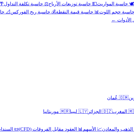
عد
⚖️ حاسبة تكلفة التداول
💵 حاسبة توزيعات الأرباح
🕊️ حاسبة المواريث
حورية
💰 حاسبة ربح الفوركس
📊 حاسبة قيمة النقطة
🧮 حاسبة حجم ال
كل الأدوا
🇴🇲 عُمان
🇲🇷 موريتانيا
🇱🇾 ليبيا
🇩🇿 الجزائر
🇲🇦 ا
 السندات
📊 العقود مقابل الفروقات (CFD)
📈 الأسهم
🥇 الذهب والمع