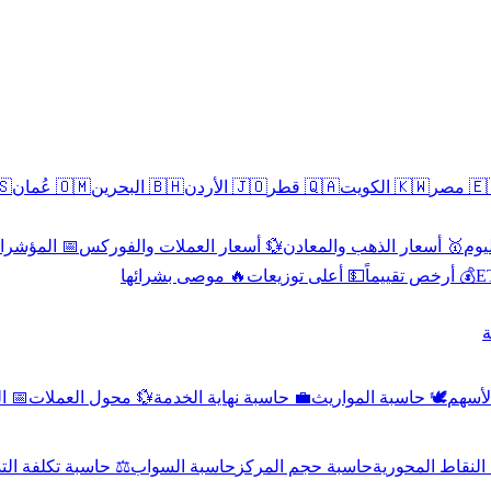
سطين
🇴🇲 عُمان
🇧🇭 البحرين
🇯🇴 الأردن
🇶🇦 قطر
🇰🇼 الكويت
🇪🇬 
 الاقتصادية
💱 أسعار العملات والفوركس
🥇 أسعار الذهب والمعادن
🥇 
🔥 موصى بشرائها
💵 أعلى توزيعات
💰 أرخص تقييماً

صادي
💱 محول العملات
💼 حاسبة نهاية الخدمة
🕊️ حاسبة المواريث
🧼 حا
اسبة تكلفة التداول
حاسبة السواب
حاسبة حجم المركز
حاسبة النقاط ال