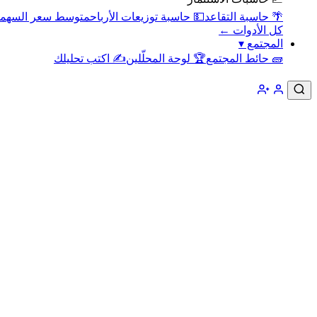
🌴 حاسبة التقاعد
💵 حاسبة توزيعات الأرباح
متوسط سعر السهم
كل الأدوات ←
المجتمع
▾
🧱 حائط المجتمع
🏆 لوحة المحلّلين
✍️ اكتب تحليلك