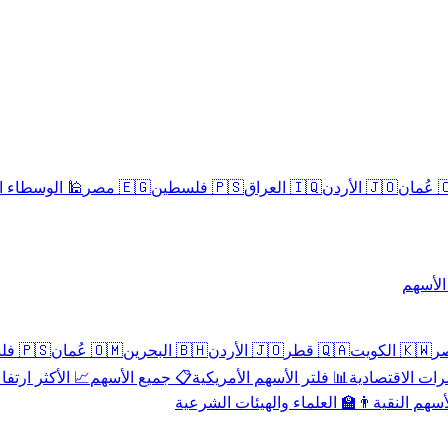
سلامية الحلال
🇪🇬 مصر
🇵🇸 فلسطين
🇮🇶 العراق
🇯🇴 الأردن
🇴
تداول 
🇵🇸 فلسطين
🇴🇲 عُمان
🇧🇭 البحرين
🇯🇴 الأردن
🇶🇦 قطر
🇰🇼 الكويت
 الأكثر ارتفاعاً
📋 جميع الأسهم
📊 فلتر الأسهم الأمريكية
📅 المؤشرات ا
👨‍🏫 العلماء والهيئات الشرعية
✨ الأسهم ال