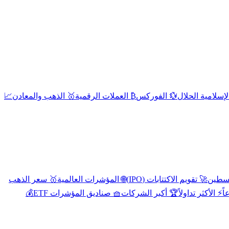
إسلامية الحلال
💱 الفوركس
₿ العملات الرقمية
🥇 الذهب والمعادن
📈
🚀 تقويم الاكتتابات (IPO)
🌐 المؤشرات العالمية
🥇 سعر الذهب
اً
⚡ الأكثر تداولاً
🏆 أكبر الشركات
🧺 صناديق المؤشرات ETF
💰