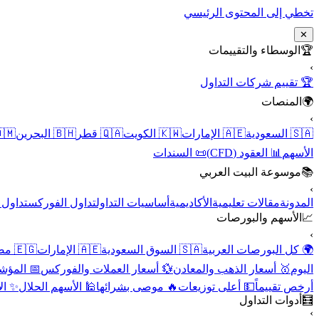
تخطي إلى المحتوى الرئيسي
✕
الوسطاء والتقييمات
🏆
›
🏆 تقييم شركات التداول
المنصات
🌍
›
 عُمان
🇧🇭 البحرين
🇶🇦 قطر
🇰🇼 الكويت
🇦🇪 الإمارات
🇸🇦 السعودية
📜 السندات
📊 العقود (CFD)
الأسهم
موسوعة البيت العربي
📚
›
الأسهم
تداول الفوركس
أساسيات التداول
الأكاديمية
مقالات تعليمية
المدونة
الأسهم والبورصات
📈
›
🇪🇬 مصر
🇦🇪 الإمارات
🇸🇦 السوق السعودية
🌍 كل البورصات العربية
لاقتصادية
💱 أسعار العملات والفوركس
🥇 أسعار الذهب والمعادن
اليوم
نقية
🕌 الأسهم الحلال
🔥 موصى بشرائها
💵 أعلى توزيعات
أرخص تقييماً
أدوات التداول
🧮
›