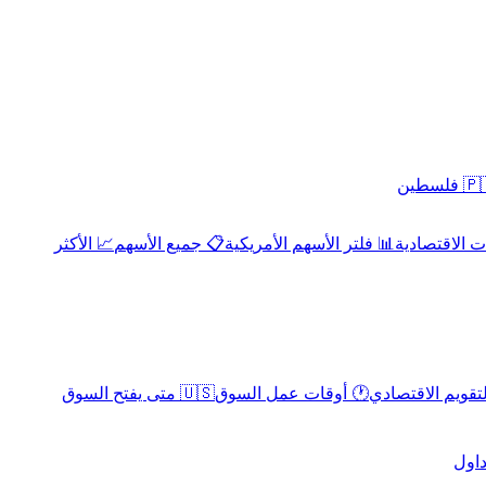
 فلسطين
 الاقتصادية
📊 فلتر الأسهم الأمريكية
📋 جميع الأسهم
📈 الأكثر
لتقويم الاقتصادي
🕐 أوقات عمل السوق
🇺🇸 متى يفتح السوق
داول