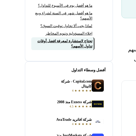
ما هو أفضل يوم في الأسبوع للتداول؟
ما هو أفضل شهر في السنة لشراء وبيع
الأسهم؟
لماذا يجب ألا تحاول توقيت السوق؟
إخلاء المسؤولية وتنويه المخاطر
تحتاج لاستشارة لمعرفة افضل أوقات
تداول الأسهم؟
سهم
أفضل وسطاء التداول
Capital.com - شركة
فتح حساب
كابيتال
4
★
★
★
★
★
شركة Exness منذ 2008
فتح حساب
4.5
★
★
★
★
★
شركة افاتريد AvaTrade
فتح حساب
4
★
★
★
★
★
شركة JustMarkets منذ