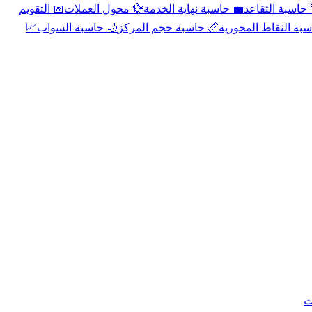
📅 التقويم
💱 محول العملات
💼 حاسبة نهاية الخدمة
🌴 حاسبة التقا
📈
🌙 حاسبة السواب
📏 حاسبة حجم المركز
📐 حاسبة النقاط الم
