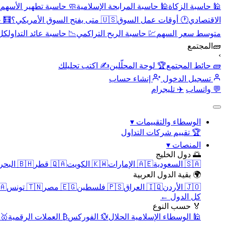
🕌 حاسبة الزكاة
🕌 حاسبة المرابحة الإسلامية
🧼 حاسبة تطهير الأسهم
الاقتصادي
🕐 أوقات عمل السوق
🇺🇸 متى يفتح السوق الأمريكي؟
🧮 
متوسط سعر السهم
💹 حاسبة الربح التراكمي
📉 حاسبة عائد التداول
كل 
🧱
المجتمع
›
🧱 حائط المجتمع
🏆 لوحة المحلّلين
✍️ اكتب تحليلك
تسجيل الدخول
إنشاء حساب
💬 واتساب
✈️ تليجرام
الوسطاء والتقييمات
▾
🏆 تقييم شركات التداول
المنصات
▾
🌅 دول الخليج
🇸🇦 السعودية
🇦🇪 الإمارات
🇰🇼 الكويت
🇶🇦 قطر
🇧🇭 البحرين
🌍 بقية الدول العربية
🇯🇴 الأردن
🇮🇶 العراق
🇵🇸 فلسطين
🇪🇬 مصر
🇹🇳 تونس
🇲🇦 
كل الدول ←
🏅 حسب النوع
🕌 الوسطاء الإسلامية الحلال
💱 الفوركس
₿ العملات الرقمية
🥇 