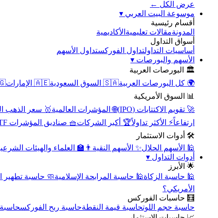
عرض الكل ←
▾
موسوعة البيت العربي
أقسام رئيسية
الأكاديمية
مقالات تعليمية
المدونة
أسواق التداول
تداول الأسهم
تداول الفوركس
أساسيات التداول
▾
الأسهم والبورصات
🏛️ البورصات العربية
مصر
🇦🇪 الإمارات
🇸🇦 السوق السعودية
🌍 كل البورصات العربية
📊 السوق الأمريكية
سعر الذهب اليوم
🌐 المؤشرات العالمية
🚀 تقويم الاكتتابات (IPO)
🧺 صناديق المؤشرات ETF
🏆 أكبر الشركات
⚡ الأكثر تداولاً
ارتفاعاً
🛠️ أدوات الاستثمار
‍🏫 العلماء والهيئات الشرعية
✨ الأسهم النقية
🕌 الأسهم الحلال
▾
أدوات التداول
🌟 الأبرز
سبة تطهير الأسهم
🕌 حاسبة المرابحة الإسلامية
🕌 حاسبة الزكاة
الأمريكي؟
🧮 حاسبات الفوركس
محورية
حاسبة ربح الفوركس
حاسبة قيمة النقطة
حاسبة حجم اللوت
📈 حاسبات الاستثمار