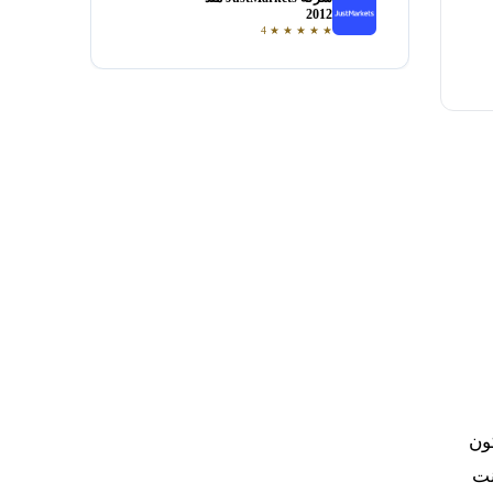
فتح حساب
2012
4
★
★
★
★
★
كون
نت