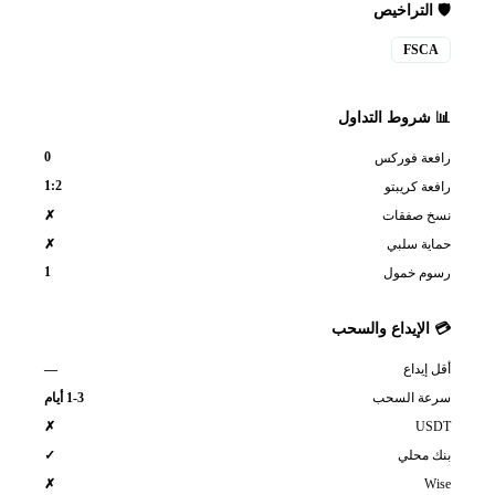
🛡️ التراخيص
FSCA
📊 شروط التداول
0
رافعة فوركس
1:2
رافعة كريبتو
نسخ صفقات
✗
حماية سلبي
✗
1
رسوم خمول
💳 الإيداع والسحب
—
أقل إيداع
سرعة السحب
1-3 أيام
USDT
✗
بنك محلي
✓
Wise
✗