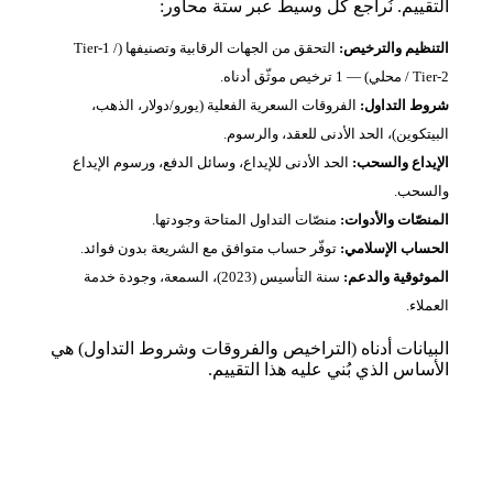
التقييم. نُراجع كل وسيط عبر ستة محاور:
التنظيم والترخيص:
التحقق من الجهات الرقابية وتصنيفها (Tier‑1 /
Tier‑2 / محلي) — 1 ترخيص موثّق أدناه.
شروط التداول:
الفروقات السعرية الفعلية (يورو/دولار، الذهب،
البيتكوين)، الحد الأدنى للعقد، والرسوم.
الإيداع والسحب:
الحد الأدنى للإيداع، وسائل الدفع، ورسوم الإيداع
والسحب.
المنصّات والأدوات:
منصّات التداول المتاحة وجودتها.
الحساب الإسلامي:
توفّر حساب متوافق مع الشريعة بدون فوائد.
الموثوقية والدعم:
سنة التأسيس (2023)، السمعة، وجودة خدمة
العملاء.
البيانات أدناه (التراخيص والفروقات وشروط التداول) هي
الأساس الذي بُني عليه هذا التقييم.