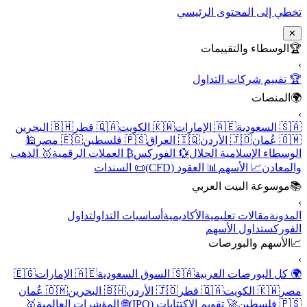
تخطي إلى المحتوى الرئيسي
✕
🏆
الوسطاء والتقييمات
›
🏆 تقييم شركات التداول
🌍
المنصات
›
🇸🇦 السعودية
🇦🇪 الإمارات
🇰🇼 الكويت
🇶🇦 قطر
🇧🇭 البحرين
🇴🇲 عُمان
🇯🇴 الأردن
🇮🇶 العراق
🇵🇸 فلسطين
🇪🇬 مصر
🕌
الوسطاء الإسلامية الحلال
💱 الفوركس
₿ العملات الرقمية
🥇 الذهب
والمعادن
📈 الأسهم
📊 العقود (CFD)
📜 السندات
📚
موسوعة البيت العربي
›
المدونة
مقالات تعليمية
الأكاديمية
أساسيات التداول
تداول
الفوركس
تداول الأسهم
📈
الأسهم والبورصات
›
🌍 كل البورصات العربية
🇸🇦 السوق السعودية
🇦🇪 الإمارات
🇪🇬
مصر
🇰🇼 الكويت
🇶🇦 قطر
🇯🇴 الأردن
🇧🇭 البحرين
🇴🇲 عُمان
🇵🇸 فلسطين
🚀 تقويم الاكتتابات (IPO)
🌐 المؤشرات العالمية
🥇