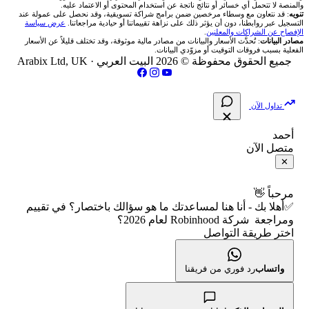
والمنصة لا تتحمل أي خسائر أو نتائج ناتجة عن استخدام المحتوى أو الاعتماد عليه.
انتراكتيف بروكرز IBKR
تنويه
: قد نتعاون مع وسطاء مرخصين ضمن برامج شراكة تسويقية، وقد نحصل على عمولة عند
شركات تداول في العراق
🇯🇴 بورصة عمّان
📌 حاسبة النقاط المحورية
التسجيل عبر روابطنا، دون أن يؤثر ذلك على نزاهة تقييماتنا أو حيادية مراجعاتنا.
عرض سياسة
💱 أسعار العملات والفوركس
فريق المؤلفين
الإفصاح عن الشراكات والمعلنين
.
مصادر البيانات
: تُحدَّث الأسعار والبيانات من مصادر مالية موثوقة، وقد تختلف قليلاً عن الأسعار
شركات تداول في فلسطين
الفعلية بسبب فروقات التوقيت أو مزوّدي البيانات.
🇧🇭 بورصة البحرين
📏 حاسبة حجم المركز
💵 سعر الريال السعودي في مصر
مقالات تعليمية
جميع الحقوق محفوظة © 2026 البيت العربي ·
Arabix Ltd, UK
شركات تداول في مصر
🇴🇲 بورصة مسقط
🔄 حاسبة تكلفة السواب
📅 المؤشرات الاقتصادية
سياسة تقييم الشركات
تداول الآن
🇵🇸 بورصة فلسطين
📈 حاسبة عائد التداول
شركات التداول النصابة
أحمد
متصل الآن
فلتر الأسهم الشرعي
📊 حاسبة الربح التراكمي
الإبلاغ عن شركة نصابة
✕
📋 جميع الأسهم
🧮 حاسبة متوسط سعر السهم
شروط الاستخدام
مرحباً 👋
✅أهلا بك - أنا هنا لمساعدتك ما هو سؤالك باختصار؟ في تقييم
🕌 الأسهم الحلال
ومراجعة شركة Robinhood لعام 2026؟
📅 التقويم الاقتصادي
سياسة الخصوصية
اختر طريقة التواصل
👨‍🏫 العلماء والهيئات الشرعية
🕐 أوقات عمل السوق
واتساب
رد فوري من فريقنا
🇺🇸 متى يفتح السوق الأمريكي؟