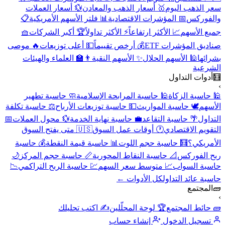
سعر الذهب اليوم
🥇 أسعار الذهب والمعادن
💱 أسعار العملات
والفوركس
📅 المؤشرات الاقتصادية
📊 فلتر الأسهم الأمريكية
📋
جميع الأسهم
📈 الأكثر ارتفاعاً
⚡ الأكثر تداولاً
🏆 أكبر الشركات
🧺
صناديق المؤشرات ETF
💰 أرخص تقييماً
💵 أعلى توزيعات
🔥 موصى
بشرائها
🕌 الأسهم الحلال
✨ الأسهم النقية
👨‍🏫 العلماء والهيئات
الشرعية
🧮
أدوات التداول
›
🕌 حاسبة الزكاة
🕌 حاسبة المرابحة الإسلامية
🧼 حاسبة تطهير
الأسهم
🕊️ حاسبة المواريث
💵 حاسبة توزيعات الأرباح
⚖️ حاسبة تكلفة
التداول
🌴 حاسبة التقاعد
💼 حاسبة نهاية الخدمة
💱 محول العملات
📅
التقويم الاقتصادي
🕐 أوقات عمل السوق
🇺🇸 متى يفتح السوق
الأمريكي؟
🧮 حاسبة حجم اللوت
📊 حاسبة قيمة النقطة
💰 حاسبة
ربح الفوركس
📐 حاسبة النقاط المحورية
📏 حاسبة حجم المركز
🌙
حاسبة السواب
📈 متوسط سعر السهم
💹 حاسبة الربح التراكمي
📉
حاسبة عائد التداول
كل الأدوات ←
🧱
المجتمع
›
🧱 حائط المجتمع
🏆 لوحة المحلّلين
✍️ اكتب تحليلك
تسجيل الدخول
إنشاء حساب