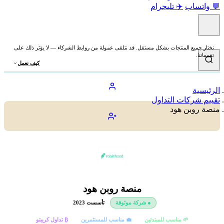
💬 واتساب
✈️ تليجرام
نختار جميع المنتجات بشكل مستقل. قد نتلقى عمولة من روابط الشركاء — لا يؤثر ذلك على
تقييماتنا.
كيف نعمل
الرئيسية
تقييم شركات التداول
منصة روبن هود
منصة روبن هود
● شركة موثوقة
تأسست 2023
🌱 مناسب للمبتدئين
💼 مناسب للمستثمرين
₿ تداول كريبتو