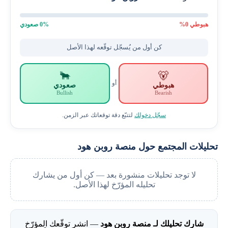
هبوطي
0
%
% صعودي
0
كن أول من يُسجّل توقّعه لهذا الأصل
🐂
🐻
أو
هبوطي
صعودي
Bullish
Bearish
سجّل دخولك
لتتبّع دقة توقعاتك عبر الزمن.
تحليلات المجتمع حول منصة روبن هود
لا توجد تحليلات منشورة بعد — كن أول من يشارك
تحليله المؤرّخ لهذا الأصل.
شارك تحليلك لـ منصة روبن هود
— انشر توقّعك المؤرّخ