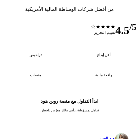
من أفضل شركات الوساطة المالية الأمريكية
/5
★★★★☆
4.5
تقييم التحرير
1
—
أقل إيداع
تراخيص
3
0
رافعة مالية
منصات
ابدأ التداول مع منصة روبن هود
تداول بمسؤولية. رأس مالك معرّض للخطر.
✓
هند العتيبي