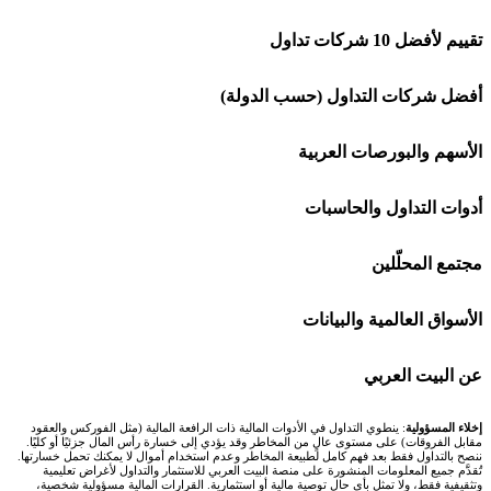
تقييم لأفضل 10 شركات تداول
شركة Capital.com
أفضل شركات التداول (حسب الدولة)
افاتريد AvaTrade
شركات تداول في السعودية
الأسهم والبورصات العربية
اكسنس Exness
شركات تداول في الإمارات
🌍 كل البورصات العربية
أدوات التداول والحاسبات
منصة بينانس
شركات تداول في الكويت
🇸🇦 السوق السعودية
🕌 حاسبة الزكاة
مجتمع المحلّلين
Bybit باي بت
شركات تداول في قطر
🇦🇪 أسواق الإمارات
💱 محول العملات
🧱 حائط المجتمع
الأسواق العالمية والبيانات
شركة Xm
شركات تداول في البحرين
🇪🇬 البورصة المصرية
🧮 حاسبة حجم اللوت
🏆 لوحة المحلّلين
🌐 المؤشرات العالمية
عن البيت العربي
شركة Okx
شركات تداول في عُمان
🇰🇼 بورصة الكويت
📊 حاسبة قيمة النقطة
✍️ اكتب تحليلك
🥇 سعر الذهب اليوم
من نحن
إخلاء المسؤولية
: ينطوي التداول في الأدوات المالية ذات الرافعة المالية (مثل الفوركس والعقود
مقابل الفروقات) على مستوى عالٍ من المخاطر وقد يؤدي إلى خسارة رأس المال جزئيًا أو كليًا.
ننصح بالتداول فقط بعد فهم كامل لطبيعة المخاطر وعدم استخدام أموال لا يمكنك تحمل خسارتها.
اكس تي بي XTB
شركات تداول في الأردن
🇶🇦 بورصة قطر
💰 حاسبة ربح الفوركس
تُقدَّم جميع المعلومات المنشورة على منصة البيت العربي للاستثمار والتداول لأغراض تعليمية
🥇 أسعار الذهب والمعادن
تواصل معنا
وتثقيفية فقط، ولا تمثل بأي حال توصية مالية أو استثمارية. القرارات المالية مسؤولية شخصية،