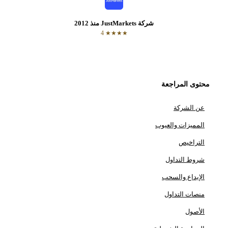
شركة JustMarkets منذ 2012
★★★★ 4
محتوى المراجعة
عن الشركة
المميزات والعيوب
التراخيص
شروط التداول
الإيداع والسحب
منصات التداول
الأصول