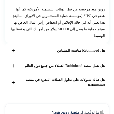
روبن هود مرخصة من قبل الهيئات التنظيمية الأمريكية كما أنها
عضو في SIPC (مؤسسة حماية المستثمرين في الأوراق المالية).
هذا يعني أنه في حالة الإفلاس أو انخفاض رأس المال الخاص بها.
سيتم حماية ما يصل إلى 500000 دولار من أموالك التي يحتفظ بها
الوسيط.
هل Robinhood مناسبة للمبتدئين
يمكن أن تكون الشركة مناسبة للمبتدئين. لأنها تمنحهم وصول
هل تقبل منصة Robinhood العملاء من جميع دول العالم
سلس وسريع للسوق بدون عملة على معظم الصفقات. لكنها
تفتقر إلى دعم عملاء احترافي كما أن مواردها التعليمية شحيحة
لا لاتقبل العملاء من خارج الولايات المتحده الامريكيه وبريطانيا
هل هناك عمولات على تداول العملات المفرة في منصة
فضلا عن دعمها لعملاء أمريكا وإنجلترا فقط.
Robinhood
لا توجد عمولات على تداول العملات المشفرة
📊
ما توقّعك لـ
منصة روبن هود
؟