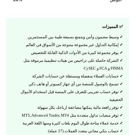
لمميزات
سيط مضمون وآمن ويتمتع بسمعة طيبة بين المستثمرين
مكانية التداول عبر مجموعة متنوعة من الأسواق في العالم
وفر مجموعة كبيرة من الأدوات الذكية القابلة للتخصيص
لشركة حاصلة على تراخيص من هيئات تنظيمية مرموقة مثل
FCA و CySEC
سابات العملاء منفصلة ومستقلة عن حسابات الشركة
سمح بالوصول للمنصة من أي جهاز كمبيوتر أو هاتف ذكي
وفر حساب تجريبى للتعرف على المنصة قبل استخدام الأموال
قيقية
وفر رافعة مالية يمكنها مضاعفة ارباحك بكل سهولة
وفر منصات تداول متعددة مثل MT5, Advanced Trader, MT4
دمة عملاء متاحة طوال اليوم بلغات كثيرة ومنها اللغة العربية
ساب بنكي مجاني متعدد العملات (27 عملة)