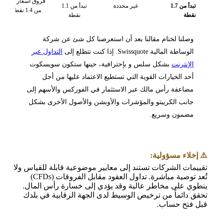
فروق أسعار تبدأ
فروق أسع
تبدأ من 1.7
غير محددة
تبدأ من 1.1
من 1.4 نقطة
من 1.7 نقطة
طة
نقطة
لنا لختام مقالنا بعد أن استعرضنا كل شئ عن شركة
اطة المالية Swissquote. إذا كنت تتطلع إلى
التداول عبر
إنترنت
بشكل سلس و بإحترافية، حينها ستكون سويسكوت
د الخيارات القوية التي تستطيع الاعتماد عليها من أجل
اعفة رأس مالك عبر الاستثمار في الفوركس والأسهم إلى
نب الكريبتو والمؤشرات والأوبشن والأصول الأخرى بشكل
مون وسريع.
اء مسؤولية:
ت الشركات تستند إلى معايير موضوعية قابلة للقياس ولا
تُعد توصية مباشرة. تداول العقود مقابل الفروقات (CFDs)
 على مخاطر عالية وقد يؤدي إلى خسارة رأس المال.
ائماً من ترخيص الوسيط لدى الجهة الرقابية في بلدك
تح حساب.