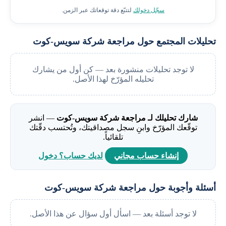
سجّل دخولك
لتتبّع دقة توقعاتك عبر الزمن.
لات المجتمع حول مراجعة شركة سويس-كوت
لا توجد تحليلات منشورة بعد — كن أول من يشارك
تحليله المؤرّخ لهذا الأصل.
شارك تحليلك لـ مراجعة شركة سويس-كوت
— انشر
توقّعك المؤرّخ وابنِ سجل مصداقيتك، وتُحتسب دقّتك
تلقائياً.
إنشاء حساب مجاني
لديك حساب؟ دخول
ة وأجوبة حول مراجعة شركة سويس-كوت
لا توجد أسئلة بعد — اسأل أول سؤال عن هذا الأصل.