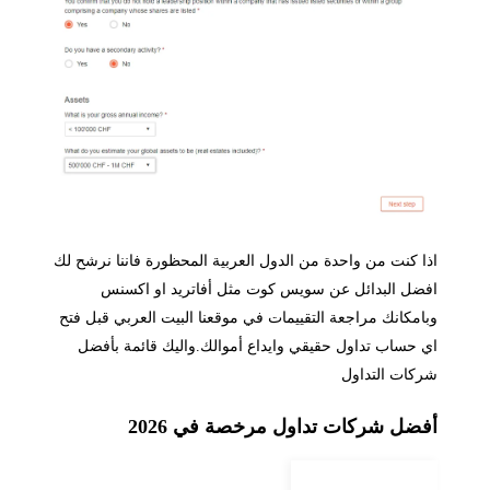
ا كنت من واحدة من الدول العربية المحظورة فاننا نرشح لك
ضل البدائل عن سويس كوت مثل أفاتريد او اكسنس
امكانك مراجعة التقييمات في موقعنا البيت العربي قبل فتح
 حساب تداول حقيقي وايداع أموالك.واليك قائمة بأفضل
كات التداول
فضل شركات تداول مرخصة في 2026
الشركة
أقل مبلغ لإيداع
البونص
حساب إسلامي
الترخيص