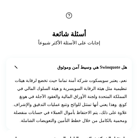
أسئلة شائعة
إجابات على الأسئلة الأكثر شيوعاً
وق
 يعتبر سويسكوت شركة آمنة تماما حيث تخضع لرقابة هيئات
مية مثل هيئة الرقابة السويسرية و هيئة السلوك المالي في
لكة المتحدة ولجنة الأوراق المالية والعقود الآجلة في هونغ
. وهذا يعني أنها تمتثل للوائح وتتبع عمليات التدقيق والإشراف.
ة على ذلك، يتم الاحتفاظ بأموال العملاء في حسابات منفصلة
ية بالكامل من خلال خطط التأمين والتعويضات الشاملة.