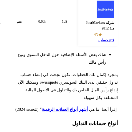
FSA,
10$
0.0%
نعم
CySEC,
شركة JustMarkets
منذ 2012
FSCM
4/5
فتح حساب
هناك بعض الأسئلة الإضافية حول الدخل السنوي ونوع
رأس مالك
جرد إكمال تلك الخطوات، تكون نجحت في إنشاء حساب
تداول حقيقي لدى البنك السويسري Swissquote ويمكنك الآن
داع رأس المال الخاص بك والتداول في الأصول المالية
مختلفة بكل سهولة.
قرأ أيضا: ما هي
أشهر أنواع العملات الرقمية
؟ (مُحدث 2024)
واع حسابات التداول