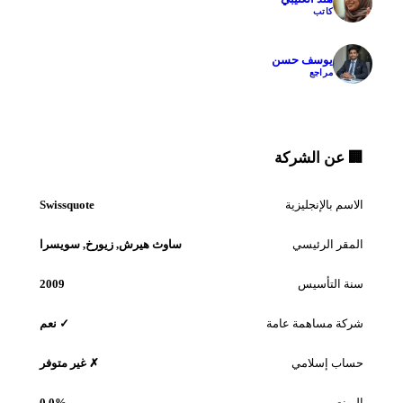
كاتب
يوسف حسن
مراجع
 عن الشركة
سم بالإنجليزية
Swissquote
مقر الرئيسي
ساوث هيرش, زيورخ, سويسرا
ة التأسيس
2009
كة مساهمة عامة
✓ نعم
اب إسلامي
✗ غير متوفر
بونص
0.0%