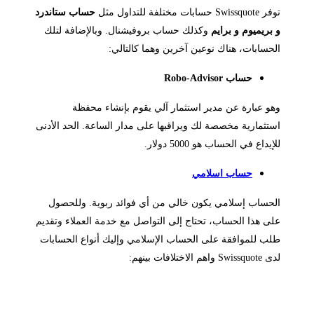
Swis حسابات مختلفة للتداول مثل
حساب ستاندرد
بريميوم و برايم
وكذلك حساب بروفيشنال. وبالإضافة لتلك
حسابات، هناك نوعين آخرين وهما كالتالي:
حساب Robo-Advisor
و عبارة عن مدير استثمار آلي يقوم بإنشاء محفظة
تثمارية مخصصة لك ويراقبها على مدار الساعة. الحد الأدنى
إيداع في الحساب هو 5000 دولار.
حساب اسلامي
حساب إسلامي يكون خالي من أي فوائد ربوية. وللحصول
ى هذا الحساب، تحتاج إلى التواصل مع خدمة العملاء وتقديم
ب للموافقة على الحساب الإسلامي وإليك أنواع الحسابات
Sw واهم الاختلافات بينهم:
اب اسلامي
حساب Professional
حساب Prime
حساب Premium
حساب Standard