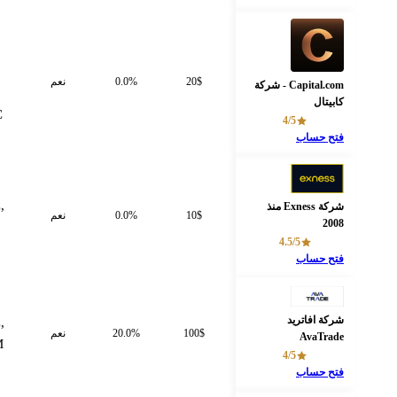
ASIC,
SCB,
20$
0.0%
نعم
Capital.com - شركة
FCA,
كابيتال
CySEC
4/5
فتح حساب
FSA,
CySEC,
شركة Exness منذ
10$
0.0%
نعم
2008
JSC,
4.5/5
BVI
فتح حساب
شركة افاتريد
CySEC,
100$
20.0%
نعم
AvaTrade
ADGM
4/5
فتح حساب