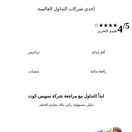
إحدى شركات التداول العالمية
★★★★
ييم التحرير
2
$1000
أقل إيداع
تراخيص
5
1:100
رافعة مالية
منصات
ابدأ التداول مع مراجعة شركة سويس-كوت
تداول بمسؤولية. رأس مالك معرّض للخطر.
هند العتيبي