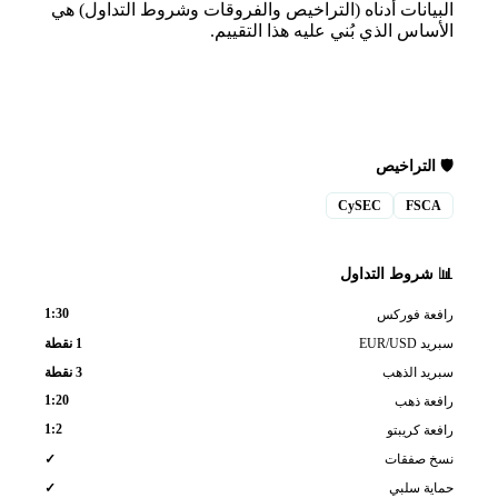
يانات أدناه (التراخيص والفروقات وشروط التداول) هي
ساس الذي بُني عليه هذا التقييم.
 التراخيص
CySEC
FSC
شروط التداول
1:30
عة فوركس
EUR/US
1 نقطة
يد الذهب
3 نقطة
1:20
عة ذهب
1:2
ة كريبتو
 صفقات
✓
ية سلبي
✓