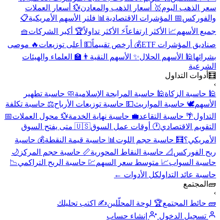
هب اليوم
🥇 أسعار الذهب والمعادن
💱 أسعار العملات
كس
📅 المؤشرات الاقتصادية
📊 فلتر الأسهم الأمريكية
📋
أسهم
📈 الأكثر ارتفاعاً
⚡ الأكثر تداولاً
🏆 أكبر الشركات
🧺
لمؤشرات ETF
💰 أرخص تقييماً
💵 أعلى توزيعات
🔥 موصى
 الأسهم الحلال
✨ الأسهم النقية
👨‍🏫 العلماء والهيئات
ة
 التداول
ة الزكاة
🕌 حاسبة المرابحة الإسلامية
🧼 حاسبة تطهير
️ حاسبة المواريث
💵 حاسبة توزيعات الأرباح
⚖️ حاسبة تكلفة
 حاسبة التقاعد
💼 حاسبة نهاية الخدمة
💱 محول العملات
📅
الاقتصادي
🕐 أوقات عمل السوق
🇺🇸 متى يفتح السوق
ي؟
🧮 حاسبة حجم اللوت
📊 حاسبة قيمة النقطة
💰 حاسبة
وركس
📐 حاسبة النقاط المحورية
📏 حاسبة حجم المركز
🌙
السواب
📈 متوسط سعر السهم
💹 حاسبة الربح التراكمي
📉
ئد التداول
كل الأدوات ←
مع
 المجتمع
🏆 لوحة المحلّلين
✍️ اكتب تحليلك
ل الدخول
إنشاء حساب