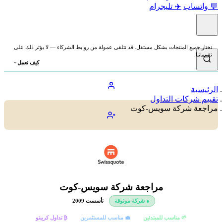
اب
✈️ تليجرام
يع المنتجات بشكل مستقل. قد نتلقى عمولة من روابط الشركاء — لا يؤثر ذلك على
كيف نعمل
ة
ركات التداول
 شركة سويس-كوت
مراجعة شركة سويس-كوت
● شركة موثوقة
تأسست 2009
🌱 مناسب للمبتدئين
💼 مناسب للمستثمرين
₿ تداول كريبتو