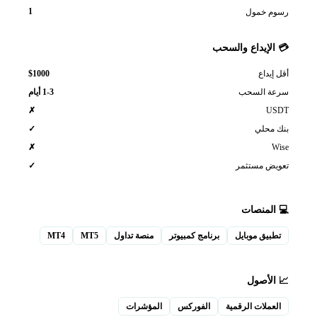
1
م خمول
الإيداع والسحب
$1000
إيداع
ة السحب
1-3 أيام
US
✗
 محلي
✓
W
✗
يض مستثمر
✓
المنصات
طبيق موبايل
برنامج كمبيوتر
منصة تداول
MT5
MT4
الأصول
لعملات الرقمية
الفوركس
المؤشرات