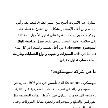
تداول عبر الانترنت أصبح من أشهر الطرق لمضاعفة رأس
مال، ومن أجل الإستثمار بشكل آمن، تحتاج للاعتماد على
وكر مضمون يمنحك القدرة على تداول الأصول المختلفة
ل سلاسة. ولهذا السبب سوف نقوم بعمل
مراجعة للبنك
ويسري Swissquote
من أجل تقييمه واستعراض كل شئ
ه بما في ذلك،
المميزات والعيوب وأنواع الحسابات وطريقة
شاء حساب تداول حقيقي
.
ا هي شركة سويسكوت؟
سويسكوت Swissquote الذي تأسس في عام 1996، عبارة عن
ك سويسري رائد في تقديم الخدمات المصرفية عبر الإنترنت
لإضافة إلى خدمات التداول في الأصول المالية المختلفة مثل
فوركس والسلع والمؤشرات والعقود مقابل الفروقات وحتى
عملات المشفرة.