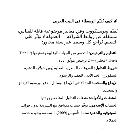
كيف نُقيّم الوسطاء في البيت العربي
يّم سويسكووت وفق معايير موضوعية قابلة للقياس،
قلّة عن روابط الشراكة — العمولة لا تؤثّر على
قييم. نُراجع كل وسيط عبر ستة محاور:
نظيم والترخيص:
التحقق من الجهات الرقابية وتصنيفها (Tier‑1 /
 ترخيص موثّق أدناه.
ط التداول:
الفروقات السعرية الفعلية (يورو/دولار، الذهب،
تكوين)، الحد الأدنى للعقد، والرسوم.
يداع والسحب:
الحد الأدنى للإيداع، وسائل الدفع، ورسوم الإيداع
سحب.
نصّات والأدوات:
منصّات التداول المتاحة وجودتها.
ساب الإسلامي:
توفّر حساب متوافق مع الشريعة بدون فوائد.
وثوقية والدعم:
سنة التأسيس (2009)، السمعة، وجودة خدمة
لاء.