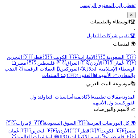
ى المحتوى الرئيسي
اء والتقييمات
م شركات التداول
صات
🇦🇪 الإمارات
🇰🇼 الكويت
🇶🇦 قطر
🇧🇭 البحرين
🇯🇴 الأردن
🇮🇶 العراق
🇵🇸 فلسطين
🇪🇬 مصر
🕌
الإسلامية الحلال
💱 الفوركس
₿ العملات الرقمية
🥇 الذهب
ن
📈 الأسهم
📊 العقود (CFD)
📜 السندات
ة البيت العربي
قالات تعليمية
الأكاديمية
أساسيات التداول
تداول
تداول الأسهم
م والبورصات
لبورصات العربية
🇸🇦 السوق السعودية
🇦🇪 الإمارات
🇪🇬
لكويت
🇶🇦 قطر
🇯🇴 الأردن
🇧🇭 البحرين
🇴🇲 عُمان
🚀 تقويم الاكتتابات (IPO)
🌐 المؤشرات العالمية
🥇