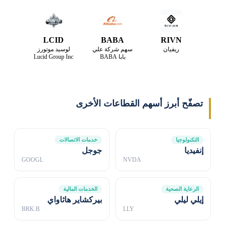
LCID
BABA
RIVN
ريفيان
سهم شركة علي
لوسيد موتورز
بابا BABA
Lucid Group Inc
تصفّح أبرز أسهم القطاعات الأخرى
التكنولوجيا
خدمات الاتصالات
إنفيديا
جوجل
GOOGL
NVDA
الرعاية الصحية
الخدمات المالية
إيلي ليلي
بيركشاير هاثاواي
BRK.B
LLY