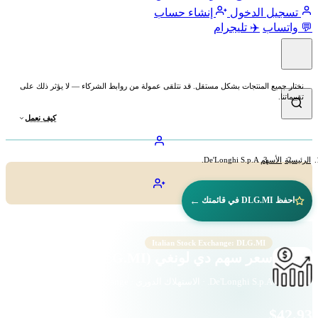
تسجيل الدخول
إنشاء حساب
💬 واتساب
✈️ تليجرام
نختار جميع المنتجات بشكل مستقل. قد نتلقى عمولة من روابط الشركاء — لا يؤثر ذلك على
تقييماتنا.
كيف نعمل
الرئيسية
الأسهم
De'Longhi S.p.A.
←
احفظ DLG.MI في قائمتك
Italian Stock Exchange: DLG.MI
سعر سهم دي لونغي (DLG.MI)
De'Longhi S.p.A. · الاستهلاك الدوري · Italian Stock Exchange
$42.93