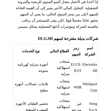
إذا أخذنا في الاعتبار معدل النمو السنوي للربحية والمرونة
التشغيلية. التحليل المالي الأخير يشير إلى أن القيمة العادلة
للسهم أعلى من سعر السوق الحالي، ما يعني أن السهم
يحقق عائدًا محتملاً قويًا، لكن يبقى للمستثمر أن يراقب
تنافسية الشركة ومؤشرات أدائها التشغيلية بشكل مستمر.
شركات بديلة مقترحة لسهم DLG.MI
اسم
رمز
القطاع المالي
نوع الخدمات
الشركة
السهم
منتجات
Electrolux
ELUX-
أجهزة منزلية كهربائية
استهلاكية
AB
B.ST
متنوعة
منزلية
منتجات
Whirlpool
ثلاجات، غسالات، أجهزة
WHR
استهلاكية
Corp
مطبخ
منزلية
منتجات
Smeg
غير
تحضير الطعام، الأجهزة
استهلاكية
S.p.A.
مدرجة
الصغيرة للمطبخ