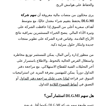
والحفاظ على هوامش الربح.
يرى محللون من منصات مالية معروفة أن
سهم شركة
DLG.MI
يحتفظ بتقييم شراء معتدل حاليًا، مع متوسط
أهداف سعرية أعلى من السوق إذا حافظت الشركة على
وتيرة الأداء المالي. ينصح الخبراء المستثمرين بمراقبة نتائج
الأرباع القادمة، وقياس قدرة الشركة على تطوير منتجات
جديدة وابتكار حلول منزلية ذكية.
من منظور إدارة رأس المال، يمكن للمستثمر توزيع مخاطره
واستغلال الفرص الحالية بالتحوط، والاطلاع باستمرار على
آخر التحليلات الفنية للقطاع الاستهلاكي، مع مراجعة دفتر
التداول دورياً. يمكن للمهتمين معرفة المزيد عن استراتيجيات
السوق عبر قراءة
لماذا يجب عليك مراجعة دفتر التداول
أو
التعمق في
أنماط الشموع الثلاثية
للتداول.
هل سهم DLG.MI استثمار آمن؟
تتسم طبيعة سهم شركة DLG.MI بكونها أقل عرضة