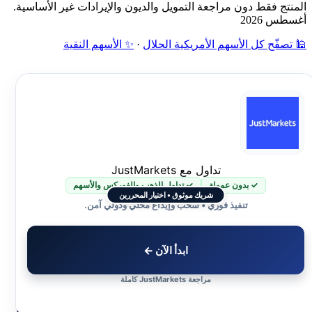
المنتج فقط دون مراجعة التمويل والديون والإيرادات غير الأساسية.
أغسطس 2026
🕌 تصفّح كل الأسهم الأمريكية الحلال
·
✨ الأسهم النقية
تداول مع JustMarkets
✓ بدون عمولة
✓ تداول الذهب والفوركس والأسهم
شريك موثوق • اختيار المحررين
تنفيذ فوري • سحب وإيداع محلي ودولي آمن.
ابدأ الآن ←
مراجعة JustMarkets كاملة