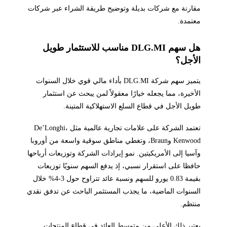
مقارنة مع شركات بديلة وتوضيح طريقة الشراء عبر شركات
معتمدة.
هل سهم DLG.MI مناسب للاستثمار طويل
الأجل؟
يتميز سهم شركة DLG.MI بأداء مالي قوي خلال السنوات
الأخيرة، مما يجعله خيارًا معقولاً لمن يبحث عن استثمار
طويل الأجل في قطاع السلع الاستهلاكية المتينة.
تعتمد الشركة على علامات تجارية عالمية مثل De’Longhi،
Kenwood وBraun، وتغطي مناطق سوقية واسعة من أوروبا
وآسيا إلى الأمريكيتين. نمو إيرادات الشركة وتوزيعات أرباحها
حافظا على استقرار نسبي، إذ يدفع السهم سنويًا توزيعات
بقيمة 0.83 يورو للسهم ونسبة عائد تتراوح حول 3-4% خلال
السنوات الماضية، ما يجذب المستثمر الباحث عن تدفق نقدي
منتظم.
يعتبر ذلك الأعلى من متوسط العائد في قطاع المنتجات