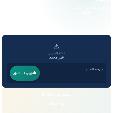
سعر إغلاق
14 يوليو 2026
— أحدث بيانات متاحة لدينا
—
6.38 B
القيمة السوقية
حجم التداول
—
—
EPS
P/E
⚠
الحكم الشرعي
غير محدد
منهجية التقييم ←
🔔
نبّهني عند التغيّر
استثمر في DLG.MI
فتح حساب