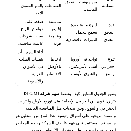
من متوسط السوق
منتظمة
القطاعات
بالنمو السنوي
المحلي.
الأخير.
منافسة
ضغط على
قوة
إدارة مالية جيدة
إقليمية
هوامش الربح
التدفق
تسمح بتحمل
وعالمية
بسبب شركات
النقدي
الدورات الاقتصادية.
قوية
عالمية منافسة.
أداء السهم يتأثر
تنوع
تواجد في أوروبا،
ارتباط
بتقلبات الطلب
جغرافي
آسيا، الأمريكتين،
بالأوضاع
في الأسواق
واسع
والشرق الأوسط.
الاقتصادية
الغربية
والأسيوية.
يظهر الجدول السابق كيف يحتفظ
سهم شركة DLG.MI
بتوازن قوي بين العوامل الإيجابية مثل توزيع الأرباح والتواجد
الجغرافي والتنويع، وبين تحديات مثل المنافسة العالمية
واعتماد الربحية على أسواق رئيسية. هذا النوع من التحليل هو
ما يساعد المستثمر على فهم ظروف الشركة وحجم المخاطر
المحتملة، خاصة في ظل متغيرات الأسواق الدورية.