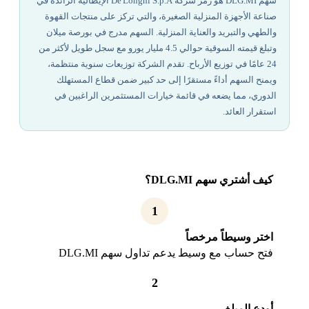
سهم DLG.MI هو رمز شركة De'Longhi S.p.A الإيطالية الرائدة في
صناعة الأجهزة المنزلية الصغيرة، والتي تركز على منتجات القهوة
والطهي والتبريد والعناية المنزلية. السهم مدرج في بورصة ميلان
وتبلغ قيمته السوقية حوالي 4.5 مليار يورو مع سجل طويل لأكثر من
24 عامًا في توزيع الأرباح. تقدم الشركة توزيعات سنوية منتظمة،
ويمنح السهم أداءً مستقرًا إلى حد كبير ضمن قطاع المستهلك
الدوري، مما يضعه في قائمة خيارات المستثمرين الراغبين في
استقرار العائد.
كيف أشتري سهم DLG.MI؟
1
اختر وسيطاً مرخصاً
فتح حساب مع وسيط يدعم تداول سهم DLG.MI
2
أودع المبلغ