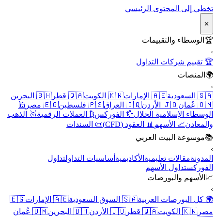
تخطي إلى المحتوى الرئيسي
✕
🏆
الوسطاء والتقييمات
›
🏆 تقييم شركات التداول
🌍
المنصات
›
🇸🇦 السعودية
🇦🇪 الإمارات
🇰🇼 الكويت
🇶🇦 قطر
🇧🇭 البحرين
🇴🇲 عُمان
🇯🇴 الأردن
🇮🇶 العراق
🇵🇸 فلسطين
🇪🇬 مصر
🕌
الوسطاء الإسلامية الحلال
💱 الفوركس
₿ العملات الرقمية
🥇 الذهب
والمعادن
📈 الأسهم
📊 العقود (CFD)
📜 السندات
📚
موسوعة البيت العربي
›
المدونة
مقالات تعليمية
الأكاديمية
أساسيات التداول
تداول
الفوركس
تداول الأسهم
📈
الأسهم والبورصات
›
🌍 كل البورصات العربية
🇸🇦 السوق السعودية
🇦🇪 الإمارات
🇪🇬
مصر
🇰🇼 الكويت
🇶🇦 قطر
🇯🇴 الأردن
🇧🇭 البحرين
🇴🇲 عُمان