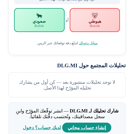
🐂
🐻
أو
هبوطي
صعودي
Bullish
Bearish
سجّل دخولك
لتتبّع دقة توقعاتك عبر الزمن.
تحليلات المجتمع حول DLG.MI
لا توجد تحليلات منشورة بعد — كن أول من يشارك
تحليله المؤرّخ لهذا الأصل.
شارك تحليلك لـ DLG.MI
— انشر توقّعك المؤرّخ وابنِ
سجل مصداقيتك، وتُحتسب دقّتك تلقائياً.
إنشاء حساب مجاني
لديك حساب؟ دخول