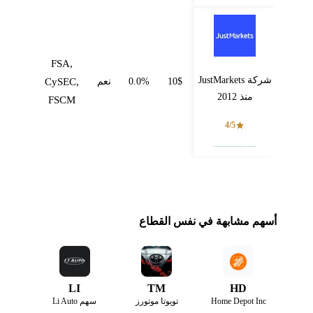
FSA,
شركة JustMarkets
10$
0.0%
نعم
CySEC,
منذ 2012
FSCM
4/5
فتح حساب
أسهم مشابهة في نفس القطاع
LI
TM
HD
Home Depot Inc
تويوتا موتورز
سهم Li Auto