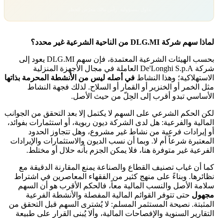
تداول بمسؤولية. رأس مالك معرّض للخطر.
لماذا سهم شركة DLG.MI من الناحية الشرعية غير محدد؟
بحسب الهيئات الشرعية المعتمدة، فإن سهم DLG.MI يعود إلى
شركة De'Longhi S.p.A العاملة في مجال الأجهزة المنزلية
الاستهلاكية؛ وهذا النشاط
في أصله ليس من الأنشطة المحرمة بذاتها
مثل الخمر أو الخنزير أو القمار أو السلاح. لذلك فجهة النشاط
الأساسي تبدو أقرب إلى الحِلّ من حيث الأصل.
لكن الحكم الشرعي على السهم لا يكتمل إلا بعد التحقق من الجوانب
المالية والفرعية: هل لدى الشركة ديون ربوية، أو استثمارات بفوائد،
أو إيرادات فرعية من نشاط غير مشروع، وهل تتجاوز الحدود
المعتبرة شرعاً أم لا. وبما أن نسب الديون والاستثمارات والإيرادات
الفرعية غير متوفرة هنا، فلا يمكن الجزم بأنه حلال أو مختلط.
كما أن غياب تصنيف القطاع والصناعة يمنع المقارنة الدقيقة مع
نظائرها. وبناءً على منهج كثير من الفقهاء المعاصرين في اشتراط
سلامة الأصل والنسب المالية معاً، فالحكم الأقرب هو أن السهم
مجهول
حتى تتوفر القوائم المالية المفصلة والأنشطة الفرعية
المثبتة. نصيحة المستثمر المسلم: لا يُشترى السهم قبل التحقق من
التقارير السنوية والإفصاحات المالية، وألا يُبنى القرار على طبيعة