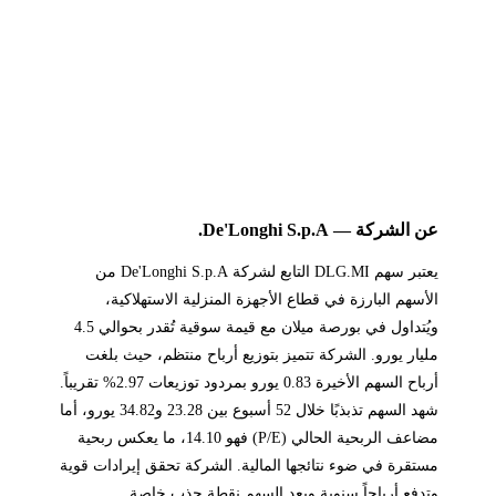
عن الشركة — De'Longhi S.p.A.
يعتبر سهم DLG.MI التابع لشركة De'Longhi S.p.A من
الأسهم البارزة في قطاع الأجهزة المنزلية الاستهلاكية،
ويُتداول في بورصة ميلان مع قيمة سوقية تُقدر بحوالي 4.5
مليار يورو. الشركة تتميز بتوزيع أرباح منتظم، حيث بلغت
أرباح السهم الأخيرة 0.83 يورو بمردود توزيعات 2.97% تقريباً.
شهد السهم تذبذبًا خلال 52 أسبوع بين 23.28 و34.82 يورو، أما
مضاعف الربحية الحالي (P/E) فهو 14.10، ما يعكس ربحية
مستقرة في ضوء نتائجها المالية. الشركة تحقق إيرادات قوية
وتدفع أرباحاً سنوية ويعد السهم نقطة جذب خاصة