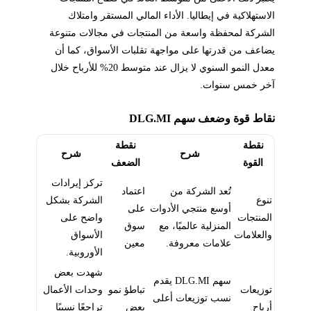
الاستهلاكية في إيطاليا. الأداء المالي المستقر وامتلاك
الشركة لمحفظة واسعة من المنتجات في مجالات متنوعة
يضاعف من قدرتها على مواجهة تقلبات الأسواق، كما أن
معدل النمو السنوي لا يزال عند متوسط 20% للأرباح خلال
آخر خمس سنوات.
نقاط قوة وضعف سهم DLG.MI
نقطة
نقطة
شرح
شرح
القوة
الضعف
تركز إيرادات
تُعد الشركة من
اعتماد
تنوع
الشركة بشكل
أوسع منتجي الأدوات
على
المنتجات
واضح على
المنزلية عالميًا، مع
سوق
والعلامات
الأسواق
علامات معروفة.
معين
الأوروبية.
شهدت بعض
سهم DLG.MI يقدم
توزيعات
تباطؤ نمو
وحدات الأعمال
نسب توزيعات أعلى
أرباح
بعض
تراجعًا نسبيًا