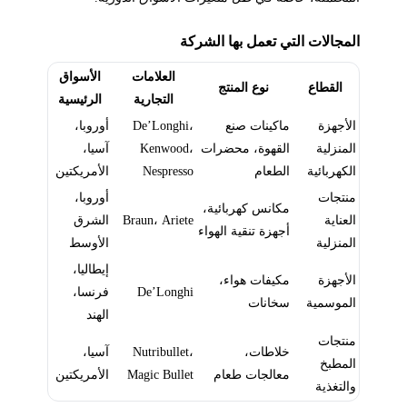
المجالات التي تعمل بها الشركة
العلامات
الأسواق
القطاع
نوع المنتج
التجارية
الرئيسية
الأجهزة
ماكينات صنع
De’Longhi،
أوروبا،
المنزلية
القهوة، محضرات
Kenwood،
آسيا،
الكهربائية
الطعام
Nespresso
الأمريكتين
منتجات
أوروبا،
مكانس كهربائية،
العناية
Braun، Ariete
الشرق
أجهزة تنقية الهواء
المنزلية
الأوسط
إيطاليا،
الأجهزة
مكيفات هواء،
De’Longhi
فرنسا،
الموسمية
سخانات
الهند
منتجات
خلاطات،
Nutribullet،
آسيا،
المطبخ
معالجات طعام
Magic Bullet
الأمريكتين
والتغذية