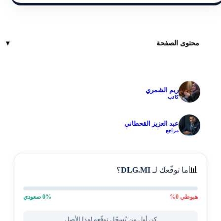
محتوى الصفحة
ريم الشمري
✓
كاتب
عبد العزيز القحطاني
✓
مراجع
📊
ما توقّعك لـ
DLG.MI
؟
هبوطي
0
%
% صعودي
0
كن أول من يُسجّل توقّعه لهذا الأصل