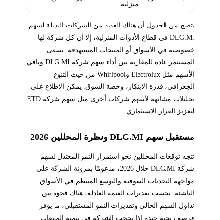
منزلية
يتضح من الجدول أن هناك العديد من الشركات البديلة لسهم
DLG.MI في قطاع الأدوات المنزلية، إلا أن كل شركة لها
خصوصية في الأسواق أو المنتجات المستهدفة. يسعى
المستثمر عادة للمقارنة بين أداء سهم شركة DLG.MI وباقي
الأسهم مثل Electrolux وWhirlpool من حيث التنوع
الجغرافي، قدرة الابتكار، وحصة السوق. يمكن الاطلاع على
تحليلات مشابهة لأسهم شركات أخرى مثل
سهم شركة ETD
لتعزيز القرار الاستثماري.
مستقبل سهم DLG.MI ونظرة المحللين 2026
تتجه توقعات المحللين نحو استمرار النمو المعتدل لسهم
شركة DLG.MI خلال 2026، مدعومًا بمرونة الشركة على
مواجهة التحديات السوقية والتوسع المنتظم في الأسواق
الناشئة. بحسب تقديرات القيمة العادلة، هناك فجوة بين
تداول السهم الحالي وتقديرات النمو المستقبلي، ما يوفر
فرصة ربحية جيدة إذا نجحت الشركة في تنمية المبيعات