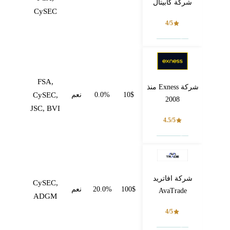
شركة كابيتال
CySEC
4/5
فتح حساب
FSA,
شركة Exness منذ
10$
0.0%
نعم
CySEC,
2008
JSC, BVI
4.5/5
فتح حساب
شركة افاتريد
CySEC,
100$
20.0%
نعم
AvaTrade
ADGM
4/5
فتح حساب