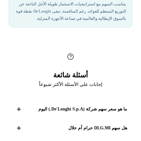
يتناسب السهم مع استراتيجيات الاستثمار طويلة الأجل الباحثة عن
التوزيع المنتظم للعوائد. رغم المنافسة، تبقى De'Longhi نقطة قوة
بالسوق الإيطالية والعالمية في صناعة الأجهزة المنزلية.
أسئلة شائعة
إجابات على الأسئلة الأكثر شيوعاً
ما هو سعر سهم شركة (De'Longhi S.p.A.) اليوم
السعر الحالي لسهم شركة (De'Longhi S.p.A.) هو
42.93 EUR.
هل سهم DLG.MI حرام أم حلال
الحكم الشرعي لسهم DLG.MI: غير محدد وفق