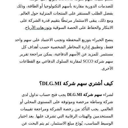
للصدمات الدورية مقارنة بأسهم التكنولوجيا أو الطاقة، وذلك
بفضل الطلب المستقر على المنتجات المنزلية حول العالم.
ومع ذلك، يبقى الاستثمار مرتبطًا بتقييم قدرة الشركة على
الابتكار والحفاظ على الحصة السوقية و
توزيعات الأرباح
.
ينصح الخبراء بتوزيع المحفظة وتجنب الاعتماد على سهم واحد
فقط، وتطبيق إدارة المخاطر الشخصية حسب أهداف كل
مستثمر. للمزيد عن الأسهم الدفاعية، يمكن مراجعة تقرير
سهم شركة SCCO لمقارنة السلوك الدفاعي مع القطاعات
الأخرى.
كيف أشتري سهم شركة DLG.MI؟
لشراء
سهم شركة DLG.MI
يجب فتح حساب تداول لدى
شركة وساطة مرخصة وموثوقة على المستوى المحلي أو
العالمي. يجب التأكد من رخصة الشركة ومراجعة تقييمات
المستخدمين والهيئات الرقابية التي تشرف عليها. بعد اختيار
الوسيط المناسب، يُودَع مبلغ الاستثمار، ثم يتم البحث عن