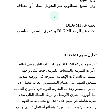
أودع المبلغ المطلوب عبر التحويل البنكي أو البطاقة
3
ابحث عن DLG.MI
ابحث عن الرمز DLG.MI واشتري بالسعر المناسب
تحليل سهم DLG.MI
يُعد
سهم شركة DLG.MI
من الخيارات البارزة في قطاع
الأدوات المنزلية والمنتجات الكهربية، حيث يمثل واجهة
استثمارية للشركات الإيطالية المدرجة في بورصة ميلانو.
يستحوذ السهم على اهتمام المستثمرين العرب بفضل الأداء
المالي المستقر وعلامته التجارية القوية في الأسواق العالمية
مثل أوروبا، الشرق الأوسط، وأمريكا. المقال التالي يقدم
نظرة شاملة عن سهم DLG.MI، مع تحليل نقاط القوة
والضعف، وتوقعات مستقبلية ونصائح استثمارية، إلى جانب