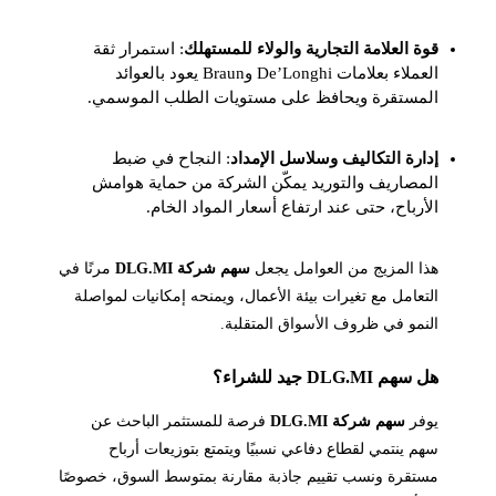
قوة العلامة التجارية والولاء للمستهلك
: استمرار ثقة
العملاء بعلامات De’Longhi وBraun يعود بالعوائد
المستقرة ويحافظ على مستويات الطلب الموسمي.
إدارة التكاليف وسلاسل الإمداد
: النجاح في ضبط
المصاريف والتوريد يمكّن الشركة من حماية هوامش
الأرباح، حتى عند ارتفاع أسعار المواد الخام.
هذا المزيج من العوامل يجعل
سهم شركة DLG.MI
مرنًا في
التعامل مع تغيرات بيئة الأعمال، ويمنحه إمكانيات لمواصلة
النمو في ظروف الأسواق المتقلبة.
هل سهم DLG.MI جيد للشراء؟
يوفر
سهم شركة DLG.MI
فرصة للمستثمر الباحث عن
سهم ينتمي لقطاع دفاعي نسبيًا ويتمتع بتوزيعات أرباح
مستقرة ونسب تقييم جاذبة مقارنة بمتوسط السوق، خصوصًا