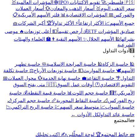
🇵🇸 فلسطين
🚀 تقويم الاكتتابات (IPO)
🌐 المؤشرات العالمية
🥇
سعر الذهب اليوم
🥇 أسعار الذهب والمعادن
💱 أسعار العملات
والفوركس
📅 المؤشرات الاقتصادية
📊 فلتر الأسهم الأمريكية
📋
جميع الأسهم
📈 الأكثر ارتفاعاً
⚡ الأكثر تداولاً
🏆 أكبر الشركات
🧺
صناديق المؤشرات ETF
💰 أرخص تقييماً
💵 أعلى توزيعات
🔥 موصى
بشرائها
🕌 الأسهم الحلال
✨ الأسهم النقية
👨‍🏫 العلماء والهيئات
الشرعية
🧮
أدوات التداول
›
🕌 حاسبة الزكاة
🕌 حاسبة المرابحة الإسلامية
🧼 حاسبة تطهير
الأسهم
🕊️ حاسبة المواريث
💵 حاسبة توزيعات الأرباح
⚖️ حاسبة تكلفة
التداول
🌴 حاسبة التقاعد
💼 حاسبة نهاية الخدمة
💱 محول العملات
📅
التقويم الاقتصادي
🕐 أوقات عمل السوق
🇺🇸 متى يفتح السوق
الأمريكي؟
🧮 حاسبة حجم اللوت
📊 حاسبة قيمة النقطة
💰 حاسبة
ربح الفوركس
📐 حاسبة النقاط المحورية
📏 حاسبة حجم المركز
🌙
حاسبة السواب
📈 متوسط سعر السهم
💹 حاسبة الربح التراكمي
📉
حاسبة عائد التداول
كل الأدوات ←
🧱
المجتمع
›
🧱 حائط المجتمع
🏆 لوحة المحلّلين
✍️ اكتب تحليلك