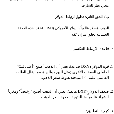
مجرد نظر للشارت.
ب) الشق الثاني: تداول ارتباط الدولار
الذهب مُسعّر عالمياً بالدولار الأمريكي (XAU/USD). هذه العلاقة
الحسابية تخلق ميزان كفة:
قاعدة الارتباط العكسي:
قوة الدولار (DXY صاعد): تعني أن الذهب أصبح "أغلى ثمنًا"
لحاملي العملات الأخرى (مثل اليورو والين)، مما يقلل الطلب
العالمي عليه –> النتيجة: هبوط سعر الذهب.
ضعف الدولار (DXY هابط): يعني أن الذهب أصبح "رخيصاً" ومغرياً
للشراء عالمياً -> النتيجة: صعود سعر الذهب.
كيفية التطبيق: