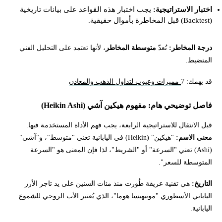
اختبار الاستراتيجية:
يجب اختبار هذه القواعد على بيانات تاريخية
(Backtest) قبل المخاطرة بأموال حقيقية.
درجة المخاطر:
تُعدّ
متوسطة المخاطر
، لأنها تعتمد على التحليل الفني
المنضبط.
قد يهمك: 7
مميزات وعيوب لتداول الذهب والمعادن
فاصل توضيحي هام: مفهوم هيكين آشي (Heikin Ashi)
قبل الانتقال للاستراتيجية الرابعة، يجب فهم الأداة المستخدمة فيها.
معنى الاسم:
"هيكين" (Heikin) في اليابانية تعني "متوسط"، و"آشي"
(Ashi) تعني "السرعة" أو "الشريط"، لذا فإن المعنى هو "السرعة
المتوسطة للسعر".
التاريخ:
هي تقنية عريقة طُورت منذ مئات السنين على يد تاجر الأرز
الياباني الأسطوري "مونيهيسا هوما"، الذي يُعتبر الأب الروحي للشموع
اليابانية.