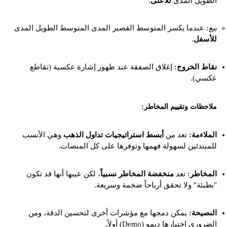
الطويل المدى
للأعلى
.
بيع:
عندما يكسر المتوسط القصير المدى المتوسط الطويل المدى
للأسفل
.
نقاط الخروج:
إغلاق الصفقة عند ظهور إشارة عكسية (تقاطع
عكسي).
ملاحظات وتقييم المخاطر:
الملاءمة:
تعد من
أبسط استراتيجيات تداول الذهب
وهي الأنسب
للمبتدئين لسهولة فهمها وتوفرها على كل المنصات.
المخاطر:
تعد
منخفضة المخاطر نسبياً
، لكن عيبها أنها قد تكون
"بطيئة" ولا تحقق أرباحاً ضخمة وسريعة.
النصيحة:
يمكن دمجها مع مؤشرات أخرى لتحسين الدقة، ومن
الضروري اختبارها ديمو (Demo) أولاً.