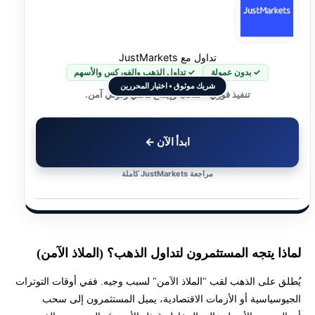
تداول مع JustMarkets
✓ بدون عمولة
✓ تداول الذهب والفوركس والأسهم
شريك موثوق • اختيار المحررين
تنفيذ فوري • سحب وإيداع محلي ودولي آمن.
ابدأ الآن ←
مراجعة JustMarkets كاملة
لماذا يتجه المستثمرون لتداول الذهب؟ (الملاذ الآمن)
يُطلق على الذهب لقب "الملاذ الآمن" لسبب وجيه. ففي أوقات التوترات
الجيوسياسية أو الأزمات الاقتصادية، يميل المستثمرون إلى سحب