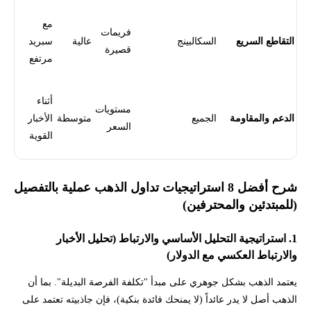
مع
فريمات
التقاطع السريع
السكالبينج
عالية
سبريد
قصيرة
مرتفع
أثناء
مستويات
الدعم والمقاومة
الجميع
متوسطة
الأخبار
السعر
القوية
شرح أفضل 8 استراتيجيات تداول الذهب عملية بالتفصيل
(للمبتدئين والمحترفين)
1. استراتيجية التحليل الأساسي والارتباط (تحليل الأخبار
والارتباط العكسي مع الدولار)
يعتمد الذهب بشكل جوهري على مبدأ "تكلفة الفرصة البديلة". بما أن
الذهب أصل لا يدر عائداً (لا يمنحك فائدة بنكية)، فإن جاذبيته تعتمد على