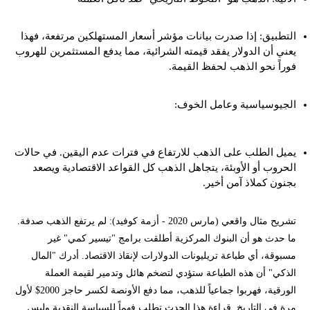
التطبيق: إذا صدرت بيانات مؤشر أسعار المستهلكين مرتفعة، فهذا
يعني أن الدولار يفقد قيمته الشرائية، مما يدفع المستثمرين للهروب
فوراً نحو الذهب لحفظ القيمة.
الجيوسياسية وعامل الخوف:
يميل الطلب على الذهب للارتفاع في فترات عدم اليقين. في حالات
الحروب أو الأوبئة، يتجاهل الذهب كل القواعد الاقتصادية ويصعد
بجنون كملاذ آمن أخير.
تشريح مثال واقعي (مارس 2020 - أزمة كوفيد): لم يرتفع الذهب صدفة.
ما حدث هو أن البنوك المركزية أطلقت برامج "تيسير كمي" غير
مسبوقة، أي طباعة تريليونات الدولارات لإنقاذ الاقتصاد. أدرك "المال
الذكي" أن هذه الطباعة ستؤدي لتضخم هائل وتدمير لقيمة العملة
الورقية، فهربوا جماعياً للذهب، مما دفع الأونصة لكسر حاجز 2000$ لأول
مرة في التاريخ. قراءة هذا الحدث تطلب فهماً للسياسة النقدية وليس