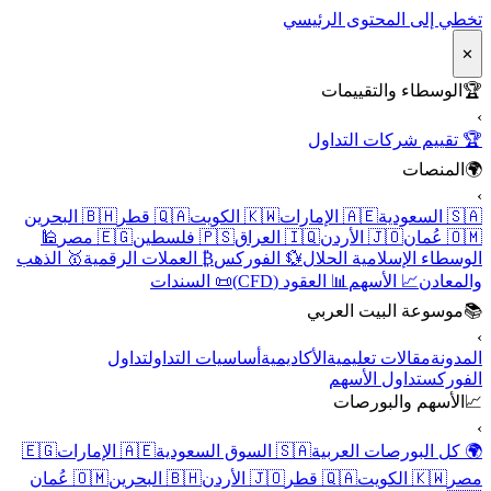
تخطي إلى المحتوى الرئيسي
✕
🏆
الوسطاء والتقييمات
›
🏆 تقييم شركات التداول
🌍
المنصات
›
🇸🇦 السعودية
🇦🇪 الإمارات
🇰🇼 الكويت
🇶🇦 قطر
🇧🇭 البحرين
🇴🇲 عُمان
🇯🇴 الأردن
🇮🇶 العراق
🇵🇸 فلسطين
🇪🇬 مصر
🕌
الوسطاء الإسلامية الحلال
💱 الفوركس
₿ العملات الرقمية
🥇 الذهب
والمعادن
📈 الأسهم
📊 العقود (CFD)
📜 السندات
📚
موسوعة البيت العربي
›
المدونة
مقالات تعليمية
الأكاديمية
أساسيات التداول
تداول
الفوركس
تداول الأسهم
📈
الأسهم والبورصات
›
🌍 كل البورصات العربية
🇸🇦 السوق السعودية
🇦🇪 الإمارات
🇪🇬
مصر
🇰🇼 الكويت
🇶🇦 قطر
🇯🇴 الأردن
🇧🇭 البحرين
🇴🇲 عُمان