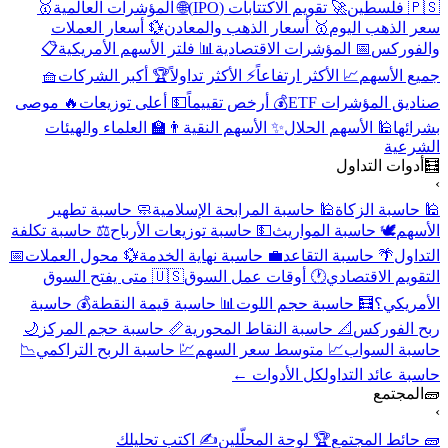
🇵🇸 فلسطين
🚀 تقويم الاكتتابات (IPO)
🌐 المؤشرات العالمية
🥇
سعر الذهب اليوم
🥇 أسعار الذهب والمعادن
💱 أسعار العملات
والفوركس
📅 المؤشرات الاقتصادية
📊 فلتر الأسهم الأمريكية
📋
جميع الأسهم
📈 الأكثر ارتفاعاً
⚡ الأكثر تداولاً
🏆 أكبر الشركات
🧺
صناديق المؤشرات ETF
💰 أرخص تقييماً
💵 أعلى توزيعات
🔥 موصى
بشرائها
🕌 الأسهم الحلال
✨ الأسهم النقية
👨‍🏫 العلماء والهيئات
الشرعية
🧮
أدوات التداول
›
🕌 حاسبة الزكاة
🕌 حاسبة المرابحة الإسلامية
🧼 حاسبة تطهير
الأسهم
🕊️ حاسبة المواريث
💵 حاسبة توزيعات الأرباح
⚖️ حاسبة تكلفة
التداول
🌴 حاسبة التقاعد
💼 حاسبة نهاية الخدمة
💱 محول العملات
📅
التقويم الاقتصادي
🕐 أوقات عمل السوق
🇺🇸 متى يفتح السوق
الأمريكي؟
🧮 حاسبة حجم اللوت
📊 حاسبة قيمة النقطة
💰 حاسبة
ربح الفوركس
📐 حاسبة النقاط المحورية
📏 حاسبة حجم المركز
🌙
حاسبة السواب
📈 متوسط سعر السهم
💹 حاسبة الربح التراكمي
📉
حاسبة عائد التداول
كل الأدوات ←
🧱
المجتمع
›
🧱 حائط المجتمع
🏆 لوحة المحلّلين
✍️ اكتب تحليلك