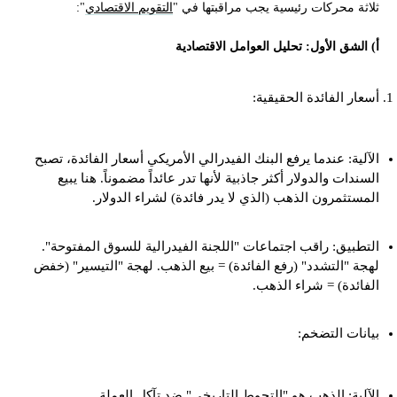
ثلاثة محركات رئيسية يجب مراقبتها في "
التقويم الاقتصادي
":
أ) الشق الأول: تحليل العوامل الاقتصادية
أسعار الفائدة الحقيقية:
الآلية: عندما يرفع البنك الفيدرالي الأمريكي أسعار الفائدة، تصبح
السندات والدولار أكثر جاذبية لأنها تدر عائداً مضموناً. هنا يبيع
المستثمرون الذهب (الذي لا يدر فائدة) لشراء الدولار.
التطبيق: راقب اجتماعات "اللجنة الفيدرالية للسوق المفتوحة".
لهجة "التشدد" (رفع الفائدة) = بيع الذهب. لهجة "التيسير" (خفض
الفائدة) = شراء الذهب.
بيانات التضخم:
الآلية: الذهب هو "التحوط التاريخي" ضد تآكل العملة