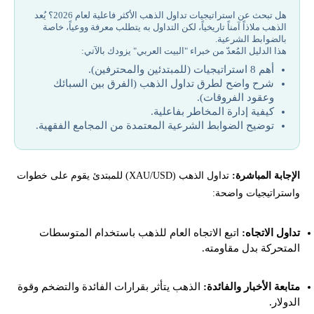
جدول أفضل 8 استراتيجيات تداول الذهب
هل تبحث عن استراتيجيات تداول الذهب الأكثر فاعلية لعام 2026؟ يُعد
الذهب ملاذاً آمناً تاريخياً، لكن التداول به يتطلب معرفة ووعياً، خاصة
شرح أفضل 8 استراتيجيات تداول الذهب عملية بالتفصيل (للمبتدئين
بالضوابط الشرعية.
والمحترفين)
هذا الدليل المُعدّ من خبراء "البيت العربي" يزودك بالآتي:
أهم 8 استراتيجيات (للمبتدئين والمحترفين).
ما هي طرق تداول الذهب للمبتدئين؟
شرح واضح لطرق تداول الذهب (الفرق بين السبائك
وعقود الفروقات).
كيفية إدارة المخاطر بفاعلية.
كيف تدير مخاطر تداول الذهب بفاعلية؟
توضيح الضوابط الشرعية المعتمدة من المجامع الفقهية.
أخطاء المبتدئين في تداول الذهب
الإجابة المباشرة:
تداول الذهب (XAU/USD) للمبتدئ يقوم على خطوات
ما هو الحكم الشرعي لتداول الذهب (XAU/USD)؟
واستراتيجيات واضحة:
إخلاء المسؤولية وتنويه المخاطر
تداول الاتجاه:
اتبع الاتجاه العام للذهب باستخدام المتوسطات
المتحركة بدل مقاومته.
تحتاج لاستشارة لمعرفة استراتجيات تداول الذهب؟
متابعة الأخبار والفائدة:
الذهب يتأثر بقرارات الفائدة والتضخم وقوة
الدولار.