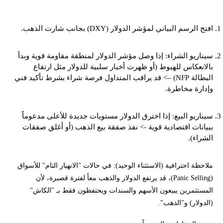
افتح الرسم البياني لمؤشر الدولار (DXY) بجانب شارت الذهب.
سيناريو الشراء: إذا وصل مؤشر الدولار لمنطقة مقاومة قوية وبدأ
بالانعكاس للهبوط (أو ظهرت أخبار سلبية للدولار مثل ارتفاع
البطالة NFP) –> قد يراقب المتداول فرصة شراء بشرط تأكيد فني
وإدارة مخاطرة.
سيناريو البيع: إذا اخترق الدولار مستويات جديدة للأعلى مدعوماً
ببيانات اقتصادية قوية -> نفذ صفقة بيع الذهب (أو أغلق صفقات
الشراء).
ملاحظة احترافية (الاستثناء الوحيد): في حالات "الانهيار التام" للأسواق
(Panic Selling)، قد يرتفع الدولار والذهب معاً لفترة قصيرة، لأن
المستثمرين يبيعون الأسهم والسندات ويحتفظون فقط بـ "الكاش"
(الدولار) و"الذهب".