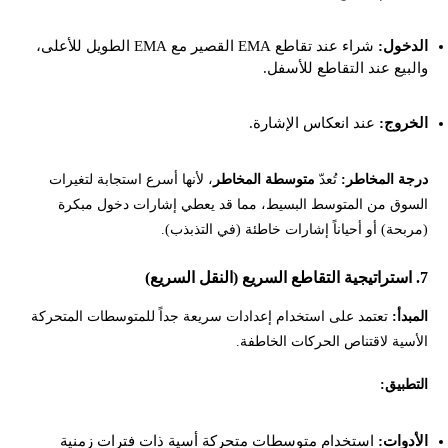
الدخول:
شراء عند تقاطع EMA القصير مع EMA الطويل للأعلى،
والبيع عند التقاطع للأسفل.
الخروج:
عند انعكاس الإشارة.
درجة المخاطر:
تُعدّ
متوسطة المخاطر
، لأنها أسرع استجابة لتغيرات
السوق من المتوسط البسيط، مما قد يعطي إشارات دخول مبكرة
(مربحة) أو أحياناً إشارات خاطئة (في التذبذب).
7. استراتيجية التقاطع السريع (النقل السريع)
المبدأ:
تعتمد على استخدام إعدادات سريعة جداً للمتوسطات المتحركة
الأسية لاقتناص الحركات الخاطفة.
التطبيق:
الأدوات:
استخدام متوسطات متحركة أسية ذات فترات زمنية