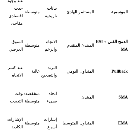
عند وجود
بيانات
حدث
الموسمية
المستثمر الهادئ
متوسطة
تاريخية
اقتصادي
مفاجئ
الدمج الفني RSI +
الاتجاه
السوق
المبتدئ المتقدم
متوسطة
MA
والزخم
العرضي
الترند
عند كسر
Pullback
المتداول اليومي
عالية
والتصحيح
الاتجاه
اتجاه
منخفضة/
وقت
SMA
المبتدئ
بطيء
متوسطة
التذبذب
إشارات
الإشارات
EMA
المتداول المتوسط
متوسطة
أسرع
الكاذبة