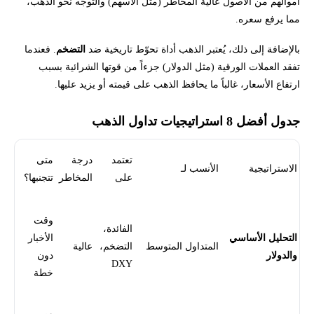
أموالهم من الأصول عالية المخاطر (مثل الأسهم) والتوجه نحو الذهب،
مما يرفع سعره.
بالإضافة إلى ذلك، يُعتبر الذهب أداة تحوّط تاريخية ضد
التضخم
. فعندما
تفقد العملات الورقية (مثل الدولار) جزءاً من قوتها الشرائية بسبب
ارتفاع الأسعار، غالباً ما يحافظ الذهب على قيمته أو يزيد عليها.
جدول أفضل 8 استراتيجيات تداول الذهب
تعتمد
درجة
متى
الاستراتيجية
الأنسب لـ
على
المخاطر
تتجنبها؟
وقت
الفائدة،
التحليل الأساسي
الأخبار
المتداول المتوسط
التضخم،
عالية
والدولار
دون
DXY
خطة