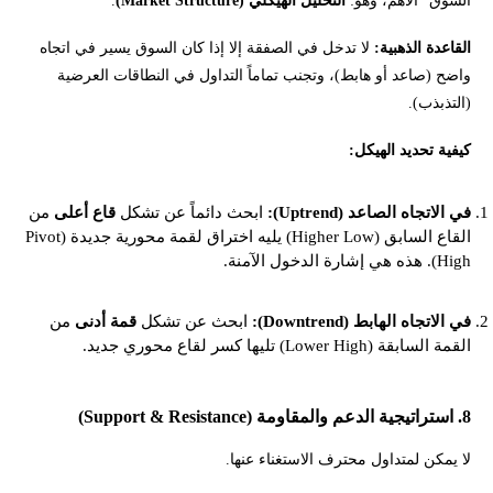
السوق" الأهم، وهو:
التحليل الهيكلي (Market Structure)
.
القاعدة الذهبية:
لا تدخل في الصفقة إلا إذا كان السوق يسير في اتجاه
واضح (صاعد أو هابط)، وتجنب تماماً التداول في النطاقات العرضية
(التذبذب).
كيفية تحديد الهيكل:
في الاتجاه الصاعد (Uptrend):
ابحث دائماً عن تشكل
قاع أعلى
من
القاع السابق (Higher Low) يليه اختراق لقمة محورية جديدة (Pivot
High). هذه هي إشارة الدخول الآمنة.
في الاتجاه الهابط (Downtrend):
ابحث عن تشكل
قمة أدنى
من
القمة السابقة (Lower High) تليها كسر لقاع محوري جديد.
8. استراتيجية الدعم والمقاومة (Support & Resistance)
لا يمكن لمتداول محترف الاستغناء عنها.