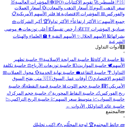
🇵🇸 فلسطين
🚀 تقويم الاكتتابات (IPO)
🌐 المؤشرات العالمية
🥇
سعر الذهب اليوم
🥇 أسعار الذهب والمعادن
💱 أسعار العملات
والفوركس
📅 المؤشرات الاقتصادية
📊 فلتر الأسهم الأمريكية
📋
جميع الأسهم
📈 الأكثر ارتفاعاً
⚡ الأكثر تداولاً
🏆 أكبر الشركات
🧺
صناديق المؤشرات ETF
💰 أرخص تقييماً
💵 أعلى توزيعات
🔥 موصى
بشرائها
🕌 الأسهم الحلال
✨ الأسهم النقية
👨‍🏫 العلماء والهيئات
الشرعية
🧮
أدوات التداول
›
🕌 حاسبة الزكاة
🕌 حاسبة المرابحة الإسلامية
🧼 حاسبة تطهير
الأسهم
🕊️ حاسبة المواريث
💵 حاسبة توزيعات الأرباح
⚖️ حاسبة تكلفة
التداول
🌴 حاسبة التقاعد
💼 حاسبة نهاية الخدمة
💱 محول العملات
📅
التقويم الاقتصادي
🕐 أوقات عمل السوق
🇺🇸 متى يفتح السوق
الأمريكي؟
🧮 حاسبة حجم اللوت
📊 حاسبة قيمة النقطة
💰 حاسبة
ربح الفوركس
📐 حاسبة النقاط المحورية
📏 حاسبة حجم المركز
🌙
حاسبة السواب
📈 متوسط سعر السهم
💹 حاسبة الربح التراكمي
📉
حاسبة عائد التداول
كل الأدوات ←
🧱
المجتمع
›
🧱 حائط المجتمع
🏆 لوحة المحلّلين
✍️ اكتب تحليلك