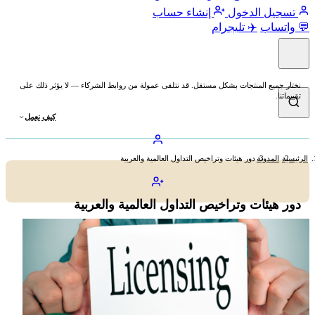
تسجيل الدخول
إنشاء حساب
💬 واتساب
✈️ تليجرام
نختار جميع المنتجات بشكل مستقل. قد نتلقى عمولة من روابط الشركاء — لا يؤثر ذلك على
تقييماتنا.
كيف نعمل
الرئيسية
المدونة
دور هيئات وتراخيص التداول العالمية والعربية
دور هيئات وتراخيص التداول العالمية والعربية