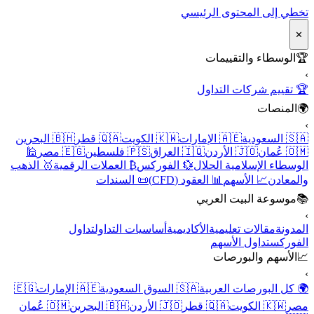
تخطي إلى المحتوى الرئيسي
✕
🏆
الوسطاء والتقييمات
›
🏆 تقييم شركات التداول
🌍
المنصات
›
🇸🇦 السعودية
🇦🇪 الإمارات
🇰🇼 الكويت
🇶🇦 قطر
🇧🇭 البحرين
🇴🇲 عُمان
🇯🇴 الأردن
🇮🇶 العراق
🇵🇸 فلسطين
🇪🇬 مصر
🕌
الوسطاء الإسلامية الحلال
💱 الفوركس
₿ العملات الرقمية
🥇 الذهب
والمعادن
📈 الأسهم
📊 العقود (CFD)
📜 السندات
📚
موسوعة البيت العربي
›
المدونة
مقالات تعليمية
الأكاديمية
أساسيات التداول
تداول
الفوركس
تداول الأسهم
📈
الأسهم والبورصات
›
🌍 كل البورصات العربية
🇸🇦 السوق السعودية
🇦🇪 الإمارات
🇪🇬
مصر
🇰🇼 الكويت
🇶🇦 قطر
🇯🇴 الأردن
🇧🇭 البحرين
🇴🇲 عُمان