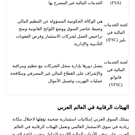
(FSA)
الخدمات المالية غير المصرح بها.
هي الوكالة الحكومية المسؤولة عن التنظيم المالي
لجنة الخدمات
وضبط عناصر السوق ووضع اللوائح القانونية ومنح
المالية في
تراخيص العمل لشركات الاستثمار وفرض العقوبات
بليز (IFSC)
التأديبية والإدارية.
لجنة الخدمات
يتصل دورها بإدارة سجل الشركات مع تنظيم ومراقبة
المالية في
والإشراف على القطاع المالي غير المصرفي ومكافحة
فانواتو
عمليات التهريب وغسيل الأموال.
(VFSC)
الهيئات الرقابية في العالم العربي
يمتلك السوق العربي إمكانيات استثمارية ضخمة تؤهلها لاحتلال مكانة
ريادية في سوق الاستثمار العالمي وتعمل الهيئات الرقابية في العالم
العربي على توفير الأدوات المالية اللازمة للتداول وتعزيز إتاحة الفرص