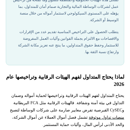
عمل لشركات الوساطة المالية والتجارية صمام أمان للمتداول، بما
أفضل شركات تداول مرخصة في 2026
يؤهله على المستوى السيكولوجي لاستثمار أمواله من خلال منصة
الوسيط أو الشركة.
الهيئات الرقابية من الدرجة الأولى
يتطلب الحصول على التراخيص المناسبة تقديم عدد من الإقرارات
والافصاحات مع الالتزام بجملة القوانين وآليات العمل المفروضة
الهيئات الرقابية من الدرجة الثانية
للاستثمار وحفظ حقوق المتداولين، ما ينتج عنه تعزيز مكانة الشركة
وارتفاع نسبة الثقة بها.
الهيئات من الدرجة الثالثة
الهيئات الرقابية في العالم العربي
لماذا يحتاج المتداول لفهم الهيئات الرقابية وتراخيصها عام
2026
معايير تقييم الهيئات الرقابية
يحتاج المتداول لفهم الهيئات الرقابية وتراخيصها لحماية أمواله وضمان
المعايير والقواعد الأساسية للهيئات
التداول في بيئة آمنة وشفافة. فالهيئات الرقابية مثل FCA البريطانية
وCySEC القبرصية تفرض معايير صارمة على شركات الوساطة لتصبح
كيفية الاستفادة من التراخيص
منصات تداول موثوقة
تشمل فصل أموال العملاء عن أموال الشركة،
والحد الأدنى لرأس المال، وآليات حماية المستثمر.