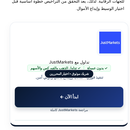
للجهات الرقابية. لذلك، يعد التحقق من التراخيص خطوة أساسية قبل
اختيار الوسيط وإيداع الأموال.
تداول مع JustMarkets
✓ بدون عمولة
✓ تداول الذهب والفوركس والأسهم
شريك موثوق • اختيار المحررين
تنفيذ فوري • سحب وإيداع محلي ودولي آمن.
ابدأ الآن ←
مراجعة JustMarkets كاملة