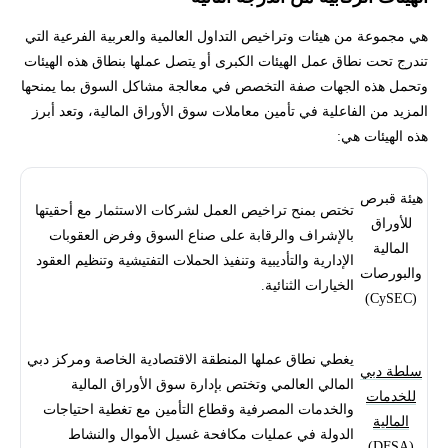
هي مجموعة من هيئات وتراخيص التداول العالمية والعربية الفرعية التي
تندرج تحت نطاق عمل الهيئات الكبرى أو يتصل عملها بنطاق هذه الهيئات
وتحمل هذه الجهات صفة التخصص في معالجة مشاكل السوق بما يمنحها
المزيد من الفاعلية في تأمين معاملات سوق الأوراق المالية، وتعد أبرز
هذه الهيئات هي:
هيئة قبرص
تختص بمنح تراخيص العمل لشركات الاستثمار مع أحقيتها
للأوراق
بالإشراف والرقابة على صناع السوق وفرض العقوبات
المالية
الإدارية والتأديبية وتنفيذ الحملات التفتيشية وتنظيم العقود
والبورصات
الخيارات الثنائية.
(CySEC)
يغطي نطاق عملها المنطقة الاقتصادية الخاصة ومركز دبي
سلطة دبي
المالي العالمي وتختص بإدارة سوق الأوراق المالية
للخدمات
والخدمات المصرفية وقطاع التأمين مع تغطية احتياجات
المالية
الدولة في عمليات مكافحة غسيل الأموال والنشاط
(DFSA)