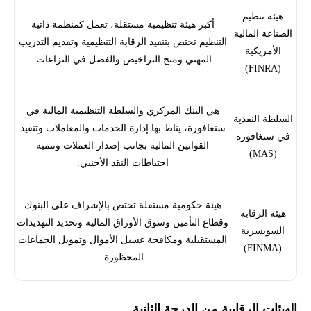
هيئة تنظيم
أكبر هيئة تنظيمية مستقلة، تعمل كمنظمة ذاتية
الصناعة المالية
التنظيم تختص بتنفيذ الرقابة التنظيمية وتقديم التدريب
الأمريكية
المهني ومنح التراخيص والفصل في النزاعات.
(FINRA)
هي البنك المركزي والسلطة التنظيمية المالية في
السلطة النقدية
سنغافورة، يناط بها إدارة الخدمات والمعاملات وتنفيذ
في سنغافورة
القوانين المالية بجانب إصدار العملات وتنمية
(MAS)
احتياطات النقد الأجنبي.
هيئة حكومية مستقلة تختص بالإشراف على البنوك
هيئة الرقابة
وقطاع التأمين وسوق الأوراق المالية وتحديد التهديدات
السويسرية
المستقبلية ومكافحة غسيل الأموال وتمويل الجماعات
(FINMA)
المحظورة.
الهيئات الرقابية من الدرجة الثانية