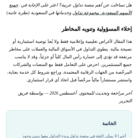
هل تساءلت عن أهم منصة تداول عربية؟ اعثر على الإجابة في:
جميع
الأسهم السعودية: مجموعة تداول
وخدماتها في السعودية (نظرة عامة)
إخلاء المسؤولية وتنويه المخاطر
هذا المقال لأغراض تعليمية وإعلامية فقط ولا يُعدّ توصية استثمارية أو
نصيحة مالية. ينطوي التداول في الأسواق المالية والعملات على مخاطر
مرتفعة قد تؤدي إلى خسارة رأس المال كلياً أو جزئياً، وقد لا يناسب
جميع المستثمرين. احرص على التعامل فقط مع المنصات والشركات
المرخّصة من الجهات الرقابية المعتمدة، وراجِع شروط كل خدمة بعناية،
واستشر مستشاراً مالياً مرخّصاً قبل اتخاذ أي قرار استثماري.
آخر مراجعة وتحديث للمحتوى: أغسطس 2026 — بواسطة فريق
التحرير.
الخاتمة
أخيرا لا يمكن الثقة في منصة تداول وبدء التداول معها بدون وجود