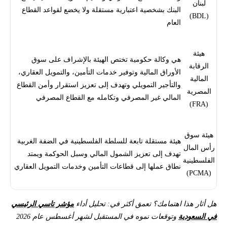
لبنان
البنك بشخصية اعتبارية مستقلة ولا يخضع لقواعد القطاع
(BDL)
العام
هيئة
هي وكالة حكومية تختص الهيئة بالإشراف على سوق
الرقابة
الأوراق المالية وتوفير خدمات التأمين، والتمويل العقاري،
المالية
والتأجير التمويلي وتهدف إلى تعزيز استقرار وأمن القطاع
المصرية
المالي غير المصرفي وتكامله مع القطاع المصرفي
(FRA)
هيئة سوق
هيئة مستقلة تابعة للسلطة الفلسطينية في الضفة الغربية
رأس المال
تهدف إلى تعزيز الشمول المالي وسبل الحوكمة ويمتد
الفلسطينية
نطاق عملها إلى قطاعات التأمين وخدمات التمويل العقاري
(PCMA)
هل أثار هذا اهتمامك؟ تعمق أكثر في: تحليل أداء
مؤشر تاسي الرئيسي
في السعودية
وتوقعات نموه في المستقبل لشهر أغسطس عام 2026