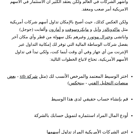
وأشهر الشركات في العالم ولكن يعتقد الكثير أن الاستثمار في الاسهم
الامريكية أمر صعب ومعقد.
ولكن العكس كذلك، حيث أصبح بالإمكان تداول أسهم شركات أمريكية
مثل
ماكدونالدز
و
آبل
و
مايكروسوفت
و
أمازون
وألفابت (جوجل)
واباتشى و
جنرال موتورز
وغيرهم بكل سهولة من قطر وأي مكان آخر
بفضل شركات الوساطة المالية التي توفر لك إمكانية التداول عبر
الإنترنت من أي جهاز وفي أي وقت أينما كنت، ولكي تبدأ في تداول
الأسهم الأمريكية، تحتاج لاتباع الخطوات التالية:
اختر الوسيط المعتمد والمرخص الأنسب لك (مثل
شركة xtb
-
بعض
منصات التحليل الفني
-
بينجكس
)
قم بإنشاء حساب حقيقي لدى هذا الوسيط
أودع المال المراد استثماره لتمويل حسابك بالشركة
اختر الشركات الأمريكية المراد تداول أسهمها