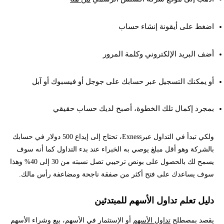
اضغط على أيقونة إنشاء حساب
أضف البريد الإلكتروني وكلمة المرور
أو يمكنك التسجيل عبر حسابك على جوجل أو فيسبوك أو آبل
بمجرد إكمال تلك الخطوة، أصبح لديك حساب حقيقي
ولكي تبدأ في التداول عبرExness، تحتاج إلى إيداع 500 دولار في حسابك
بالشركة وهو أقل مبلغ يوصي به الخبراء عند بدء التداول كما أنه سوف
يسمح لك بالحصول على بونص ترحيبي تصل نسبته من 30 إلى 40% وهذا
سوف يساعدك على فتح أكثر من صفقة ناجحة ومضاعفة رأس مالك.
دليل تعلم تداول الأسهم للمبتدئين
يقصد بمصطلح
تداول الأسهم
أو الإستثمار في الأسهم، بيع وشراء الأسهم