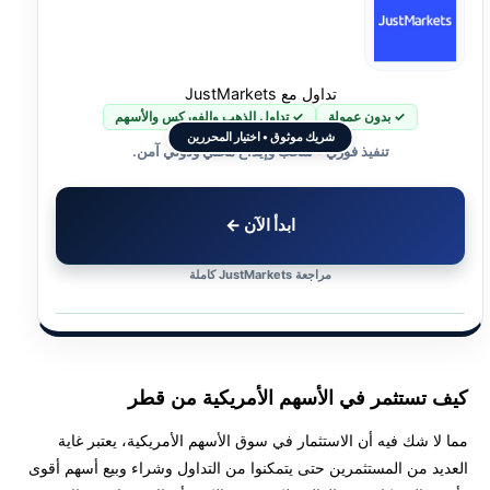
تداول مع JustMarkets
✓ بدون عمولة
✓ تداول الذهب والفوركس والأسهم
شريك موثوق • اختيار المحررين
تنفيذ فوري • سحب وإيداع محلي ودولي آمن.
ابدأ الآن ←
مراجعة JustMarkets كاملة
كيف تستثمر في الأسهم الأمريكية من قطر
مما لا شك فيه أن الاستثمار في سوق الأسهم الأمريكية، يعتبر غاية
العديد من المستثمرين حتى يتمكنوا من التداول وشراء وبيع أسهم أقوى