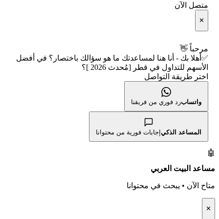
🕌 الأسهم الحلال
متصل الآن
الإبلاغ عن شركة نصابة
📅 التقويم الاقتصادي
✕
👨‍🏫 العلماء والهيئات الشرعية
شروط الاستخدام
🕐 أوقات عمل السوق
مرحباً 👋
✅أهلا بك - أنا هنا لمساعدتك ما هو سؤالك باختصار؟ في أفضل
سياسة الخصوصية
🇺🇸 متى يفتح السوق الأمريكي؟
الأسهم للتداول في قطر [مُحدث 2026 ]؟
اختر طريقة التواصل
🛠️ كل الأدوات
واتساب
رد فوري من فريقنا
المساعد الذكي
إجابات فورية من محتوانا
🤖
مساعد البيت العربي
متاح الآن • يبحث في محتوانا
✕