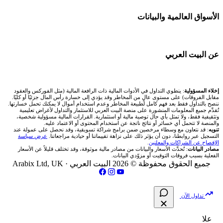
💱 محول العملات
شركة Okx
🇪🇬 البورصة المصرية
🧱 حائط المجتمع
الأسواق العالمية والبيانات
شركات تداول في عُمان
🧮 حاسبة حجم اللوت
اكس تي بي XTB
🇰🇼 بورصة الكويت
🏆 لوحة المحلّلين
شركات تداول في الأردن
📊 حاسبة قيمة النقطة
🌐 المؤشرات العالمية
عن البيت العربي
انتراكتيف بروكرز IBKR
🇶🇦 بورصة قطر
✍️ اكتب تحليلك
شركات تداول في العراق
💰 حاسبة ربح الفوركس
🥇 سعر الذهب اليوم
🇯🇴 بورصة عمّان
من نحن
إخلاء المسؤولية
: ينطوي التداول في الأدوات المالية ذات الرافعة المالية (مثل الفوركس والعقود
شركات تداول في فلسطين
📌 حاسبة النقاط المحورية
مقابل الفروقات) على مستوى عالٍ من المخاطر وقد يؤدي إلى خسارة رأس المال جزئيًا أو كليًا.
🥇 أسعار الذهب والمعادن
ننصح بالتداول فقط بعد فهم كامل لطبيعة المخاطر وعدم استخدام أموال لا يمكنك تحمل خسارتها.
🇧🇭 بورصة البحرين
تُقدَّم جميع المعلومات المنشورة على منصة البيت العربي للاستثمار والتداول لأغراض تعليمية
تواصل معنا
شركات تداول في مصر
وتثقيفية فقط، ولا تمثل بأي حال توصية مالية أو استثمارية. القرارات المالية مسؤولية شخصية،
📏 حاسبة حجم المركز
والمنصة لا تتحمل أي خسائر أو نتائج ناتجة عن استخدام المحتوى أو الاعتماد عليه.
💱 أسعار العملات والفوركس
تنويه
: قد نتعاون مع وسطاء مرخصين ضمن برامج شراكة تسويقية، وقد نحصل على عمولة عند
🇴🇲 بورصة مسقط
التسجيل عبر روابطنا، دون أن يؤثر ذلك على نزاهة تقييماتنا أو حيادية مراجعاتنا.
عرض سياسة
فريق المؤلفين
الإفصاح عن الشراكات والمعلنين
.
🔄 حاسبة تكلفة السواب
💵 سعر الريال السعودي في مصر
مصادر البيانات
: تُحدَّث الأسعار والبيانات من مصادر مالية موثوقة، وقد تختلف قليلاً عن الأسعار
🇵🇸 بورصة فلسطين
الفعلية بسبب فروقات التوقيت أو مزوّدي البيانات.
مقالات تعليمية
جميع الحقوق محفوظة © 2026 البيت العربي ·
Arabix Ltd, UK
📈 حاسبة عائد التداول
📅 المؤشرات الاقتصادية
فلتر الأسهم الشرعي
سياسة تقييم الشركات
📊 حاسبة الربح التراكمي
تداول الآن
📋 جميع الأسهم
شركات التداول النصابة
🧮 حاسبة متوسط سعر السهم
علا