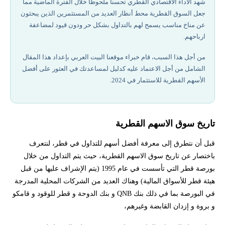
شهد الأداء الاقتصادي القطري تحسنا ملحوظا خلال الفترة الماضية مما
جعل السوق القطرية محط أنظار العديد من المستثمرين الذين يبحثون
أفضل أسهم للتداول في قطر (محليا ودوليا)
عن مناخ مناسب يسمح لهم بالتداول بشكل حر ودون قيود لمضاعفة
ارباحهم.
هل التداول مسموح في قطر
من أجل هذا السبب، قام خبراء موقعنا البيت العربي بإعداد هذا المقال
الشامل من أجل الاعتماد عليه كدليل لمساعدتك في العثور على أفضل
كيف اشتري اسهم في بورصة قطر
الأسهم القطرية للاستثمار في 2024.
دليل تعلم تداول الأسهم للمبتدئين
تاريخ سوق الاسهم القطرية
إخلاء المسؤولية وتنويه المخاطر
قبل أن نتطرق إلى معرفة أفضل أسهم للتداول في قطر، لنتعرف
هل تود المساعدة في بدء التداول من قطر ؟
باختصار عن تاريخ سوق الاسهم القطرية، حيث يتم التداول من خلال
بورصة قطر التي تأسست في عام 1995 (يتم الإشراف عليها من قبل
هيئة قطر للأسواق المالية) وهناك العديد من الشركات المحلية المدرجة
في البورصة بما في ذلك بنك QNB و بنك الدوحة و قطر للوقود و قامكو
و بروة و إزدان القابضة وغيرهم،