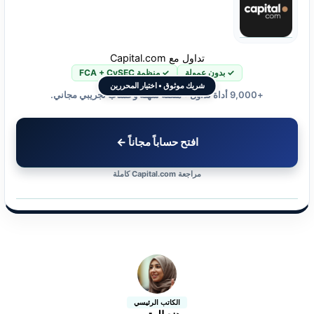
تداول مع Capital.com
✓ بدون عمولة
✓ منظمة FCA + CySEC
شريك موثوق • اختيار المحررين
+9,000 أداة تداول • منصة سهلة وحساب تجريبي مجاني.
افتح حساباً مجاناً ←
مراجعة Capital.com كاملة
الكاتب الرئيسي