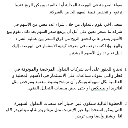
سواء المدرجة في البورصة المحلية أو العالمية، ويمكن الربح عندما
ترتفع أو تنخفض قيمة السهم الخاص بالشركة.
بمعنى آخر، تقوم بالتداول من خلال شراء عدد معين من الأسهم في
شركة ما بسعر معين على أمل أن يرتفع سعر السهم بعد ذلك، تقوم ببيع
الأسهم بسعر عالي لتحقق الربح من فرق السعر بين عملية الشراء
والبيع، وإذا كنت ترغب في معرفة كيفية الاستثمار في البورصة، إليك
دليل تعلم تداول الأسهم للمبتدئين:
تحتاج للعثور على أحد شركات التداول المرخصة والموثوقة في
قطر والتي سوف تساعدك على الاستثمار في الأسهم المحلية و
العالمية بكل سهولة ويمكن أن نرشح وسيط معتمد ومرخص مثل
افاتريد او
بينجكس
او حتى بعض منصات التحليل الفني.
الخطوة التالية ستكون عبر اختيار أحد منصات التداول الشهيرة
التي يمكن استخدامها عبر الإنترنت مثل ميتاتريدر 4 او ميتاتريدر 5 او
افا اوبشنز وأيضا ويب تريدر.