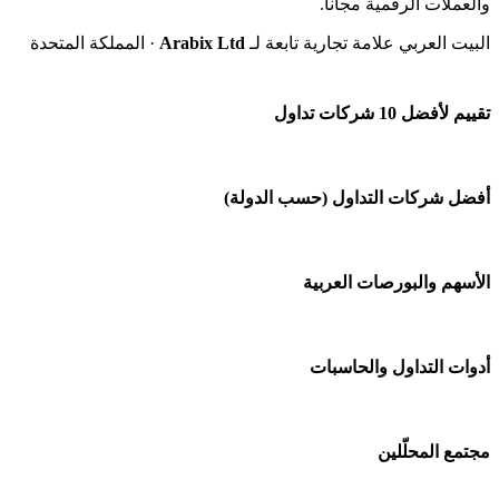
والعملات الرقمية مجاناً.
البيت العربي علامة تجارية تابعة لـ
Arabix Ltd
· المملكة المتحدة
تقييم لأفضل 10 شركات تداول
شركة Capital.com
أفضل شركات التداول (حسب الدولة)
افاتريد AvaTrade
شركات تداول في السعودية
الأسهم والبورصات العربية
اكسنس Exness
شركات تداول في الإمارات
منصة بينانس
🌍 كل البورصات العربية
أدوات التداول والحاسبات
شركات تداول في الكويت
Bybit باي بت
🇸🇦 السوق السعودية
شركات تداول في قطر
🕌 حاسبة الزكاة
مجتمع المحلّلين
شركة Xm
🇦🇪 أسواق الإمارات
شركات تداول في البحرين