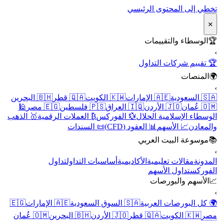
تخطي إلى المحتوى الرئيسي
✕
🏆
الوسطاء والتقييمات
›
🏆 تقييم شركات التداول
🌍
المنصات
›
🇸🇦 السعودية
🇦🇪 الإمارات
🇰🇼 الكويت
🇶🇦 قطر
🇧🇭 البحرين
🇴🇲 عُمان
🇯🇴 الأردن
🇮🇶 العراق
🇵🇸 فلسطين
🇪🇬 مصر
🕌
الوسطاء الإسلامية الحلال
💱 الفوركس
₿ العملات الرقمية
🥇 الذهب
والمعادن
📈 الأسهم
📊 العقود (CFD)
📜 السندات
📚
موسوعة البيت العربي
›
المدونة
مقالات تعليمية
الأكاديمية
أساسيات التداول
تداول
الفوركس
تداول الأسهم
📈
الأسهم والبورصات
›
🌍 كل البورصات العربية
🇸🇦 السوق السعودية
🇦🇪 الإمارات
🇪🇬
مصر
🇰🇼 الكويت
🇶🇦 قطر
🇯🇴 الأردن
🇧🇭 البحرين
🇴🇲 عُمان