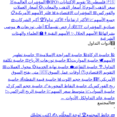
🇵🇸 فلسطين
🚀 تقويم الاكتتابات (IPO)
🌐 المؤشرات العالمية
🥇
سعر الذهب اليوم
🥇 أسعار الذهب والمعادن
💱 أسعار العملات
والفوركس
📅 المؤشرات الاقتصادية
📊 فلتر الأسهم الأمريكية
📋
جميع الأسهم
📈 الأكثر ارتفاعاً
⚡ الأكثر تداولاً
🏆 أكبر الشركات
🧺
صناديق المؤشرات ETF
💰 أرخص تقييماً
💵 أعلى توزيعات
🔥 موصى
بشرائها
🕌 الأسهم الحلال
✨ الأسهم النقية
👨‍🏫 العلماء والهيئات
الشرعية
🧮
أدوات التداول
›
🕌 حاسبة الزكاة
🕌 حاسبة المرابحة الإسلامية
🧼 حاسبة تطهير
الأسهم
🕊️ حاسبة المواريث
💵 حاسبة توزيعات الأرباح
⚖️ حاسبة تكلفة
التداول
🌴 حاسبة التقاعد
💼 حاسبة نهاية الخدمة
💱 محول العملات
📅
التقويم الاقتصادي
🕐 أوقات عمل السوق
🇺🇸 متى يفتح السوق
الأمريكي؟
🧮 حاسبة حجم اللوت
📊 حاسبة قيمة النقطة
💰 حاسبة
ربح الفوركس
📐 حاسبة النقاط المحورية
📏 حاسبة حجم المركز
🌙
حاسبة السواب
📈 متوسط سعر السهم
💹 حاسبة الربح التراكمي
📉
حاسبة عائد التداول
كل الأدوات ←
🧱
المجتمع
›
🧱 حائط المجتمع
🏆 لوحة المحلّلين
✍️ اكتب تحليلك