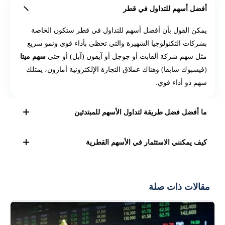
أفضل أسهم للتداول في قطر
يمكن القول بأن أفضل أسهم للتداول في قطر ستكون الخاصة
بشركات التكنولوجيا الشهيرة والتي تحظى بأداء قوى ونمو سريع
مثل سهم شركة ألفابت أو جوجل أو آيفون (آبل) أو حتى
سهم ميتا
(فيسبوك سابقا) وهناك عملاق التجارة الإلكترونية أمازون، يمتلك
سهم ذو أداء قوي.
ما أفضل فضل طريقة لتداول الأسهم للمبتدئين
قبل التداول بأموال حقيقي، استخدم حساب تجريبي لدى شركة
كيف يمكنني الاستثمار في الأسهم القطرية
السمسرة وهو حساب يحاكي الحساب الحقيقي، من خلاله
تستطيع فتح صفقة وتجربة أنواع تداول واستراتيجيات مختلفة
يمكنك الاستثمار في الأسهم القطرية من خلال فتح
حساب تداول لدى
وسيط مالي مرخص في قطر
. يمكنك
وبعدها قم بالمضاربة عبر مبالغ صغيرة وزيادتها بشكل تدريجي
أيضًا الاستثمار في الأسهم القطرية من خلال صناديق
مقالات ذات صلة
حتى تكتسب الخبرة اللازمة في السوق والأهم، لا تحاول على
الاستثمار المتداولة (ETFs) التي تتبع أداء بورصة قطر.
الإطلاق الإستثمار في شيء لا يمكنك تحمل خسارته.