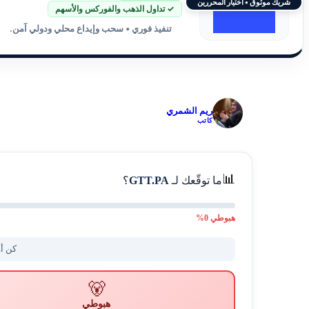
شريك موثوق • اختيار المحررين
✓ تداول الذهب والفوركس والأسهم
تنفيذ فوري • سحب وإيداع محلي ودولي آمن.
✓
ريم الشمري
كاتب
📊
ما توقّعك لـ
GTT.PA
؟
هبوطي
0
%
كن أو
🐻
هبوطي