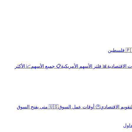
 فلسطين
 الاقتصادية
📊 فلتر الأسهم الأمريكية
📋 جميع الأسهم
📈 الأكثر
لتقويم الاقتصادي
🕐 أوقات عمل السوق
🇺🇸 متى يفتح السوق
داول