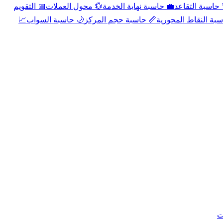
📅 التقويم
💱 محول العملات
💼 حاسبة نهاية الخدمة
🌴 حاسبة التقا
📈
🌙 حاسبة السواب
📏 حاسبة حجم المركز
📐 حاسبة النقاط الم
