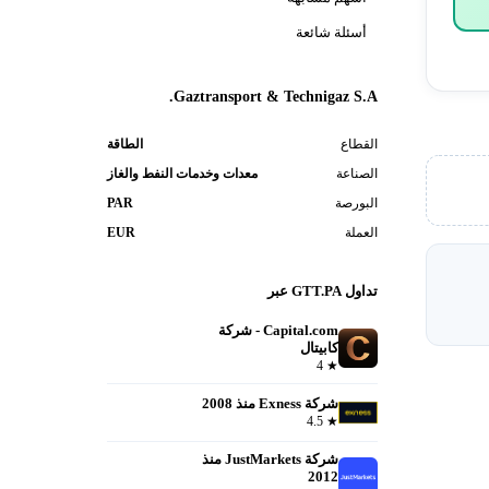
أسئلة شائعة
Gaztransport & Technigaz S.A.
القطاع
الطاقة
الصناعة
معدات وخدمات النفط والغاز
البورصة
PAR
العملة
EUR
تداول GTT.PA عبر
Capital.com - شركة
كابيتال
فتح حساب
4
★
شركة Exness منذ 2008
فتح حساب
4.5
★
شركة JustMarkets منذ
2012
فتح حساب