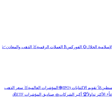
إسلامية الحلال
💱 الفوركس
₿ العملات الرقمية
🥇 الذهب والمعادن
📈
🚀 تقويم الاكتتابات (IPO)
🌐 المؤشرات العالمية
🥇 سعر الذهب
اً
⚡ الأكثر تداولاً
🏆 أكبر الشركات
🧺 صناديق المؤشرات ETF
💰