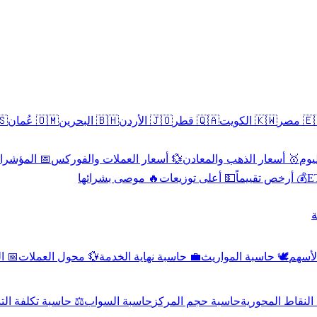
سطين
🇴🇲 عُمان
🇧🇭 البحرين
🇯🇴 الأردن
🇶🇦 قطر
🇰🇼 الكويت
🇪🇬 
 الاقتصادية
💱 أسعار العملات والفوركس
🥇 أسعار الذهب والمعادن
🥇 
🔥 موصى بشرائها
💵 أعلى توزيعات
💰 أرخص تقييماً

صادي
💱 محول العملات
💼 حاسبة نهاية الخدمة
🕊️ حاسبة المواريث
🧼 حا
اسبة تكلفة التداول
حاسبة السواب
حاسبة حجم المركز
حاسبة النقاط ال