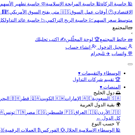
🕌 حاسبة الزكاة
🕌 حاسبة المرابحة الإسلامية
🧼 حاسبة تطهير الأسهم
الاقتصادي
🕐 أوقات عمل السوق
🇺🇸 متى يفتح السوق الأمريكي؟
🧮 
متوسط سعر السهم
💹 حاسبة الربح التراكمي
📉 حاسبة عائد التداول
كل 
🧱
المجتمع
›
🧱 حائط المجتمع
🏆 لوحة المحلّلين
✍️ اكتب تحليلك
تسجيل الدخول
إنشاء حساب
💬 واتساب
✈️ تليجرام
الوسطاء والتقييمات
▾
🏆 تقييم شركات التداول
المنصات
▾
🌅 دول الخليج
🇸🇦 السعودية
🇦🇪 الإمارات
🇰🇼 الكويت
🇶🇦 قطر
🇧🇭 البحرين
🌍 بقية الدول العربية
🇯🇴 الأردن
🇮🇶 العراق
🇵🇸 فلسطين
🇪🇬 مصر
🇹🇳 تونس
🇲🇦 
كل الدول ←
🏅 حسب النوع
🕌 الوسطاء الإسلامية الحلال
💱 الفوركس
₿ العملات الرقمية
🥇 