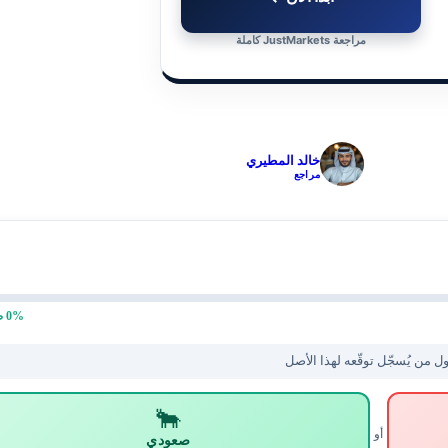
مراجعة JustMarkets كاملة
✓
خالد المطيري
مراجع
% صعودي
0
ل من يُسجّل توقّعه لهذا الأصل
🐂
أو
صعودي