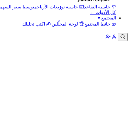
🌴 حاسبة التقاعد
💵 حاسبة توزيعات الأرباح
متوسط سعر السهم
كل الأدوات ←
المجتمع
▾
🧱 حائط المجتمع
🏆 لوحة المحلّلين
✍️ اكتب تحليلك