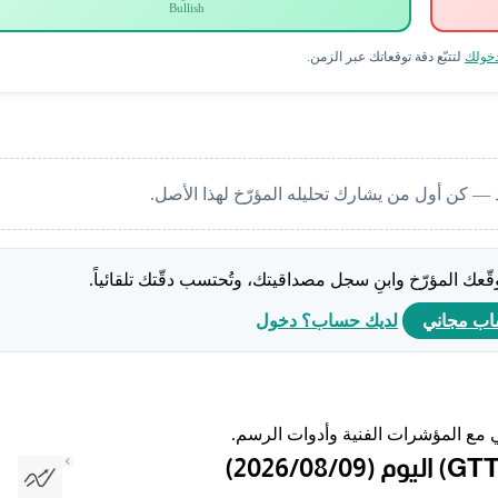
Bullish
خولك
لتتبّع دقة توقعاتك عبر الزمن.
 — كن أول من يشارك تحليله المؤرّخ لهذا الأصل.
عك المؤرّخ وابنِ سجل مصداقيتك، وتُحتسب دقّتك تلقائياً.
اب مجاني
لديك حساب؟ دخول