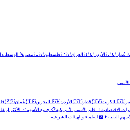
سلامية الحلال
🇪🇬 مصر
🇵🇸 فلسطين
🇮🇶 العراق
🇯🇴 الأردن
🇴
تداول 
🇵🇸 فلسطين
🇴🇲 عُمان
🇧🇭 البحرين
🇯🇴 الأردن
🇶🇦 قطر
🇰🇼 الكويت
 الأكثر ارتفاعاً
📋 جميع الأسهم
📊 فلتر الأسهم الأمريكية
📅 المؤشرات ا
👨‍🏫 العلماء والهيئات الشرعية
✨ الأسهم ال