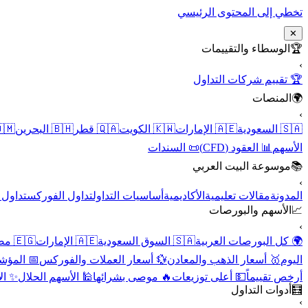
تخطي إلى المحتوى الرئيسي
✕
الوسطاء والتقييمات
🏆
›
🏆 تقييم شركات التداول
المنصات
🌍
›
 عُمان
🇧🇭 البحرين
🇶🇦 قطر
🇰🇼 الكويت
🇦🇪 الإمارات
🇸🇦 السعودية
📜 السندات
📊 العقود (CFD)
الأسهم
موسوعة البيت العربي
📚
›
الأسهم
تداول الفوركس
أساسيات التداول
الأكاديمية
مقالات تعليمية
المدونة
الأسهم والبورصات
📈
›
🇪🇬 مصر
🇦🇪 الإمارات
🇸🇦 السوق السعودية
🌍 كل البورصات العربية
لاقتصادية
💱 أسعار العملات والفوركس
🥇 أسعار الذهب والمعادن
اليوم
نقية
🕌 الأسهم الحلال
🔥 موصى بشرائها
💵 أعلى توزيعات
أرخص تقييماً
أدوات التداول
🧮
›