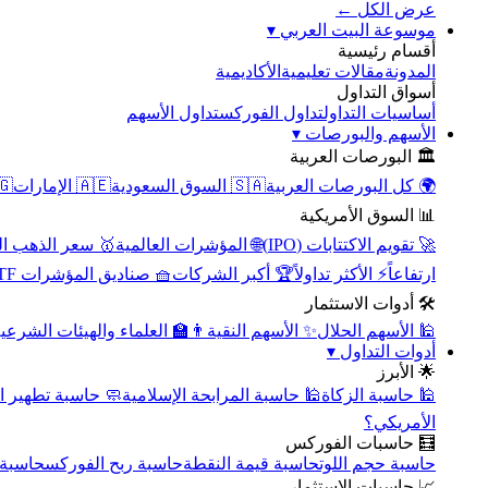
عرض الكل ←
▾
موسوعة البيت العربي
أقسام رئيسية
الأكاديمية
مقالات تعليمية
المدونة
أسواق التداول
تداول الأسهم
تداول الفوركس
أساسيات التداول
▾
الأسهم والبورصات
🏛️ البورصات العربية
مصر
🇦🇪 الإمارات
🇸🇦 السوق السعودية
🌍 كل البورصات العربية
📊 السوق الأمريكية
سعر الذهب اليوم
🌐 المؤشرات العالمية
🚀 تقويم الاكتتابات (IPO)
🧺 صناديق المؤشرات ETF
🏆 أكبر الشركات
⚡ الأكثر تداولاً
ارتفاعاً
🛠️ أدوات الاستثمار
‍🏫 العلماء والهيئات الشرعية
✨ الأسهم النقية
🕌 الأسهم الحلال
▾
أدوات التداول
🌟 الأبرز
سبة تطهير الأسهم
🕌 حاسبة المرابحة الإسلامية
🕌 حاسبة الزكاة
الأمريكي؟
🧮 حاسبات الفوركس
محورية
حاسبة ربح الفوركس
حاسبة قيمة النقطة
حاسبة حجم اللوت
📈 حاسبات الاستثمار