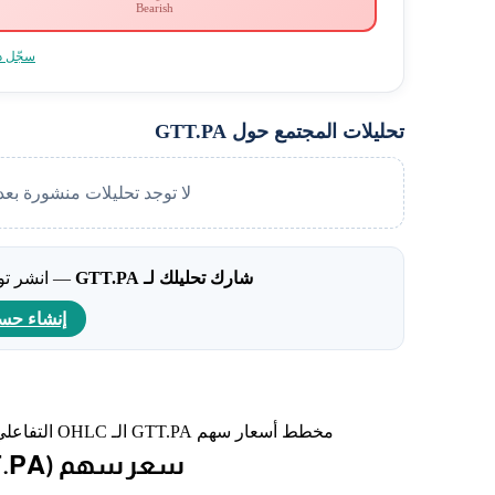
Bearish
سجّل د
تحليلات المجتمع حول GTT.PA
لا توجد تحليلات منشورة بعد
شارك تحليلك لـ GTT.PA
— انشر توقّ
إنشاء حس
مخطط أسعار سهم GTT.PA الـ OHLC التفاعلي مع المؤشرات الفنية وأدوات الرسم.
(2026/08/09) اليوم (GTT.PA) سعر سهم