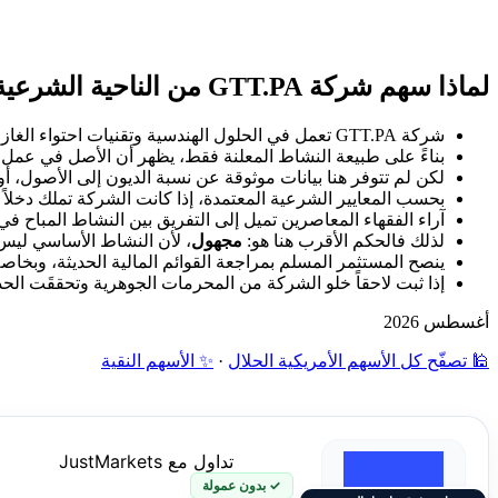
لماذا سهم شركة GTT.PA من الناحية الشرعية غير محدد؟
شركة GTT.PA تعمل في الحلول الهندسية وتقنيات احتواء الغاز الطبيعي المسال، وهذا الوصف لا يضعها ضمن الأنشطة المحرمة بذاتها مثل الخمر أو الخنزير أو القمار أو الأسلحة أو الربا المباشر.
بناءً على طبيعة النشاط المعلنة فقط، يظهر أن الأصل في عمل
لكن لم تتوفر هنا بيانات موثوقة عن نسبة الديون إلى الأصول، أو 
بحسب المعايير الشرعية المعتمدة، إذا كانت الشركة تملك دخلاً فر
آراء الفقهاء المعاصرين تميل إلى التفريق بين النشاط المباح في
لذلك فالحكم الأقرب هنا هو:
مجهول
، لأن النشاط الأساسي ليس م
ينصح المستثمر المسلم بمراجعة القوائم المالية الحديثة، وبخاصة 
إذا ثبت لاحقاً خلو الشركة من المحرمات الجوهرية وتحققَت الحدو
أغسطس 2026
🕌 تصفّح كل الأسهم الأمريكية الحلال
·
✨ الأسهم النقية
تداول مع JustMarkets
✓ بدون عمولة