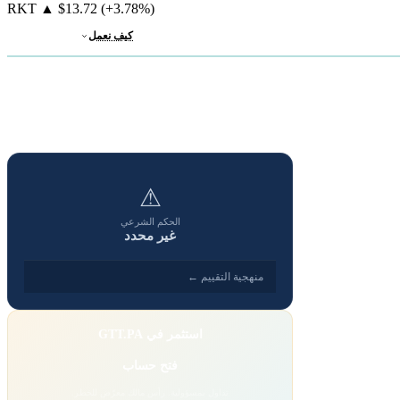
RKT
▲
$13.72
(+3.78%)
كيف نعمل
⚠
الحكم الشرعي
غير محدد
منهجية التقييم ←
استثمر في GTT.PA
فتح حساب
تداول بمسؤولية. رأس مالك معرّض للخطر.