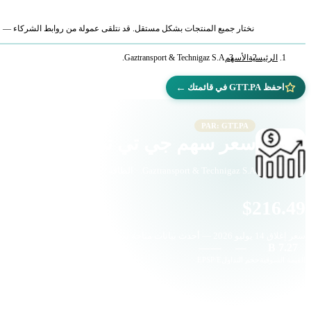
نختار جميع المنتجات بشكل مستقل. قد نتلقى عمولة من روابط الشركاء — لا ي
الرئيسية
الأسهم
Gaztransport & Technigaz S.A.
←
احفظ GTT.PA في قائمتك
PAR: GTT.PA
سعر سهم جي تي تي (GTT.PA)
Gaztransport & Technigaz S.A. · الطاقة · PAR
$216.49
سعر إغلاق
14 يوليو 2026
— أحدث بيانات متاحة لدينا
—
—
—
7.27 B
القيمة السوقية
حجم التداول
P/E
EPS