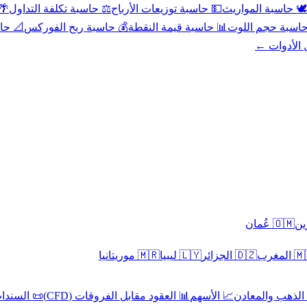
عد
⚖️ حاسبة تكلفة التداول
💵 حاسبة توزيعات الأرباح
🕊️ حاسبة المواريث
حورية
💰 حاسبة ربح الفوركس
📊 حاسبة قيمة النقطة
🧮 حاسبة حجم ال
كل الأدوا
🇴🇲 عُمان
🇲🇷 موريتانيا
🇱🇾 ليبيا
🇩🇿 الجزائر
🇲🇦 ا
 السندات
📊 العقود مقابل الفروقات (CFD)
📈 الأسهم
🥇 الذهب والمع