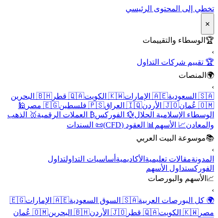
تخطي إلى المحتوى الرئيسي
✕
🏆
الوسطاء والتقييمات
›
🏆 تقييم شركات التداول
🌍
المنصات
›
🇸🇦 السعودية
🇦🇪 الإمارات
🇰🇼 الكويت
🇶🇦 قطر
🇧🇭 البحرين
🇴🇲 عُمان
🇯🇴 الأردن
🇮🇶 العراق
🇵🇸 فلسطين
🇪🇬 مصر
🕌
الوسطاء الإسلامية الحلال
💱 الفوركس
₿ العملات الرقمية
🥇 الذهب
والمعادن
📈 الأسهم
📊 العقود (CFD)
📜 السندات
📚
موسوعة البيت العربي
›
المدونة
مقالات تعليمية
الأكاديمية
أساسيات التداول
تداول
الفوركس
تداول الأسهم
📈
الأسهم والبورصات
›
🌍 كل البورصات العربية
🇸🇦 السوق السعودية
🇦🇪 الإمارات
🇪🇬
مصر
🇰🇼 الكويت
🇶🇦 قطر
🇯🇴 الأردن
🇧🇭 البحرين
🇴🇲 عُمان