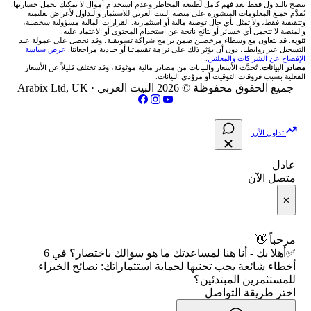
🥇 أسعار الذهب والمعادن
ننصح بالتداول فقط بعد فهم كامل لطبيعة المخاطر وعدم استخدام أموال لا يمكنك تحمل خسارتها.
🇧🇭 بورصة البحرين
تُقدَّم جميع المعلومات المنشورة على منصة البيت العربي للاستثمار والتداول لأغراض تعليمية
تواصل معنا
شركات تداول في مصر
وتثقيفية فقط، ولا تمثل بأي حال توصية مالية أو استثمارية. القرارات المالية مسؤولية شخصية،
📏 حاسبة حجم المركز
والمنصة لا تتحمل أي خسائر أو نتائج ناتجة عن استخدام المحتوى أو الاعتماد عليه.
💱 أسعار العملات والفوركس
تنويه
: قد نتعاون مع وسطاء مرخصين ضمن برامج شراكة تسويقية، وقد نحصل على عمولة عند
🇴🇲 بورصة مسقط
التسجيل عبر روابطنا، دون أن يؤثر ذلك على نزاهة تقييماتنا أو حيادية مراجعاتنا.
عرض سياسة
فريق المؤلفين
الإفصاح عن الشراكات والمعلنين
.
🔄 حاسبة تكلفة السواب
💵 سعر الريال السعودي في مصر
مصادر البيانات
: تُحدَّث الأسعار والبيانات من مصادر مالية موثوقة، وقد تختلف قليلاً عن الأسعار
🇵🇸 بورصة فلسطين
الفعلية بسبب فروقات التوقيت أو مزوّدي البيانات.
مقالات تعليمية
جميع الحقوق محفوظة © 2026 البيت العربي ·
Arabix Ltd, UK
📈 حاسبة عائد التداول
📅 المؤشرات الاقتصادية
فلتر الأسهم الشرعي
سياسة تقييم الشركات
📊 حاسبة الربح التراكمي
تداول الآن
📋 جميع الأسهم
شركات التداول النصابة
🧮 حاسبة متوسط سعر السهم
عادل
🕌 الأسهم الحلال
متصل الآن
الإبلاغ عن شركة نصابة
📅 التقويم الاقتصادي
✕
👨‍🏫 العلماء والهيئات الشرعية
شروط الاستخدام
🕐 أوقات عمل السوق
مرحباً 👋
✅أهلا بك - أنا هنا لمساعدتك ما هو سؤالك باختصار؟ في 6
سياسة الخصوصية
🇺🇸 متى يفتح السوق الأمريكي؟
أخطاء شائعة يجب تجنبها لحماية استثماراتك: نصائح الخبراء
للمستثمرين المبتدئين؟
اختر طريقة التواصل
🛠️ كل الأدوات