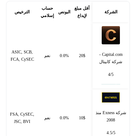
أقل مبلغ
حساب
الشركة
البونص
الترخيص
لإيداع
إسلامي
ASIC, SCB,
Capital.com -
20$
0.0%
نعم
FCA, CySEC
شركة كابيتال
4/5
فتح حساب
شركة Exness منذ
FSA, CySEC,
10$
0.0%
نعم
2008
JSC, BVI
4.5/5