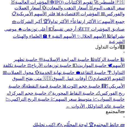
🇵🇸 فلسطين
🚀 تقويم الاكتتابات (IPO)
🌐 المؤشرات العالمية
🥇
سعر الذهب اليوم
🥇 أسعار الذهب والمعادن
💱 أسعار العملات
والفوركس
📅 المؤشرات الاقتصادية
📊 فلتر الأسهم الأمريكية
📋
جميع الأسهم
📈 الأكثر ارتفاعاً
⚡ الأكثر تداولاً
🏆 أكبر الشركات
🧺
صناديق المؤشرات ETF
💰 أرخص تقييماً
💵 أعلى توزيعات
🔥 موصى
بشرائها
🕌 الأسهم الحلال
✨ الأسهم النقية
👨‍🏫 العلماء والهيئات
الشرعية
🧮
أدوات التداول
›
🕌 حاسبة الزكاة
🕌 حاسبة المرابحة الإسلامية
🧼 حاسبة تطهير
الأسهم
🕊️ حاسبة المواريث
💵 حاسبة توزيعات الأرباح
⚖️ حاسبة تكلفة
التداول
🌴 حاسبة التقاعد
💼 حاسبة نهاية الخدمة
💱 محول العملات
📅
التقويم الاقتصادي
🕐 أوقات عمل السوق
🇺🇸 متى يفتح السوق
الأمريكي؟
🧮 حاسبة حجم اللوت
📊 حاسبة قيمة النقطة
💰 حاسبة
ربح الفوركس
📐 حاسبة النقاط المحورية
📏 حاسبة حجم المركز
🌙
حاسبة السواب
📈 متوسط سعر السهم
💹 حاسبة الربح التراكمي
📉
حاسبة عائد التداول
كل الأدوات ←
🧱
المجتمع
›
🧱 حائط المجتمع
🏆 لوحة المحلّلين
✍️ اكتب تحليلك