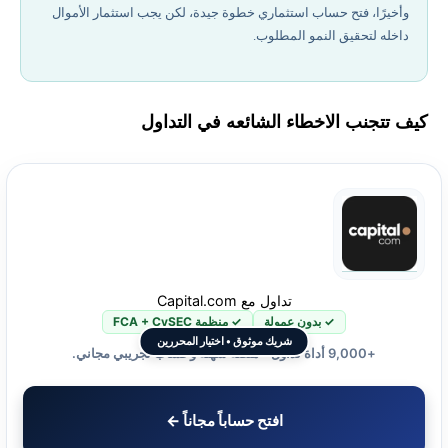
وأخيرًا، فتح حساب استثماري خطوة جيدة، لكن يجب استثمار الأموال
داخله لتحقيق النمو المطلوب.
كيف تتجنب الاخطاء الشائعه في التداول
تداول مع Capital.com
✓ بدون عمولة
✓ منظمة FCA + CySEC
شريك موثوق • اختيار المحررين
+9,000 أداة تداول • منصة سهلة وحساب تجريبي مجاني.
افتح حساباً مجاناً ←