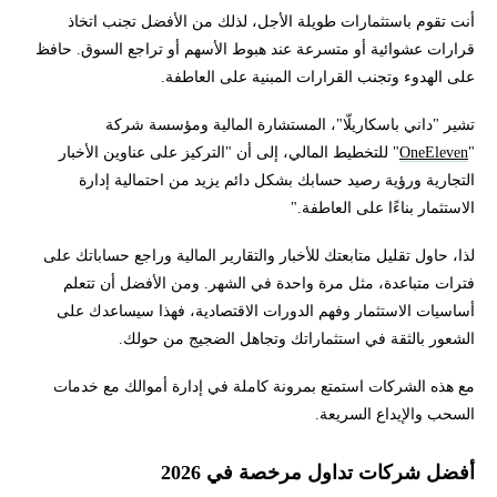
أنت تقوم باستثمارات طويلة الأجل، لذلك من الأفضل تجنب اتخاذ
قرارات عشوائية أو متسرعة عند هبوط الأسهم أو تراجع السوق. حافظ
على الهدوء وتجنب القرارات المبنية على العاطفة.
تشير "داني باسكاريلّا"، المستشارة المالية ومؤسسة شركة
"
OneEleven
" للتخطيط المالي، إلى أن "التركيز على عناوين الأخبار
التجارية ورؤية رصيد حسابك بشكل دائم يزيد من احتمالية إدارة
الاستثمار بناءًا على العاطفة."
لذا، حاول تقليل متابعتك للأخبار والتقارير المالية وراجع حساباتك على
فترات متباعدة، مثل مرة واحدة في الشهر. ومن الأفضل أن تتعلم
أساسيات الاستثمار وفهم الدورات الاقتصادية، فهذا سيساعدك على
الشعور بالثقة في استثماراتك وتجاهل الضجيج من حولك.
مع هذه الشركات استمتع بمرونة كاملة في إدارة أموالك مع خدمات
السحب والإيداع السريعة.
أفضل شركات تداول مرخصة في 2026