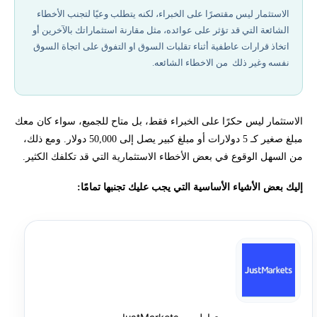
الخطأ الثاني: اتخاذ قرارات عاطفية
الاستثمار ليس مقتصرًا على الخبراء، لكنه يتطلب وعيًا لتجنب الأخطاء
الشائعة التي قد تؤثر على عوائده، مثل مقارنة استثماراتك بالآخرين أو
أفضل شركات تداول مرخصة في 2026
اتخاذ قرارات عاطفية أثناء تقلبات السوق او التفوق على اتجاة السوق
نفسه وغير ذلك من الاخطاء الشائعه.
الخطأ الثالث: محاولة توقيت السوق
الخطأ الرابع: إهمال التزاماتك الأخرى
الاستثمار ليس حكرًا على الخبراء فقط، بل متاح للجميع، سواء كان معك
مبلغ صغير كـ 5 دولارات أو مبلغ كبير يصل إلى 50,000 دولار. ومع ذلك،
الخطأ الخامس: سحب الأموال بدلًا من تحويلها عند تغيير الوظيفة
من السهل الوقوع في بعض الأخطاء الاستثمارية التي قد تكلفك الكثير.
إليك بعض الأشياء الأساسية التي يجب عليك تجنبها تمامًا:
الخطأ السادس: عدم استثمار الأموال داخل الحساب الاستثماري
كيف تتجنب الاخطاء الشائعه في التداول