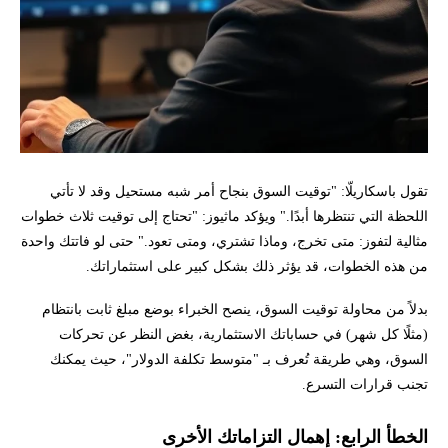
تقول باسكاريلّا: "توقيت السوق بنجاح أمر شبه مستحيل وقد لا تأتي
اللحظة التي تنتظرها أبدًا." ويؤكد ماثيوز: "تحتاج إلى توقيت ثلاث خطوات
مثالية لتفوز: متى تخرج، وماذا تشتري، ومتى تعود." حتى لو فاتتك واحدة
من هذه الخطوات، قد يؤثر ذلك بشكل كبير على استثماراتك.
بدلاً من محاولة توقيت السوق، ينصح الخبراء بوضع مبلغ ثابت بانتظام
(مثلًا كل شهر) في حساباتك الاستثمارية، بغض النظر عن تحركات
السوق، وهي طريقة تُعرف بـ "متوسط تكلفة الدولار"، حيث يمكنك
تجنب قرارات التسرع.
الخطأ الرابع: إهمال التزاماتك الأخرى