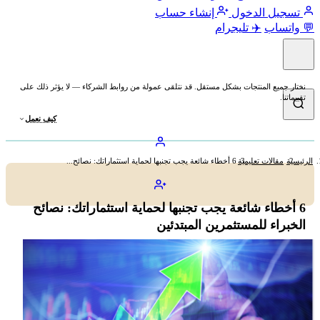
تسجيل الدخول
إنشاء حساب
💬 واتساب
✈️ تليجرام
نختار جميع المنتجات بشكل مستقل. قد نتلقى عمولة من روابط الشركاء — لا يؤثر ذلك على
تقييماتنا.
كيف نعمل
الرئيسية
مقالات تعليمية
6 أخطاء شائعة يجب تجنبها لحماية استثماراتك: نصائح...
6 أخطاء شائعة يجب تجنبها لحماية استثماراتك: نصائح
الخبراء للمستثمرين المبتدئين