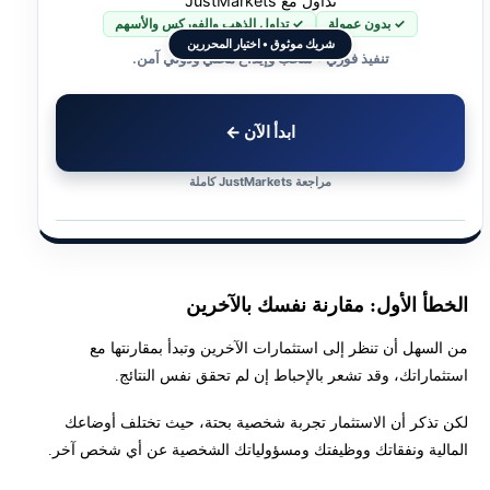
تداول مع JustMarkets
✓ بدون عمولة
✓ تداول الذهب والفوركس والأسهم
شريك موثوق • اختيار المحررين
تنفيذ فوري • سحب وإيداع محلي ودولي آمن.
ابدأ الآن ←
مراجعة JustMarkets كاملة
الخطأ الأول: مقارنة نفسك بالآخرين
من السهل أن تنظر إلى استثمارات الآخرين وتبدأ بمقارنتها مع
استثماراتك، وقد تشعر بالإحباط إن لم تحقق نفس النتائج.
لكن تذكر أن الاستثمار تجربة شخصية بحتة، حيث تختلف أوضاعك
المالية ونفقاتك ووظيفتك ومسؤولياتك الشخصية عن أي شخص آخر.