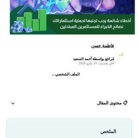
فاطمة حسن
ف
مُراجَع بواسطة أحمد السعيد
✓
آخر تحديث: 10 مايو 2026
الملف الشخصي
←
📋 محتوى المقال
الخطأ الأول: مقارنة نفسك بالآخرين
الملخص