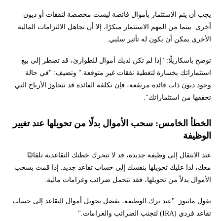
يجب أن يتم الاستثمار بأموال فائضة ليست مخصصة لنفقات أو ديون
أخرى. بينما من المهم الاستثمار مبكرًا، إلا أن تجاهل الالتزامات المالية
الأخرى يمكن أن يكون له تأثير سلبي.
توضح باسكاريلّا: "إذا لم تكن لديك أموال للطوارئ، قد تضطر إلى بيع
استثماراتك بخسارة لتغطية نفقات غير متوقعة." وتضيف: "في حالة
وجود ديون ذات فائدة مرتفعة، فإن تكلفة الفائدة قد تتجاوز الأرباح التي
تحققها من استثماراتك".
الخطأ الخامس: سحب الأموال بدلًا من تحويلها عند تغيير
الوظيفة
عند الانتقال إلى وظيفة جديدة، قد لا تتحرك خطتك التقاعدية تلقائيًا
معك، لذا عليك تحويلها بنفسك إلى حساب تقاعد جديد. إذا قمت بسحب
الأموال بدلاً من تحويلها، فقد تتحمل ضرائب وغرامات مالية.
يقول ماثيوز: "عند ترك الوظيفة، يفضل تحويل أموال التقاعد إلى حساب
تقاعد فردي (IRA) لتجنب الضرائب والغرامات."