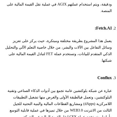
ودقيقة، ويتم استخدام عملتهم AGIX في عملية نقل القيمة المالية على
المنصة.
Fetch.AI:
يعمل هذا المشروع بطريقة مختلفة ومبتكرة، حيث يركز على تعزيز
وسائل التفاعل بين الآلات والبشر، من خلال خاصية التعلم الآلي والتحليل
الذكي المتقدم للبيانات، وتستخدم عملة FET لتبادل القيمة المالية على
شبكتها.
Conflux
عبارة عن شبكة بلوكتشين عامة تجمع بين أدوات الذكاء الصناعي وتقنية
البلوكتشين، وتعمل فيالطبقة الأولى والغرض منها تشغيل التطبيقات
اللامركزية (dApps) ومشاريع القطاعات المالية والبنية التحتية للجيل
الثالث من الانترنت WEB3.0 من خلال تميزها في عملية قابلية التوسع
وأمانها، وتستخدم عملة CFX لنقل القيمة المالية عبر الشبكة.