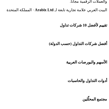
والعملات الرقمية مجاناً.
البيت العربي علامة تجارية تابعة لـ
Arabix Ltd
· المملكة المتحدة
تقييم لأفضل 10 شركات تداول
شركة Capital.com
أفضل شركات التداول (حسب الدولة)
افاتريد AvaTrade
شركات تداول في السعودية
الأسهم والبورصات العربية
اكسنس Exness
شركات تداول في الإمارات
منصة بينانس
🌍 كل البورصات العربية
أدوات التداول والحاسبات
شركات تداول في الكويت
Bybit باي بت
🇸🇦 السوق السعودية
شركات تداول في قطر
🕌 حاسبة الزكاة
مجتمع المحلّلين
شركة Xm
🇦🇪 أسواق الإمارات
شركات تداول في البحرين