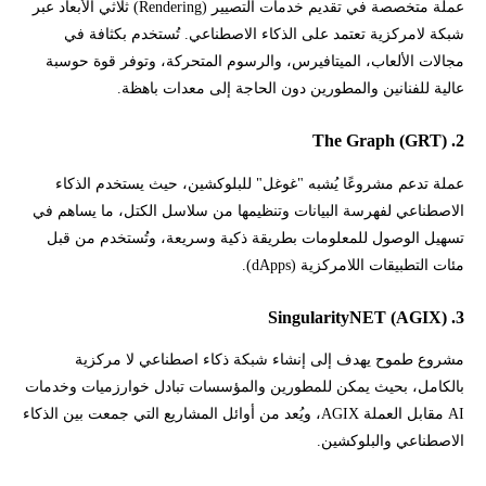
عملة متخصصة في تقديم خدمات التصيير (Rendering) ثلاثي الأبعاد عبر
شبكة لامركزية تعتمد على الذكاء الاصطناعي. تُستخدم بكثافة في
مجالات الألعاب، الميتافيرس، والرسوم المتحركة، وتوفر قوة حوسبة
عالية للفنانين والمطورين دون الحاجة إلى معدات باهظة.
2. The Graph (GRT)
عملة تدعم مشروعًا يُشبه "غوغل" للبلوكشين، حيث يستخدم الذكاء
الاصطناعي لفهرسة البيانات وتنظيمها من سلاسل الكتل، ما يساهم في
تسهيل الوصول للمعلومات بطريقة ذكية وسريعة، وتُستخدم من قبل
مئات التطبيقات اللامركزية (dApps).
3. SingularityNET (AGIX)
مشروع طموح يهدف إلى إنشاء شبكة ذكاء اصطناعي لا مركزية
بالكامل، بحيث يمكن للمطورين والمؤسسات تبادل خوارزميات وخدمات
AI مقابل العملة AGIX، ويُعد من أوائل المشاريع التي جمعت بين الذكاء
الاصطناعي والبلوكشين.