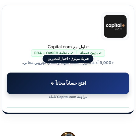
تداول مع Capital.com
✓ بدون عمولة
✓ منظمة FCA + CySEC
شريك موثوق • اختيار المحررين
+9,000 أداة تداول • منصة سهلة وحساب تجريبي مجاني.
افتح حساباً مجاناً ←
مراجعة Capital.com كاملة