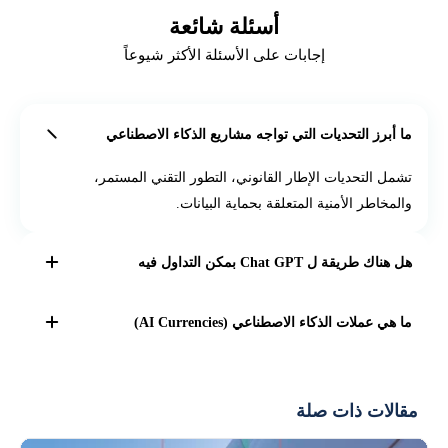
أسئلة شائعة
إجابات على الأسئلة الأكثر شيوعاً
ما أبرز التحديات التي تواجه مشاريع الذكاء الاصطناعي
تشمل التحديات الإطار القانوني، التطور التقني المستمر،
والمخاطر الأمنية المتعلقة بحماية البيانات.
هل هناك طريقة ل Chat GPT بمكن التداول فيه
لا يوجد طريقة مباشرة للاستثمار في لـ Chat GPT، لأن الشركة
ما هي عملات الذكاء الاصطناعي (AI Currencies)
المطورة له وهي OpenAI ليست شركة مساهمة عامة.
هي عملات رقمية تستخدم الذكاء الاصطناعي لتحليل البيانات
وتحسين الأداء التقني، خاصة في القطاع المالي.
مقالات ذات صلة