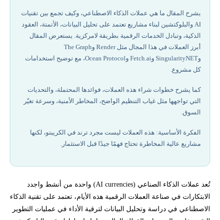
ما هي أفضل 10 عملات ذكاء اصطناعي في عام 2026؟
يشرح المقال ما هي عملات الذكاء الاصطناعي، وكيف تجمع بين تقنيات
AI والبلوكتشين لبناء مشاريع تعتمد على تحليل البيانات، الأتمتة، العقود
كيفية شراء عملات الذكاء الاصطناعي خطوة بخطوة
الذكية، وتبادل الخدمات الرقمية بطريقة لامركزية. يستعرض المقال
أبرز العملات في هذا المجال مثل Render وThe Graph
ماهي تكنولوجيا Blockchain؟
وSingularityNET وFetch.ai وOcean Protocol، مع توضيح استخدامات
كل مشروع.
فوائد عملات الذكاء الصناعي:
كما يشرح خطوات شراء هذه العملات، فوائدها المحتملة، والتحديات
التي تواجهها مثل غياب التنظيم الواضح، المخاطر الأمنية، وسرعة تغيّر
أفضل شركات تداول مرخصة في 2026
السوق.
الفكرة الأساسية: هذه العملات ليست مجرد ترند في الكريبتو، لكنها
ما هي أبرز التحديات التي تواجهها مشاريع الذكاء الاصطناعي؟
مشاريع عالية المخاطرة تحتاج فهمًا جيدًا قبل الاستثمار.
كيف يمكن للمستثمرين والمستخدمين الاستفادة من عملات الذكاء
الاصطناعي؟
تُعد عملات الذكاء الصناعي (AI currencies) واحدة من أنشط واجدد
ما هي أبرز مشاريع عملات الذكاء الاصطناعي؟
الابتكارات في صناعة العملات الرقمية هذه الأيام، تعتمد على تقنية الذكاء
الاصطناعي في دراسة وتحليل البيانات لترقية الأداء في عمليات التطوير
ما هي الشركات والمؤسسات التي تعمل على تطوير الذكاء الاصطناعي؟