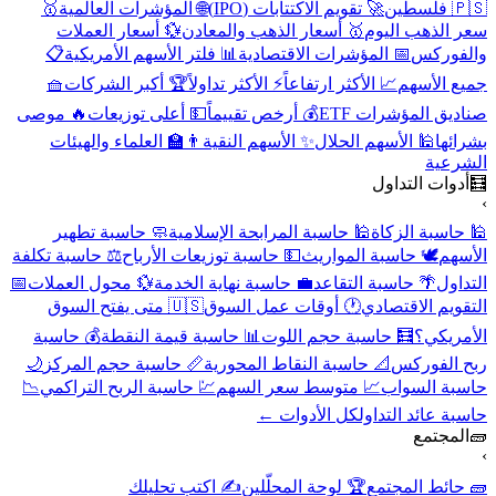
🇵🇸 فلسطين
🚀 تقويم الاكتتابات (IPO)
🌐 المؤشرات العالمية
🥇
سعر الذهب اليوم
🥇 أسعار الذهب والمعادن
💱 أسعار العملات
والفوركس
📅 المؤشرات الاقتصادية
📊 فلتر الأسهم الأمريكية
📋
جميع الأسهم
📈 الأكثر ارتفاعاً
⚡ الأكثر تداولاً
🏆 أكبر الشركات
🧺
صناديق المؤشرات ETF
💰 أرخص تقييماً
💵 أعلى توزيعات
🔥 موصى
بشرائها
🕌 الأسهم الحلال
✨ الأسهم النقية
👨‍🏫 العلماء والهيئات
الشرعية
🧮
أدوات التداول
›
🕌 حاسبة الزكاة
🕌 حاسبة المرابحة الإسلامية
🧼 حاسبة تطهير
الأسهم
🕊️ حاسبة المواريث
💵 حاسبة توزيعات الأرباح
⚖️ حاسبة تكلفة
التداول
🌴 حاسبة التقاعد
💼 حاسبة نهاية الخدمة
💱 محول العملات
📅
التقويم الاقتصادي
🕐 أوقات عمل السوق
🇺🇸 متى يفتح السوق
الأمريكي؟
🧮 حاسبة حجم اللوت
📊 حاسبة قيمة النقطة
💰 حاسبة
ربح الفوركس
📐 حاسبة النقاط المحورية
📏 حاسبة حجم المركز
🌙
حاسبة السواب
📈 متوسط سعر السهم
💹 حاسبة الربح التراكمي
📉
حاسبة عائد التداول
كل الأدوات ←
🧱
المجتمع
›
🧱 حائط المجتمع
🏆 لوحة المحلّلين
✍️ اكتب تحليلك