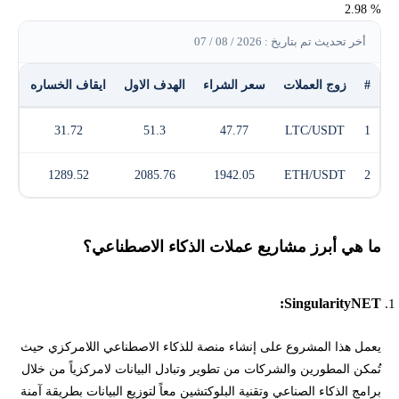
% 2.98
أخر تحديث تم بتاريخ : 2026 / 08 / 07
#
زوج العملات
سعر الشراء
الهدف الاول
ايقاف الخساره
الر
31.72
51.3
47.77
LTC/USDT
1
1289.52
2085.76
1942.05
ETH/USDT
2
ما هي أبرز مشاريع عملات الذكاء الاصطناعي؟
SingularityNET:
يعمل هذا المشروع على إنشاء منصة للذكاء الاصطناعي اللامركزي حيث
تُمكن المطورين والشركات من تطوير وتبادل البيانات لامركزياً من خلال
برامج الذكاء الصناعي وتقنية البلوكتشين معاً لتوزيع البيانات بطريقة آمنة