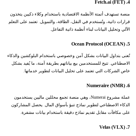
4. Fetch.ai (FET)
منصة تستهدف أتمتة الأنظمة الاقتصادية باستخدام وكلاء ذكيين يتخذون
قرارات ذاتية، وتُستخدم في النقل، الطاقة، والتمويل. تعتمد على التعلم
الآلي وتحليل البيانات لبناء أنظمة ذاتية التفاعل.
5. Ocean Protocol (OCEAN)
تُعنى بتداول البيانات بشكل آمن وخصوصي باستخدام البلوكشين والذكاء
الاصطناعي. تتيح للمستخدمين بيع بياناتهم بطريقة آمنة، ما يُفيد بشكل
خاص الشركات التي تعتمد على تحليل البيانات لتطوير خدماتها.
6. Numeraire (NMR)
عملة مشروع Numerai، وهي منصة تجمع محللين ماليين يستخدمون
الذكاء الاصطناعي لتطوير نماذج تنبؤ بأسواق المال. يحصل المشاركون
على مكافآت مقابل تقديم نماذج دقيقة باستخدام بيانات مشفرة.
7. Velas (VLX)