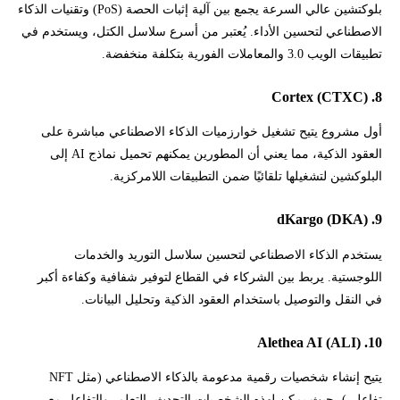
بلوكتشين عالي السرعة يجمع بين آلية إثبات الحصة (PoS) وتقنيات الذكاء
الاصطناعي لتحسين الأداء. يُعتبر من أسرع سلاسل الكتل، ويستخدم في
تطبيقات الويب 3.0 والمعاملات الفورية بتكلفة منخفضة.
8. Cortex (CTXC)
أول مشروع يتيح تشغيل خوارزميات الذكاء الاصطناعي مباشرة على
العقود الذكية، مما يعني أن المطورين يمكنهم تحميل نماذج AI إلى
البلوكشين لتشغيلها تلقائيًا ضمن التطبيقات اللامركزية.
9. dKargo (DKA)
يستخدم الذكاء الاصطناعي لتحسين سلاسل التوريد والخدمات
اللوجستية. يربط بين الشركاء في القطاع لتوفير شفافية وكفاءة أكبر
في النقل والتوصيل باستخدام العقود الذكية وتحليل البيانات.
10. Alethea AI (ALI)
يتيح إنشاء شخصيات رقمية مدعومة بالذكاء الاصطناعي (مثل NFT
تفاعلي)، حيث يمكن لهذه الشخصيات التحدث، التعلم، والتفاعل مع