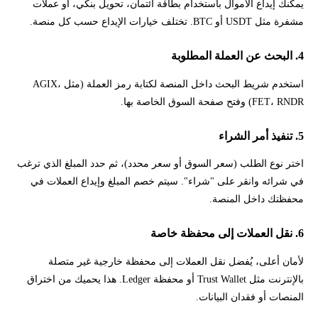
يمكنك إيداع الأموال باستخدام بطاقة ائتمان، تحويل بنكي، أو عملات
مشفرة مثل USDT أو BTC. تختلف خيارات الإيداع حسب كل منصة.
4. البحث عن العملة المطلوبة
استخدم شريط البحث داخل المنصة لكتابة رمز العملة (مثل AGIX،
FET، RNDR) وفتح صفحة السوق الخاصة بها.
5. تنفيذ أمر الشراء
اختر نوع الطلب (سعر السوق أو سعر محدد)، ثم حدد المبلغ الذي ترغب
في شرائه وانقر على "شراء". سيتم خصم المبلغ وإيداع العملات في
محفظتك داخل المنصة.
6. نقل العملات إلى محفظة خاصة
لأمان أعلى، يُفضل نقل العملات إلى محفظة خارجية غير متصلة
بالإنترنت مثل Trust Wallet أو محفظة Ledger. هذا يحميك من اختراق
المنصات أو فقدان البيانات.