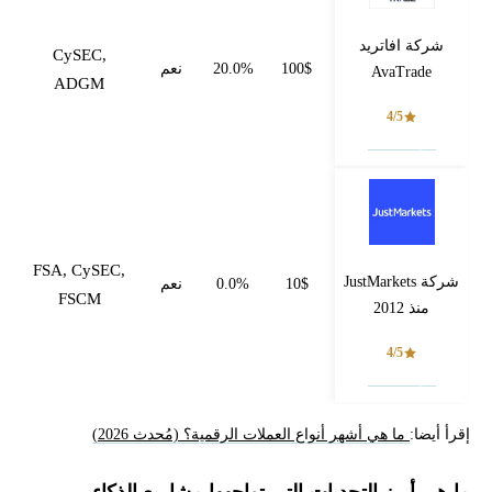
شركة افاتريد
CySEC,
100$
20.0%
نعم
AvaTrade
ADGM
4/5
فتح حساب
FSA, CySEC,
شركة JustMarkets
10$
0.0%
نعم
FSCM
منذ 2012
4/5
فتح حساب
إقرأ أيضا:
ما هي أشهر أنواع العملات الرقمية؟ (مُحدث 2026)
ما هي أبرز التحديات التي تواجهها مشاريع الذكاء