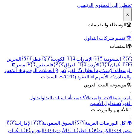
تخطي إلى المحتوى الرئيسي
✕
🏆
الوسطاء والتقييمات
›
🏆 تقييم شركات التداول
🌍
المنصات
›
🇸🇦 السعودية
🇦🇪 الإمارات
🇰🇼 الكويت
🇶🇦 قطر
🇧🇭 البحرين
🇴🇲 عُمان
🇯🇴 الأردن
🇮🇶 العراق
🇵🇸 فلسطين
🇪🇬 مصر
🕌
الوسطاء الإسلامية الحلال
💱 الفوركس
₿ العملات الرقمية
🥇 الذهب
والمعادن
📈 الأسهم
📊 العقود (CFD)
📜 السندات
📚
موسوعة البيت العربي
›
المدونة
مقالات تعليمية
الأكاديمية
أساسيات التداول
تداول
الفوركس
تداول الأسهم
📈
الأسهم والبورصات
›
🌍 كل البورصات العربية
🇸🇦 السوق السعودية
🇦🇪 الإمارات
🇪🇬
مصر
🇰🇼 الكويت
🇶🇦 قطر
🇯🇴 الأردن
🇧🇭 البحرين
🇴🇲 عُمان