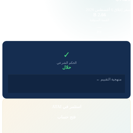
سعر إغلاق
6 أغسطس 2026
82.14 K
2.66 B
القيمة السوقية
حجم التداول
-0.69
—
EPS
P/E
✓
الحكم الشرعي
حلال
منهجية التقييم ←
استثمر في ATAI
فتح حساب