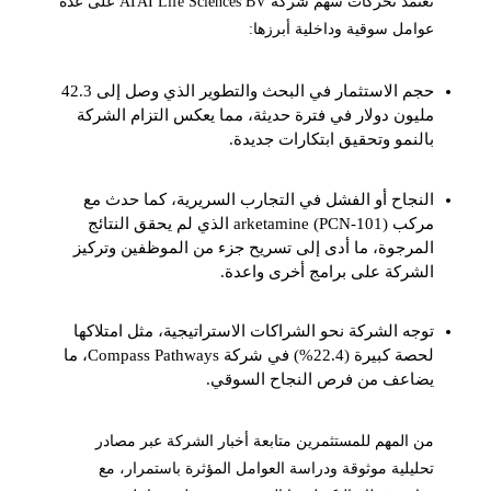
تعتمد تحركات سهم شركة ATAI Life Sciences BV على عدة
عوامل سوقية وداخلية أبرزها:
حجم الاستثمار في البحث والتطوير الذي وصل إلى 42.3
مليون دولار في فترة حديثة، مما يعكس التزام الشركة
بالنمو وتحقيق ابتكارات جديدة.
النجاح أو الفشل في التجارب السريرية، كما حدث مع
مركب arketamine (PCN-101) الذي لم يحقق النتائج
المرجوة، ما أدى إلى تسريح جزء من الموظفين وتركيز
الشركة على برامج أخرى واعدة.
توجه الشركة نحو الشراكات الاستراتيجية، مثل امتلاكها
لحصة كبيرة (22.4%) في شركة Compass Pathways، ما
يضاعف من فرص النجاح السوقي.
من المهم للمستثمرين متابعة أخبار الشركة عبر مصادر
تحليلية موثوقة ودراسة العوامل المؤثرة باستمرار، مع