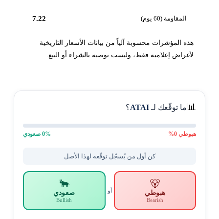
المقاومة (60 يوم)
7.22
هذه المؤشرات محسوبة آلياً من بيانات الأسعار التاريخية
لأغراض إعلامية فقط، وليست توصية بالشراء أو البيع.
📊
ما توقّعك لـ
ATAI
؟
هبوطي
0
%
% صعودي
0
كن أول من يُسجّل توقّعه لهذا الأصل
🐂
🐻
أو
هبوطي
صعودي
Bullish
Bearish