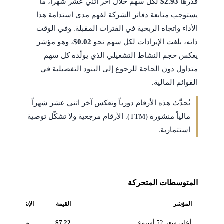
قدرها
$2.93
لكل سهم خلال آخر اثني عشر شهراً، ما
يستوجب متابعة دفاتر الشركة لفهم مدى استدامة هذا
الأداء واتجاه الربحية في الفترات المقبلة. وفي الوقت
ذاته، بلغت الإيرادات لكل سهم نحو
$0.02
، وهو مؤشر
يعكس حجم النشاط التشغيلي الذي يولّده كل سهم
متداول دون الحاجة للرجوع إلى البنود التفصيلية في
القوائم المالية.
تُحدَّث هذه الأرقام دورياً وتعكس آخر اثني عشر شهراً
مالياً منشورة (TTM). الأرقام مرجعية ولا تشكّل توصية
استثمارية.
المتوسطات المتحركة
المؤشر
القيمة
الإشارة
أعلى سعر 52 أسبوع
$7.22
مرجعي