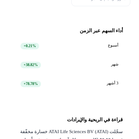
أداء السهم عبر الزمن
أسبوع
+0.21%
شهر
+38.82%
3 أشهر
+78.78%
قراءة في الربحية والإيرادات
سجّلت ATAI Life Sciences BV (ATAI) خسارة مخفّفة