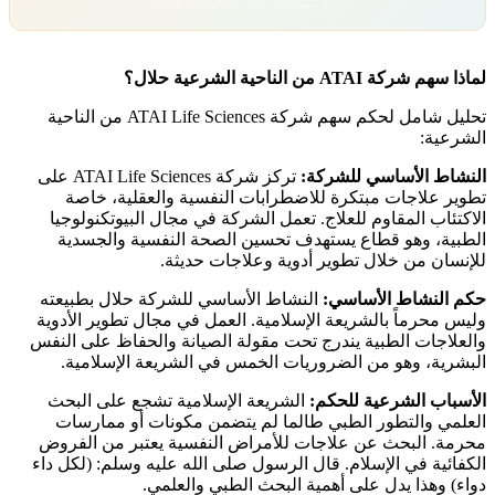
تداول بمسؤولية. رأس مالك معرّض للخطر.
لماذا سهم شركة ATAI من الناحية الشرعية حلال؟
تحليل شامل لحكم سهم شركة ATAI Life Sciences من الناحية
الشرعية:
النشاط الأساسي للشركة:
تركز شركة ATAI Life Sciences على
تطوير علاجات مبتكرة للاضطرابات النفسية والعقلية، خاصة
الاكتئاب المقاوم للعلاج. تعمل الشركة في مجال البيوتكنولوجيا
الطبية، وهو قطاع يستهدف تحسين الصحة النفسية والجسدية
للإنسان من خلال تطوير أدوية وعلاجات حديثة.
حكم النشاط الأساسي:
النشاط الأساسي للشركة حلال بطبيعته
وليس محرماً بالشريعة الإسلامية. العمل في مجال تطوير الأدوية
والعلاجات الطبية يندرج تحت مقولة الصيانة والحفاظ على النفس
البشرية، وهو من الضروريات الخمس في الشريعة الإسلامية.
الأسباب الشرعية للحكم:
الشريعة الإسلامية تشجع على البحث
العلمي والتطور الطبي طالما لم يتضمن مكونات أو ممارسات
محرمة. البحث عن علاجات للأمراض النفسية يعتبر من الفروض
الكفائية في الإسلام. قال الرسول صلى الله عليه وسلم: (لكل داء
دواء) وهذا يدل على أهمية البحث الطبي والعلمي.