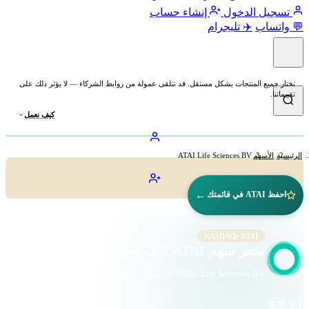
تسجيل الدخول
إنشاء حساب
💬 واتساب
✈️ تليجرام
نختار جميع المنتجات بشكل مستقل. قد نتلقى عمولة من روابط الشركاء — لا يؤثر ذلك على
تقييماتنا.
كيف نعمل
الرئيسية
الأسهم
ATAI Life Sciences BV
←
احفظ ATAI في قائمتك
NASDAQ: ATAI
سعر سهم ATAI لايف ساينسز (ATAI)
ATAI Life Sciences BV · الرعاية الصحية · ناسداك
$7.21