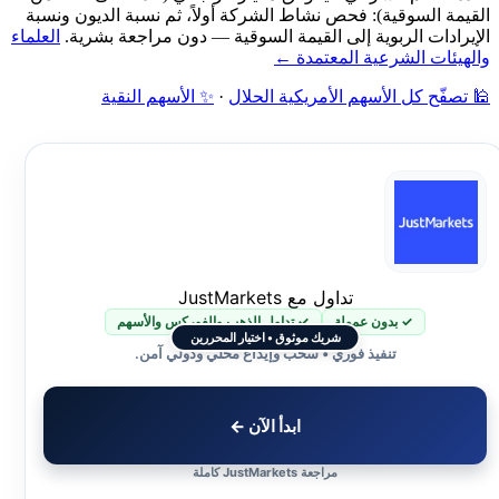
القيمة السوقية): فحص نشاط الشركة أولاً، ثم نسبة الديون ونسبة
الإيرادات الربوية إلى القيمة السوقية — دون مراجعة بشرية.
العلماء
والهيئات الشرعية المعتمدة ←
🕌 تصفّح كل الأسهم الأمريكية الحلال
·
✨ الأسهم النقية
تداول مع JustMarkets
✓ بدون عمولة
✓ تداول الذهب والفوركس والأسهم
شريك موثوق • اختيار المحررين
تنفيذ فوري • سحب وإيداع محلي ودولي آمن.
ابدأ الآن ←
مراجعة JustMarkets كاملة