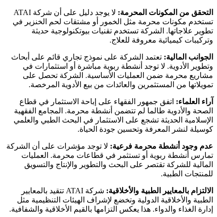
التحقق من المكونات المحرمة:
لا يوجد دليل على أن شركة ATAI
تستخدم مكونات محرمة مثل الخمور أو مشتقات لحم الخنزير في
تطوير علاجاتها. الشركة تستخدم تقنيات بيوتكنولوجية حديثة
وتركيبات كيميائية معروفة للعلاج.
الجوانب المالية:
تعتمد الشركة على نموذج تجاري قائم على أبحاث
وتطوير الأدوية. لا توجد أنشطة ربوية مباشرة أو استثمارات في
مشاريع محرمة ضمن العمليات الأساسية. الشركة تحصل على
تمويلاتها من المستثمرين والعائدات من بيع الأدوية المرخصة.
آراء العلماء:
اتفق جمهور الفقهاء على إباحة الاستثمار في قطاع
الصحة والأدوية طالما لم تتضمن أنشطة محرمة. المجامع الفقهية
الإسلامية الحديثة تشجع على الاستثمار في البحث الطبي والعلمي
كوسيلة لنشر المعرفة وتحسين جودة الحياة.
عدم وجود أنشطة محرمة فرعية:
لا توجد مؤشرات على أن الشركة
تمارس أنشطة ربوية أو تستثمر في قطاعات محرمة. العمليات
المالية للشركة تقتصر على البحث والتطوير والإنتاج والتسويق
للمنتجات الطبية.
الالتزام بالمعايير الطبية والأخلاقية:
شركة ATAI تتقيد بالمعايير
الطبية والأخلاقية الدولية وتخضع لإشراف الهيئات التنظيمية مثل
إدارة الغذاء والدواء. هذا يعكس التزامها بالقيم الأخلاقية والشفافية.