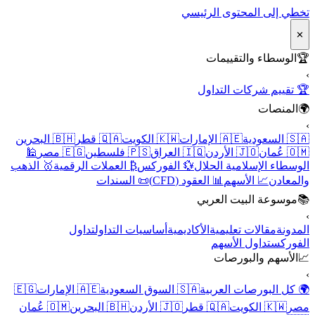
تخطي إلى المحتوى الرئيسي
✕
🏆
الوسطاء والتقييمات
›
🏆 تقييم شركات التداول
🌍
المنصات
›
🇸🇦 السعودية
🇦🇪 الإمارات
🇰🇼 الكويت
🇶🇦 قطر
🇧🇭 البحرين
🇴🇲 عُمان
🇯🇴 الأردن
🇮🇶 العراق
🇵🇸 فلسطين
🇪🇬 مصر
🕌
الوسطاء الإسلامية الحلال
💱 الفوركس
₿ العملات الرقمية
🥇 الذهب
والمعادن
📈 الأسهم
📊 العقود (CFD)
📜 السندات
📚
موسوعة البيت العربي
›
المدونة
مقالات تعليمية
الأكاديمية
أساسيات التداول
تداول
الفوركس
تداول الأسهم
📈
الأسهم والبورصات
›
🌍 كل البورصات العربية
🇸🇦 السوق السعودية
🇦🇪 الإمارات
🇪🇬
مصر
🇰🇼 الكويت
🇶🇦 قطر
🇯🇴 الأردن
🇧🇭 البحرين
🇴🇲 عُمان