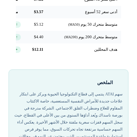
أدنى سعر 52 أسبوع
$3.57
مرجعي
متوسط متحرك 50 يوم
$5.12
↑ فوق
(MA50)
متوسط متحرك 200 يوم
$4.40
↑ فوق
(MA200)
هدف المحللين
$12.11
+68.1%
الملخص
سهم ATAI ينتمي إلى قطاع التكنولوجيا الحيوية ويركز على ابتكار
علاجات جديدة للأمراض النفسية المستعصية، خاصة الاكتئاب
المقاوم للعلاج وضطراب القلق الاجتماعي. الشركة مدرجة في
بورصة ناسداك ويُعد أداؤها السنوي من بين الأعلى في القطاع، حيث
سجل السهم قفزات سعرية ملفتة خلال الأشهر الأخيرة. يعكس أداء
السهم حساسية مرتفعة تجاه تحركات السوق، مما يوفر فرص
استثمارية واعدة للمستثمرين الذين يبحثون عن النمو في مجالات