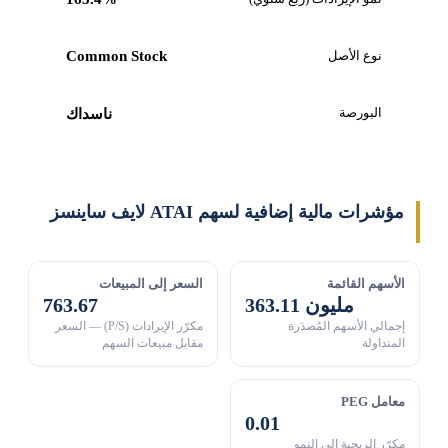
نوع الأصل
Common Stock
البورصة
ناسداك
مؤشرات مالية إضافية لسهم ATAI لايف ساينسز
الأسهم القائمة
السعر إلى المبيعات
363.11 مليون
763.67
إجمالي الأسهم المُصدَرة
مكرّر الإيرادات (P/S) — السعر
المتداولة
مقابل مبيعات السهم
معامل PEG
0.01
مكرّر الربحية إلى النمو