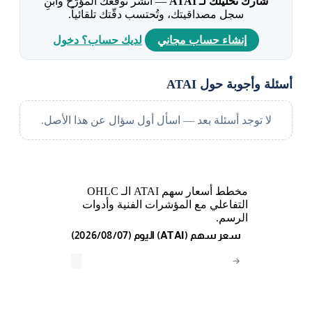
شارك تحليلك لـ ATAI
— انشر توقّعك المؤرّخ وابنِ
سجل مصداقيتك، وتُحتسب دقّتك تلقائياً.
إنشاء حساب مجاني
لديك حساب؟ دخول
أسئلة وأجوبة حول ATAI
لا توجد أسئلة بعد — اسأل أول سؤال عن هذا الأصل.
مخطط أسعار سهم ATAI الـ OHLC
التفاعلي مع المؤشرات الفنية وأدوات
الرسم.
(2026/08/07) اليوم (ATAI) سعر سهم
→