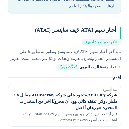
الرعاية الصحية والابتكار العلمي.
أخبار سهم ATAI لايف ساينسز (ATAI)
آخر تحديث منذ أسبوع
تابع آخر أخبار سهم ATAI لايف ساينسز وتطوراته وتأثيرها على
المستثمر، تُختار وتُصاغ بالعربية وتُحدَّث يوميًا عبر منصة البيت العربي.
✦
إعداد:
منصة البيت العربي
تُحدَّث يوميًا
أقدم
منذ أسبوع
شركة Eli Lilly تستحوذ على شركة AtaiBeckley مقابل 2.8
مليار دولار. تعتقد كاثي وود أن مخزونًا آخر من المخدرات
المخدرة هو رهان أفضل.
قام أحد صناديق كاثي وود ببيع بعض أسهم AtaiBeckley للتو. كما
اشترت بعض أسهم Compass Pathways.