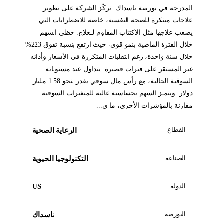
المدرجة في بورصة ناسداك. تركّز الشركة على تطوير
علاجات مبتكرة للصحة النفسية، خاصة للاضطرابات التي
يصعب علاجها مثل الاكتئاب المقاوم للعلاج. حظي السهم
خلال الفترة الماضية بنمو قوي، حيث ارتفع بنسبة تفوق 223%
خلال سنة واحدة، رغم التقلبات المتكررة في الأسعار وأدائه
غير المستقر على فترات قصيرة. يتداول عند مستوياته
السوقية الحالية، مع رأس مال سوقي يقدر بنحو 1.58 مليار
دولار. ويتميز السهم بحساسية عالية للمتغيرات السوقية
مقارنة بالمؤشرات الأخرى، ما ي...
القطاع
الرعاية الصحية
الصناعة
التكنولوجيا الحيوية
الدولة
US
البورصة
ناسداك