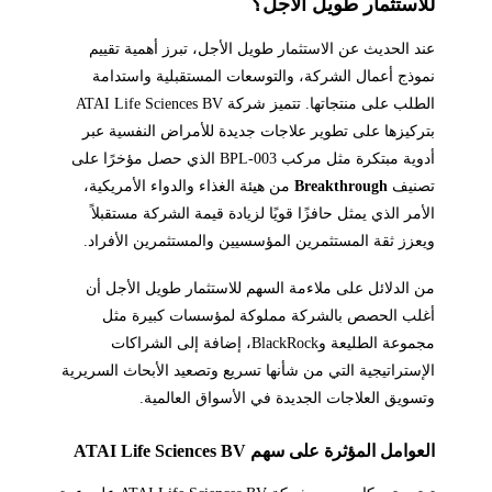
للاستثمار طويل الأجل؟
عند الحديث عن الاستثمار طويل الأجل، تبرز أهمية تقييم
نموذج أعمال الشركة، والتوسعات المستقبلية واستدامة
الطلب على منتجاتها. تتميز شركة ATAI Life Sciences BV
بتركيزها على تطوير علاجات جديدة للأمراض النفسية عبر
أدوية مبتكرة مثل مركب BPL-003 الذي حصل مؤخرًا على
تصنيف
Breakthrough
من هيئة الغذاء والدواء الأمريكية،
الأمر الذي يمثل حافزًا قويًا لزيادة قيمة الشركة مستقبلاً
ويعزز ثقة المستثمرين المؤسسيين والمستثمرين الأفراد.
من الدلائل على ملاءمة السهم للاستثمار طويل الأجل أن
أغلب الحصص بالشركة مملوكة لمؤسسات كبيرة مثل
مجموعة الطليعة وBlackRock، إضافة إلى الشراكات
الإستراتيجية التي من شأنها تسريع وتصعيد الأبحاث السريرية
وتسويق العلاجات الجديدة في الأسواق العالمية.
العوامل المؤثرة على سهم ATAI Life Sciences BV