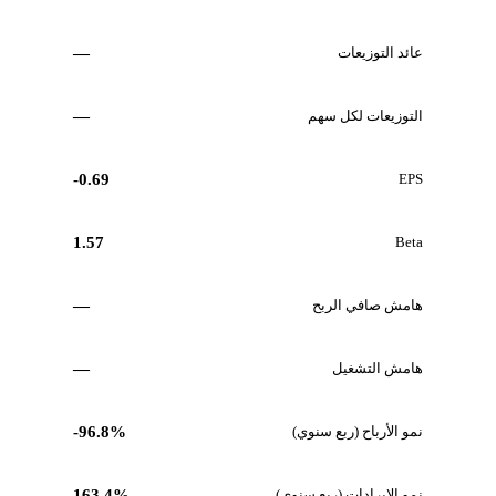
عائد التوزيعات
—
التوزيعات لكل سهم
—
-0.69
EPS
1.57
Beta
هامش صافي الربح
—
هامش التشغيل
—
نمو الأرباح (ربع سنوي)
-96.8%
نمو الإيرادات (ربع سنوي)
163.4%