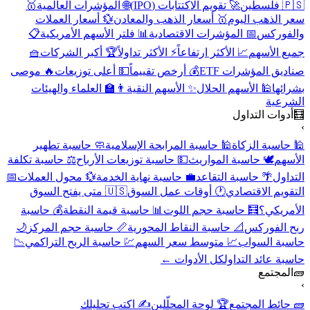
🇵🇸 فلسطين
🚀 تقويم الاكتتابات (IPO)
🌐 المؤشرات العالمية
🥇
سعر الذهب اليوم
🥇 أسعار الذهب والمعادن
💱 أسعار العملات
والفوركس
📅 المؤشرات الاقتصادية
📊 فلتر الأسهم الأمريكية
📋
جميع الأسهم
📈 الأكثر ارتفاعاً
⚡ الأكثر تداولاً
🏆 أكبر الشركات
🧺
صناديق المؤشرات ETF
💰 أرخص تقييماً
💵 أعلى توزيعات
🔥 موصى
بشرائها
🕌 الأسهم الحلال
✨ الأسهم النقية
👨‍🏫 العلماء والهيئات
الشرعية
🧮
أدوات التداول
›
🕌 حاسبة الزكاة
🕌 حاسبة المرابحة الإسلامية
🧼 حاسبة تطهير
الأسهم
🕊️ حاسبة المواريث
💵 حاسبة توزيعات الأرباح
⚖️ حاسبة تكلفة
التداول
🌴 حاسبة التقاعد
💼 حاسبة نهاية الخدمة
💱 محول العملات
📅
التقويم الاقتصادي
🕐 أوقات عمل السوق
🇺🇸 متى يفتح السوق
الأمريكي؟
🧮 حاسبة حجم اللوت
📊 حاسبة قيمة النقطة
💰 حاسبة
ربح الفوركس
📐 حاسبة النقاط المحورية
📏 حاسبة حجم المركز
🌙
حاسبة السواب
📈 متوسط سعر السهم
💹 حاسبة الربح التراكمي
📉
حاسبة عائد التداول
كل الأدوات ←
🧱
المجتمع
›
🧱 حائط المجتمع
🏆 لوحة المحلّلين
✍️ اكتب تحليلك