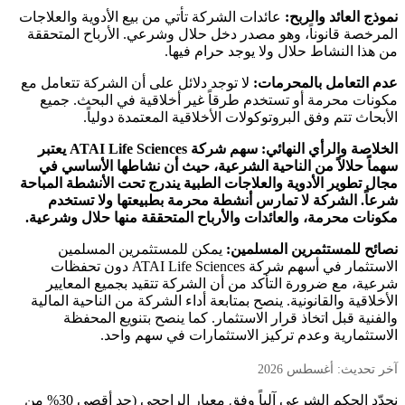
نموذج العائد والربح:
عائدات الشركة تأتي من بيع الأدوية والعلاجات
المرخصة قانوناً، وهو مصدر دخل حلال وشرعي. الأرباح المتحققة
من هذا النشاط حلال ولا يوجد حرام فيها.
عدم التعامل بالمحرمات:
لا توجد دلائل على أن الشركة تتعامل مع
مكونات محرمة أو تستخدم طرقاً غير أخلاقية في البحث. جميع
الأبحاث تتم وفق البروتوكولات الأخلاقية المعتمدة دولياً.
الخلاصة والرأي النهائي:
سهم شركة ATAI Life Sciences يعتبر
سهماً حلالاً من الناحية الشرعية، حيث أن نشاطها الأساسي في
مجال تطوير الأدوية والعلاجات الطبية يندرج تحت الأنشطة المباحة
شرعاً. الشركة لا تمارس أنشطة محرمة بطبيعتها ولا تستخدم
مكونات محرمة، والعائدات والأرباح المتحققة منها حلال وشرعية.
نصائح للمستثمرين المسلمين:
يمكن للمستثمرين المسلمين
الاستثمار في أسهم شركة ATAI Life Sciences دون تحفظات
شرعية، مع ضرورة التأكد من أن الشركة تتقيد بجميع المعايير
الأخلاقية والقانونية. ينصح بمتابعة أداء الشركة من الناحية المالية
والفنية قبل اتخاذ قرار الاستثمار. كما ينصح بتنويع المحفظة
الاستثمارية وعدم تركيز الاستثمارات في سهم واحد.
آخر تحديث: أغسطس 2026
نحدّد الحكم الشرعي آلياً وفق معيار الراجحي (حد أقصى 30% من