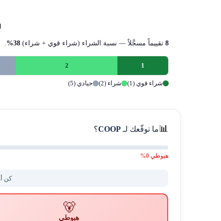
ا
8
تقييماً مسجَّلاً — نسبة الشراء (شراء قوي + شراء)
38%
.
2
1
شراء قوي (1)
شراء (2)
حيادي (5)
📊
ما توقّعك لـ
COOP
؟
هبوطي
0
%
كن أو
🐻
هبوطي