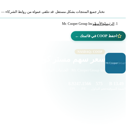
نختار جميع المنتجات بشكل مستقل. قد نتلقى عمولة من روابط الشركاء — لا ي
الرئيسية
الأسهم
Mr. Cooper Group Inc
←
احفظ COOP في قائمتك
NASDAQ: COOP
سعر سهم مستر كوبر جروب (COOP)
Mr. Cooper Group Inc · الخدمات المالية · ناسداك
8.92
47.1566
575
13.49 B
القيمة السوقية
حجم التداول
P/E
EPS