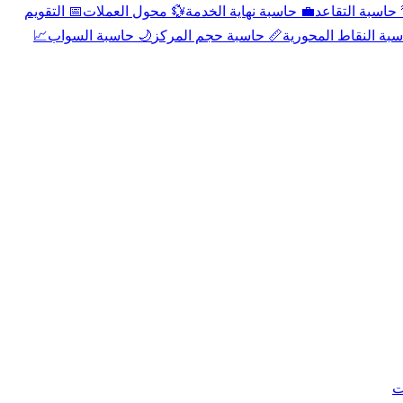
📅 التقويم
💱 محول العملات
💼 حاسبة نهاية الخدمة
🌴 حاسبة التقا
📈
🌙 حاسبة السواب
📏 حاسبة حجم المركز
📐 حاسبة النقاط الم
