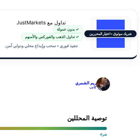
تداول مع JustMarkets
✓ بدون عمولة
شريك موثوق • اختيار المحررين
✓ تداول الذهب والفوركس والأسهم
تنفيذ فوري • سحب وإيداع محلي ودولي آمن.
✓
ريم الشمري
كاتب
توصية المحللين
شراء