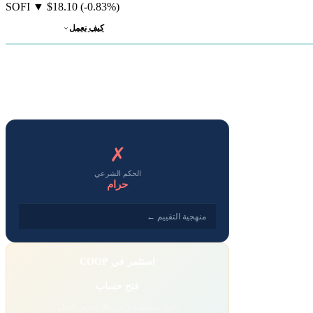
SOFI
▼
$18.10
(-0.83%)
كيف نعمل
✗
الحكم الشرعي
حرام
منهجية التقييم ←
استثمر في COOP
فتح حساب
تداول بمسؤولية. رأس مالك معرّض للخطر.