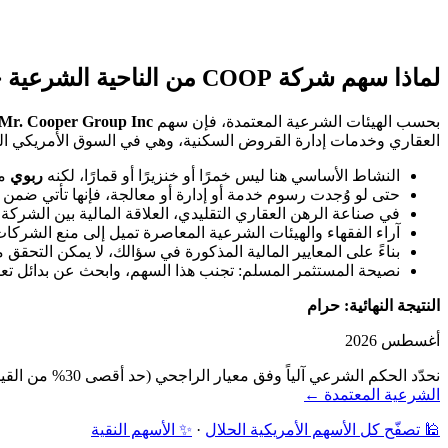
لماذا سهم شركة COOP من الناحية الشرعية حرام؟
بحسب الهيئات الشرعية المعتمدة، فإن سهم
Mr. Cooper Group Inc
العقاري وخدمات إدارة القروض السكنية، وهي في السوق الأمريكي التقلي
النشاط الأساسي هنا ليس خمرًا أو خنزيرًا أو قمارًا، لكنه
ربوي
من
حتى لو وُجدت رسوم خدمة أو إدارة أو معالجة، فإنها تأتي ضمن 
في صناعة الرهن العقاري التقليدي، العلاقة المالية بين الشركة 
آراء الفقهاء والهيئات الشرعية المعاصرة تميل إلى منع الشركات ا
بناءً على المعايير المالية المذكورة في سؤالك، لا يمكن التحقق
نصيحة المستثمر المسلم: تجنب هذا السهم، وابحث عن بدائل تعمل 
النتيجة النهائية: حرام
أغسطس 2026
نحدّد الحكم الشرعي آلياً وفق معيار الراجحي (حد أقصى 30% من القيمة السوقية): فحص نشاط الشركة أولاً، ثم نسبة الديون ونسبة الإيرادات الربوية إلى القيمة السوقية — دون مراجعة بشرية.
الشرعية المعتمدة ←
🕌 تصفّح كل الأسهم الأمريكية الحلال
·
✨ الأسهم النقية