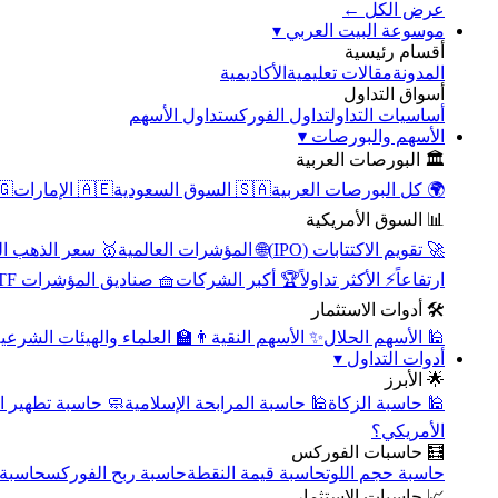
عرض الكل ←
▾
موسوعة البيت العربي
أقسام رئيسية
الأكاديمية
مقالات تعليمية
المدونة
أسواق التداول
تداول الأسهم
تداول الفوركس
أساسيات التداول
▾
الأسهم والبورصات
🏛️ البورصات العربية
مصر
🇦🇪 الإمارات
🇸🇦 السوق السعودية
🌍 كل البورصات العربية
📊 السوق الأمريكية
سعر الذهب اليوم
🌐 المؤشرات العالمية
🚀 تقويم الاكتتابات (IPO)
🧺 صناديق المؤشرات ETF
🏆 أكبر الشركات
⚡ الأكثر تداولاً
ارتفاعاً
🛠️ أدوات الاستثمار
‍🏫 العلماء والهيئات الشرعية
✨ الأسهم النقية
🕌 الأسهم الحلال
▾
أدوات التداول
🌟 الأبرز
سبة تطهير الأسهم
🕌 حاسبة المرابحة الإسلامية
🕌 حاسبة الزكاة
الأمريكي؟
🧮 حاسبات الفوركس
محورية
حاسبة ربح الفوركس
حاسبة قيمة النقطة
حاسبة حجم اللوت
📈 حاسبات الاستثمار