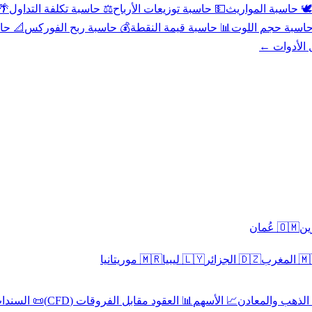
عد
⚖️ حاسبة تكلفة التداول
💵 حاسبة توزيعات الأرباح
🕊️ حاسبة المواريث
حورية
💰 حاسبة ربح الفوركس
📊 حاسبة قيمة النقطة
🧮 حاسبة حجم ال
كل الأدوا
🇴🇲 عُمان
🇲🇷 موريتانيا
🇱🇾 ليبيا
🇩🇿 الجزائر
🇲🇦 ا
 السندات
📊 العقود مقابل الفروقات (CFD)
📈 الأسهم
🥇 الذهب والمع