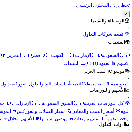
تخطي إلى المحتوى الرئيسي
✕
الوسطاء والتقييمات
🏆
›
🏆 تقييم شركات التداول
المنصات
🌍
›
 عُمان
🇧🇭 البحرين
🇶🇦 قطر
🇰🇼 الكويت
🇦🇪 الإمارات
🇸🇦 السعودية
📜 السندات
📊 العقود (CFD)
الأسهم
موسوعة البيت العربي
📚
›
الأسهم
تداول الفوركس
أساسيات التداول
الأكاديمية
مقالات تعليمية
المدونة
الأسهم والبورصات
📈
›
🇪🇬 مصر
🇦🇪 الإمارات
🇸🇦 السوق السعودية
🌍 كل البورصات العربية
لاقتصادية
💱 أسعار العملات والفوركس
🥇 أسعار الذهب والمعادن
اليوم
نقية
🕌 الأسهم الحلال
🔥 موصى بشرائها
💵 أعلى توزيعات
أرخص تقييماً
أدوات التداول
🧮
›