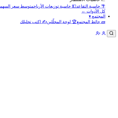
🌴 حاسبة التقاعد
💵 حاسبة توزيعات الأرباح
متوسط سعر السهم
كل الأدوات ←
المجتمع
▾
🧱 حائط المجتمع
🏆 لوحة المحلّلين
✍️ اكتب تحليلك