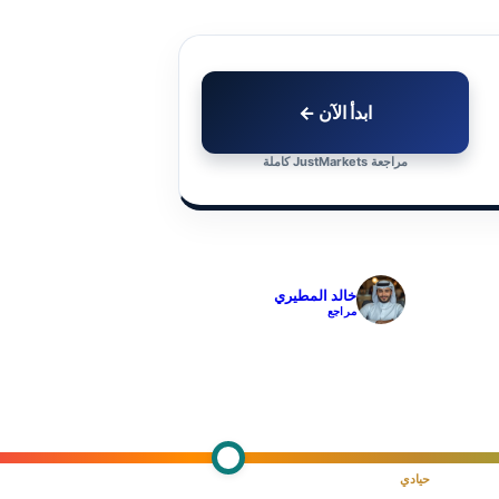
ابدأ الآن ←
مراجعة JustMarkets كاملة
✓
خالد المطيري
مراجع
حيادي