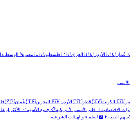
سلامية الحلال
🇪🇬 مصر
🇵🇸 فلسطين
🇮🇶 العراق
🇯🇴 الأردن
🇴
تداول 
🇵🇸 فلسطين
🇴🇲 عُمان
🇧🇭 البحرين
🇯🇴 الأردن
🇶🇦 قطر
🇰🇼 الكويت
 الأكثر ارتفاعاً
📋 جميع الأسهم
📊 فلتر الأسهم الأمريكية
📅 المؤشرات ا
👨‍🏫 العلماء والهيئات الشرعية
✨ الأسهم ال