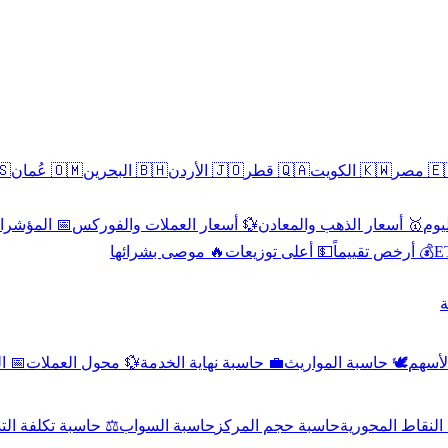
سطين
🇴🇲 عُمان
🇧🇭 البحرين
🇯🇴 الأردن
🇶🇦 قطر
🇰🇼 الكويت
🇪🇬 
 الاقتصادية
💱 أسعار العملات والفوركس
🥇 أسعار الذهب والمعادن
🥇 
🔥 موصى بشرائها
💵 أعلى توزيعات
💰 أرخص تقييماً

صادي
💱 محول العملات
💼 حاسبة نهاية الخدمة
🕊️ حاسبة المواريث
🧼 حا
اسبة تكلفة التداول
حاسبة السواب
حاسبة حجم المركز
حاسبة النقاط ال