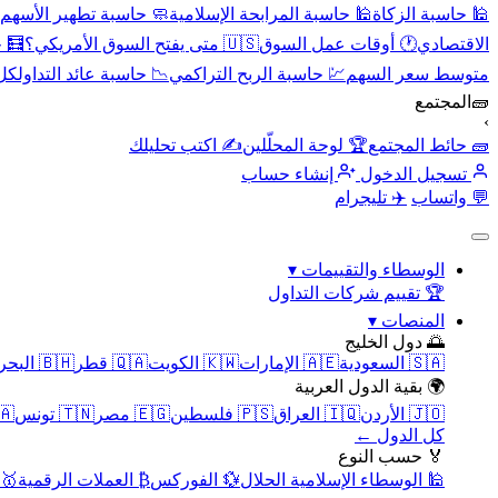
🕌 حاسبة الزكاة
🕌 حاسبة المرابحة الإسلامية
🧼 حاسبة تطهير الأسهم
الاقتصادي
🕐 أوقات عمل السوق
🇺🇸 متى يفتح السوق الأمريكي؟
🧮 
متوسط سعر السهم
💹 حاسبة الربح التراكمي
📉 حاسبة عائد التداول
كل 
🧱
المجتمع
›
🧱 حائط المجتمع
🏆 لوحة المحلّلين
✍️ اكتب تحليلك
تسجيل الدخول
إنشاء حساب
💬 واتساب
✈️ تليجرام
الوسطاء والتقييمات
▾
🏆 تقييم شركات التداول
المنصات
▾
🌅 دول الخليج
🇸🇦 السعودية
🇦🇪 الإمارات
🇰🇼 الكويت
🇶🇦 قطر
🇧🇭 البحرين
🌍 بقية الدول العربية
🇯🇴 الأردن
🇮🇶 العراق
🇵🇸 فلسطين
🇪🇬 مصر
🇹🇳 تونس
🇲🇦 
كل الدول ←
🏅 حسب النوع
🕌 الوسطاء الإسلامية الحلال
💱 الفوركس
₿ العملات الرقمية
🥇 