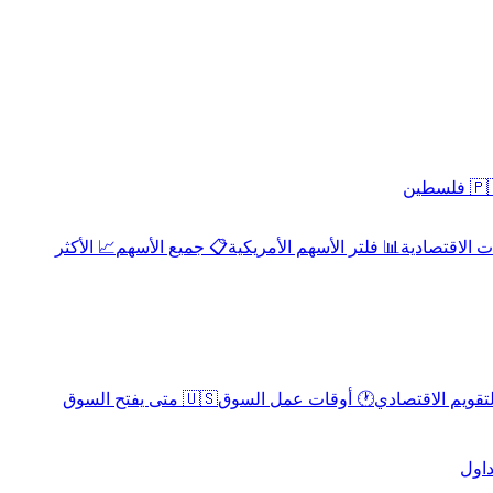
 فلسطين
 الاقتصادية
📊 فلتر الأسهم الأمريكية
📋 جميع الأسهم
📈 الأكثر
لتقويم الاقتصادي
🕐 أوقات عمل السوق
🇺🇸 متى يفتح السوق
داول