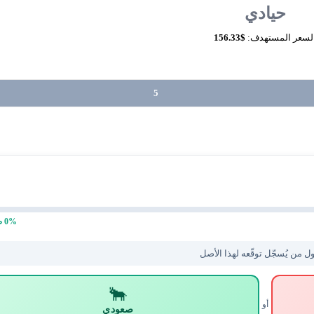
حيادي
لسعر المستهدف:
$156.33
5
% صعودي
0
ل من يُسجّل توقّعه لهذا الأصل
🐂
أو
صعودي