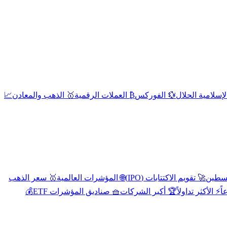
إسلامية الحلال
💱 الفوركس
₿ العملات الرقمية
🥇 الذهب والمعادن
📈
🚀 تقويم الاكتتابات (IPO)
🌐 المؤشرات العالمية
🥇 سعر الذهب
اً
⚡ الأكثر تداولاً
🏆 أكبر الشركات
🧺 صناديق المؤشرات ETF
💰