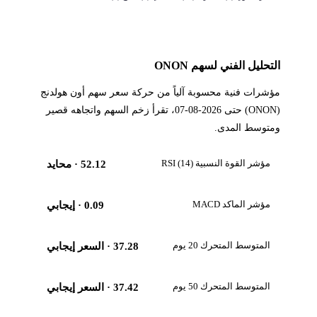
التحليل الفني لسهم ONON
مؤشرات فنية محسوبة آلياً من حركة سعر سهم أون هولدنج
(ONON) حتى 2026-08-07، تقرأ زخم السهم واتجاهه قصير
ومتوسط المدى.
مؤشر القوة النسبية RSI (14)
52.12
· محايد
مؤشر الماكد MACD
0.09
· إيجابي
المتوسط المتحرك 20 يوم
37.28
· السعر إيجابي
المتوسط المتحرك 50 يوم
37.42
· السعر إيجابي