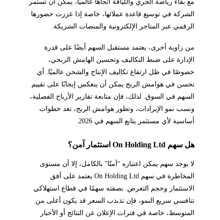
مع بقاء رياضة الجري واللياقة اتجاهًا عالميًا، يمكن أن تستمر
الشركة في توسيع قاعدة عملائها، خاصة إذا عززت حضورها
الرقمي عبر المتاجر الإلكترونية والمنصات الشريكة.
من زاوية أخرى، يعتمد مستقبل السهم أيضًا على قدرة
الإدارة على ضبط التكاليف وتحسين الهامش الربحي،
خصوصًا في ظل ارتفاع تكاليف الإنتاج والشحن عالميًا. أي
تحسن في هوامش الربح يمكن أن ينعكس إيجابًا على تقييم
السهم في السوق. لذلك، فإن متابعة تقارير الأرباح الفصلية،
ونسب نمو الإيرادات، وتطور هوامش الربح، تعد خطوات
أساسية لأي مستثمر يتابع السهم في 2026.
هل سهم On Holding Ltd استثمار آمن؟
لا يوجد سهم يمكن اعتباره “آمنًا” بالكامل، إلا أن مستوى
المخاطرة في سهم On Holding Ltd يعتمد على أفق
الاستثمار وحجم التعرض. بصفته سهمًا في قطاع استهلاكي
تنافسي سريع النمو، فإن تذبذب السعر قد يكون أعلى من
المتوسط، خاصة في فترات الإعلان عن النتائج أو الأخبار