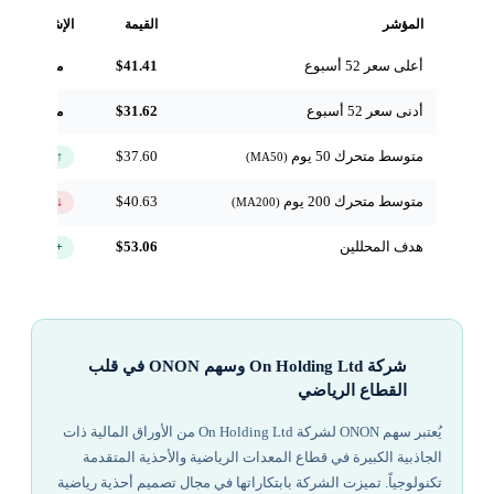
المؤشر
القيمة
الإشارة
أعلى سعر 52 أسبوع
$41.41
مرجعي
أدنى سعر 52 أسبوع
$31.62
مرجعي
متوسط متحرك 50 يوم
$37.60
↑ فوق
(MA50)
متوسط متحرك 200 يوم
$40.63
↓ تحت
(MA200)
هدف المحللين
$53.06
+40.9%
شركة On Holding Ltd وسهم ONON في قلب
القطاع الرياضي
يُعتبر سهم ONON لشركة On Holding Ltd من الأوراق المالية ذات
الجاذبية الكبيرة في قطاع المعدات الرياضية والأحذية المتقدمة
تكنولوجياً. تميزت الشركة بابتكاراتها في مجال تصميم أحذية رياضية