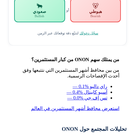
🐂
🐻
أو
هبوطي
صعودي
Bullish
Bearish
سجّل دخولك
لتتبّع دقة توقعاتك عبر الزمن.
من يمتلك سهم ONON من كبار المستثمرين؟
من بين محافظ أشهر المستثمرين التي نتتبعها وفق
أحدث الإفصاحات الرسمية.
راي داليو
— 0.1%
آسيو كابيتال
— 0.4%
تس إف جي
— 0.0%
استعرض محافظ أشهر المستثمرين في العالم
تحليلات المجتمع حول ONON