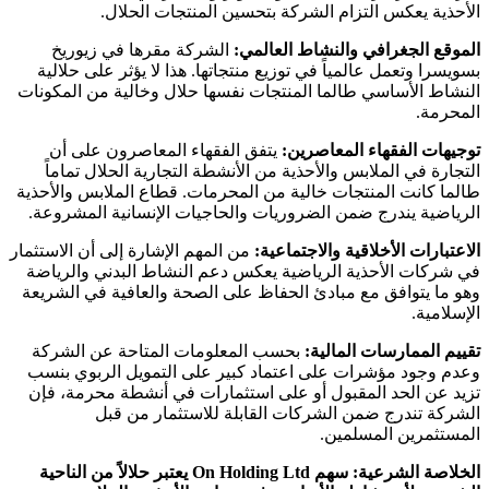
الأحذية يعكس التزام الشركة بتحسين المنتجات الحلال.
الموقع الجغرافي والنشاط العالمي:
الشركة مقرها في زيوريخ
بسويسرا وتعمل عالمياً في توزيع منتجاتها. هذا لا يؤثر على حلالية
النشاط الأساسي طالما المنتجات نفسها حلال وخالية من المكونات
المحرمة.
توجيهات الفقهاء المعاصرين:
يتفق الفقهاء المعاصرون على أن
التجارة في الملابس والأحذية من الأنشطة التجارية الحلال تماماً
طالما كانت المنتجات خالية من المحرمات. قطاع الملابس والأحذية
الرياضية يندرج ضمن الضروريات والحاجيات الإنسانية المشروعة.
الاعتبارات الأخلاقية والاجتماعية:
من المهم الإشارة إلى أن الاستثمار
في شركات الأحذية الرياضية يعكس دعم النشاط البدني والرياضة
وهو ما يتوافق مع مبادئ الحفاظ على الصحة والعافية في الشريعة
الإسلامية.
تقييم الممارسات المالية:
بحسب المعلومات المتاحة عن الشركة
وعدم وجود مؤشرات على اعتماد كبير على التمويل الربوي بنسب
تزيد عن الحد المقبول أو على استثمارات في أنشطة محرمة، فإن
الشركة تندرج ضمن الشركات القابلة للاستثمار من قبل
المستثمرين المسلمين.
الخلاصة الشرعية:
سهم On Holding Ltd يعتبر حلالاً من الناحية