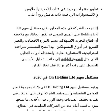
تطوير منتجات جديدة في فئات الأحذية والملابس
والإكسسوارات الرياضية ذات هامش ربح أعلى.
إذا نجحت الشركة في هذه المحاور، فإن مستقبل سهم On
Holding Ltd على المدى الطويل قد يكون إيجابيًا، مع ملاحظة
أن قطاع التجزئة الاستهلاكية يتسم بالدورة الاقتصادية والتغير
السريع في أذواق المستهلكين. لهذا يُنصح المستثمر بمراجعة
استراتيجيته الاستثمارية بعناية، واستخدام أدوات التحليل
الفني مثل
الشموع اليابانية
إلى جانب التحليل الأساسي،
للحصول على رؤية أكثر توازنًا قبل اتخاذ القرار.
مستقبل سهم On Holding Ltd في 2026
يرتبط مستقبل سهم On Holding Ltd في 2026 بمجموعة من
العوامل التشغيلية والتسويقية. الشركة تركز على الابتكار في
تقنيات تخفيف الصدمات وخفة الوزن في الأحذية، ما يمنحها
ميزة تنافسية أمام عدد من الشركات التقليدية في القطاع.