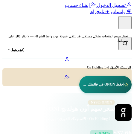
تسجيل الدخول
إنشاء حساب
💬 واتساب
✈️ تليجرام
نختار جميع المنتجات بشكل مستقل. قد نتلقى عمولة من روابط الشركاء — لا يؤثر ذلك على
تقييماتنا.
كيف نعمل
الرئيسية
الأسهم
On Holding Ltd
←
احفظ ONON في قائمتك
NYSE: ONON
سعر سهم أون هولدنج (ONON)
On Holding Ltd · الاستهلاك الدوري · بورصة نيويورك
$37.66
▲ 0.24%