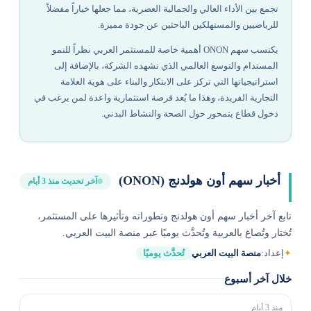
تجمع بين الأداء العالي والجمالية العصرية، مما جعلها خياراً مفضلاً
للرياضيين والمستهلكين الباحثين عن جودة مميزة.
يكتسب سهم ONON أهمية خاصة للمستثمر العربي نظراً للنمو
المستدام والتوسع العالمي الذي تشهده الشركة، بالإضافة إلى
استراتيجياتها التي تركز على الابتكار والبناء على هوية العلامة
التجارية الفريدة، وهذا ما يُعد فرصة استثمارية واعدة لمن يرغب في
دخول قطاع يتمحور حول الصحة والنشاط البدني.
أخبار سهم أون هولدنج (ONON)
آخر تحديث منذ 3 أيام
تابع آخر أخبار سهم أون هولدنج وتطوراته وتأثيرها على المستثمر،
تُختار وتُصاغ بالعربية وتُحدَّث يوميًا عبر منصة البيت العربي.
✦
إعداد:
منصة البيت العربي
تُحدَّث يوميًا
خلال آخر أسبوع
منذ 3 أيام