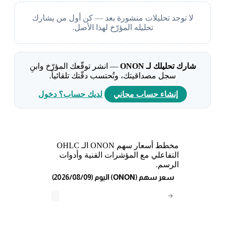
لا توجد تحليلات منشورة بعد — كن أول من يشارك
تحليله المؤرّخ لهذا الأصل.
شارك تحليلك لـ ONON
— انشر توقّعك المؤرّخ وابنِ
سجل مصداقيتك، وتُحتسب دقّتك تلقائياً.
إنشاء حساب مجاني
لديك حساب؟ دخول
مخطط أسعار سهم ONON الـ OHLC
التفاعلي مع المؤشرات الفنية وأدوات
الرسم.
(2026/08/09) اليوم (ONON) سعر سهم
→