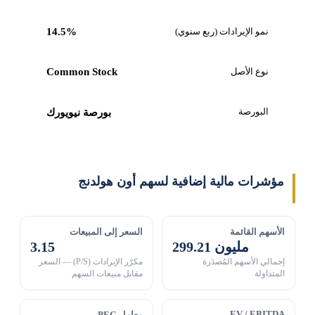
نمو الإيرادات (ربع سنوي)
14.5%
نوع الأصل
Common Stock
البورصة
بورصة نيويورك
مؤشرات مالية إضافية لسهم أون هولدنج
الأسهم القائمة
السعر إلى المبيعات
299.21 مليون
3.15
إجمالي الأسهم المُصدَرة
مكرّر الإيرادات (P/S) — السعر
المتداولة
مقابل مبيعات السهم
EV / EBITDA
معامل PEG