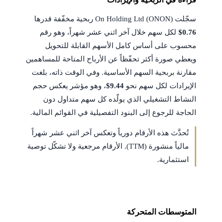
سجّلت On Holding Ltd (ONON) ربحية مخفّفة قدرها
$0.76
لكل سهم خلال آخر اثني عشر شهراً، وهو رقم
محسوب على أساس كامل الأسهم القابلة للتحويل
ويعطي صورة أكثر تحفّظاً عن الأرباح المتاحة للمساهمين
مقارنة بربحية السهم الأساسية. وفي الوقت ذاته، بلغت
الإيرادات لكل سهم نحو
$9.44
، وهو مؤشر يعكس حجم
النشاط التشغيلي الذي يولّده كل سهم متداول دون
الحاجة للرجوع إلى البنود التفصيلية في القوائم المالية.
تُحدَّث هذه الأرقام دورياً وتعكس آخر اثني عشر شهراً
مالياً منشورة (TTM). الأرقام مرجعية ولا تشكّل توصية
استثمارية.
المتوسطات المتحركة