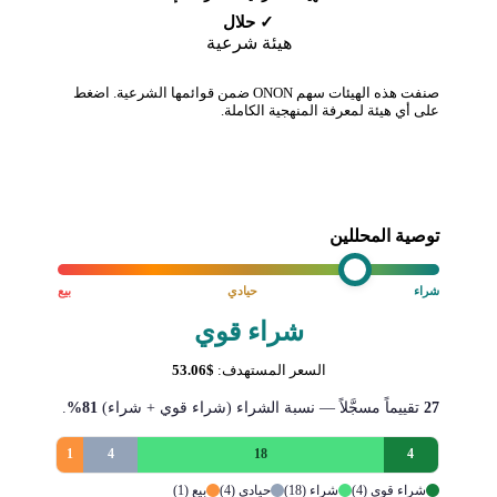
✓ حلال
هيئة شرعية
صنفت هذه الهيئات سهم ONON ضمن قوائمها الشرعية. اضغط
على أي هيئة لمعرفة المنهجية الكاملة.
توصية المحللين
شراء
حيادي
بيع
شراء قوي
السعر المستهدف:
$53.06
27
تقييماً مسجَّلاً — نسبة الشراء (شراء قوي + شراء)
81%
.
1
4
18
4
شراء قوي (4)
شراء (18)
حيادي (4)
بيع (1)