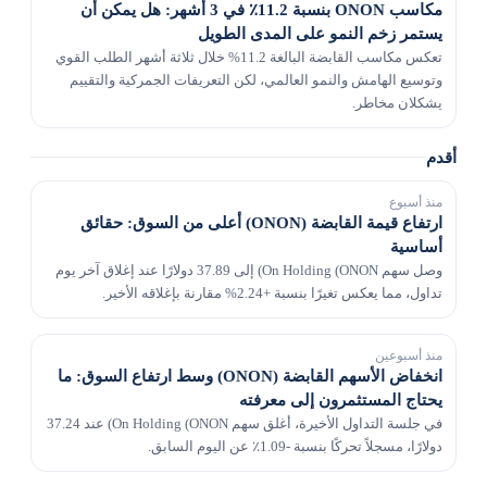
مكاسب ONON بنسبة 11.2٪ في 3 أشهر: هل يمكن أن
يستمر زخم النمو على المدى الطويل
تعكس مكاسب القابضة البالغة 11.2% خلال ثلاثة أشهر الطلب القوي
وتوسيع الهامش والنمو العالمي، لكن التعريفات الجمركية والتقييم
يشكلان مخاطر.
أقدم
منذ أسبوع
ارتفاع قيمة القابضة (ONON) أعلى من السوق: حقائق
أساسية
وصل سهم On Holding (ONON) إلى 37.89 دولارًا عند إغلاق آخر يوم
تداول، مما يعكس تغيرًا بنسبة +2.24% مقارنة بإغلاقه الأخير.
منذ أسبوعين
انخفاض الأسهم القابضة (ONON) وسط ارتفاع السوق: ما
يحتاج المستثمرون إلى معرفته
في جلسة التداول الأخيرة، أغلق سهم On Holding (ONON) عند 37.24
دولارًا، مسجلاً تحركًا بنسبة -1.09٪ عن اليوم السابق.