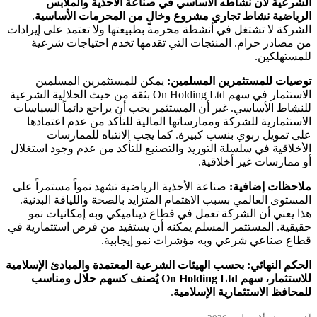
الشرعية لأن نشاطه الأساسي في صناعة الأحذية والملابس
الرياضية نشاط تجاري مشروع وخالٍ من المحرمات الأساسية
.
الشركة لا تشتغل في أنشطة محرمة بطبيعتها ولا تعتمد على إيرادات
من مصادر حرام. المنتجات التي تقدمها تخدم احتياجات شرعية
للمستهلكين.
توصيات للمستثمرين المسلمين:
يمكن للمستثمرين المسلمين
الاستثمار في سهم On Holding Ltd بثقة من حيث الحلالية الشرعية
للنشاط الأساسي. غير أن المستثمر يجب أن يراجع دائماً السياسات
الاستثمارية للشركة وممارساتها المالية للتأكد من عدم اعتمادها
على تمويل ربوي بنسب كبيرة. كما يجب الانتباه للممارسات
الأخلاقية في سلسلة التوريد والتصنيع للتأكد من عدم وجود استغلال
أو ممارسات غير أخلاقية.
ملاحظات إضافية:
صناعة الأحذية الرياضية تشهد نمواً مستمراً على
المستوى العالمي بسبب الاهتمام المتزايد بالصحة واللياقة البدنية.
هذا يعني أن الشركة تعمل في قطاع ديناميكي وبه إمكانيات نمو
حقيقية. المستثمر المسلم يمكنه أن يستفيد من فرص استثمارية في
قطاع صناعي شرعي وبه مؤشرات نمو إيجابية.
الحكم النهائي:
بحسب الهيئات الشرعية المعتمدة والمبادئ الإسلامية
للاستثمار، سهم On Holding Ltd يُصنف كسهم حلال ومناسب
للمحافظ الاستثمارية الإسلامية
.