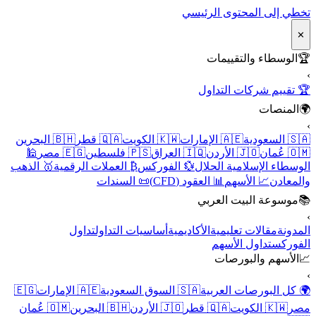
تخطي إلى المحتوى الرئيسي
✕
🏆
الوسطاء والتقييمات
›
🏆 تقييم شركات التداول
🌍
المنصات
›
🇸🇦 السعودية
🇦🇪 الإمارات
🇰🇼 الكويت
🇶🇦 قطر
🇧🇭 البحرين
🇴🇲 عُمان
🇯🇴 الأردن
🇮🇶 العراق
🇵🇸 فلسطين
🇪🇬 مصر
🕌
الوسطاء الإسلامية الحلال
💱 الفوركس
₿ العملات الرقمية
🥇 الذهب
والمعادن
📈 الأسهم
📊 العقود (CFD)
📜 السندات
📚
موسوعة البيت العربي
›
المدونة
مقالات تعليمية
الأكاديمية
أساسيات التداول
تداول
الفوركس
تداول الأسهم
📈
الأسهم والبورصات
›
🌍 كل البورصات العربية
🇸🇦 السوق السعودية
🇦🇪 الإمارات
🇪🇬
مصر
🇰🇼 الكويت
🇶🇦 قطر
🇯🇴 الأردن
🇧🇭 البحرين
🇴🇲 عُمان