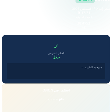
سعر إغلاق
7 أغسطس 2026
214.99 K
12.21 B
القيمة السوقية
حجم التداول
0.96
38.4753
EPS
P/E
✓
الحكم الشرعي
حلال
منهجية التقييم ←
استثمر في ONON
فتح حساب