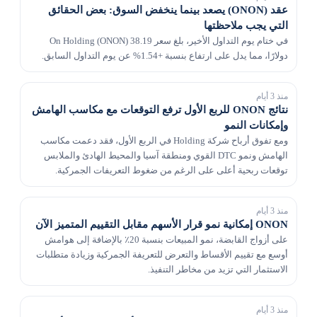
عقد (ONON) يصعد بينما ينخفض ​​السوق: بعض الحقائق
التي يجب ملاحظتها
في ختام يوم التداول الأخير، بلغ سعر On Holding (ONON) 38.19
دولارًا، مما يدل على ارتفاع بنسبة +1.54% عن يوم التداول السابق.
منذ 3 أيام
نتائج ONON للربع الأول ترفع التوقعات مع مكاسب الهامش
وإمكانات النمو
ومع تفوق أرباح شركة Holding في الربع الأول، فقد دعمت مكاسب
الهامش ونمو DTC القوي ومنطقة آسيا والمحيط الهادئ والملابس
توقعات ربحية أعلى على الرغم من ضغوط التعريفات الجمركية.
منذ 3 أيام
ONON إمكانية نمو قرار الأسهم مقابل التقييم المتميز الآن
على أزواج القابضة، نمو المبيعات بنسبة 20٪ بالإضافة إلى هوامش
أوسع مع تقييم الأقساط والتعرض للتعريفة الجمركية وزيادة متطلبات
الاستثمار التي تزيد من مخاطر التنفيذ.
منذ 3 أيام