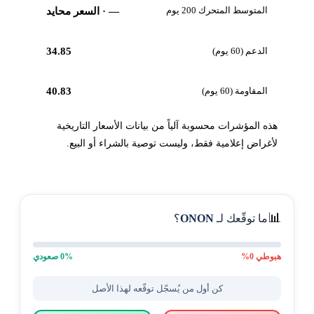
المتوسط المتحرك 200 يوم
—
· السعر محايد
الدعم (60 يوم)
34.85
المقاومة (60 يوم)
40.83
هذه المؤشرات محسوبة آلياً من بيانات الأسعار التاريخية
لأغراض إعلامية فقط، وليست توصية بالشراء أو البيع.
📊
ما توقّعك لـ
ONON
؟
هبوطي
0
%
% صعودي
0
كن أول من يُسجّل توقّعه لهذا الأصل