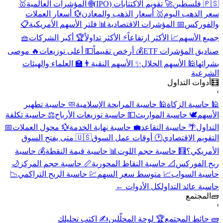
🇵🇸 فلسطين
🚀 تقويم الاكتتابات (IPO)
🌐 المؤشرات العالمية
🥇
سعر الذهب اليوم
🥇 أسعار الذهب والمعادن
💱 أسعار العملات
والفوركس
📅 المؤشرات الاقتصادية
📊 فلتر الأسهم الأمريكية
📋
جميع الأسهم
📈 الأكثر ارتفاعاً
⚡ الأكثر تداولاً
🏆 أكبر الشركات
🧺
صناديق المؤشرات ETF
💰 أرخص تقييماً
💵 أعلى توزيعات
🔥 موصى
بشرائها
🕌 الأسهم الحلال
✨ الأسهم النقية
👨‍🏫 العلماء والهيئات
الشرعية
🧮
أدوات التداول
›
🕌 حاسبة الزكاة
🕌 حاسبة المرابحة الإسلامية
🧼 حاسبة تطهير
الأسهم
🕊️ حاسبة المواريث
💵 حاسبة توزيعات الأرباح
⚖️ حاسبة تكلفة
التداول
🌴 حاسبة التقاعد
💼 حاسبة نهاية الخدمة
💱 محول العملات
📅
التقويم الاقتصادي
🕐 أوقات عمل السوق
🇺🇸 متى يفتح السوق
الأمريكي؟
🧮 حاسبة حجم اللوت
📊 حاسبة قيمة النقطة
💰 حاسبة
ربح الفوركس
📐 حاسبة النقاط المحورية
📏 حاسبة حجم المركز
🌙
حاسبة السواب
📈 متوسط سعر السهم
💹 حاسبة الربح التراكمي
📉
حاسبة عائد التداول
كل الأدوات ←
🧱
المجتمع
›
🧱 حائط المجتمع
🏆 لوحة المحلّلين
✍️ اكتب تحليلك