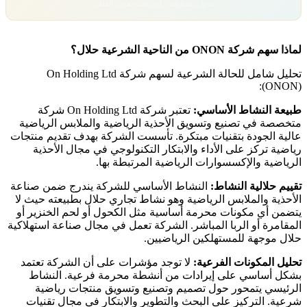
تداول بمسؤولية. رأس مالك معرّض للخطر.
لماذا سهم شركة ONON من الناحية الشرعية حلال؟
تحليل شامل للحالة الشرعية لسهم شركة On Holding Ltd
(ONON):
طبيعة النشاط الأساسي:
تعتبر شركة On Holding Ltd شركة
متخصصة في تصنيع وتسويق الأحذية الرياضية والملابس الرياضية
عالية الجودة بتقنيات مبتكرة. تأسست الشركة بهدف تقديم منتجات
رياضية تركز على الأداء والابتكار التكنولوجي في مجال الأحذية
الرياضية والإكسسوارات الرياضية المرتبطة بها.
تقييم حلالية النشاط:
النشاط الأساسي للشركة يندرج ضمن صناعة
الأحذية والملابس الرياضية وهو نشاط تجاري حلال بطبيعته حيث لا
يتضمن أي مكونات محرمة أساسية مثل الكحول أو لحم الخنزير أو
المقامرة أو الربا المباشر. الشركة تعمل في مجال صناعة استهلاكية
حلال موجهة للمستهلكين الرياضيين.
تحليل المكونات الفرعية:
لا توجد مؤشرات على أن الشركة تعتمد
بشكل أساسي على إيرادات من أنشطة محرمة فرعية. النشاط
الرئيسي يتمحور حول تصميم وتصنيع وتسويق منتجات رياضية
شرعية. التركيز على البحث والتطوير والابتكار في مجال تقنيات