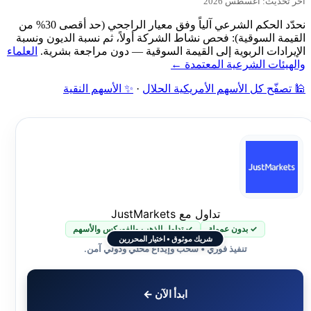
آخر تحديث: أغسطس 2026
نحدّد الحكم الشرعي آلياً وفق معيار الراجحي (حد أقصى 30% من
القيمة السوقية): فحص نشاط الشركة أولاً، ثم نسبة الديون ونسبة
الإيرادات الربوية إلى القيمة السوقية — دون مراجعة بشرية.
العلماء
والهيئات الشرعية المعتمدة ←
🕌 تصفّح كل الأسهم الأمريكية الحلال
·
✨ الأسهم النقية
تداول مع JustMarkets
✓ بدون عمولة
✓ تداول الذهب والفوركس والأسهم
شريك موثوق • اختيار المحررين
تنفيذ فوري • سحب وإيداع محلي ودولي آمن.
ابدأ الآن ←