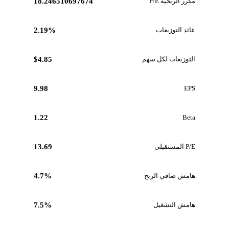
مكرر الربحية P/E
18.246510697674
عائد التوزيعات
2.19%
التوزيعات لكل سهم
$4.85
9.98
EPS
1.22
Beta
P/E المستقبلي
13.69
هامش صافي الربح
4.7%
هامش التشغيل
7.5%