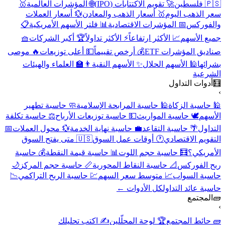
🇵🇸 فلسطين
🚀 تقويم الاكتتابات (IPO)
🌐 المؤشرات العالمية
🥇
سعر الذهب اليوم
🥇 أسعار الذهب والمعادن
💱 أسعار العملات
والفوركس
📅 المؤشرات الاقتصادية
📊 فلتر الأسهم الأمريكية
📋
جميع الأسهم
📈 الأكثر ارتفاعاً
⚡ الأكثر تداولاً
🏆 أكبر الشركات
🧺
صناديق المؤشرات ETF
💰 أرخص تقييماً
💵 أعلى توزيعات
🔥 موصى
بشرائها
🕌 الأسهم الحلال
✨ الأسهم النقية
👨‍🏫 العلماء والهيئات
الشرعية
🧮
أدوات التداول
›
🕌 حاسبة الزكاة
🕌 حاسبة المرابحة الإسلامية
🧼 حاسبة تطهير
الأسهم
🕊️ حاسبة المواريث
💵 حاسبة توزيعات الأرباح
⚖️ حاسبة تكلفة
التداول
🌴 حاسبة التقاعد
💼 حاسبة نهاية الخدمة
💱 محول العملات
📅
التقويم الاقتصادي
🕐 أوقات عمل السوق
🇺🇸 متى يفتح السوق
الأمريكي؟
🧮 حاسبة حجم اللوت
📊 حاسبة قيمة النقطة
💰 حاسبة
ربح الفوركس
📐 حاسبة النقاط المحورية
📏 حاسبة حجم المركز
🌙
حاسبة السواب
📈 متوسط سعر السهم
💹 حاسبة الربح التراكمي
📉
حاسبة عائد التداول
كل الأدوات ←
🧱
المجتمع
›
🧱 حائط المجتمع
🏆 لوحة المحلّلين
✍️ اكتب تحليلك