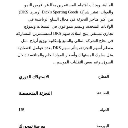
المالية، ويجذب اهتمام المستثمرين بحثًا عن فرص النمو
والعوائد. تعتبر شركة Dick's Sporting Goods (رمزها DKS)
من أكبر متاجر التجزئة في مجال السلع الرياضية في
الولايات المتحدة، وتتسم بنمو قوي في المبيعات ونموذج
تجاري مستقر. يتيح امتلاك سهم DKS للمستثمرين المشاركة
في نجاح الشركة المالي والتمتع بإمكانية توزيع أرباح. مثل
معظم أسهم التجزئة، يتأثر سهم DKS بعدة عوامل اقتصادية
مثل سلوك المستهلك وأسعار المواد الخام والمنافسة داخل
السوق. رغم بعض التقلبات الموسم...
القطاع
الاستهلاك الدوري
الصناعة
التجزئة المتخصصة
الدولة
US
البورصة
بورصة نيويورك