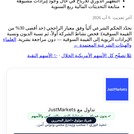
التطهير الدوري للأرباح في حال وجود إيرادات مشبوهة
متابعة التحديثات المالية ربع السنوية
آخر تحديث: 6 آب 2026
نحدّد الحكم الشرعي آلياً وفق معيار الراجحي (حد أقصى 30% من
القيمة السوقية): فحص نشاط الشركة أولاً، ثم نسبة الديون ونسبة
الإيرادات الربوية إلى القيمة السوقية — دون مراجعة بشرية.
العلماء
والهيئات الشرعية المعتمدة ←
🕌 تصفّح كل الأسهم الأمريكية الحلال
·
✨ الأسهم النقية
تداول مع JustMarkets
✓ بدون عمولة
✓ تداول الذهب والفوركس والأسهم
شريك موثوق • اختيار المحررين
تنفيذ فوري • سحب وإيداع محلي ودولي آمن.