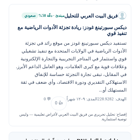
فريق البيت العربي للتحليل
مبتدئ · دقّة 50%
صعودي
ديكس سبورتينغ غودز: ريادة تجزئة الأدوات الرياضية مع
تنفيذ قوي
تستفيد ديكس سبورتينغ غودز من موقع رائد في تجزئة
الأدوات الرياضية في الولايات المتحدة مع تنفيذ تشغيلي
قوي واستثمار في المتاجر التجريبية والتجارة الإلكترونية
وعلاقات قوية مع كبرى العلامات، وهو العامل الداعم الأبرز.
في المقابل، تبقى تجارة التجزئة حساسة للإنفاق
الاستهلاكي التقديري ودورة الاقتصاد، وأي ضعف في ثقة
المستهلك أو...
الهدف: 228.9282
المدى: ٩–١٢ شهراً
💬 0
0
👍
إفصاح: تحليل تحريري من فريق البيت العربي لأغراض تعليمية — وليس
توصية استثمارية.