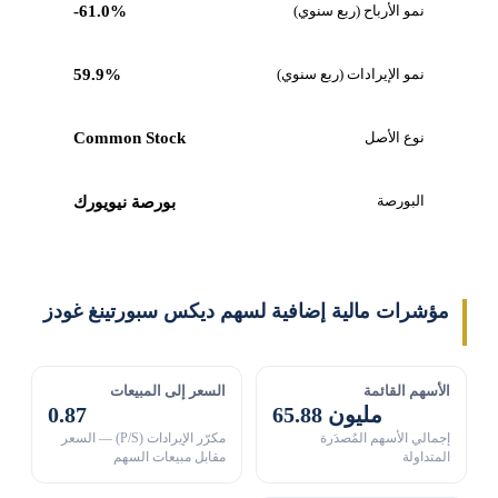
نمو الأرباح (ربع سنوي)
-61.0%
نمو الإيرادات (ربع سنوي)
59.9%
نوع الأصل
Common Stock
البورصة
بورصة نيويورك
مؤشرات مالية إضافية لسهم ديكس سبورتينغ غودز
الأسهم القائمة
السعر إلى المبيعات
65.88 مليون
0.87
إجمالي الأسهم المُصدَرة
مكرّر الإيرادات (P/S) — السعر
المتداولة
مقابل مبيعات السهم