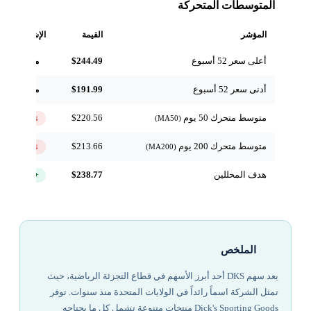
المتوسطات المتحركة
المؤشر
القيمة
الإشارة
أعلى سعر 52 أسبوع
$244.49
مرجعي
أدنى سعر 52 أسبوع
$191.99
مرجعي
متوسط متحرك 50 يوم
$220.56
↓ تحت
(MA50)
متوسط متحرك 200 يوم
$213.66
↓ تحت
(MA200)
هدف المحللين
$238.77
+19.4%
الملخص
يعد سهم DKS أحد أبرز الأسهم في قطاع التجزئة الرياضية، حيث
تمثل الشركة اسماً رائداً في الولايات المتحدة منذ سنوات. توفر
Dick's Sporting Goods منتجات متنوعة تشمل كل ما يحتاجه