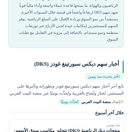
الرياضيون والهواة، ما يمنحها قاعدة عملاء واسعة وأداء مالياً قوياً.
شهد سهم DKS ارتفاعاً واضحاً في قيمته خلال السنوات الأخيرة،
مستفيداً من نمو السوق وزيادة الإقبال على السلع الرياضية. يوفر
السهم للمستثمرين إمكانيات جيدة لجني الأرباح عبر توزيعات
منتظمة ونمو مستدام، بالإضافة إلى مرونة في التعامل مع تقلبات
السوق.
أخبار سهم ديكس سبورتينغ غودز (DKS)
آخر تحديث منذ يومين
تابع آخر أخبار سهم ديكس سبورتينغ غودز وتطوراته وتأثيرها على
المستثمر، تُختار وتُصاغ بالعربية وتُحدَّث يوميًا عبر منصة البيت العربي.
✦
إعداد:
منصة البيت العربي
تُحدَّث يوميًا
خلال آخر أسبوع
منذ يومين
منتجات ديك الرياضية (DKS) تتجاوز مكاسب سوق الأسهم: