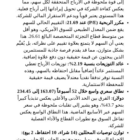
إلى قوة ملحوظة في الأرباح المتحققة لكل سهم، مما
يعكس كفاءة الشركة في تحويل إيراداتها إلى أرباح فعلية.
هذا المستوى يعتبر قوياً ويدعم الاستقرار المالي للشركة.
مكرر الربحية (P/E) عند 21.69:
التقييم الحالي للسهم
يقع ضمن المعدل الطبيعي للسوق الأمريكي، وهو أقل
من متوسط قطاع التجزئة المتخصصة البالغ 26.61. هذا
يعني أن السهم لا يتمتع بعلاوة تقييم على نظرائه، بل يُقيَّم
بشكل متوازن، مما قد يقدم فرصة جاذبة للمستثمرين
الذين يبحثون عن قيمة حقيقية دون دفع علاوة إضافية.
عائد التوزيعات بنسبة 2.19%:
توزيعات الأرباح تعطي
المستثمر عائداً إضافياً مقابل احتفاظه بالسهم، وهذه
النسبة توفر تدفقاً نقدياً معتدلاً يضيف قيمة حقيقية
للمحفظة الاستثمارية.
نطاق سعري واسع خلال 52 أسبوعاً (163.07 إلى 234.45
دولار):
الفرق بين الحد الأدنى والأعلى يعكس تذبذباً كبيراً
بنحو 43.7%، وهو يشير إلى تقلبات ملحوظة في سعر
السهم عبر الأسابيع الماضية. هذا النطاق الواسع يعكس
تفاعل السوق مع تطورات القطاع والأداء الفصلية
للشركة.
توازن توصيات المحللين (14 شراء، 10 احتفاظ، 2 بيع):
الإجماع السوقي يميل بوضوح نحو الجانب الإيجابي، حيث