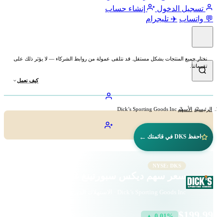
تسجيل الدخول
إنشاء حساب
💬 واتساب
✈️ تليجرام
نختار جميع المنتجات بشكل مستقل. قد نتلقى عمولة من روابط الشركاء — لا يؤثر ذلك على
تقييماتنا.
كيف نعمل
الرئيسية
الأسهم
Dick’s Sporting Goods Inc
←
احفظ DKS في قائمتك
NYSE: DKS
سعر سهم ديكس سبورتينغ غودز (DKS)
Dick’s Sporting Goods Inc · الاستهلاك الدوري · بورصة نيويورك
$199.99
▲ 0.01%