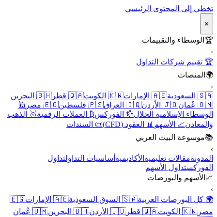
تخطي إلى المحتوى الرئيسي
✕
🏆
الوسطاء والتقييمات
›
🏆 تقييم شركات التداول
🌍
المنصات
›
🇸🇦 السعودية
🇦🇪 الإمارات
🇰🇼 الكويت
🇶🇦 قطر
🇧🇭 البحرين
🇴🇲 عُمان
🇯🇴 الأردن
🇮🇶 العراق
🇵🇸 فلسطين
🇪🇬 مصر
🕌
الوسطاء الإسلامية الحلال
💱 الفوركس
₿ العملات الرقمية
🥇 الذهب
والمعادن
📈 الأسهم
📊 العقود (CFD)
📜 السندات
📚
موسوعة البيت العربي
›
المدونة
مقالات تعليمية
الأكاديمية
أساسيات التداول
تداول
الفوركس
تداول الأسهم
📈
الأسهم والبورصات
›
🌍 كل البورصات العربية
🇸🇦 السوق السعودية
🇦🇪 الإمارات
🇪🇬
مصر
🇰🇼 الكويت
🇶🇦 قطر
🇯🇴 الأردن
🇧🇭 البحرين
🇴🇲 عُمان