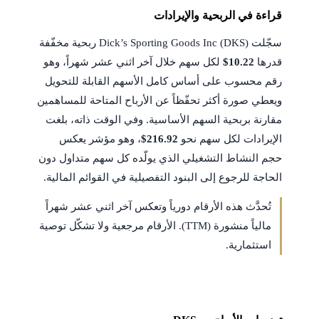
قراءة في الربحية والإيرادات
سجّلت Dick’s Sporting Goods Inc (DKS) ربحية مخفّفة
قدرها
$10.22
لكل سهم خلال آخر اثني عشر شهراً، وهو
رقم محسوب على أساس كامل الأسهم القابلة للتحويل
ويعطي صورة أكثر تحفّظاً عن الأرباح المتاحة للمساهمين
مقارنة بربحية السهم الأساسية. وفي الوقت ذاته، بلغت
الإيرادات لكل سهم نحو
$216.92
، وهو مؤشر يعكس
حجم النشاط التشغيلي الذي يولّده كل سهم متداول دون
الحاجة للرجوع إلى البنود التفصيلية في القوائم المالية.
تُحدَّث هذه الأرقام دورياً وتعكس آخر اثني عشر شهراً
مالياً منشورة (TTM). الأرقام مرجعية ولا تشكّل توصية
استثمارية.