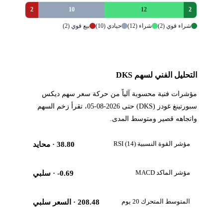
2
10
12
2
شراء قوي (2)
شراء (12)
حيادي (10)
بيع قوي (2)
التحليل الفني لسهم DKS
مؤشرات فنية محسوبة آلياً من حركة سعر سهم ديكس
سبورتينغ غودز (DKS) حتى 2026-08-05، تقرأ زخم السهم
واتجاهه قصير ومتوسط المدى.
مؤشر القوة النسبية RSI (14)
38.80
· محايد
مؤشر الماكد MACD
-0.69
· سلبي
المتوسط المتحرك 20 يوم
208.48
· السعر سلبي