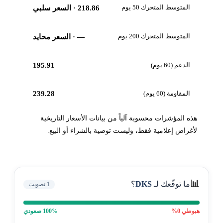
المتوسط المتحرك 50 يوم
218.86
· السعر سلبي
المتوسط المتحرك 200 يوم
—
· السعر محايد
الدعم (60 يوم)
195.91
المقاومة (60 يوم)
239.28
هذه المؤشرات محسوبة آلياً من بيانات الأسعار التاريخية
لأغراض إعلامية فقط، وليست توصية بالشراء أو البيع.
📊
ما توقّعك لـ
DKS
؟
1
تصويت
هبوطي
0
%
% صعودي
100