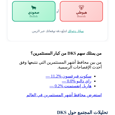
🐂
🐻
أو
هبوطي
صعودي
Bullish
Bearish
سجّل دخولك
لتتبّع دقة توقعاتك عبر الزمن.
من يمتلك سهم DKS من كبار المستثمرين؟
من بين محافظ أشهر المستثمرين التي نتتبعها وفق
أحدث الإفصاحات الرسمية.
سكوت فيرغسون
— 11.2%
راي داليو
— 0.0%
هاريل إنفستمنت
— 0.2%
استعرض محافظ أشهر المستثمرين في العالم
تحليلات المجتمع حول DKS