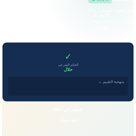
سعر إغلاق
5 أغسطس 2026
12.73 K
16.76 B
القيمة السوقية
حجم التداول
9.98
18.2465
EPS
P/E
✓
الحكم الشرعي
حلال
منهجية التقييم ←
استثمر في DKS
فتح حساب