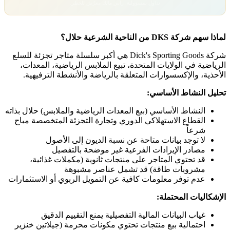
تداول بمسؤولية. رأس مالك معرّض للخطر.
لماذا سهم شركة DKS من الناحية الشرعية حلال؟
شركة Dick's Sporting Goods هي أكبر سلسلة متاجر تجزئة للسلع
الرياضية في الولايات المتحدة، تبيع الملابس الرياضية، المعدات،
الأحذية، والإكسسوارات المتعلقة بالرياضة والأنشطة الترفيهية.
تحليل النشاط الأساسي:
النشاط الأساسي (بيع المعدات الرياضية والملابس) حلال بذاته
القطاع الاستهلاكي الدوري وتجارة التجزئة المتخصصة مباح
شرعاً
لا توجد بيانات متاحة عن نسبة الديون إلى الأصول
مصادر الإيرادات الفرعية غير موضحة بالتفصيل
قد تحتوي المتاجر على منتجات ثانوية (مكملات غذائية،
مشروبات طاقة) قد تشمل عناصر مشبوهة
عدم توفر معلومات كافية عن التمويل الربوي أو الاستثمارات
الإشكاليات المحتملة:
غياب البيانات المالية التفصيلية يمنع التقييم الدقيق
احتمالية بيع منتجات تحتوي مكونات محرمة (جيلاتين خنزير