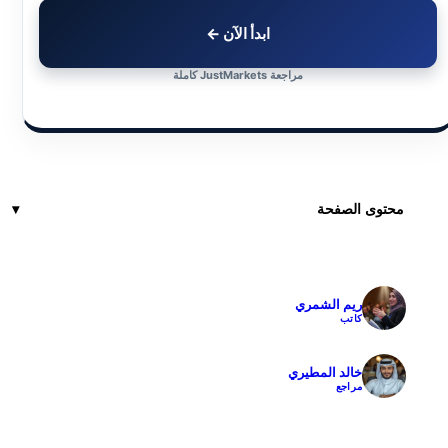
ابدأ الآن ←
مراجعة JustMarkets كاملة
محتوى الصفحة
ريم الشمري
✓
كاتب
خالد المطيري
✓
مراجع