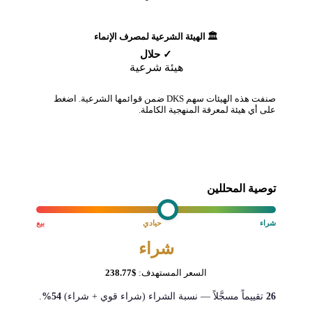
🏛️ الهيئة الشرعية لمصرف الإنماء
✓ حلال
هيئة شرعية
صنفت هذه الهيئات سهم DKS ضمن قوائمها الشرعية. اضغط
على أي هيئة لمعرفة المنهجية الكاملة.
توصية المحللين
شراء
حيادي
بيع
شراء
السعر المستهدف:
$238.77
26
تقييماً مسجَّلاً — نسبة الشراء (شراء قوي + شراء)
54%
.