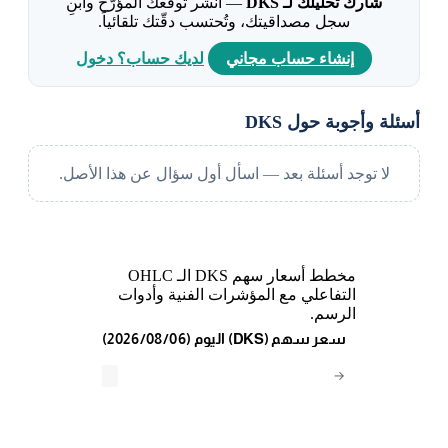
شارك تحليلك لـ DKS
— انشر توقّعك المؤرّخ وابنِ
سجل مصداقيتك، وتُحتسب دقّتك تلقائياً.
إنشاء حساب مجاني
لديك حساب؟ دخول
أسئلة وأجوبة حول DKS
لا توجد أسئلة بعد — اسأل أول سؤال عن هذا الأصل.
مخطط أسعار سهم DKS الـ OHLC
التفاعلي مع المؤشرات الفنية وأدوات
الرسم.
(2026/08/06) اليوم (DKS) سعر سهم
→