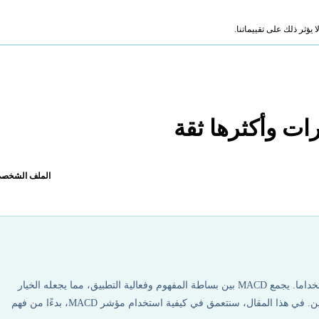
ؤثر ذلك على تقييماتنا.
الملف الشخص
يبرز مؤشر MACD كأحد المؤشرات الفنية الأكثر شيوعا واستخداما. يجمع MACD بين بساطة المفهوم وفعالية التطبيق، مما يجعله الخيار
المفضل للعديد من المتداولين، سواء كانوا مبتدئين أو محترفين. في هذا المقال، سنتعمق في كيفية استخدام مؤشر MACD، بدءًا من فهم