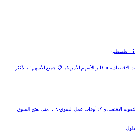
 فلسطين
 الاقتصادية
📊 فلتر الأسهم الأمريكية
📋 جميع الأسهم
📈 الأكثر
لتقويم الاقتصادي
🕐 أوقات عمل السوق
🇺🇸 متى يفتح السوق
داول