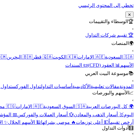
تخطي إلى المحتوى الرئيسي
✕
الوسطاء والتقييمات
🏆
›
🏆 تقييم شركات التداول
المنصات
🌍
›
 عُمان
🇧🇭 البحرين
🇶🇦 قطر
🇰🇼 الكويت
🇦🇪 الإمارات
🇸🇦 السعودية
📜 السندات
📊 العقود (CFD)
الأسهم
موسوعة البيت العربي
📚
›
الأسهم
تداول الفوركس
أساسيات التداول
الأكاديمية
مقالات تعليمية
المدونة
الأسهم والبورصات
📈
›
🇪🇬 مصر
🇦🇪 الإمارات
🇸🇦 السوق السعودية
🌍 كل البورصات العربية
لاقتصادية
💱 أسعار العملات والفوركس
🥇 أسعار الذهب والمعادن
اليوم
نقية
🕌 الأسهم الحلال
🔥 موصى بشرائها
💵 أعلى توزيعات
أرخص تقييماً
أدوات التداول
🧮
›