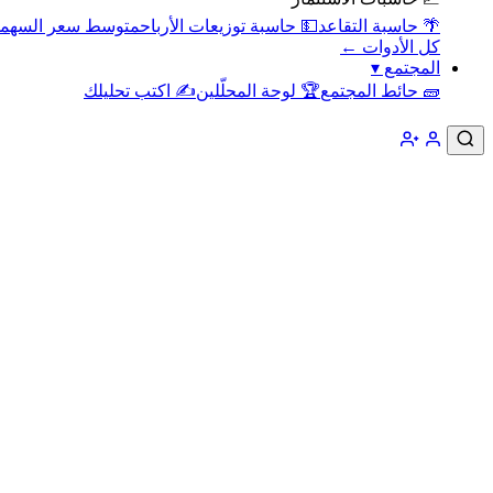
🌴 حاسبة التقاعد
💵 حاسبة توزيعات الأرباح
متوسط سعر السهم
كل الأدوات ←
المجتمع
▾
🧱 حائط المجتمع
🏆 لوحة المحلّلين
✍️ اكتب تحليلك