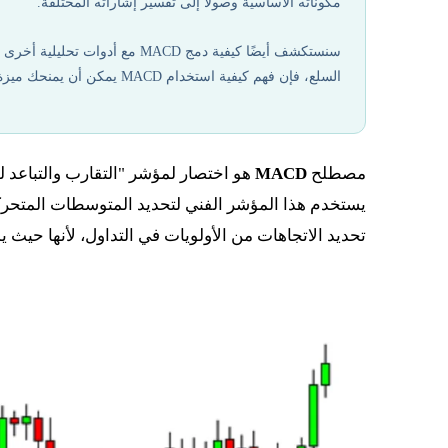
مكوناته الأساسية وصولًا إلى تفسير إشاراته المختلفة.
سنستكشف أيضًا كيفية دمج MACD م
السلع، فإن فهم كيفية استخدام MACD يمكن أن يمنحك ميزة تنافسية في رحلتك نحو تحقيق أهدافك المالية.
مصطلح
MACD
يستخدم هذا المؤشر الفني لتحديد المتوسطات المتحركة ا
تحديد الاتجاهات من الأولويات في التداول، لأنها حيث يم