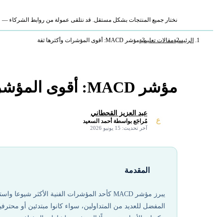
نختار جميع المنتجات بشكل مستقل. قد نتلقى عمولة من روابط الشركاء — لا ي
الرئيسية
مقالات تعليمية
مؤشر MACD: أقوى المؤشرات وأكثرها ثقة
مؤشر MACD: أقوى المؤشرات وأكثرها ثقة
عبد العزيز القحطاني
ع
مُراجَع بواسطة أحمد السعيد
✓
آخر تحديث: 15 يونيو 2026
المقدمة