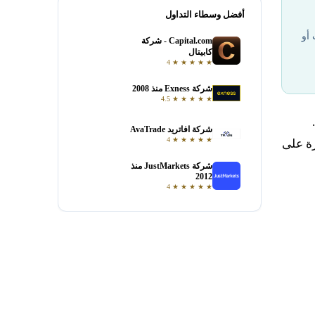
أفضل وسطاء التداول
 أو
Capital.com - شركة
فتح حساب
كابيتال
4
★
★
★
★
★
شركة Exness منذ 2008
فتح حساب
4.5
★
★
★
★
★
Moving Average Convergence Diverge).
شركة افاتريد AvaTrade
فتح حساب
4
★
★
★
★
★
رة على
شركة JustMarkets منذ
فتح حساب
2012
4
★
★
★
★
★