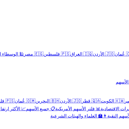
سلامية الحلال
🇪🇬 مصر
🇵🇸 فلسطين
🇮🇶 العراق
🇯🇴 الأردن
🇴
تداول 
🇵🇸 فلسطين
🇴🇲 عُمان
🇧🇭 البحرين
🇯🇴 الأردن
🇶🇦 قطر
🇰🇼 الكويت
 الأكثر ارتفاعاً
📋 جميع الأسهم
📊 فلتر الأسهم الأمريكية
📅 المؤشرات ا
👨‍🏫 العلماء والهيئات الشرعية
✨ الأسهم ال