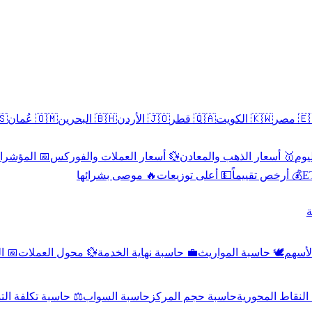
سطين
🇴🇲 عُمان
🇧🇭 البحرين
🇯🇴 الأردن
🇶🇦 قطر
🇰🇼 الكويت
🇪🇬 
 الاقتصادية
💱 أسعار العملات والفوركس
🥇 أسعار الذهب والمعادن
🥇 
🔥 موصى بشرائها
💵 أعلى توزيعات
💰 أرخص تقييماً

صادي
💱 محول العملات
💼 حاسبة نهاية الخدمة
🕊️ حاسبة المواريث
🧼 حا
اسبة تكلفة التداول
حاسبة السواب
حاسبة حجم المركز
حاسبة النقاط ال