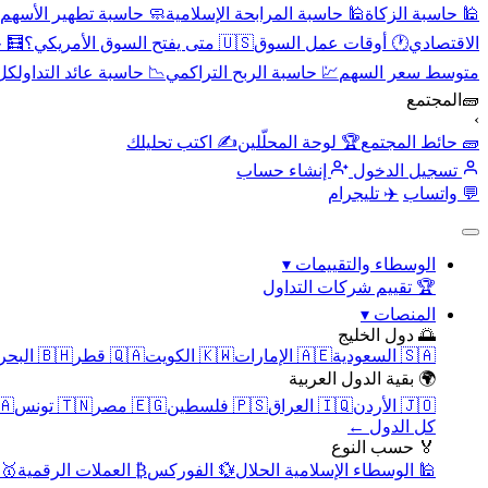
🕌 حاسبة الزكاة
🕌 حاسبة المرابحة الإسلامية
🧼 حاسبة تطهير الأسهم
الاقتصادي
🕐 أوقات عمل السوق
🇺🇸 متى يفتح السوق الأمريكي؟
🧮 
متوسط سعر السهم
💹 حاسبة الربح التراكمي
📉 حاسبة عائد التداول
كل 
🧱
المجتمع
›
🧱 حائط المجتمع
🏆 لوحة المحلّلين
✍️ اكتب تحليلك
تسجيل الدخول
إنشاء حساب
💬 واتساب
✈️ تليجرام
الوسطاء والتقييمات
▾
🏆 تقييم شركات التداول
المنصات
▾
🌅 دول الخليج
🇸🇦 السعودية
🇦🇪 الإمارات
🇰🇼 الكويت
🇶🇦 قطر
🇧🇭 البحرين
🌍 بقية الدول العربية
🇯🇴 الأردن
🇮🇶 العراق
🇵🇸 فلسطين
🇪🇬 مصر
🇹🇳 تونس
🇲🇦 
كل الدول ←
🏅 حسب النوع
🕌 الوسطاء الإسلامية الحلال
💱 الفوركس
₿ العملات الرقمية
🥇 