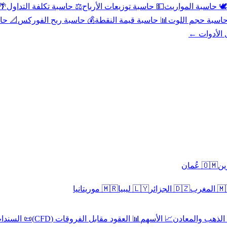
عد
⚖️ حاسبة تكلفة التداول
💵 حاسبة توزيعات الأرباح
🕊️ حاسبة المواريث
حورية
💰 حاسبة ربح الفوركس
📊 حاسبة قيمة النقطة
🧮 حاسبة حجم ال
كل الأدوا
🇴🇲 عُمان
🇲🇷 موريتانيا
🇱🇾 ليبيا
🇩🇿 الجزائر
🇲🇦 ا
 السندات
📊 العقود مقابل الفروقات (CFD)
📈 الأسهم
🥇 الذهب والمع