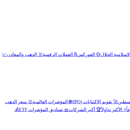
إسلامية الحلال
💱 الفوركس
₿ العملات الرقمية
🥇 الذهب والمعادن
📈
🚀 تقويم الاكتتابات (IPO)
🌐 المؤشرات العالمية
🥇 سعر الذهب
اً
⚡ الأكثر تداولاً
🏆 أكبر الشركات
🧺 صناديق المؤشرات ETF
💰