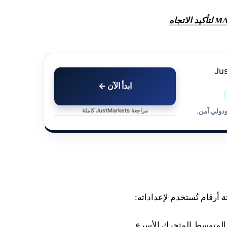
ابدأ الآن ←
مراجعة JustMarkets كاملة
ودولي آمن.
لمتوسط المتحرك الأسرع.