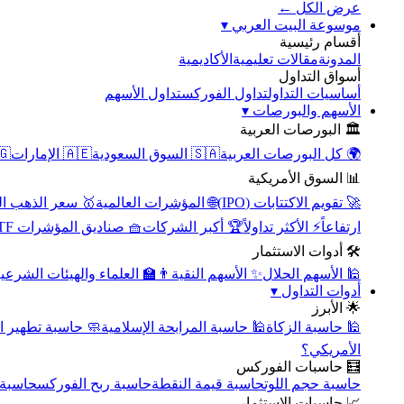
عرض الكل ←
▾
موسوعة البيت العربي
أقسام رئيسية
الأكاديمية
مقالات تعليمية
المدونة
أسواق التداول
تداول الأسهم
تداول الفوركس
أساسيات التداول
▾
الأسهم والبورصات
🏛️ البورصات العربية
مصر
🇦🇪 الإمارات
🇸🇦 السوق السعودية
🌍 كل البورصات العربية
📊 السوق الأمريكية
سعر الذهب اليوم
🌐 المؤشرات العالمية
🚀 تقويم الاكتتابات (IPO)
🧺 صناديق المؤشرات ETF
🏆 أكبر الشركات
⚡ الأكثر تداولاً
ارتفاعاً
🛠️ أدوات الاستثمار
‍🏫 العلماء والهيئات الشرعية
✨ الأسهم النقية
🕌 الأسهم الحلال
▾
أدوات التداول
🌟 الأبرز
سبة تطهير الأسهم
🕌 حاسبة المرابحة الإسلامية
🕌 حاسبة الزكاة
الأمريكي؟
🧮 حاسبات الفوركس
محورية
حاسبة ربح الفوركس
حاسبة قيمة النقطة
حاسبة حجم اللوت
📈 حاسبات الاستثمار