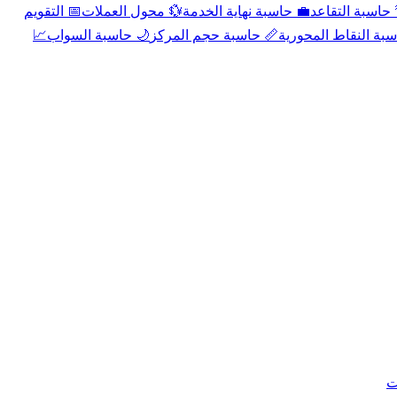
📅 التقويم
💱 محول العملات
💼 حاسبة نهاية الخدمة
🌴 حاسبة التقا
📈
🌙 حاسبة السواب
📏 حاسبة حجم المركز
📐 حاسبة النقاط الم
