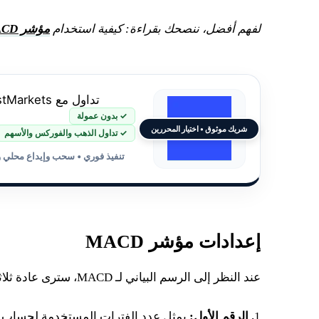
لفهم أفضل، ننصحك بقراءة: كيفية استخدام
مؤشر MACD لتأكيد الاتجاه
تداول مع JustMarkets
✓ بدون عمولة
شريك موثوق • اختيار المحررين
✓ تداول الذهب والفوركس والأسهم
تنفيذ فوري • سحب وإيداع محلي 
إعدادات مؤشر MACD
عند النظر إلى الرسم البياني لـ MACD، سترى عادة ثلاثة أرقام تُستخدم لإعداداته:
1
. الرقم الأول:
يمثل عدد الفترات المستخدمة لحساب ا