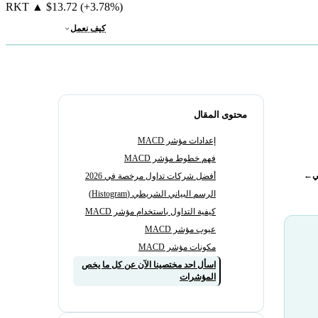
RKT
▲
$13.72
(+3.78%)
كيف نعمل
محتوى المقال
إعدادات مؤشر MACD
فهم خطوط مؤشر MACD
ي
←
أفضل شركات تداول مرخصة في 2026
الرسم البياني الشريطي (Histogram)
كيفية التداول باستخدام مؤشر MACD
عيوب مؤشر MACD
مكونات مؤشر MACD
اسأل احد مختصينا الآن عن كل ما يخص
المؤشرات