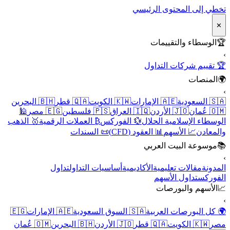
تخطي إلى المحتوى الرئيسي
✕
🏆
الوسطاء والتقييمات
›
🏆 تقييم شركات التداول
🌍
المنصات
›
🇸🇦 السعودية
🇦🇪 الإمارات
🇰🇼 الكويت
🇶🇦 قطر
🇧🇭 البحرين
🇴🇲 عُمان
🇯🇴 الأردن
🇮🇶 العراق
🇵🇸 فلسطين
🇪🇬 مصر
🕌
الوسطاء الإسلامية الحلال
💱 الفوركس
₿ العملات الرقمية
🥇 الذهب
والمعادن
📈 الأسهم
📊 العقود (CFD)
📜 السندات
📚
موسوعة البيت العربي
›
المدونة
مقالات تعليمية
الأكاديمية
أساسيات التداول
تداول
الفوركس
تداول الأسهم
📈
الأسهم والبورصات
›
🌍 كل البورصات العربية
🇸🇦 السوق السعودية
🇦🇪 الإمارات
🇪🇬
مصر
🇰🇼 الكويت
🇶🇦 قطر
🇯🇴 الأردن
🇧🇭 البحرين
🇴🇲 عُمان