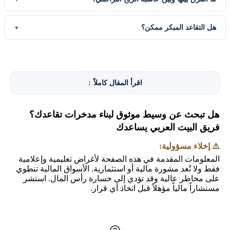
سنوات أطول. حتى المبالغ الصغيرة المستثمرة مبكراً قد تتجاوز مبالغ أكبر
تُستثمر متأخراً.
حاسبة التقاعد مصمَّمة للتخطيط بالعمر: تدخل عمرك وسن التقاعد، وتعطيك
هل التقاعد المبكر ممكن؟
▼
حجم الصندوق والدخل الشهري المتوقع بعد التقاعد. أما حاسبة الربح
التراكمي فعامة لأي هدف ادخاري.
نعم، بزيادة معدل الادخار الشهري والاستثمار في أصول ذات عائد مناسب
وخفض النفقات. جرّب خفض سن التقاعد في الحاسبة لترى كم تحتاج أن
تدّخر شهرياً.
اقرأ المقال كاملاً
↓
هل تبحث عن وسيط موثوق لبناء مدخرات تقاعدك؟
فريق البيت العربي يساعدك
⚠️ إخلاء مسؤولية:
المعلومات المقدمة في هذه الصفحة لأغراض تعليمية وإعلامية
فقط ولا تُعد مشورة مالية أو استثمارية. الأسواق المالية تنطوي
على مخاطر عالية وقد تؤدي إلى خسارة رأس المال. استشر
مستشاراً مالياً مؤهلاً قبل اتخاذ أي قرار.