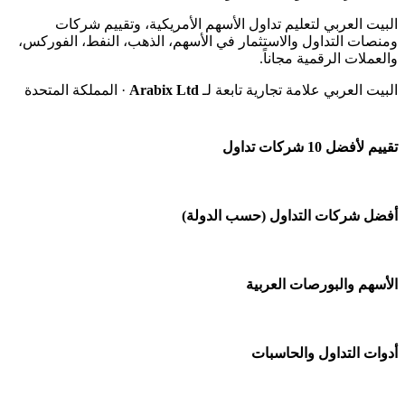
البيت العربي لتعليم تداول الأسهم الأمريكية، وتقييم شركات
ومنصات التداول والاستثمار في الأسهم، الذهب، النفط، الفوركس،
والعملات الرقمية مجاناً.
البيت العربي علامة تجارية تابعة لـ
Arabix Ltd
· المملكة المتحدة
تقييم لأفضل 10 شركات تداول
شركة Capital.com
أفضل شركات التداول (حسب الدولة)
افاتريد AvaTrade
شركات تداول في السعودية
الأسهم والبورصات العربية
اكسنس Exness
شركات تداول في الإمارات
منصة بينانس
🌍 كل البورصات العربية
أدوات التداول والحاسبات
شركات تداول في الكويت
Bybit باي بت
🇸🇦 السوق السعودية