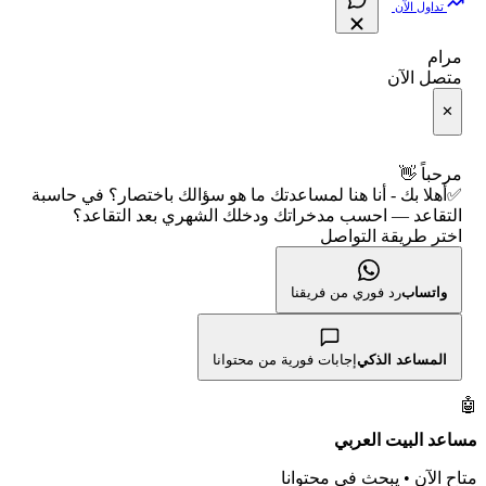
تداول الآن
📋 جميع الأسهم
شركات التداول النصابة
🧮 حاسبة متوسط سعر السهم
مرام
🕌 الأسهم الحلال
متصل الآن
الإبلاغ عن شركة نصابة
📅 التقويم الاقتصادي
✕
👨‍🏫 العلماء والهيئات الشرعية
شروط الاستخدام
🕐 أوقات عمل السوق
مرحباً 👋
✅أهلا بك - أنا هنا لمساعدتك ما هو سؤالك باختصار؟ في حاسبة
سياسة الخصوصية
🇺🇸 متى يفتح السوق الأمريكي؟
التقاعد — احسب مدخراتك ودخلك الشهري بعد التقاعد؟
اختر طريقة التواصل
🛠️ كل الأدوات
واتساب
رد فوري من فريقنا
المساعد الذكي
إجابات فورية من محتوانا
🤖
مساعد البيت العربي
متاح الآن • يبحث في محتوانا