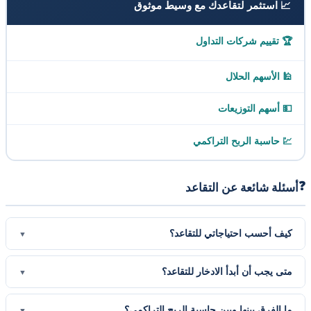
📈 استثمر لتقاعدك مع وسيط موثوق
🏆 تقييم شركات التداول
🕌 الأسهم الحلال
💵 أسهم التوزيعات
💹 حاسبة الربح التراكمي
❓
أسئلة شائعة عن التقاعد
كيف أحسب احتياجاتي للتقاعد؟
▼
قدّر ادخارك الشهري والعائد السنوي المتوقع وعدد السنوات حتى التقاعد.
متى يجب أن أبدأ الادخار للتقاعد؟
▼
تحسب الأداة قيمة مدخراتك المستقبلية بالعائد المركّب، ثم تقسّمها على
سنوات التقاعد لتقدير دخلك الشهري.
كلما بدأت أبكر كان أفضل، لأن العائد المركّب يضاعف مدخراتك على
ما الفرق بينها وبين حاسبة الربح التراكمي؟
▼