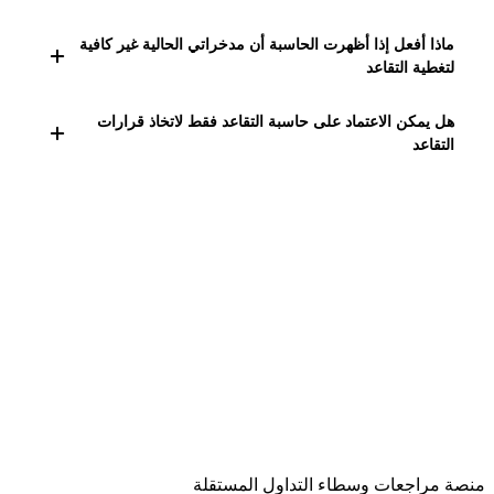
الشهرية، معدل العائد المتوقع، ومتطلبات الإنفاق بعد التقاعد،
نعم، العديد من حاسبات التقاعد الحديثة تدمج معدلات التضخم
فكل هذه العوامل تؤثر على النتائج النهائية.
ماذا أفعل إذا أظهرت الحاسبة أن مدخراتي الحالية غير كافية
لتعديل القيمة المستقبلية للأموال، مما يعكس قدرتها الشرائية
لتغطية التقاعد
المتوقعة، وهذا يساعد في تجنب تقدير غير واقعي للمدخرات
في هذه الحالة، يجب مراجعة خطة التوفير، باستثمار مبلغ أكبر
والدخل المستقبلي.
هل يمكن الاعتماد على حاسبة التقاعد فقط لاتخاذ قرارات
شهريًا، زيادة مدة العمل قبل التقاعد، تعديل نمط الإنفاق
التقاعد
المستقبلي، أو البحث عن مصادر دخل إضافية لضمان توفير دخل
حاسبة التقاعد أداة مساعدة لكنها لا تغني عن الاستشارة المالية
كافٍ بعد التقاعد.
الشخصية، حيث ينبغي دمج نتائجها مع تقييم شامل لظروفك
الصحية، الاقتصادية، وأهدافك الحياتية لضمان خطة متوازنة
وواقعية للتقاعد.
منصة مراجعات وسطاء التداول المستقلة