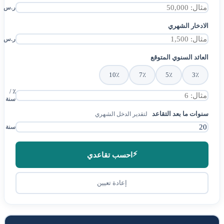
ر.س
الادخار الشهري
ر.س
العائد السنوي المتوقع
10٪
7٪
5٪
3٪
٪ /
سنة
سنوات ما بعد التقاعد
لتقدير الدخل الشهري
سنة
⚡
احسب تقاعدي
إعادة تعيين