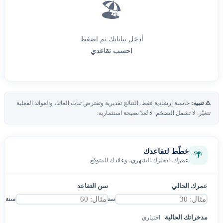
🏖️
أدخل بياناتك ثم اضغط
احسب تقاعدي
⚠️ تنبيه:
حاسبة إرشادية فقط. النتائج تقديرية وتفترض ثبات العائد، والعوائد الفعلية
تتغيّر. لا تشمل التضخم. لا تُعدّ نصيحة استثمارية.
خطّط لتقاعدك
🌴
عمرك، ادخارك الشهري، وعائدك المتوقع
عمرك الحالي
سن التقاعد
سنة
سنة
مدخراتك الحالية
اختياري