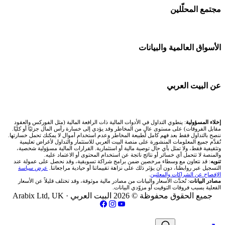
شركات تداول في قطر
🕌 حاسبة الزكاة
مجتمع المحلّلين
شركة Xm
🇦🇪 أسواق الإمارات
شركات تداول في البحرين
💱 محول العملات
شركة Okx
🇪🇬 البورصة المصرية
🧱 حائط المجتمع
الأسواق العالمية والبيانات
شركات تداول في عُمان
🧮 حاسبة حجم اللوت
اكس تي بي XTB
🇰🇼 بورصة الكويت
🏆 لوحة المحلّلين
شركات تداول في الأردن
📊 حاسبة قيمة النقطة
🌐 المؤشرات العالمية
عن البيت العربي
انتراكتيف بروكرز IBKR
🇶🇦 بورصة قطر
✍️ اكتب تحليلك
شركات تداول في العراق
💰 حاسبة ربح الفوركس
🥇 سعر الذهب اليوم
🇯🇴 بورصة عمّان
من نحن
إخلاء المسؤولية
: ينطوي التداول في الأدوات المالية ذات الرافعة المالية (مثل الفوركس والعقود
شركات تداول في فلسطين
📌 حاسبة النقاط المحورية
مقابل الفروقات) على مستوى عالٍ من المخاطر وقد يؤدي إلى خسارة رأس المال جزئيًا أو كليًا.
🥇 أسعار الذهب والمعادن
ننصح بالتداول فقط بعد فهم كامل لطبيعة المخاطر وعدم استخدام أموال لا يمكنك تحمل خسارتها.
🇧🇭 بورصة البحرين
تُقدَّم جميع المعلومات المنشورة على منصة البيت العربي للاستثمار والتداول لأغراض تعليمية
تواصل معنا
شركات تداول في مصر
وتثقيفية فقط، ولا تمثل بأي حال توصية مالية أو استثمارية. القرارات المالية مسؤولية شخصية،
📏 حاسبة حجم المركز
والمنصة لا تتحمل أي خسائر أو نتائج ناتجة عن استخدام المحتوى أو الاعتماد عليه.
💱 أسعار العملات والفوركس
تنويه
: قد نتعاون مع وسطاء مرخصين ضمن برامج شراكة تسويقية، وقد نحصل على عمولة عند
🇴🇲 بورصة مسقط
التسجيل عبر روابطنا، دون أن يؤثر ذلك على نزاهة تقييماتنا أو حيادية مراجعاتنا.
عرض سياسة
فريق المؤلفين
الإفصاح عن الشراكات والمعلنين
.
🔄 حاسبة تكلفة السواب
💵 سعر الريال السعودي في مصر
مصادر البيانات
: تُحدَّث الأسعار والبيانات من مصادر مالية موثوقة، وقد تختلف قليلاً عن الأسعار
🇵🇸 بورصة فلسطين
الفعلية بسبب فروقات التوقيت أو مزوّدي البيانات.
مقالات تعليمية
جميع الحقوق محفوظة © 2026 البيت العربي ·
Arabix Ltd, UK
📈 حاسبة عائد التداول
📅 المؤشرات الاقتصادية
فحص الأسهم الأمريكية الشرعي
سياسة تقييم الشركات
📊 حاسبة الربح التراكمي