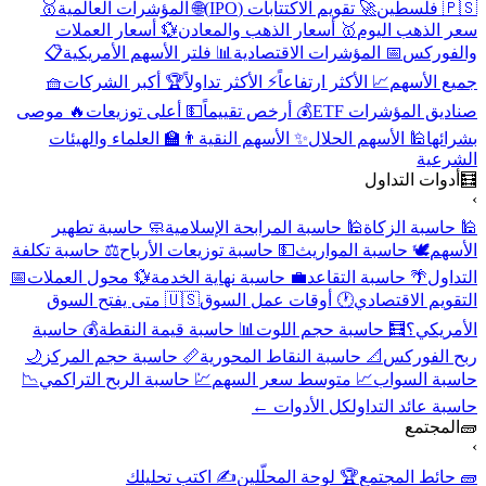
🇵🇸 فلسطين
🚀 تقويم الاكتتابات (IPO)
🌐 المؤشرات العالمية
🥇
سعر الذهب اليوم
🥇 أسعار الذهب والمعادن
💱 أسعار العملات
والفوركس
📅 المؤشرات الاقتصادية
📊 فلتر الأسهم الأمريكية
📋
جميع الأسهم
📈 الأكثر ارتفاعاً
⚡ الأكثر تداولاً
🏆 أكبر الشركات
🧺
صناديق المؤشرات ETF
💰 أرخص تقييماً
💵 أعلى توزيعات
🔥 موصى
بشرائها
🕌 الأسهم الحلال
✨ الأسهم النقية
👨‍🏫 العلماء والهيئات
الشرعية
🧮
أدوات التداول
›
🕌 حاسبة الزكاة
🕌 حاسبة المرابحة الإسلامية
🧼 حاسبة تطهير
الأسهم
🕊️ حاسبة المواريث
💵 حاسبة توزيعات الأرباح
⚖️ حاسبة تكلفة
التداول
🌴 حاسبة التقاعد
💼 حاسبة نهاية الخدمة
💱 محول العملات
📅
التقويم الاقتصادي
🕐 أوقات عمل السوق
🇺🇸 متى يفتح السوق
الأمريكي؟
🧮 حاسبة حجم اللوت
📊 حاسبة قيمة النقطة
💰 حاسبة
ربح الفوركس
📐 حاسبة النقاط المحورية
📏 حاسبة حجم المركز
🌙
حاسبة السواب
📈 متوسط سعر السهم
💹 حاسبة الربح التراكمي
📉
حاسبة عائد التداول
كل الأدوات ←
🧱
المجتمع
›
🧱 حائط المجتمع
🏆 لوحة المحلّلين
✍️ اكتب تحليلك