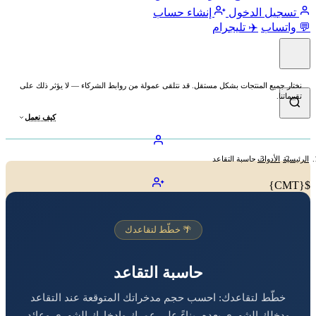
تسجيل الدخول
إنشاء حساب
💬 واتساب
✈️ تليجرام
نختار جميع المنتجات بشكل مستقل. قد نتلقى عمولة من روابط الشركاء — لا يؤثر ذلك على
تقييماتنا.
كيف نعمل
الرئيسية
الأدوات
حاسبة التقاعد
${CMT}
🌴 خطّط لتقاعدك
حاسبة التقاعد
خطّط لتقاعدك: احسب حجم مدخراتك المتوقعة عند التقاعد
ودخلك الشهري بعده، بناءً على عمرك وادخارك الشهري وعائد