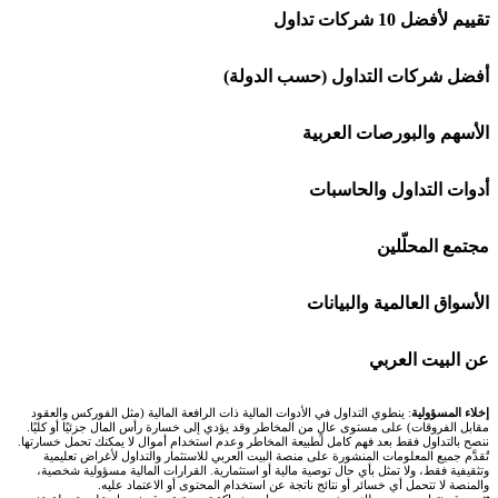
تقييم لأفضل 10 شركات تداول
شركة Capital.com
أفضل شركات التداول (حسب الدولة)
افاتريد AvaTrade
شركات تداول في السعودية
الأسهم والبورصات العربية
اكسنس Exness
شركات تداول في الإمارات
🌍 كل البورصات العربية
أدوات التداول والحاسبات
منصة بينانس
شركات تداول في الكويت
🇸🇦 السوق السعودية
🕌 حاسبة الزكاة
مجتمع المحلّلين
Bybit باي بت
شركات تداول في قطر
🇦🇪 أسواق الإمارات
💱 محول العملات
🧱 حائط المجتمع
الأسواق العالمية والبيانات
شركة Xm
شركات تداول في البحرين
🇪🇬 البورصة المصرية
🧮 حاسبة حجم اللوت
🏆 لوحة المحلّلين
🌐 المؤشرات العالمية
عن البيت العربي
شركة Okx
شركات تداول في عُمان
🇰🇼 بورصة الكويت
📊 حاسبة قيمة النقطة
✍️ اكتب تحليلك
🥇 سعر الذهب اليوم
من نحن
إخلاء المسؤولية
: ينطوي التداول في الأدوات المالية ذات الرافعة المالية (مثل الفوركس والعقود
مقابل الفروقات) على مستوى عالٍ من المخاطر وقد يؤدي إلى خسارة رأس المال جزئيًا أو كليًا.
ننصح بالتداول فقط بعد فهم كامل لطبيعة المخاطر وعدم استخدام أموال لا يمكنك تحمل خسارتها.
اكس تي بي XTB
شركات تداول في الأردن
🇶🇦 بورصة قطر
💰 حاسبة ربح الفوركس
تُقدَّم جميع المعلومات المنشورة على منصة البيت العربي للاستثمار والتداول لأغراض تعليمية
🥇 أسعار الذهب والمعادن
تواصل معنا
وتثقيفية فقط، ولا تمثل بأي حال توصية مالية أو استثمارية. القرارات المالية مسؤولية شخصية،
والمنصة لا تتحمل أي خسائر أو نتائج ناتجة عن استخدام المحتوى أو الاعتماد عليه.