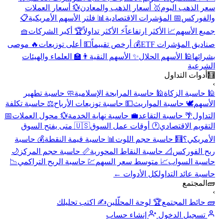
سعر الذهب اليوم
🥇 أسعار الذهب والمعادن
💱 أسعار العملات
والفوركس
📅 المؤشرات الاقتصادية
📊 فلتر الأسهم الأمريكية
📋
جميع الأسهم
📈 الأكثر ارتفاعاً
⚡ الأكثر تداولاً
🏆 أكبر الشركات
🧺
صناديق المؤشرات ETF
💰 أرخص تقييماً
💵 أعلى توزيعات
🔥 موصى
بشرائها
🕌 الأسهم الحلال
✨ الأسهم النقية
👨‍🏫 العلماء والهيئات
الشرعية
🧮
أدوات التداول
›
🕌 حاسبة الزكاة
🕌 حاسبة المرابحة الإسلامية
🧼 حاسبة تطهير
الأسهم
🕊️ حاسبة المواريث
💵 حاسبة توزيعات الأرباح
⚖️ حاسبة تكلفة
التداول
🌴 حاسبة التقاعد
💼 حاسبة نهاية الخدمة
💱 محول العملات
📅
التقويم الاقتصادي
🕐 أوقات عمل السوق
🇺🇸 متى يفتح السوق
الأمريكي؟
🧮 حاسبة حجم اللوت
📊 حاسبة قيمة النقطة
💰 حاسبة
ربح الفوركس
📐 حاسبة النقاط المحورية
📏 حاسبة حجم المركز
🌙
حاسبة السواب
📈 متوسط سعر السهم
💹 حاسبة الربح التراكمي
📉
حاسبة عائد التداول
كل الأدوات ←
🧱
المجتمع
›
🧱 حائط المجتمع
🏆 لوحة المحلّلين
✍️ اكتب تحليلك
تسجيل الدخول
إنشاء حساب