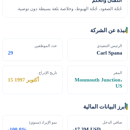
الكفّتان والحُكم
حُجّة الصعود، حُجّة الهبوط، وخلاصة بلغة بسيطة دون توصية.
نبذة عن الشركة
الرئيس التنفيذي
عدد الموظفين
29
Carl Spana
المقر
تاريخ الإدراج
Monmouth Junction،
15 أكتوبر 1997
US
أبرز البيانات المالية
صافي الدخل
نمو الإيراد (سنوي)
-100.0%
-17.3M USD