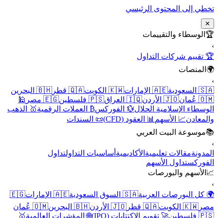
تخطي إلى المحتوى الرئيسي
✕
🏆
الوسطاء والتقييمات
›
🏆 تقييم شركات التداول
🌍
المنصات
›
🇸🇦 السعودية
🇦🇪 الإمارات
🇰🇼 الكويت
🇶🇦 قطر
🇧🇭 البحرين
🇴🇲 عُمان
🇯🇴 الأردن
🇮🇶 العراق
🇵🇸 فلسطين
🇪🇬 مصر
🕌
الوسطاء الإسلامية الحلال
💱 الفوركس
₿ العملات الرقمية
🥇 الذهب
والمعادن
📈 الأسهم
📊 العقود (CFD)
📜 السندات
📚
موسوعة البيت العربي
›
المدونة
مقالات تعليمية
الأكاديمية
أساسيات التداول
تداول
الفوركس
تداول الأسهم
📈
الأسهم والبورصات
›
🌍 كل البورصات العربية
🇸🇦 السوق السعودية
🇦🇪 الإمارات
🇪🇬
مصر
🇰🇼 الكويت
🇶🇦 قطر
🇯🇴 الأردن
🇧🇭 البحرين
🇴🇲 عُمان
🇵🇸 فلسطين
🚀 تقويم الاكتتابات (IPO)
🌐 المؤشرات العالمية
🥇