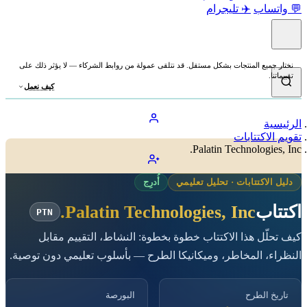
💬 واتساب
✈️ تليجرام
نختار جميع المنتجات بشكل مستقل. قد نتلقى عمولة من روابط الشركاء — لا يؤثر ذلك على
تقييماتنا.
كيف نعمل
الرئيسية
تقويم الاكتتابات
Palatin Technologies, Inc.
دليل الاكتتابات · تحليل تعليمي
أُدرِج
اكتتاب
Palatin Technologies, Inc.
PTN
كيف تحلّل هذا الاكتتاب خطوة بخطوة: النشاط، التقييم مقابل
النظراء، المخاطر، وميكانيكا الطرح — بأسلوب تعليمي دون توصية.
تاريخ الطرح
البورصة