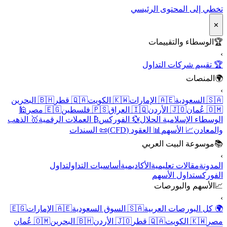
تخطي إلى المحتوى الرئيسي
✕
🏆
الوسطاء والتقييمات
›
🏆 تقييم شركات التداول
🌍
المنصات
›
🇸🇦 السعودية
🇦🇪 الإمارات
🇰🇼 الكويت
🇶🇦 قطر
🇧🇭 البحرين
🇴🇲 عُمان
🇯🇴 الأردن
🇮🇶 العراق
🇵🇸 فلسطين
🇪🇬 مصر
🕌
الوسطاء الإسلامية الحلال
💱 الفوركس
₿ العملات الرقمية
🥇 الذهب
والمعادن
📈 الأسهم
📊 العقود (CFD)
📜 السندات
📚
موسوعة البيت العربي
›
المدونة
مقالات تعليمية
الأكاديمية
أساسيات التداول
تداول
الفوركس
تداول الأسهم
📈
الأسهم والبورصات
›
🌍 كل البورصات العربية
🇸🇦 السوق السعودية
🇦🇪 الإمارات
🇪🇬
مصر
🇰🇼 الكويت
🇶🇦 قطر
🇯🇴 الأردن
🇧🇭 البحرين
🇴🇲 عُمان