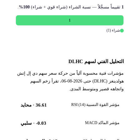
1
تقييماً مسجَّلاً — نسبة الشراء (شراء قوي + شراء)
100%
.
1
شراء (1)
التحليل الفني لسهم DLHC
مؤشرات فنية محسوبة آلياً من حركة سعر سهم دي إل إتش
هولدينغز (DLHC) حتى 2026-08-06، تقرأ زخم السهم
واتجاهه قصير ومتوسط المدى.
مؤشر القوة النسبية RSI (14)
36.61
· محايد
مؤشر الماكد MACD
-0.03
· سلبي