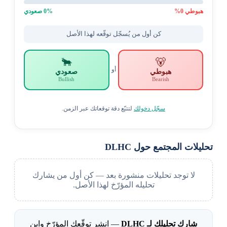
هبوطي
0
%
% صعودي
0
كن أول من يُسجّل توقّعه لهذا الأصل
🐂
🐻
أو
هبوطي
صعودي
Bullish
Bearish
سجّل دخولك
لتتبّع دقة توقعاتك عبر الزمن.
تحليلات المجتمع حول DLHC
لا توجد تحليلات منشورة بعد — كن أول من يشارك
تحليله المؤرّخ لهذا الأصل.
شارك تحليلك لـ DLHC
— انشر توقّعك المؤرّخ وابنِ