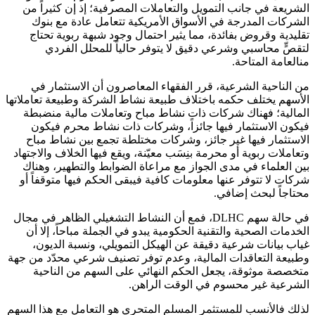
الشريعة في جانب التمويل والتعاملات المصرفية؛ إذ إن كثيراً من
الشركات المدرجة في الأسواق الأمريكية تتعامل عادة مع بنوك
تقليدية وقروض بفائدة، مما يثير احتمال وجود شبهة ربوية تحتاج
لتقصٍّ محاسبي وشرعي دقيق لا يتوفر حالياً للمحلل الفردي
منالعامة المتاحة.
من الناحية الشرعية، قرر الفقهاء المعاصرون أن الاستثمار في
الأسهم يختلف حكمه باختلاف طبيعة نشاط الشركة وطبيعة تعاملاتها
المالية؛ فهناك شركات ذات نشاط مباح وتعاملات مالية منضبطة
فيكون الاستثمار فيها جائزاً، وشركات ذات نشاط محرم فيكون
الاستثمار فيها غير جائز، وشركات مختلطة تجمع بين نشاط مباح
وتعاملات ربوية أو محرمة بنِسَب معيّنة، ويقع فيها الخلاف والاجتهاد
بين العلماء في مدى الجواز مع مراعاة الضوابط والتطهير، وهناك
شركات لا تتوفر عنها معلومات كافية فيبقى الحكم فيها متوقفاً أو
محتاجاً لبحث إضافي.
في حالة سهم
DLHC
، فمع أن النشاط التشغيلي الظاهر في مجال
الخدمات الصحية والتقنية الحكومية يبدو في الجملة مباحاً، إلا أن
غياب بيانات شرعية دقيقة عن الهيكل التمويلي، ونسبة الديون،
وطبيعة التعاقدات المالية، وعدم توفر تصنيف شرعي محدّد من جهة
متخصصة موثوقة، يجعل الحكم النهائي على السهم من الناحية
الشرعية غير محسوم في الوقت الراهن.
لذلك فالأنسب للمستثمر المسلم المتحري هو التعامل مع هذا السهم