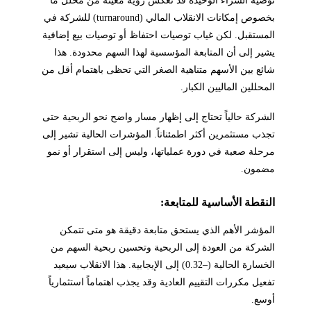
توصية الشراء الوحيدة قد تعكس رؤية معينة من محلل ما
بخصوص إمكانات الانقلاب المالي (turnaround) للشركة في
المستقبل. لكن غياب توصيات احتفاظ أو توصيات بيع إضافية
يشير إلى أن المتابعة المؤسسية لهذا السهم محدودة. هذا
شائع بين الأسهم متناهية الصغر التي تحظى باهتمام أقل من
المحللين الماليين الكبار.
الشركة حالياً تحتاج إلى إظهار مسار واضح نحو الربحية حتى
تجذب مستثمرين أكثر اطمئناناً. المؤشرات الحالية تشير إلى
مرحلة صعبة في دورة عملياتها، وليس إلى استقرار أو نمو
مضمون.
النقطة الأساسية للمتابعة:
المؤشر الأهم الذي يستحق متابعة دقيقة هو متى تتمكن
الشركة من العودة إلى الربحية وتحسين ربحية السهم من
الخسارة الحالية (–0.32) إلى الإيجابية. هذا الانقلاب سيعيد
تفعيل مكررات التقييم العادية وقد يجذب اهتماماً استثمارياً
أوسع.