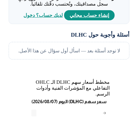
سجل مصداقيتك، وتُحتسب دقّتك تلقائياً.
إنشاء حساب مجاني
لديك حساب؟ دخول
أسئلة وأجوبة حول DLHC
لا توجد أسئلة بعد — اسأل أول سؤال عن هذا الأصل.
مخطط أسعار سهم DLHC الـ OHLC
التفاعلي مع المؤشرات الفنية وأدوات
الرسم.
(2026/08/07) اليوم (DLHC) سعر سهم
→