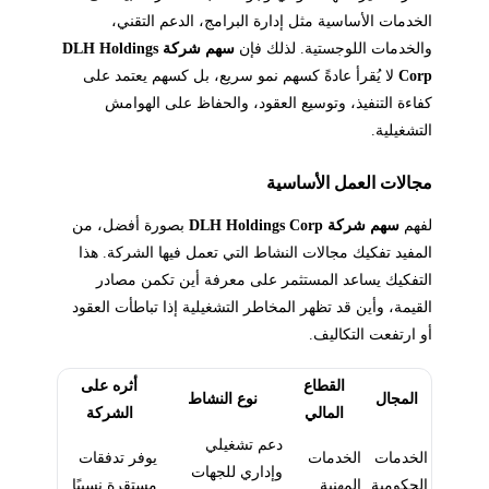
الخدمات الأساسية مثل إدارة البرامج، الدعم التقني،
والخدمات اللوجستية. لذلك فإن
سهم شركة DLH Holdings
Corp
لا يُقرأ عادةً كسهم نمو سريع، بل كسهم يعتمد على
كفاءة التنفيذ، وتوسيع العقود، والحفاظ على الهوامش
التشغيلية.
مجالات العمل الأساسية
لفهم
سهم شركة DLH Holdings Corp
بصورة أفضل، من
المفيد تفكيك مجالات النشاط التي تعمل فيها الشركة. هذا
التفكيك يساعد المستثمر على معرفة أين تكمن مصادر
القيمة، وأين قد تظهر المخاطر التشغيلية إذا تباطأت العقود
أو ارتفعت التكاليف.
القطاع
أثره على
المجال
نوع النشاط
المالي
الشركة
دعم تشغيلي
الخدمات
الخدمات
يوفر تدفقات
وإداري للجهات
الحكومية
المهنية
مستقرة نسبيًا