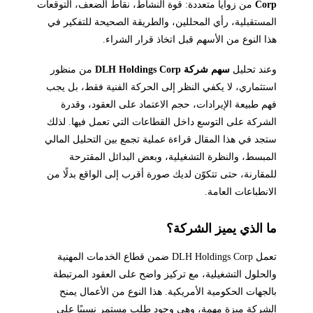
Corp
من زوايا متعددة: قوة النشاط، نقاط الضعف، التوقعات
المستقبلية، رأي المحللين، والطريقة الصحيحة للتفكير في
هذا النوع من الأسهم قبل اتخاذ قرار الشراء.
وعند تحليل
سهم شركة DLH Holdings Corp
من منظور
استثماري، لا يكفي النظر إلى الحركة الفنية فقط، بل يجب
فهم طبيعة الإيرادات، حجم الاعتماد على العقود، وقدرة
الشركة على التوسع داخل القطاعات التي تعمل فيها. لذلك
ستجد في هذا المقال قراءة عملية تجمع بين التحليل المالي
المبسط، والنظرة التشغيلية، وبعض البدائل المقترحة
للمقارنة، حتى تتكوّن لديك صورة أقرب إلى الواقع بدلًا من
الانطباعات العامة.
ما الذي يميز الشركة؟
تعمل DLH Holdings Corp ضمن قطاع الخدمات المهنية
والحلول التشغيلية، مع تركيز واضح على العقود المرتبطة
بالجهات الحكومية الأمريكية. هذا النوع من الأعمال يمنح
الشركة ميزة مهمة، وهي وجود طلب مستمر نسبيًا على