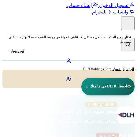
تسجيل الدخول
إنشاء حساب
💬 واتساب
✈️ تليجرام
نختار جميع المنتجات بشكل مستقل. قد نتلقى عمولة من روابط الشركاء — لا يؤثر ذلك على
تقييماتنا.
كيف نعمل
الرئيسية
الأسهم
DLH Holdings Corp
←
احفظ DLHC في قائمتك
NASDAQ: DLHC
سعر سهم دي إل إتش هولدينغز (DLHC)
DLH Holdings Corp · الصناعات · ناسداك
$4.86
▼ 0.41%