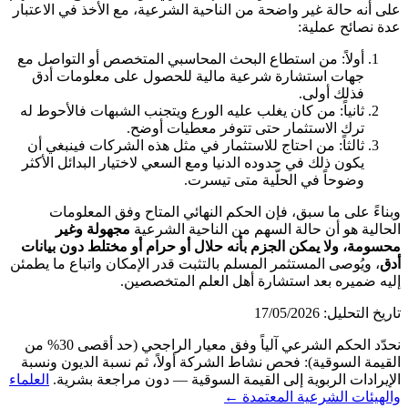
على أنه حالة
غير واضحة
من الناحية الشرعية، مع الأخذ في الاعتبار
عدة نصائح عملية:
أولاً: من استطاع البحث المحاسبي المتخصص أو التواصل مع
جهات استشارة شرعية مالية للحصول على معلومات أدق
فذلك أولى.
ثانياً: من كان يغلب عليه الورع ويتجنب الشبهات فالأحوط له
ترك الاستثمار حتى تتوفر معطيات أوضح.
ثالثاً: من احتاج للاستثمار في مثل هذه الشركات فينبغي أن
يكون ذلك في حدوده الدنيا ومع السعي لاختيار البدائل الأكثر
وضوحاً في الحلّية متى تيسرت.
وبناءً على ما سبق، فإن الحكم النهائي المتاح وفق المعلومات
الحالية هو أن حالة السهم من الناحية الشرعية
مجهولة وغير
محسومة، ولا يمكن الجزم بأنه حلال أو حرام أو مختلط دون بيانات
أدق
، ويُوصى المستثمر المسلم بالتثبت قدر الإمكان واتباع ما يطمئن
إليه ضميره بعد استشارة أهل العلم المتخصصين.
تاريخ التحليل: 17/05/2026
نحدّد الحكم الشرعي آلياً وفق معيار الراجحي (حد أقصى 30% من
القيمة السوقية): فحص نشاط الشركة أولاً، ثم نسبة الديون ونسبة
الإيرادات الربوية إلى القيمة السوقية — دون مراجعة بشرية.
العلماء
والهيئات الشرعية المعتمدة ←