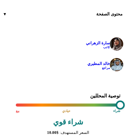
محتوى الصفحة
سارة الزهراني
✓
كاتب
خالد المطيري
✓
مراجع
توصية المحللين
شراء
حيادي
بيع
شراء قوي
السعر المستهدف:
$10.00