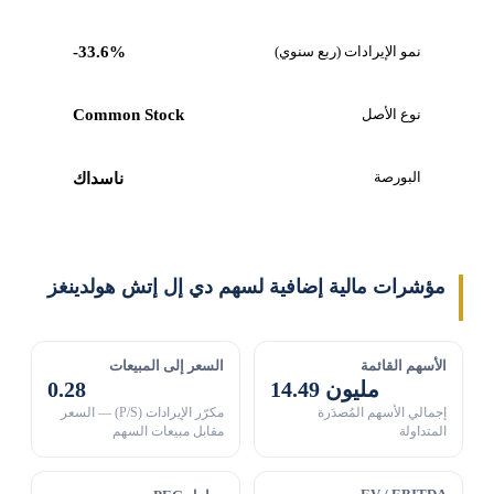
نمو الإيرادات (ربع سنوي)
-33.6%
نوع الأصل
Common Stock
البورصة
ناسداك
مؤشرات مالية إضافية لسهم دي إل إتش هولدينغز
الأسهم القائمة
السعر إلى المبيعات
14.49 مليون
0.28
إجمالي الأسهم المُصدَرة
مكرّر الإيرادات (P/S) — السعر
المتداولة
مقابل مبيعات السهم