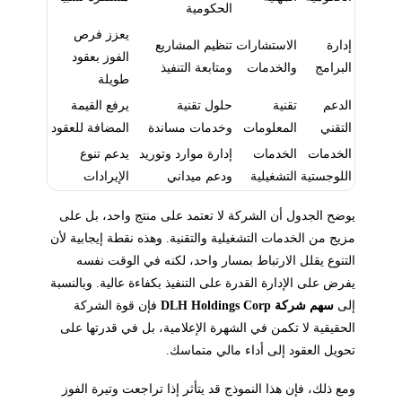
الحكومية
يعزز فرص
إدارة
الاستشارات
تنظيم المشاريع
الفوز بعقود
البرامج
والخدمات
ومتابعة التنفيذ
طويلة
الدعم
تقنية
حلول تقنية
يرفع القيمة
التقني
المعلومات
وخدمات مساندة
المضافة للعقود
الخدمات
الخدمات
إدارة موارد وتوريد
يدعم تنوع
اللوجستية
التشغيلية
ودعم ميداني
الإيرادات
يوضح الجدول أن الشركة لا تعتمد على منتج واحد، بل على
مزيج من الخدمات التشغيلية والتقنية. وهذه نقطة إيجابية لأن
التنوع يقلل الارتباط بمسار واحد، لكنه في الوقت نفسه
يفرض على الإدارة القدرة على التنفيذ بكفاءة عالية. وبالنسبة
إلى
سهم شركة DLH Holdings Corp
فإن قوة الشركة
الحقيقية لا تكمن في الشهرة الإعلامية، بل في قدرتها على
تحويل العقود إلى أداء مالي متماسك.
ومع ذلك، فإن هذا النموذج قد يتأثر إذا تراجعت وتيرة الفوز