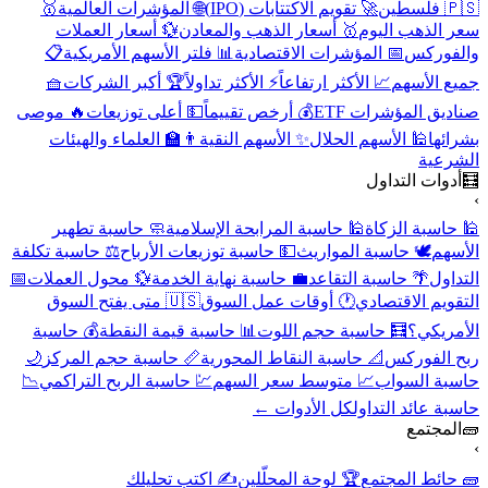
🇵🇸 فلسطين
🚀 تقويم الاكتتابات (IPO)
🌐 المؤشرات العالمية
🥇
سعر الذهب اليوم
🥇 أسعار الذهب والمعادن
💱 أسعار العملات
والفوركس
📅 المؤشرات الاقتصادية
📊 فلتر الأسهم الأمريكية
📋
جميع الأسهم
📈 الأكثر ارتفاعاً
⚡ الأكثر تداولاً
🏆 أكبر الشركات
🧺
صناديق المؤشرات ETF
💰 أرخص تقييماً
💵 أعلى توزيعات
🔥 موصى
بشرائها
🕌 الأسهم الحلال
✨ الأسهم النقية
👨‍🏫 العلماء والهيئات
الشرعية
🧮
أدوات التداول
›
🕌 حاسبة الزكاة
🕌 حاسبة المرابحة الإسلامية
🧼 حاسبة تطهير
الأسهم
🕊️ حاسبة المواريث
💵 حاسبة توزيعات الأرباح
⚖️ حاسبة تكلفة
التداول
🌴 حاسبة التقاعد
💼 حاسبة نهاية الخدمة
💱 محول العملات
📅
التقويم الاقتصادي
🕐 أوقات عمل السوق
🇺🇸 متى يفتح السوق
الأمريكي؟
🧮 حاسبة حجم اللوت
📊 حاسبة قيمة النقطة
💰 حاسبة
ربح الفوركس
📐 حاسبة النقاط المحورية
📏 حاسبة حجم المركز
🌙
حاسبة السواب
📈 متوسط سعر السهم
💹 حاسبة الربح التراكمي
📉
حاسبة عائد التداول
كل الأدوات ←
🧱
المجتمع
›
🧱 حائط المجتمع
🏆 لوحة المحلّلين
✍️ اكتب تحليلك