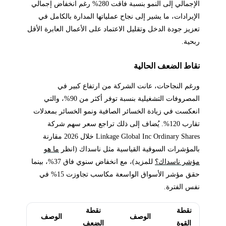
الإجمالي إلى النمو بنسبة فاقت 280% رغم انخفاض إجمالي
الإيرادات، ما يشير إلى نجاح عملياتها المدارة بالكامل في
تعزيز جودة الدخل وتقليل الاعتماد على الأعمال العابرة الأقل
ربحية.
نقاط الضعف الحالية
ورغم النجاحات، عانت الشركة من ارتفاع كبير في
المصروفات التشغيلية بنسبة توفر أكثر من 90%، والتي
انعكست في زيادة الخسائر الصافية ونمو الخسائر بمعدلات
تقارب 120%. يُضاف إلى ذلك تراجع سعر سهم شركة
Linkage Global Inc Ordinary Shares خلال 2026 مقارنة
بالمؤشرات السوقية القياسية مثل ناسداك (انظر
ما هو
مؤشر ناسداك؟
للمزيد)، مع انخفاض سنوي فاق 37%، بينما
حقق مؤشر الأسواق الواسعة مكاسب تجاوزت 15% في
نفس الفترة.
نقطة
نقطة
الوصف
الوصف
القوة
الضعف