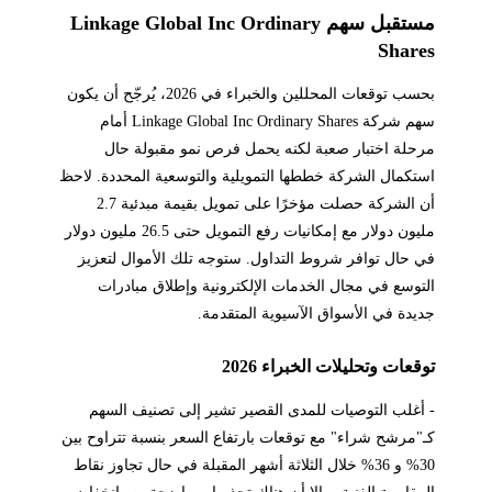
مستقبل سهم Linkage Global Inc Ordinary
Shares
بحسب توقعات المحللين والخبراء في 2026، يُرجّح أن يكون
سهم شركة Linkage Global Inc Ordinary Shares أمام
مرحلة اختبار صعبة لكنه يحمل فرص نمو مقبولة حال
استكمال الشركة خططها التمويلية والتوسعية المحددة. لاحظ
أن الشركة حصلت مؤخرًا على تمويل بقيمة مبدئية 2.7
مليون دولار مع إمكانيات رفع التمويل حتى 26.5 مليون دولار
في حال توافر شروط التداول. ستوجه تلك الأموال لتعزيز
التوسع في مجال الخدمات الإلكترونية وإطلاق مبادرات
جديدة في الأسواق الآسيوية المتقدمة.
توقعات وتحليلات الخبراء 2026
- أغلب التوصيات للمدى القصير تشير إلى تصنيف السهم
كـ"مرشح شراء" مع توقعات بارتفاع السعر بنسبة تتراوح بين
30% و 36% خلال الثلاثة أشهر المقبلة في حال تجاوز نقاط
المقاومة الفنية. - إلا أن هناك تحذيرات واضحة من انخفاض