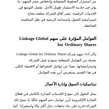
من استمرار الضغوط التشغيلية وانخفاض سعر السهم، ما
يؤثر في جاذبية الاستثمار طويل الأجل. بفضل التوسع في
الخدمات الرقمية، تبقى آفاق الشركة معلقة بنجاح
استراتيجية التحول واستدامة الربحية في ظل المنافسة
الضاغطة.
العوامل المؤثرة على سهم Linkage Global
Inc Ordinary Shares
يتأثر أداء سهم شركة Linkage Global Inc Ordinary Shares
بجملة من العوامل المتعلقة بنموذج عمل الشركة
واستراتيجياتها، بعيدًا عن عوامل الجغرافيا أو الاقتصاد الكلي.
في هذا القسم نستعرض أبرز هذه العوامل.
ديناميكيات السوق وإدارة الأعمال
يمثل التحول إلى نموذج الخدمات المدارة بالكامل في قطاع
التجارة الإلكترونية أبرز عوامل دعم السهم حاليًا، إذ يمنح ذلك
الشركة قدرة على بناء تدفقات دخل أكثر ثباتًا واستقرارًا. كما