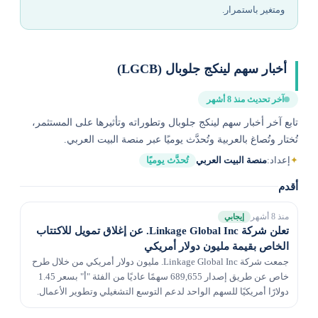
ومتغير باستمرار.
أخبار سهم لينكج جلوبال (LGCB)
آخر تحديث منذ 8 أشهر
تابع آخر أخبار سهم لينكج جلوبال وتطوراته وتأثيرها على المستثمر،
تُختار وتُصاغ بالعربية وتُحدَّث يوميًا عبر منصة البيت العربي.
✦
إعداد:
منصة البيت العربي
تُحدَّث يوميًا
أقدم
منذ 8 أشهر
إيجابي
تعلن شركة Linkage Global Inc. عن إغلاق تمويل للاكتتاب
الخاص بقيمة مليون دولار أمريكي
جمعت شركة Linkage Global Inc. مليون دولار أمريكي من خلال طرح
خاص عن طريق إصدار 689,655 سهمًا عاديًا من الفئة "أ" بسعر 1.45
دولارًا أمريكيًا للسهم الواحد لدعم التوسع التشغيلي وتطوير الأعمال.