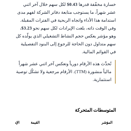
خسارة مخفّفة قدرها
$0.43
لكل سهم خلال آخر اثني
عشر شهراً، ما يستوجب متابعة دفاتر الشركة لفهم مدى
استدامة هذا الأداء واتجاه الربحية في الفترات المقبلة.
وفي الوقت ذاته، بلغت الإيرادات لكل سهم نحو
$3.23
،
وهو مؤشر يعكس حجم النشاط التشغيلي الذي يولّده كل
سهم متداول دون الحاجة للرجوع إلى البنود التفصيلية
في القوائم المالية.
تُحدَّث هذه الأرقام دورياً وتعكس آخر اثني عشر شهراً
مالياً منشورة (TTM). الأرقام مرجعية ولا تشكّل توصية
استثمارية.
المتوسطات المتحركة
المؤشر
القيمة
الإشارة