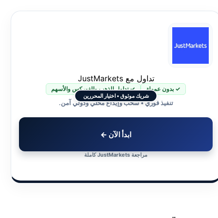
تداول مع JustMarkets
✓ بدون عمولة
✓ تداول الذهب والفوركس والأسهم
شريك موثوق • اختيار المحررين
تنفيذ فوري • سحب وإيداع محلي ودولي آمن.
ابدأ الآن ←
مراجعة JustMarkets كاملة