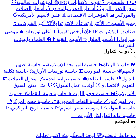
🇵🇸 فلسطين
🚀 تقويم الاكتتابات (IPO)
🌐 المؤشرات العالمية
🥇
سعر الذهب اليوم
🥇 أسعار الذهب والمعادن
💱 أسعار العملات
والفوركس
📅 المؤشرات الاقتصادية
📊 فلتر الأسهم الأمريكية
📋
جميع الأسهم
📈 الأكثر ارتفاعاً
⚡ الأكثر تداولاً
🏆 أكبر الشركات
🧺
صناديق المؤشرات ETF
💰 أرخص تقييماً
💵 أعلى توزيعات
🔥 موصى
بشرائها
🕌 الأسهم الحلال
✨ الأسهم النقية
👨‍🏫 العلماء والهيئات
الشرعية
🧮
أدوات التداول
›
🕌 حاسبة الزكاة
🕌 حاسبة المرابحة الإسلامية
🧼 حاسبة تطهير
الأسهم
🕊️ حاسبة المواريث
💵 حاسبة توزيعات الأرباح
⚖️ حاسبة تكلفة
التداول
🌴 حاسبة التقاعد
💼 حاسبة نهاية الخدمة
💱 محول العملات
📅
التقويم الاقتصادي
🕐 أوقات عمل السوق
🇺🇸 متى يفتح السوق
الأمريكي؟
🧮 حاسبة حجم اللوت
📊 حاسبة قيمة النقطة
💰 حاسبة
ربح الفوركس
📐 حاسبة النقاط المحورية
📏 حاسبة حجم المركز
🌙
حاسبة السواب
📈 متوسط سعر السهم
💹 حاسبة الربح التراكمي
📉
حاسبة عائد التداول
كل الأدوات ←
🧱
المجتمع
›
🧱 حائط المجتمع
🏆 لوحة المحلّلين
✍️ اكتب تحليلك