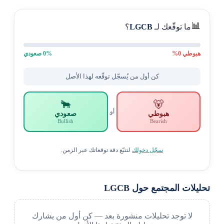
📊
ما توقّعك لـ
LGCB
؟
هبوطي
0
%
% صعودي
0
كن أول من يُسجّل توقّعه لهذا الأصل
🐂
🐻
أو
هبوطي
صعودي
Bullish
Bearish
سجّل دخولك
لتتبّع دقة توقعاتك عبر الزمن.
تحليلات المجتمع حول LGCB
لا توجد تحليلات منشورة بعد — كن أول من يشارك