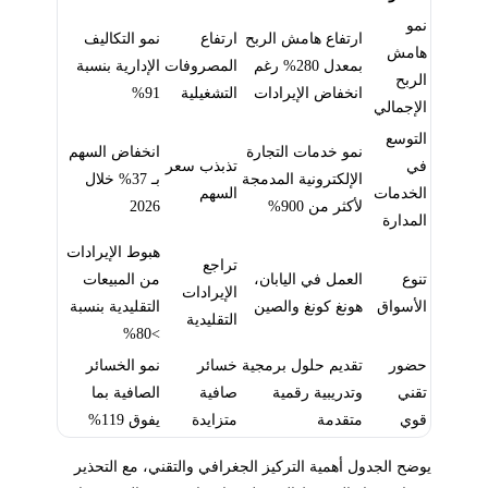
نمو
ارتفاع هامش الربح
ارتفاع
نمو التكاليف
هامش
بمعدل 280% رغم
المصروفات
الإدارية بنسبة
الربح
انخفاض الإيرادات
التشغيلية
91%
الإجمالي
التوسع
نمو خدمات التجارة
انخفاض السهم
في
تذبذب سعر
الإلكترونية المدمجة
بـ 37% خلال
الخدمات
السهم
لأكثر من 900%
2026
المدارة
هبوط الإيرادات
تراجع
تنوع
العمل في اليابان،
من المبيعات
الإيرادات
الأسواق
هونغ كونغ والصين
التقليدية بنسبة
التقليدية
>80%
حضور
تقديم حلول برمجية
خسائر
نمو الخسائر
تقني
وتدريبية رقمية
صافية
الصافية بما
قوي
متقدمة
متزايدة
يفوق 119%
يوضح الجدول أهمية التركيز الجغرافي والتقني، مع التحذير