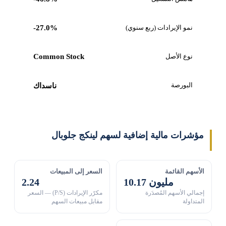
نمو الإيرادات (ربع سنوي)
-27.0%
نوع الأصل
Common Stock
البورصة
ناسداك
مؤشرات مالية إضافية لسهم لينكج جلوبال
الأسهم القائمة
السعر إلى المبيعات
10.17 مليون
2.24
إجمالي الأسهم المُصدَرة
مكرّر الإيرادات (P/S) — السعر
المتداولة
مقابل مبيعات السهم