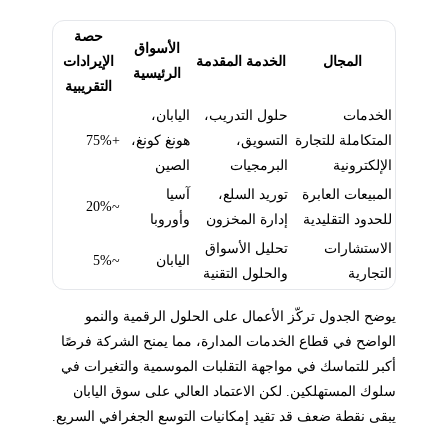
حصة
الأسواق
المجال
الخدمة المقدمة
الإيرادات
الرئيسية
التقريبية
الخدمات
حلول التدريب،
اليابان،
المتكاملة للتجارة
التسويق،
هونغ كونغ،
+75%
الإلكترونية
البرمجيات
الصين
المبيعات العابرة
توريد السلع،
آسيا
~20%
للحدود التقليدية
إدارة المخزون
وأوروبا
الاستشارات
تحليل الأسواق
اليابان
~5%
التجارية
والحلول التقنية
يوضح الجدول تركّز الأعمال على الحلول الرقمية والنمو
الواضح في قطاع الخدمات المدارة، مما يمنح الشركة فرصًا
أكبر للتماسك في مواجهة التقلبات الموسمية والتغيرات في
سلوك المستهلكين. لكن الاعتماد العالي على سوق اليابان
يبقى نقطة ضعف قد تقيد إمكانيات التوسع الجغرافي السريع.