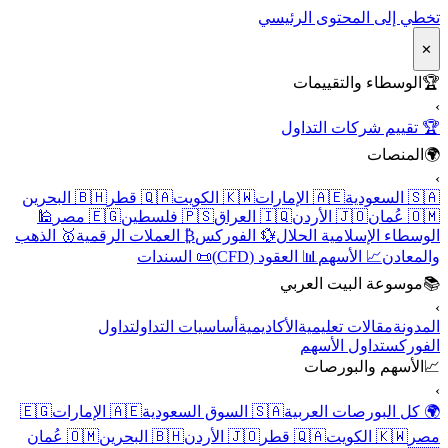
تخطي إلى المحتوى الرئيسي
✕
🏆
الوسطاء والتقييمات
›
🏆 تقييم شركات التداول
🌍
المنصات
›
🇸🇦 السعودية
🇦🇪 الإمارات
🇰🇼 الكويت
🇶🇦 قطر
🇧🇭 البحرين
🇴🇲 عُمان
🇯🇴 الأردن
🇮🇶 العراق
🇵🇸 فلسطين
🇪🇬 مصر
🕌
الوسطاء الإسلامية الحلال
💱 الفوركس
₿ العملات الرقمية
🥇 الذهب
والمعادن
📈 الأسهم
📊 العقود (CFD)
📜 السندات
📚
موسوعة البيت العربي
›
المدونة
مقالات تعليمية
الأكاديمية
أساسيات التداول
تداول
الفوركس
تداول الأسهم
📈
الأسهم والبورصات
›
🌍 كل البورصات العربية
🇸🇦 السوق السعودية
🇦🇪 الإمارات
🇪🇬
مصر
🇰🇼 الكويت
🇶🇦 قطر
🇯🇴 الأردن
🇧🇭 البحرين
🇴🇲 عُمان