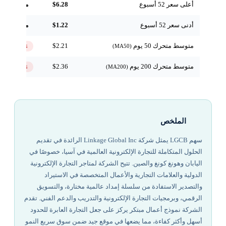
أعلى سعر 52 أسبوع
$6.28
مرجعي
أدنى سعر 52 أسبوع
$1.22
مرجعي
متوسط متحرك 50 يوم
$2.21
↓ تحت
(MA50)
متوسط متحرك 200 يوم
$2.36
↓ تحت
(MA200)
الملخص
سهم LGCB يمثل شركة Linkage Global Inc الرائدة في تقديم
الحلول المتكاملة للتجارة الإلكترونية العالمية في آسيا، خصوصًا في
اليابان وهونغ كونغ والصين. تتيح الشركة لمتاجر التجارة الإلكترونية
الدولية والعلامات التجارية والأعمال المتخصصة في الاستيراد
والتصدير الاستفادة من سلسلة إمداد عالمية مختارة، والتسويق
الرقمي، وبرمجيات التجارة الإلكترونية والتدريب والدعم الفني. تقدم
الشركة نموذج أعمال مبتكر يركز على جعل التجارة العابرة للحدود
أسهل وأكثر كفاءة، مما يضعها في موقع جيد ضمن سوق سريع النمو