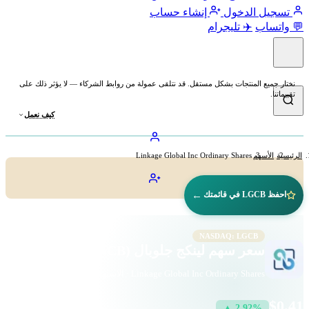
تسجيل الدخول
إنشاء حساب
💬 واتساب
✈️ تليجرام
نختار جميع المنتجات بشكل مستقل. قد نتلقى عمولة من روابط الشركاء — لا يؤثر ذلك على
تقييماتنا.
كيف نعمل
الرئيسية
الأسهم
Linkage Global Inc Ordinary Shares
←
احفظ LGCB في قائمتك
NASDAQ: LGCB
سعر سهم لينكج جلوبال (LGCB)
Linkage Global Inc Ordinary Shares · الاستهلاك الدوري · ناسداك
$0.41
▲ 2.92%