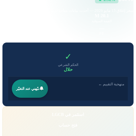
سعر إغلاق
15 مايو 2026
— أحدث بيانات متاحة لدينا
25.86 K
20.1 M
القيمة السوقية
حجم التداول
-0.43
—
EPS
P/E
✓
الحكم الشرعي
حلال
منهجية التقييم ←
🔔
نبّهني عند التغيّر
استثمر في LGCB
فتح حساب