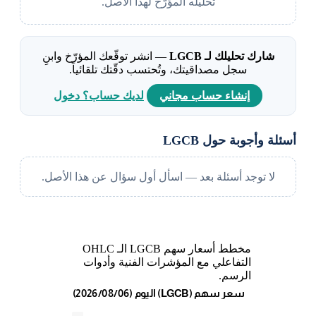
تحليله المؤرّخ لهذا الأصل.
شارك تحليلك لـ LGCB
— انشر توقّعك المؤرّخ وابنِ
سجل مصداقيتك، وتُحتسب دقّتك تلقائياً.
إنشاء حساب مجاني
لديك حساب؟ دخول
أسئلة وأجوبة حول LGCB
لا توجد أسئلة بعد — اسأل أول سؤال عن هذا الأصل.
مخطط أسعار سهم LGCB الـ OHLC
التفاعلي مع المؤشرات الفنية وأدوات
الرسم.
(2026/08/06) اليوم (LGCB) سعر سهم