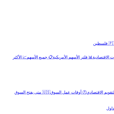
 فلسطين
 الاقتصادية
📊 فلتر الأسهم الأمريكية
📋 جميع الأسهم
📈 الأكثر
لتقويم الاقتصادي
🕐 أوقات عمل السوق
🇺🇸 متى يفتح السوق
داول