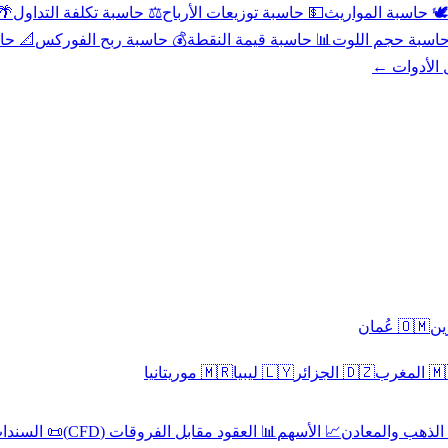
عد
⚖️ حاسبة تكلفة التداول
💵 حاسبة توزيعات الأرباح
🕊️ حاسبة المواريث
حورية
💰 حاسبة ربح الفوركس
📊 حاسبة قيمة النقطة
🧮 حاسبة حجم ال
كل الأدوا
🇴🇲 عُمان
🇲🇷 موريتانيا
🇱🇾 ليبيا
🇩🇿 الجزائر
🇲🇦 ا
 السندات
📊 العقود مقابل الفروقات (CFD)
📈 الأسهم
🥇 الذهب والمع