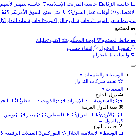
🕌 حاسبة الزكاة
🕌 حاسبة المرابحة الإسلامية
🧼 حاسبة تطهير الأسهم
الاقتصادي
🕐 أوقات عمل السوق
🇺🇸 متى يفتح السوق الأمريكي؟
🧮 
متوسط سعر السهم
💹 حاسبة الربح التراكمي
📉 حاسبة عائد التداول
كل 
🧱
المجتمع
›
🧱 حائط المجتمع
🏆 لوحة المحلّلين
✍️ اكتب تحليلك
تسجيل الدخول
إنشاء حساب
💬 واتساب
✈️ تليجرام
الوسطاء والتقييمات
▾
🏆 تقييم شركات التداول
المنصات
▾
🌅 دول الخليج
🇸🇦 السعودية
🇦🇪 الإمارات
🇰🇼 الكويت
🇶🇦 قطر
🇧🇭 البحرين
🌍 بقية الدول العربية
🇯🇴 الأردن
🇮🇶 العراق
🇵🇸 فلسطين
🇪🇬 مصر
🇹🇳 تونس
🇲🇦 
كل الدول ←
🏅 حسب النوع
🕌 الوسطاء الإسلامية الحلال
💱 الفوركس
₿ العملات الرقمية
🥇 