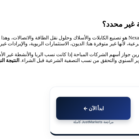
بحسب الهيئات الشرعية المعتمدة، فإن النشاط الظاهر لشركة Nexans SA هو تصنيع الكابلات والأسلاك وحلول 
عية، لأنها غير متوفرة هنا: الديون، الاستثمارات الربوية، والإيرادات غير
صرين جواز أسهم الشركات المباحة إذا كانت نسب الربا والأنشطة غير ال
رير السنوي والتحقق من نسب التصفية الشرعية قبل الشراء.
النتيجة ال
ابدأ الآن ←
مراجعة JustMarkets كاملة