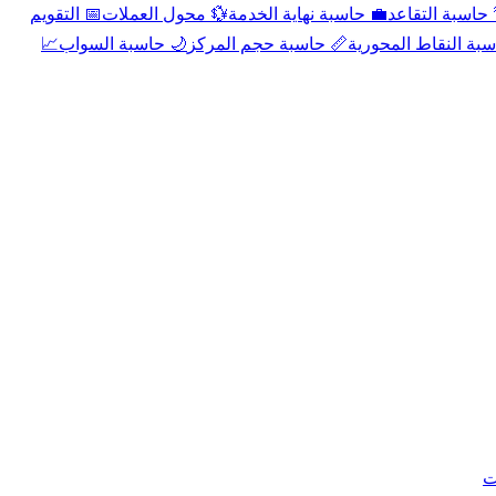
📅 التقويم
💱 محول العملات
💼 حاسبة نهاية الخدمة
🌴 حاسبة التقا
📈
🌙 حاسبة السواب
📏 حاسبة حجم المركز
📐 حاسبة النقاط الم
