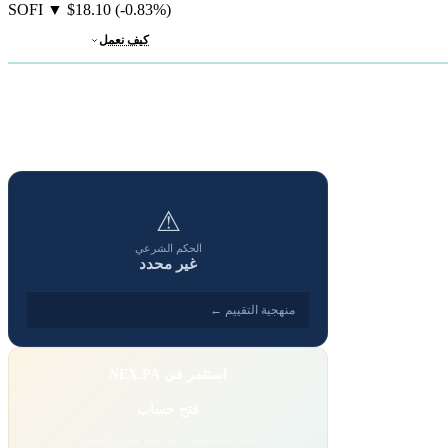
SOFI
▼
$18.10
(-0.83%)
كيف نعمل
⚠
الحكم الشرعي
غير محدد
منهجية التقييم ←
استثمر في NEX.PA
فتح حساب
تداول بمسؤولية. رأس مالك معرّض للخطر.