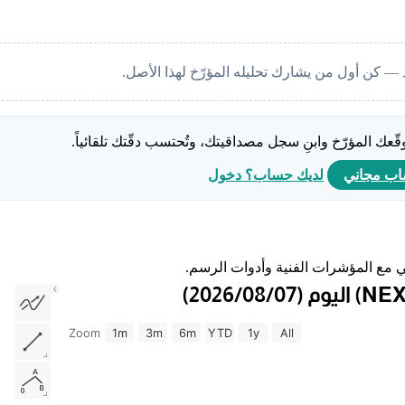
 — كن أول من يشارك تحليله المؤرّخ لهذا الأصل.
ّعك المؤرّخ وابنِ سجل مصداقيتك، وتُحتسب دقّتك تلقائياً.
اب مجاني
لديك حساب؟ دخول
Zoom
1m
3m
6m
YTD
1y
All