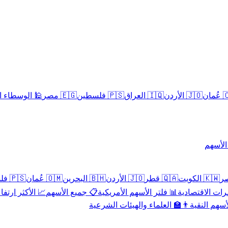
سلامية الحلال
🇪🇬 مصر
🇵🇸 فلسطين
🇮🇶 العراق
🇯🇴 الأردن
🇴
تداول 
🇵🇸 فلسطين
🇴🇲 عُمان
🇧🇭 البحرين
🇯🇴 الأردن
🇶🇦 قطر
🇰🇼 الكويت
 الأكثر ارتفاعاً
📋 جميع الأسهم
📊 فلتر الأسهم الأمريكية
📅 المؤشرات ا
👨‍🏫 العلماء والهيئات الشرعية
✨ الأسهم ال