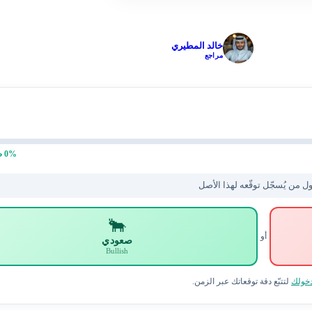
✓
خالد المطيري
مراجع
% صعودي
0
ل من يُسجّل توقّعه لهذا الأصل
🐂
أو
صعودي
Bullish
خولك
لتتبّع دقة توقعاتك عبر الزمن.