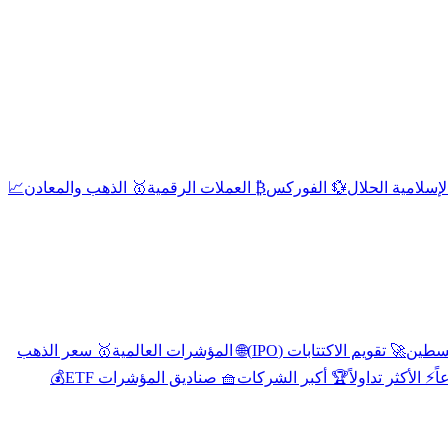
إسلامية الحلال
💱 الفوركس
₿ العملات الرقمية
🥇 الذهب والمعادن
📈
🚀 تقويم الاكتتابات (IPO)
🌐 المؤشرات العالمية
🥇 سعر الذهب
اً
⚡ الأكثر تداولاً
🏆 أكبر الشركات
🧺 صناديق المؤشرات ETF
💰