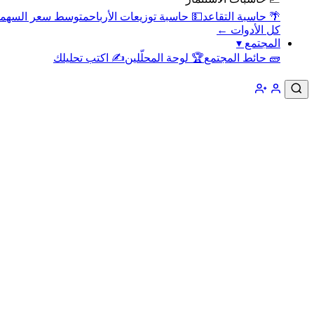
🌴 حاسبة التقاعد
💵 حاسبة توزيعات الأرباح
متوسط سعر السهم
كل الأدوات ←
المجتمع
▾
🧱 حائط المجتمع
🏆 لوحة المحلّلين
✍️ اكتب تحليلك