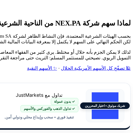
لماذا سهم شركة NEX.PA من الناحية الشرعية غير محدد؟
لكن الحكم النهائي على السهم لا يكتمل إلا بمعرفة البيانات المالية الشر
لذلك لا يمكن الجزم بأنه حلال أو مختلط. يرى كثير من الفقهاء المعا
التمويل الربوي. نصيحتي للمستثمر المسلم: التريث حتى مراجعة التق
🕌 تصفّح كل الأسهم الأمريكية الحلال
·
✨ الأسهم النقية
تداول مع JustMarkets
✓ بدون عمولة
شريك موثوق • اختيار المحررين
✓ تداول الذهب والفوركس والأسهم
تنفيذ فوري • سحب وإيداع محلي ودولي آمن.