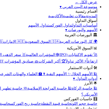
عرض الكل ←
▾
موسوعة البيت العربي
أقسام رئيسية
الأكاديمية
مقالات تعليمية
المدونة
أسواق التداول
تداول الأسهم
تداول الفوركس
أساسيات التداول
▾
الأسهم والبورصات
🏛️ البورصات العربية
مصر
🇦🇪 الإمارات
🇸🇦 السوق السعودية
🌍 كل البورصات العربية
📊 السوق الأمريكية
سعر الذهب اليوم
🌐 المؤشرات العالمية
🚀 تقويم الاكتتابات (IPO)
🧺 صناديق المؤشرات ETF
🏆 أكبر الشركات
⚡ الأكثر تداولاً
ارتفاعاً
🛠️ أدوات الاستثمار
‍🏫 العلماء والهيئات الشرعية
✨ الأسهم النقية
🕌 الأسهم الحلال
▾
أدوات التداول
🌟 الأبرز
سبة تطهير الأسهم
🕌 حاسبة المرابحة الإسلامية
🕌 حاسبة الزكاة
الأمريكي؟
🧮 حاسبات الفوركس
محورية
حاسبة ربح الفوركس
حاسبة قيمة النقطة
حاسبة حجم اللوت
📈 حاسبات الاستثمار