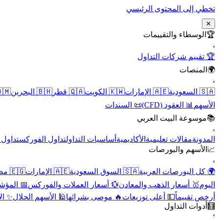
تخطي إلى المحتوى الرئيسي
✕
الوسطاء والتقييمات
🏆
›
🏆 تقييم شركات التداول
المنصات
🌍
›
 عُمان
🇧🇭 البحرين
🇶🇦 قطر
🇰🇼 الكويت
🇦🇪 الإمارات
🇸🇦 السعودية
📜 السندات
📊 العقود (CFD)
الأسهم
موسوعة البيت العربي
📚
›
الأسهم
تداول الفوركس
أساسيات التداول
الأكاديمية
مقالات تعليمية
المدونة
الأسهم والبورصات
📈
›
🇪🇬 مصر
🇦🇪 الإمارات
🇸🇦 السوق السعودية
🌍 كل البورصات العربية
لاقتصادية
💱 أسعار العملات والفوركس
🥇 أسعار الذهب والمعادن
اليوم
نقية
🕌 الأسهم الحلال
🔥 موصى بشرائها
💵 أعلى توزيعات
أرخص تقييماً
أدوات التداول
🧮
›