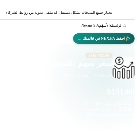
نختار جميع المنتجات بشكل مستقل. قد نتلقى عمولة من روابط الشركاء — لا ي
الرئيسية
الأسهم
Nexans S.A.
←
احفظ NEX.PA في قائمتك
PAR: NEX.PA
سعر سهم نكسنس (NEX.PA)
Nexans S.A. · الصناعات · PAR
$151.60
سعر إغلاق
14 يوليو 2026
— أحدث بيانات متاحة لدينا
—
—
—
5.8 B
القيمة السوقية
حجم التداول
P/E
EPS