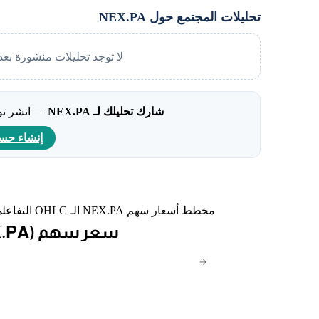
تحليلات المجتمع حول NEX.PA
لا توجد تحليلات منشورة بعد
شارك تحليلك لـ NEX.PA
— انشر توق
إنشاء حس
مخطط أسعار سهم NEX.PA الـ OHLC التفاعلي مع المؤشرات الفنية وأدوات الرسم.
(2026/08/07) اليوم (NEX.PA) سعر سهم
→