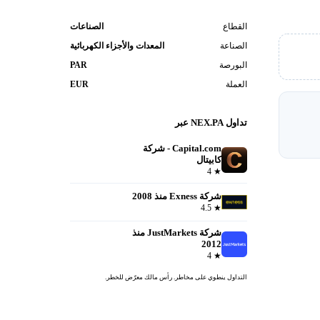
القطاع
الصناعات
الصناعة
المعدات والأجزاء الكهربائية
البورصة
PAR
العملة
EUR
تداول NEX.PA عبر
Capital.com - شركة
كابيتال
فتح حساب
4
★
شركة Exness منذ 2008
فتح حساب
4.5
★
شركة JustMarkets منذ
2012
فتح حساب
4
★
التداول ينطوي على مخاطر. رأس مالك معرّض للخطر.