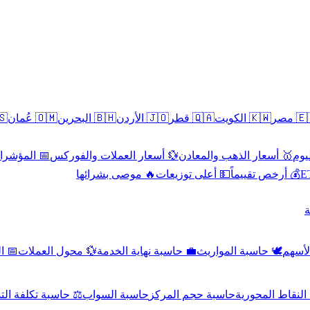
سطين
🇴🇲 عُمان
🇧🇭 البحرين
🇯🇴 الأردن
🇶🇦 قطر
🇰🇼 الكويت
🇪🇬 
 الاقتصادية
💱 أسعار العملات والفوركس
🥇 أسعار الذهب والمعادن
🥇 
🔥 موصى بشرائها
💵 أعلى توزيعات
💰 أرخص تقييماً

صادي
💱 محول العملات
💼 حاسبة نهاية الخدمة
🕊️ حاسبة المواريث
🧼 حا
اسبة تكلفة التداول
حاسبة السواب
حاسبة حجم المركز
حاسبة النقاط ال