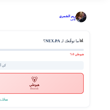
✓
ريم الشمري
كاتب
📊
ما توقّعك لـ
NEX.PA
؟
هبوطي
0
%
كن أو
🐻
هبوطي
Bearish
سجّل د