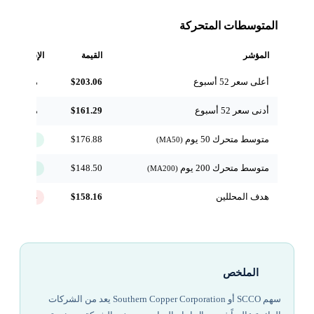
المتوسطات المتحركة
المؤشر
القيمة
الإشارة
أعلى سعر 52 أسبوع
$203.06
مرجعي
أدنى سعر 52 أسبوع
$161.29
مرجعي
متوسط متحرك 50 يوم
$176.88
↑ فوق
(MA50)
متوسط متحرك 200 يوم
$148.50
↑ فوق
(MA200)
هدف المحللين
$158.16
-19.9%
الملخص
سهم SCCO أو Southern Copper Corporation يعد من الشركات