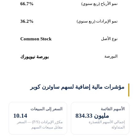
نمو الأرباح (ربع سنوي)
66.7%
نمو الإيرادات (ربع سنوي)
36.2%
نوع الأصل
Common Stock
البورصة
بورصة نيويورك
مؤشرات مالية إضافية لسهم ساوثرن كوبر
الأسهم القائمة
السعر إلى المبيعات
834.33 مليون
10.14
إجمالي الأسهم المُصدَرة
مكرّر الإيرادات (P/S) — السعر
المتداولة
مقابل مبيعات السهم