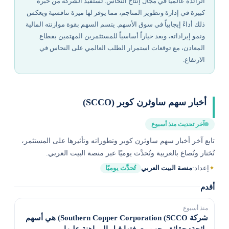
الرائدة عالمياً في مجال إنتاج النحاس. تستفيد الشركة من خبرة
كبيرة في إدارة وتطوير المناجم، مما يوفر لها ميزة تنافسية ويعكس
ذلك أداءً إيجابياً في سوق الأسهم. يتسم السهم بقوة موازنته المالية
ونمو إيراداته، ويعد خياراً أساسياً للمستثمرين المهتمين بقطاع
المعادن، مع توقعات استمرار الطلب العالمي على النحاس في
الارتفاع.
أخبار سهم ساوثرن كوبر (SCCO)
آخر تحديث منذ أسبوع
تابع آخر أخبار سهم ساوثرن كوبر وتطوراته وتأثيرها على المستثمر،
تُختار وتُصاغ بالعربية وتُحدَّث يوميًا عبر منصة البيت العربي.
✦
إعداد:
منصة البيت العربي
تُحدَّث يوميًا
أقدم
منذ أسبوع
شركة Southern Copper Corporation (SCCO) هي أسهم
رائجة: حقائق يجب معرفتها قبل المراهنة عليها