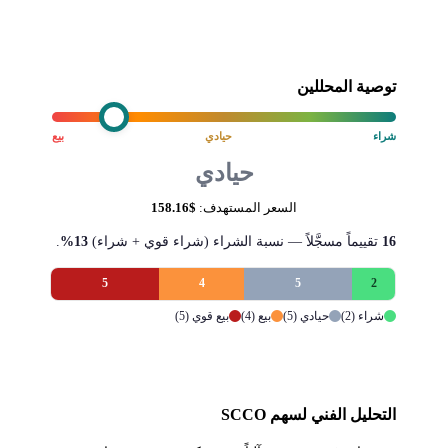
توصية المحللين
شراء
حيادي
بيع
حيادي
السعر المستهدف:
$158.16
16
تقييماً مسجَّلاً — نسبة الشراء (شراء قوي + شراء)
13%
.
5
4
5
2
شراء (2)
حيادي (5)
بيع (4)
بيع قوي (5)
التحليل الفني لسهم SCCO