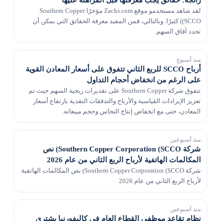
لقد شاهد مستخدمو موقع Zacks.com مؤخرًا Southern Copper
(SCCO) كثيرًا. وبالتالي، فمن المفيد معرفة الحقائق التي يمكن أن
تحدد آفاق السهم.
منذ أسبوع
أرباح SCCO للربع الثاني تتفوق على أسعار المعادن القوية
على الرغم من انخفاض أحجام التداول
تتفوق شركة Southern Copper على تقديرات ربحية السهم حيث تم
تعزيز الإيرادات القياسية والأرباح والتدفقات النقدية بارتفاع أسعار
المعادن، حتى مع انخفاض إنتاج النحاس وحجم مبيعاته.
منذ أسبوعين
شركة Southern Copper Corporation (SCCO) نص
المكالمات الهاتفية لأرباح الربع الثاني من عام 2026
شركة Southern Copper Corporation (SCCO) نص المكالمات الهاتفية
لأرباح الربع الثاني من عام 2026
منذ أسبوعين
نظام تقاعد موظفي القطاع العام في كاليفورنيا يشتري