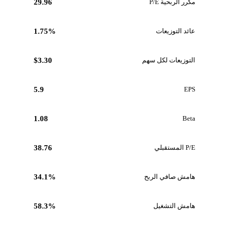
مكرر الربحية P/E
29.96
عائد التوزيعات
1.75%
التوزيعات لكل سهم
$3.30
5.9
EPS
1.08
Beta
P/E المستقبلي
38.76
هامش صافي الربح
34.1%
هامش التشغيل
58.3%