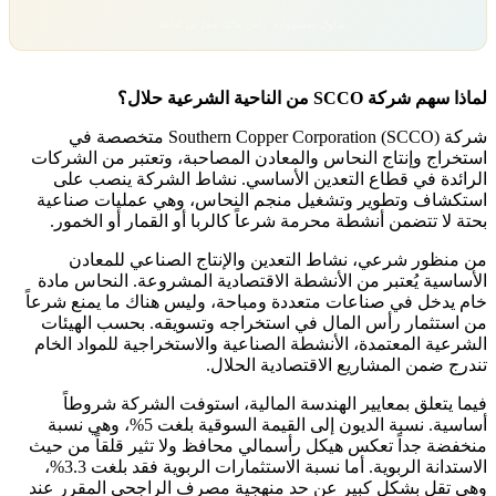
تداول بمسؤولية. رأس مالك معرّض للخطر.
لماذا سهم شركة SCCO من الناحية الشرعية حلال؟
شركة Southern Copper Corporation (SCCO) متخصصة في
استخراج وإنتاج النحاس والمعادن المصاحبة، وتعتبر من الشركات
الرائدة في قطاع التعدين الأساسي. نشاط الشركة ينصب على
استكشاف وتطوير وتشغيل منجم النحاس، وهي عمليات صناعية
بحتة لا تتضمن أنشطة محرمة شرعاً كالربا أو القمار أو الخمور.
من منظور شرعي، نشاط التعدين والإنتاج الصناعي للمعادن
الأساسية يُعتبر من الأنشطة الاقتصادية المشروعة. النحاس مادة
خام يدخل في صناعات متعددة ومباحة، وليس هناك ما يمنع شرعاً
من استثمار رأس المال في استخراجه وتسويقه. بحسب الهيئات
الشرعية المعتمدة، الأنشطة الصناعية والاستخراجية للمواد الخام
تندرج ضمن المشاريع الاقتصادية الحلال.
فيما يتعلق بمعايير الهندسة المالية، استوفت الشركة شروطاً
أساسية. نسبة الديون إلى القيمة السوقية بلغت 5%، وهي نسبة
منخفضة جداً تعكس هيكل رأسمالي محافظ ولا تثير قلقاً من حيث
الاستدانة الربوية. أما نسبة الاستثمارات الربوية فقد بلغت 3.3%،
وهي تقل بشكل كبير عن حد منهجية مصرف الراجحي المقرر عند