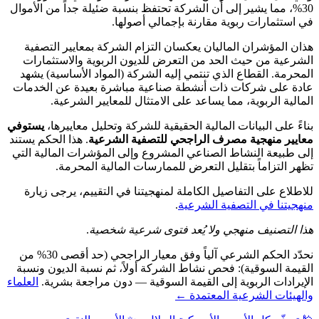
30%، مما يشير إلى أن الشركة تحتفظ بنسبة ضئيلة جداً من الأموال
في استثمارات ربوية مقارنة بإجمالي أصولها.
هذان المؤشران الماليان يعكسان التزام الشركة بمعايير التصفية
الشرعية من حيث الحد من التعرض للديون الربوية والاستثمارات
المحرمة. القطاع الذي تنتمي إليه الشركة (المواد الأساسية) يشهد
عادة على شركات ذات أنشطة صناعية مباشرة بعيدة عن الخدمات
المالية الربوية، مما يساعد على الامتثال للمعايير الشرعية.
بناءً على البيانات المالية الحقيقية للشركة وتحليل معاييرها،
يستوفي
معايير منهجية مصرف الراجحي للتصفية الشرعية
. هذا الحكم يستند
إلى طبيعة النشاط الصناعي المشروع وإلى المؤشرات المالية التي
تظهر التزاماً بتقليل التعرض للممارسات المالية المحرمة.
للاطلاع على التفاصيل الكاملة لمنهجيتنا في التقييم، يرجى زيارة
منهجيتنا في التصفية الشرعية
.
هذا التصنيف منهجي ولا يُعد فتوى شرعية شخصية
.
نحدّد الحكم الشرعي آلياً وفق معيار الراجحي (حد أقصى 30% من
القيمة السوقية): فحص نشاط الشركة أولاً، ثم نسبة الديون ونسبة
الإيرادات الربوية إلى القيمة السوقية — دون مراجعة بشرية.
العلماء
والهيئات الشرعية المعتمدة ←