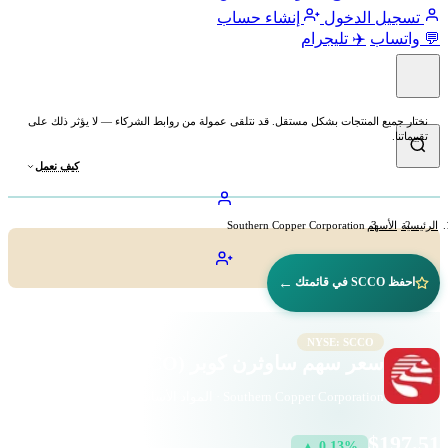
تسجيل الدخول
إنشاء حساب
💬 واتساب
✈️ تليجرام
نختار جميع المنتجات بشكل مستقل. قد نتلقى عمولة من روابط الشركاء — لا يؤثر ذلك على
تقييماتنا.
كيف نعمل
الرئيسية
الأسهم
Southern Copper Corporation
←
احفظ SCCO في قائمتك
NYSE: SCCO
سعر سهم ساوثرن كوبر (SCCO)
Southern Copper Corporation · المواد الأساسية · بورصة نيويورك
$197.51
▲ 0.13%