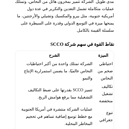
مدى طويل. الشركة تتميز بمخزون هائل من النحاس، وتمتلك
عمليات متكاملة تشمل التعدين والتكرير في عدة دول
أمريكية جنوبية، مثل بيرو والمكسيك وتشيلي والأرجنتين، ما
يمنحها ميزة في التوسع الدولي وقدرة على السيطرة على
سلسلة القيمة بالكامل.
نقاط القوة في سهم شركة SCCO
الميزة
الشرح
احتياطي
الشركة تمتلك واحدة من أكبر احتياطيات
ضخم من
النحاس عالميًا، ما يضمن استمرارية الإنتاج
النحاس
والنمو.
تكاليف
تتميز SCCO بقدرتها على ضبط التكاليف
تشغيل
التشغيلية مما يرفع هوامش الربح.
منخفضة
عمليات الشركة منتشرة في أمريكا الجنوبية
تنوع
مع خطط توسع إضافية تساهم في تحجيم
جغرافي
المخاطر المحلية.