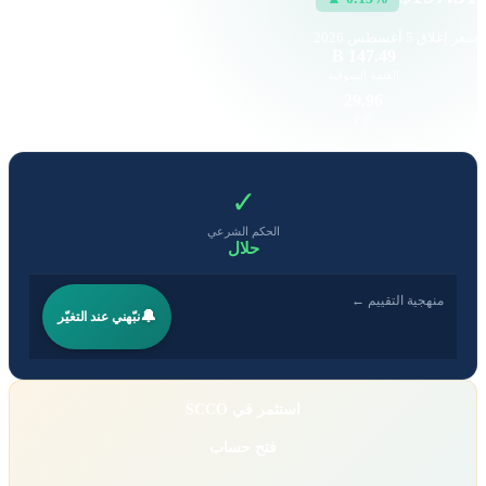
سعر إغلاق
5 أغسطس 2026
15.3 K
147.49 B
القيمة السوقية
حجم التداول
5.9
29.96
EPS
P/E
✓
الحكم الشرعي
حلال
منهجية التقييم ←
🔔
نبّهني عند التغيّر
استثمر في SCCO
فتح حساب