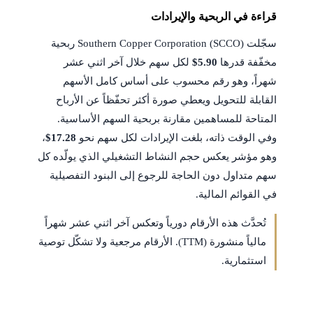
قراءة في الربحية والإيرادات
سجّلت Southern Copper Corporation (SCCO) ربحية
مخفّفة قدرها
$5.90
لكل سهم خلال آخر اثني عشر
شهراً، وهو رقم محسوب على أساس كامل الأسهم
القابلة للتحويل ويعطي صورة أكثر تحفّظاً عن الأرباح
المتاحة للمساهمين مقارنة بربحية السهم الأساسية.
وفي الوقت ذاته، بلغت الإيرادات لكل سهم نحو
$17.28
،
وهو مؤشر يعكس حجم النشاط التشغيلي الذي يولّده كل
سهم متداول دون الحاجة للرجوع إلى البنود التفصيلية
في القوائم المالية.
تُحدَّث هذه الأرقام دورياً وتعكس آخر اثني عشر شهراً
مالياً منشورة (TTM). الأرقام مرجعية ولا تشكّل توصية
استثمارية.