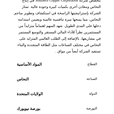
تتخصص شركة Southern Copper Corporation في إنتاج
النحاس ومعادن أخرى بكميات كبيرة وجودة عالية. تمتاز
الشركة بإستراتيجيتها الراسخة في استكشاف وتطوير مناجم
النحاس، مما يمنحها ميزة تنافسية عالمية ويضمن استدامة
دخلها على المدى الطويل. شهد السهم اهتماماً متزايداً من
المستثمرين نظراً للأداء المالي المستقر والتوسع المستمر
في مشاريعها، بالإضافة إلى الطلب العالمي المتزايد على
النحاس في مختلف الصناعات مثل الطاقة المتجددة والبناء.
تستفيد الشركة أيضاً من مواق...
القطاع
المواد الأساسية
الصناعة
النحاس
الدولة
الولايات المتحدة
البورصة
بورصة نيويورك