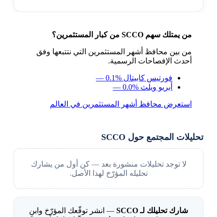
من يمتلك سهم SCCO من كبار المستثمرين؟
من بين محافظ أشهر المستثمرين التي نتتبعها وفق
أحدث الإفصاحات الرسمية.
فورتيس كابيتال
— 0.1%
أبريو ويلث
— 0.0%
استعرض محافظ أشهر المستثمرين في العالم
تحليلات المجتمع حول SCCO
لا توجد تحليلات منشورة بعد — كن أول من يشارك
تحليله المؤرّخ لهذا الأصل.
شارك تحليلك لـ SCCO
— انشر توقّعك المؤرّخ وابنِ