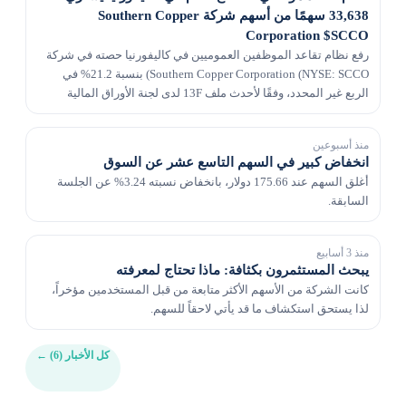
33,638 سهمًا من أسهم شركة Southern Copper
Corporation $SCCO
رفع نظام تقاعد الموظفين العموميين في كاليفورنيا حصته في شركة
Southern Copper Corporation (NYSE: SCCO) بنسبة 21.2% في
الربع غير المحدد، وفقًا لأحدث ملف 13F لدى لجنة الأوراق المالية
والبورصة (SEC). امتلك المستثمر المؤسسي 1...
منذ أسبوعين
انخفاض كبير في السهم التاسع عشر عن السوق
أغلق السهم عند 175.66 دولار، بانخفاض نسبته 3.24% عن الجلسة
السابقة.
منذ 3 أسابيع
يبحث المستثمرون بكثافة: ماذا تحتاج لمعرفته
كانت الشركة من الأسهم الأكثر متابعة من قبل المستخدمين مؤخراً،
لذا يستحق استكشاف ما قد يأتي لاحقاً للسهم.
كل الأخبار (6)
←