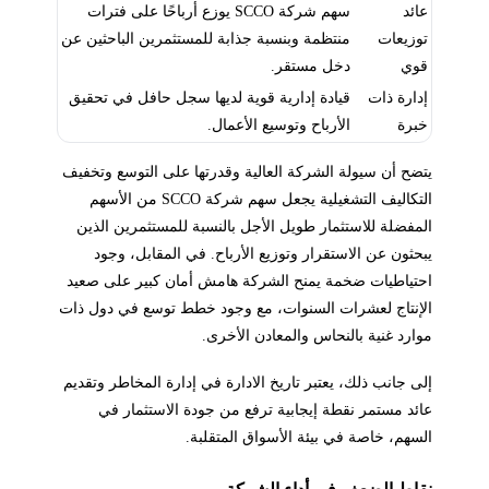
عائد
سهم شركة SCCO يوزع أرباحًا على فترات
توزيعات
منتظمة وبنسبة جذابة للمستثمرين الباحثين عن
قوي
دخل مستقر.
إدارة ذات
قيادة إدارية قوية لديها سجل حافل في تحقيق
خبرة
الأرباح وتوسيع الأعمال.
يتضح أن سيولة الشركة العالية وقدرتها على التوسع وتخفيف
التكاليف التشغيلية يجعل سهم شركة SCCO من الأسهم
المفضلة للاستثمار طويل الأجل بالنسبة للمستثمرين الذين
يبحثون عن الاستقرار وتوزيع الأرباح. في المقابل، وجود
احتياطيات ضخمة يمنح الشركة هامش أمان كبير على صعيد
الإنتاج لعشرات السنوات، مع وجود خطط توسع في دول ذات
موارد غنية بالنحاس والمعادن الأخرى.
إلى جانب ذلك، يعتبر تاريخ الادارة في إدارة المخاطر وتقديم
عائد مستمر نقطة إيجابية ترفع من جودة الاستثمار في
السهم، خاصة في بيئة الأسواق المتقلبة.