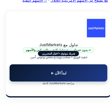
🕌 تصفّح كل الأسهم الأمريكية الحلال
·
✨ الأسهم النقية
تداول مع JustMarkets
✓ بدون عمولة
✓ تداول الذهب والفوركس والأسهم
شريك موثوق • اختيار المحررين
تنفيذ فوري • سحب وإيداع محلي ودولي آمن.
ابدأ الآن ←
مراجعة JustMarkets كاملة