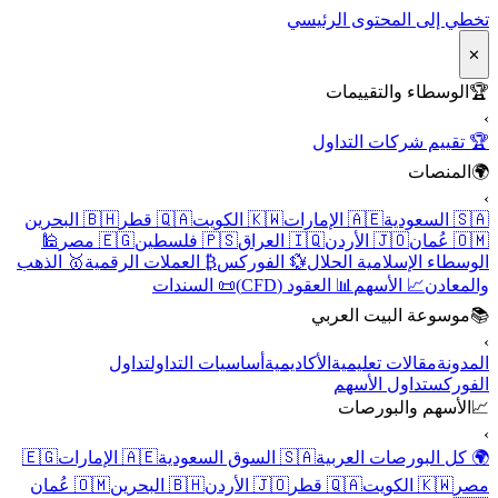
تخطي إلى المحتوى الرئيسي
✕
🏆
الوسطاء والتقييمات
›
🏆 تقييم شركات التداول
🌍
المنصات
›
🇸🇦 السعودية
🇦🇪 الإمارات
🇰🇼 الكويت
🇶🇦 قطر
🇧🇭 البحرين
🇴🇲 عُمان
🇯🇴 الأردن
🇮🇶 العراق
🇵🇸 فلسطين
🇪🇬 مصر
🕌
الوسطاء الإسلامية الحلال
💱 الفوركس
₿ العملات الرقمية
🥇 الذهب
والمعادن
📈 الأسهم
📊 العقود (CFD)
📜 السندات
📚
موسوعة البيت العربي
›
المدونة
مقالات تعليمية
الأكاديمية
أساسيات التداول
تداول
الفوركس
تداول الأسهم
📈
الأسهم والبورصات
›
🌍 كل البورصات العربية
🇸🇦 السوق السعودية
🇦🇪 الإمارات
🇪🇬
مصر
🇰🇼 الكويت
🇶🇦 قطر
🇯🇴 الأردن
🇧🇭 البحرين
🇴🇲 عُمان