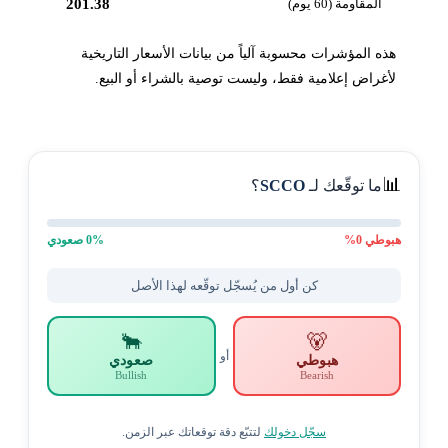
المقاومة (60 يوم)
201.38
هذه المؤشرات محسوبة آلياً من بيانات الأسعار التاريخية
لأغراض إعلامية فقط، وليست توصية بالشراء أو البيع.
📊
ما توقّعك لـ
SCCO
؟
هبوطي
0
%
% صعودي
0
كن أول من يُسجّل توقّعه لهذا الأصل
🐂
🐻
أو
هبوطي
صعودي
Bullish
Bearish
سجّل دخولك
لتتبّع دقة توقعاتك عبر الزمن.