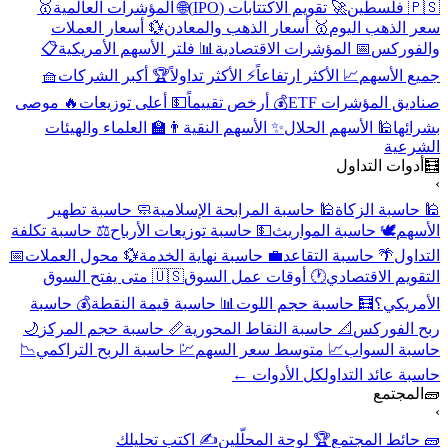
🇵🇸 فلسطين
🚀 تقويم الاكتتابات (IPO)
🌐 المؤشرات العالمية
🥇
سعر الذهب اليوم
🥇 أسعار الذهب والمعادن
💱 أسعار العملات
والفوركس
📅 المؤشرات الاقتصادية
📊 فلتر الأسهم الأمريكية
📋
جميع الأسهم
📈 الأكثر ارتفاعاً
⚡ الأكثر تداولاً
🏆 أكبر الشركات
🧺
صناديق المؤشرات ETF
💰 أرخص تقييماً
💵 أعلى توزيعات
🔥 موصى
بشرائها
🕌 الأسهم الحلال
✨ الأسهم النقية
👨‍🏫 العلماء والهيئات
الشرعية
🧮
أدوات التداول
›
🕌 حاسبة الزكاة
🕌 حاسبة المرابحة الإسلامية
🧼 حاسبة تطهير
الأسهم
🕊️ حاسبة المواريث
💵 حاسبة توزيعات الأرباح
⚖️ حاسبة تكلفة
التداول
🌴 حاسبة التقاعد
💼 حاسبة نهاية الخدمة
💱 محول العملات
📅
التقويم الاقتصادي
🕐 أوقات عمل السوق
🇺🇸 متى يفتح السوق
الأمريكي؟
🧮 حاسبة حجم اللوت
📊 حاسبة قيمة النقطة
💰 حاسبة
ربح الفوركس
📐 حاسبة النقاط المحورية
📏 حاسبة حجم المركز
🌙
حاسبة السواب
📈 متوسط سعر السهم
💹 حاسبة الربح التراكمي
📉
حاسبة عائد التداول
كل الأدوات ←
🧱
المجتمع
›
🧱 حائط المجتمع
🏆 لوحة المحلّلين
✍️ اكتب تحليلك