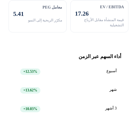
EV / EBITDA
معامل PEG
17.26
5.41
قيمة المنشأة مقابل الأرباح
مكرّر الربحية إلى النمو
التشغيلية
أداء السهم عبر الزمن
أسبوع
+12.53%
شهر
+13.62%
3 أشهر
+10.03%