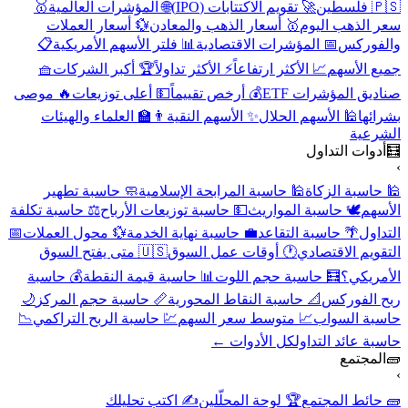
🇵🇸 فلسطين
🚀 تقويم الاكتتابات (IPO)
🌐 المؤشرات العالمية
🥇
سعر الذهب اليوم
🥇 أسعار الذهب والمعادن
💱 أسعار العملات
والفوركس
📅 المؤشرات الاقتصادية
📊 فلتر الأسهم الأمريكية
📋
جميع الأسهم
📈 الأكثر ارتفاعاً
⚡ الأكثر تداولاً
🏆 أكبر الشركات
🧺
صناديق المؤشرات ETF
💰 أرخص تقييماً
💵 أعلى توزيعات
🔥 موصى
بشرائها
🕌 الأسهم الحلال
✨ الأسهم النقية
👨‍🏫 العلماء والهيئات
الشرعية
🧮
أدوات التداول
›
🕌 حاسبة الزكاة
🕌 حاسبة المرابحة الإسلامية
🧼 حاسبة تطهير
الأسهم
🕊️ حاسبة المواريث
💵 حاسبة توزيعات الأرباح
⚖️ حاسبة تكلفة
التداول
🌴 حاسبة التقاعد
💼 حاسبة نهاية الخدمة
💱 محول العملات
📅
التقويم الاقتصادي
🕐 أوقات عمل السوق
🇺🇸 متى يفتح السوق
الأمريكي؟
🧮 حاسبة حجم اللوت
📊 حاسبة قيمة النقطة
💰 حاسبة
ربح الفوركس
📐 حاسبة النقاط المحورية
📏 حاسبة حجم المركز
🌙
حاسبة السواب
📈 متوسط سعر السهم
💹 حاسبة الربح التراكمي
📉
حاسبة عائد التداول
كل الأدوات ←
🧱
المجتمع
›
🧱 حائط المجتمع
🏆 لوحة المحلّلين
✍️ اكتب تحليلك