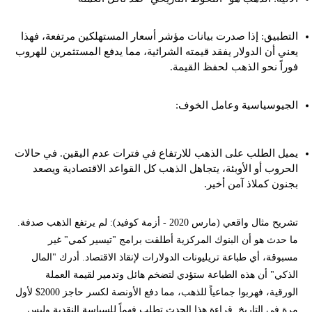
التطبيق: إذا صدرت بيانات مؤشر أسعار المستهلكين مرتفعة، فهذا
يعني أن الدولار يفقد قيمته الشرائية، مما يدفع المستثمرين للهروب
فوراً نحو الذهب لحفظ القيمة.
الجيوسياسية وعامل الخوف:
يميل الطلب على الذهب للارتفاع في فترات عدم اليقين. في حالات
الحروب أو الأوبئة، يتجاهل الذهب كل القواعد الاقتصادية ويصعد
بجنون كملاذ آمن أخير.
تشريح مثال واقعي (مارس 2020 - أزمة كوفيد): لم يرتفع الذهب صدفة.
ما حدث هو أن البنوك المركزية أطلقت برامج "تيسير كمي" غير
مسبوقة، أي طباعة تريليونات الدولارات لإنقاذ الاقتصاد. أدرك "المال
الذكي" أن هذه الطباعة ستؤدي لتضخم هائل وتدمير لقيمة العملة
الورقية، فهربوا جماعياً للذهب، مما دفع الأونصة لكسر حاجز 2000$ لأول
مرة في التاريخ. قراءة هذا الحدث تطلب فهماً للسياسة النقدية وليس