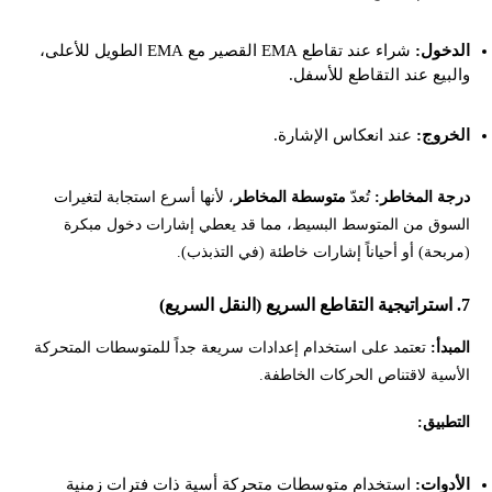
الدخول:
شراء عند تقاطع EMA القصير مع EMA الطويل للأعلى،
والبيع عند التقاطع للأسفل.
الخروج:
عند انعكاس الإشارة.
درجة المخاطر:
تُعدّ
متوسطة المخاطر
، لأنها أسرع استجابة لتغيرات
السوق من المتوسط البسيط، مما قد يعطي إشارات دخول مبكرة
(مربحة) أو أحياناً إشارات خاطئة (في التذبذب).
7. استراتيجية التقاطع السريع (النقل السريع)
المبدأ:
تعتمد على استخدام إعدادات سريعة جداً للمتوسطات المتحركة
الأسية لاقتناص الحركات الخاطفة.
التطبيق:
الأدوات:
استخدام متوسطات متحركة أسية ذات فترات زمنية