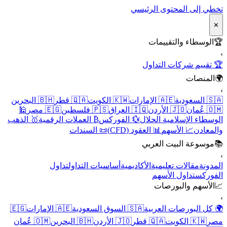
تخطي إلى المحتوى الرئيسي
✕
🏆
الوسطاء والتقييمات
›
🏆 تقييم شركات التداول
🌍
المنصات
›
🇸🇦 السعودية
🇦🇪 الإمارات
🇰🇼 الكويت
🇶🇦 قطر
🇧🇭 البحرين
🇴🇲 عُمان
🇯🇴 الأردن
🇮🇶 العراق
🇵🇸 فلسطين
🇪🇬 مصر
🕌
الوسطاء الإسلامية الحلال
💱 الفوركس
₿ العملات الرقمية
🥇 الذهب
والمعادن
📈 الأسهم
📊 العقود (CFD)
📜 السندات
📚
موسوعة البيت العربي
›
المدونة
مقالات تعليمية
الأكاديمية
أساسيات التداول
تداول
الفوركس
تداول الأسهم
📈
الأسهم والبورصات
›
🌍 كل البورصات العربية
🇸🇦 السوق السعودية
🇦🇪 الإمارات
🇪🇬
مصر
🇰🇼 الكويت
🇶🇦 قطر
🇯🇴 الأردن
🇧🇭 البحرين
🇴🇲 عُمان