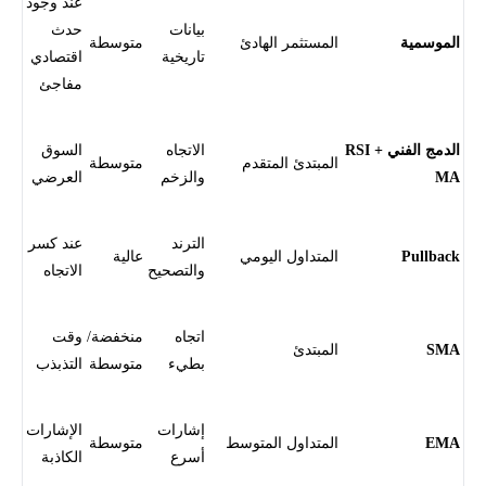
عند وجود
بيانات
حدث
الموسمية
المستثمر الهادئ
متوسطة
تاريخية
اقتصادي
مفاجئ
الدمج الفني RSI +
الاتجاه
السوق
المبتدئ المتقدم
متوسطة
MA
والزخم
العرضي
الترند
عند كسر
Pullback
المتداول اليومي
عالية
والتصحيح
الاتجاه
اتجاه
منخفضة/
وقت
SMA
المبتدئ
بطيء
متوسطة
التذبذب
إشارات
الإشارات
EMA
المتداول المتوسط
متوسطة
أسرع
الكاذبة