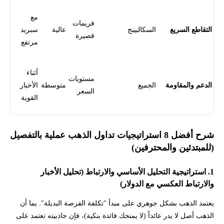
مع
فريمات
التقاطع السريع
السكالبينج
عالية
سبريد
قصيرة
مرتفع
أثناء
مستويات
الدعم والمقاومة
الجميع
متوسطة
الأخبار
السعر
القوية
شرح أفضل 8 استراتيجيات تداول الذهب عملية بالتفصيل
(للمبتدئين والمحترفين)
1. استراتيجية التحليل الأساسي والارتباط (تحليل الأخبار
والارتباط العكسي مع الدولار)
يعتمد الذهب بشكل جوهري على مبدأ "تكلفة الفرصة البديلة". بما أن
الذهب أصل لا يدر عائداً (لا يمنحك فائدة بنكية)، فإن جاذبيته تعتمد على