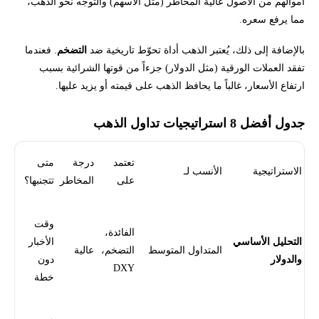
أموالهم من الأصول عالية المخاطر (مثل الأسهم) والتوجه نحو الذهب،
مما يرفع سعره.
بالإضافة إلى ذلك، يُعتبر الذهب أداة تحوّط تاريخية ضد
التضخم
. فعندما
تفقد العملات الورقية (مثل الدولار) جزءاً من قوتها الشرائية بسبب
ارتفاع الأسعار، غالباً ما يحافظ الذهب على قيمته أو يزيد عليها.
جدول أفضل 8 استراتيجيات تداول الذهب
تعتمد
درجة
متى
الاستراتيجية
الأنسب لـ
على
المخاطر
تتجنبها؟
وقت
الفائدة،
التحليل الأساسي
الأخبار
المتداول المتوسط
التضخم،
عالية
والدولار
دون
DXY
خطة