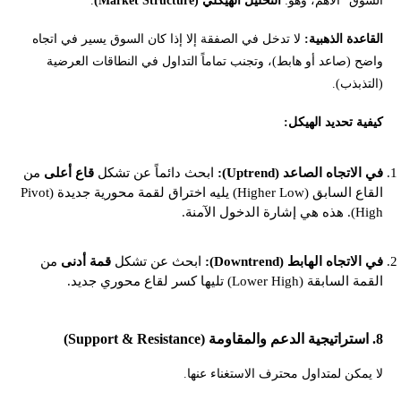
السوق" الأهم، وهو:
التحليل الهيكلي (Market Structure)
.
القاعدة الذهبية:
لا تدخل في الصفقة إلا إذا كان السوق يسير في اتجاه
واضح (صاعد أو هابط)، وتجنب تماماً التداول في النطاقات العرضية
(التذبذب).
كيفية تحديد الهيكل:
في الاتجاه الصاعد (Uptrend):
ابحث دائماً عن تشكل
قاع أعلى
من
القاع السابق (Higher Low) يليه اختراق لقمة محورية جديدة (Pivot
High). هذه هي إشارة الدخول الآمنة.
في الاتجاه الهابط (Downtrend):
ابحث عن تشكل
قمة أدنى
من
القمة السابقة (Lower High) تليها كسر لقاع محوري جديد.
8. استراتيجية الدعم والمقاومة (Support & Resistance)
لا يمكن لمتداول محترف الاستغناء عنها.