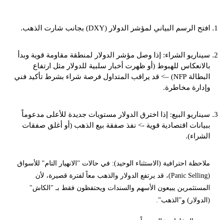
افتح الرسم البياني لمؤشر الدولار (DXY) بجانب شارت الذهب.
سيناريو الشراء: إذا وصل مؤشر الدولار لمنطقة مقاومة قوية وبدأ
بالانعكاس للهبوط (أو ظهرت أخبار سلبية للدولار مثل ارتفاع
البطالة NFP) –> قد يراقب المتداول فرصة شراء بشرط تأكيد فني
وإدارة مخاطرة.
سيناريو البيع: إذا اخترق الدولار مستويات جديدة للأعلى مدعوماً
ببيانات اقتصادية قوية -> نفذ صفقة بيع الذهب (أو أغلق صفقات
الشراء).
ملاحظة احترافية (الاستثناء الوحيد): في حالات "الانهيار التام" للأسواق
(Panic Selling)، قد يرتفع الدولار والذهب معاً لفترة قصيرة، لأن
المستثمرين يبيعون الأسهم والسندات ويحتفظون فقط بـ "الكاش"
(الدولار) و"الذهب".