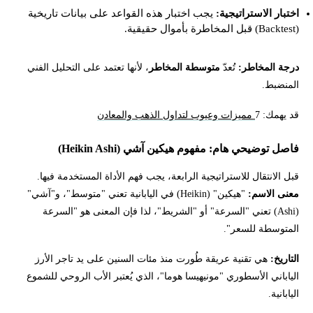
اختبار الاستراتيجية:
يجب اختبار هذه القواعد على بيانات تاريخية
(Backtest) قبل المخاطرة بأموال حقيقية.
درجة المخاطر:
تُعدّ
متوسطة المخاطر
، لأنها تعتمد على التحليل الفني
المنضبط.
قد يهمك: 7
مميزات وعيوب لتداول الذهب والمعادن
فاصل توضيحي هام: مفهوم هيكين آشي (Heikin Ashi)
قبل الانتقال للاستراتيجية الرابعة، يجب فهم الأداة المستخدمة فيها.
معنى الاسم:
"هيكين" (Heikin) في اليابانية تعني "متوسط"، و"آشي"
(Ashi) تعني "السرعة" أو "الشريط"، لذا فإن المعنى هو "السرعة
المتوسطة للسعر".
التاريخ:
هي تقنية عريقة طُورت منذ مئات السنين على يد تاجر الأرز
الياباني الأسطوري "مونيهيسا هوما"، الذي يُعتبر الأب الروحي للشموع
اليابانية.