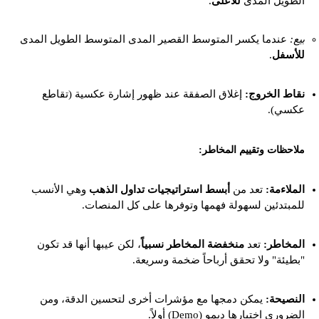
الطويل المدى
للأعلى
.
بيع:
عندما يكسر المتوسط القصير المدى المتوسط الطويل المدى
للأسفل
.
نقاط الخروج:
إغلاق الصفقة عند ظهور إشارة عكسية (تقاطع
عكسي).
ملاحظات وتقييم المخاطر:
الملاءمة:
تعد من
أبسط استراتيجيات تداول الذهب
وهي الأنسب
للمبتدئين لسهولة فهمها وتوفرها على كل المنصات.
المخاطر:
تعد
منخفضة المخاطر نسبياً
، لكن عيبها أنها قد تكون
"بطيئة" ولا تحقق أرباحاً ضخمة وسريعة.
النصيحة:
يمكن دمجها مع مؤشرات أخرى لتحسين الدقة، ومن
الضروري اختبارها ديمو (Demo) أولاً.