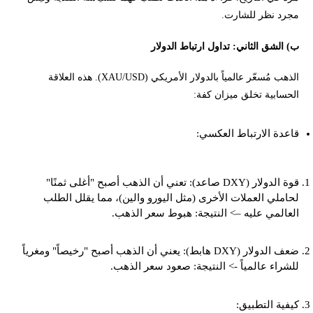
مجرد نظر للشارت.
ب) الشق الثاني: تداول ارتباط الدولار
الذهب مُسعّر عالمياً بالدولار الأمريكي (XAU/USD). هذه العلاقة
الحسابية تخلق ميزان كفة:
قاعدة الارتباط العكسي:
قوة الدولار (DXY صاعد): تعني أن الذهب أصبح "أغلى ثمنًا"
لحاملي العملات الأخرى (مثل اليورو والين)، مما يقلل الطلب
العالمي عليه –> النتيجة: هبوط سعر الذهب.
ضعف الدولار (DXY هابط): يعني أن الذهب أصبح "رخيصاً" ومغرياً
للشراء عالمياً -> النتيجة: صعود سعر الذهب.
كيفية التطبيق: