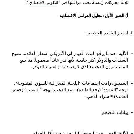
ثلاثة محركات رئيسية يجب مراقبتها في "
التقويم الاقتصادي
":
أ) الشق الأول: تحليل العوامل الاقتصادية
أسعار الفائدة الحقيقية:
الآلية: عندما يرفع البنك الفيدرالي الأمريكي أسعار الفائدة، تصبح
السندات والدولار أكثر جاذبية لأنها تدر عائداً مضموناً. هنا يبيع
المستثمرون الذهب (الذي لا يدر فائدة) لشراء الدولار.
التطبيق: راقب اجتماعات "اللجنة الفيدرالية للسوق المفتوحة".
لهجة "التشدد" (رفع الفائدة) = بيع الذهب. لهجة "التيسير" (خفض
الفائدة) = شراء الذهب.
بيانات التضخم:
الآلية: الذهب هو "التحوط التاريخي" ضد تآكل العملة