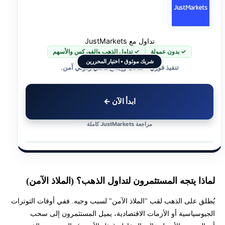
تداول مع JustMarkets
✓ بدون عمولة
✓ تداول الذهب والفوركس والأسهم
شريك موثوق • اختيار المحررين
تنفيذ فوري • سحب وإيداع محلي ودولي آمن.
ابدأ الآن ←
مراجعة JustMarkets كاملة
لماذا يتجه المستثمرون لتداول الذهب؟ (الملاذ الآمن)
يُطلق على الذهب لقب "الملاذ الآمن" لسبب وجيه. ففي أوقات التوترات
الجيوسياسية أو الأزمات الاقتصادية، يميل المستثمرون إلى سحب