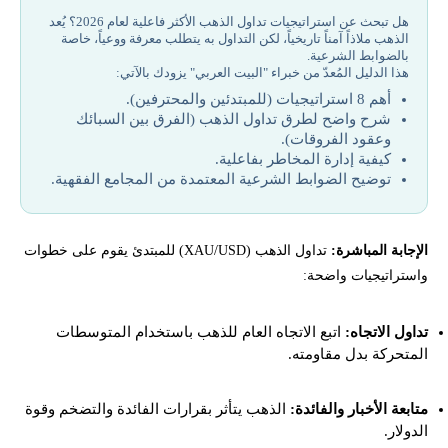
جدول أفضل 8 استراتيجيات تداول الذهب
هل تبحث عن استراتيجيات تداول الذهب الأكثر فاعلية لعام 2026؟ يُعد
الذهب ملاذاً آمناً تاريخياً، لكن التداول به يتطلب معرفة ووعياً، خاصة
شرح أفضل 8 استراتيجيات تداول الذهب عملية بالتفصيل (للمبتدئين
بالضوابط الشرعية.
والمحترفين)
هذا الدليل المُعدّ من خبراء "البيت العربي" يزودك بالآتي:
أهم 8 استراتيجيات (للمبتدئين والمحترفين).
ما هي طرق تداول الذهب للمبتدئين؟
شرح واضح لطرق تداول الذهب (الفرق بين السبائك
وعقود الفروقات).
كيفية إدارة المخاطر بفاعلية.
كيف تدير مخاطر تداول الذهب بفاعلية؟
توضيح الضوابط الشرعية المعتمدة من المجامع الفقهية.
أخطاء المبتدئين في تداول الذهب
الإجابة المباشرة:
تداول الذهب (XAU/USD) للمبتدئ يقوم على خطوات
ما هو الحكم الشرعي لتداول الذهب (XAU/USD)؟
واستراتيجيات واضحة:
إخلاء المسؤولية وتنويه المخاطر
تداول الاتجاه:
اتبع الاتجاه العام للذهب باستخدام المتوسطات
المتحركة بدل مقاومته.
تحتاج لاستشارة لمعرفة استراتجيات تداول الذهب؟
متابعة الأخبار والفائدة:
الذهب يتأثر بقرارات الفائدة والتضخم وقوة
الدولار.