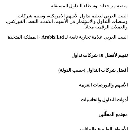
منصة مراجعات وسطاء التداول المستقلة
البيت العربي لتعليم تداول الأسهم الأمريكية، وتقييم شركات
ومنصات التداول والاستثمار في الأسهم، الذهب، النفط، الفوركس،
والعملات الرقمية مجاناً.
البيت العربي علامة تجارية تابعة لـ
Arabix Ltd
· المملكة المتحدة
تقييم لأفضل 10 شركات تداول
شركة Capital.com
أفضل شركات التداول (حسب الدولة)
افاتريد AvaTrade
شركات تداول في السعودية
الأسهم والبورصات العربية
اكسنس Exness
شركات تداول في الإمارات
🌍 كل البورصات العربية
أدوات التداول والحاسبات
منصة بينانس
شركات تداول في الكويت
🇸🇦 السوق السعودية
🕌 حاسبة الزكاة
مجتمع المحلّلين
Bybit باي بت
شركات تداول في قطر
🇦🇪 أسواق الإمارات
💱 محول العملات
🧱 حائط المجتمع
الأسواق العالمية والبيانات