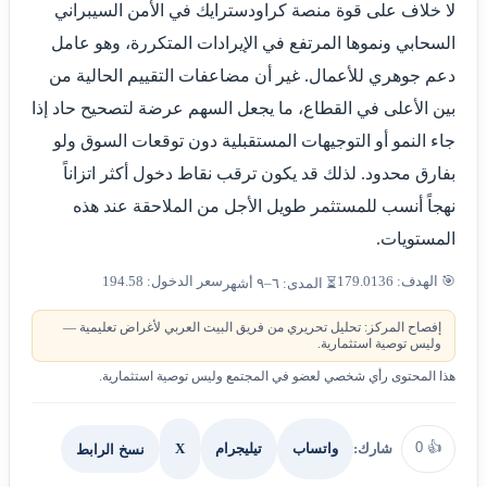
لا خلاف على قوة منصة كراودسترايك في الأمن السيبراني
السحابي ونموها المرتفع في الإيرادات المتكررة، وهو عامل
دعم جوهري للأعمال. غير أن مضاعفات التقييم الحالية من
بين الأعلى في القطاع، ما يجعل السهم عرضة لتصحيح حاد إذا
جاء النمو أو التوجيهات المستقبلية دون توقعات السوق ولو
بفارق محدود. لذلك قد يكون ترقب نقاط دخول أكثر اتزاناً
نهجاً أنسب للمستثمر طويل الأجل من الملاحقة عند هذه
المستويات.
🎯 الهدف: 179.0136
سعر الدخول: 194.58
⏳ المدى: ٦–٩ أشهر
إفصاح المركز: تحليل تحريري من فريق البيت العربي لأغراض تعليمية —
وليس توصية استثمارية.
هذا المحتوى رأي شخصي لعضو في المجتمع وليس توصية استثمارية.
0
👍
شارك:
X
نسخ الرابط
واتساب
تيليجرام