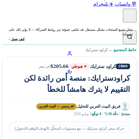
💬 واتساب
✈️ تليجرام
نختار جميع المنتجات بشكل مستقل. قد نتلقى عمولة من روابط الشركاء — لا يؤثر ذلك على
تقييماتنا.
كيف نعمل
حائط المجتمع
←
كراود سترايك
$205.66
كراود سترايك
CRWD
▼ هبوطي
آخر سعر
كراودسترايك: منصة أمن رائدة لكن
التقييم لا يترك هامشاً للخطأ
فريق البيت العربي للتحليل
✔️ رسمي — البيت العربي
مبتدئ · دقّة 50% · 4 توقّع
8 يوليو 2026
حركة سعر كراود سترايك — مع مستويات المحلّل (الهدف/الوقف/الدخول)