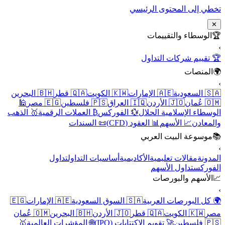
تخطي إلى المحتوى الرئيسي
✕
🏆
الوسطاء والتقييمات
›
🏆 تقييم شركات التداول
🌍
المنصات
›
🇸🇦 السعودية
🇦🇪 الإمارات
🇰🇼 الكويت
🇶🇦 قطر
🇧🇭 البحرين
🇴🇲 عُمان
🇯🇴 الأردن
🇮🇶 العراق
🇵🇸 فلسطين
🇪🇬 مصر
🕌
الوسطاء الإسلامية الحلال
💱 الفوركس
₿ العملات الرقمية
🥇 الذهب
والمعادن
📈 الأسهم
📊 العقود (CFD)
📜 السندات
📚
موسوعة البيت العربي
›
المدونة
مقالات تعليمية
الأكاديمية
أساسيات التداول
تداول
الفوركس
تداول الأسهم
📈
الأسهم والبورصات
›
🌍 كل البورصات العربية
🇸🇦 السوق السعودية
🇦🇪 الإمارات
🇪🇬
مصر
🇰🇼 الكويت
🇶🇦 قطر
🇯🇴 الأردن
🇧🇭 البحرين
🇴🇲 عُمان
🇵🇸 فلسطين
🚀 تقويم الاكتتابات (IPO)
🌐 المؤشرات العالمية
🥇