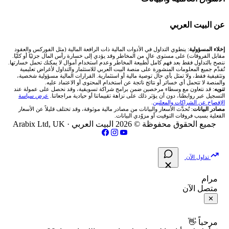
شركة Xm
شركات تداول في البحرين
🇪🇬 البورصة المصرية
🧮 حاسبة حجم اللوت
🏆 لوحة المحلّلين
🌐 المؤشرات العالمية
عن البيت العربي
شركة Okx
شركات تداول في عُمان
🇰🇼 بورصة الكويت
📊 حاسبة قيمة النقطة
✍️ اكتب تحليلك
🥇 سعر الذهب اليوم
من نحن
إخلاء المسؤولية
: ينطوي التداول في الأدوات المالية ذات الرافعة المالية (مثل الفوركس والعقود
مقابل الفروقات) على مستوى عالٍ من المخاطر وقد يؤدي إلى خسارة رأس المال جزئيًا أو كليًا.
ننصح بالتداول فقط بعد فهم كامل لطبيعة المخاطر وعدم استخدام أموال لا يمكنك تحمل خسارتها.
اكس تي بي XTB
شركات تداول في الأردن
🇶🇦 بورصة قطر
💰 حاسبة ربح الفوركس
تُقدَّم جميع المعلومات المنشورة على منصة البيت العربي للاستثمار والتداول لأغراض تعليمية
🥇 أسعار الذهب والمعادن
تواصل معنا
وتثقيفية فقط، ولا تمثل بأي حال توصية مالية أو استثمارية. القرارات المالية مسؤولية شخصية،
والمنصة لا تتحمل أي خسائر أو نتائج ناتجة عن استخدام المحتوى أو الاعتماد عليه.
انتراكتيف بروكرز IBKR
تنويه
: قد نتعاون مع وسطاء مرخصين ضمن برامج شراكة تسويقية، وقد نحصل على عمولة عند
شركات تداول في العراق
🇯🇴 بورصة عمّان
📌 حاسبة النقاط المحورية
التسجيل عبر روابطنا، دون أن يؤثر ذلك على نزاهة تقييماتنا أو حيادية مراجعاتنا.
عرض سياسة
💱 أسعار العملات والفوركس
فريق المؤلفين
الإفصاح عن الشراكات والمعلنين
.
مصادر البيانات
: تُحدَّث الأسعار والبيانات من مصادر مالية موثوقة، وقد تختلف قليلاً عن الأسعار
شركات تداول في فلسطين
الفعلية بسبب فروقات التوقيت أو مزوّدي البيانات.
🇧🇭 بورصة البحرين
📏 حاسبة حجم المركز
💵 سعر الريال السعودي في مصر
مقالات تعليمية
جميع الحقوق محفوظة © 2026 البيت العربي ·
Arabix Ltd, UK
شركات تداول في مصر
🇴🇲 بورصة مسقط
🔄 حاسبة تكلفة السواب
📅 المؤشرات الاقتصادية
سياسة تقييم الشركات
تداول الآن
🇵🇸 بورصة فلسطين
📈 حاسبة عائد التداول
شركات التداول النصابة
مرام
متصل الآن
فحص الأسهم الأمريكية الشرعي
📊 حاسبة الربح التراكمي
الإبلاغ عن شركة نصابة
✕
📋 جميع الأسهم
🧮 حاسبة متوسط سعر السهم
شروط الاستخدام
مرحباً 👋