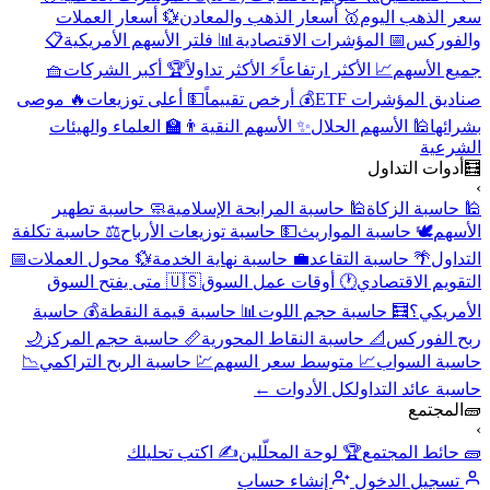
سعر الذهب اليوم
🥇 أسعار الذهب والمعادن
💱 أسعار العملات
والفوركس
📅 المؤشرات الاقتصادية
📊 فلتر الأسهم الأمريكية
📋
جميع الأسهم
📈 الأكثر ارتفاعاً
⚡ الأكثر تداولاً
🏆 أكبر الشركات
🧺
صناديق المؤشرات ETF
💰 أرخص تقييماً
💵 أعلى توزيعات
🔥 موصى
بشرائها
🕌 الأسهم الحلال
✨ الأسهم النقية
👨‍🏫 العلماء والهيئات
الشرعية
🧮
أدوات التداول
›
🕌 حاسبة الزكاة
🕌 حاسبة المرابحة الإسلامية
🧼 حاسبة تطهير
الأسهم
🕊️ حاسبة المواريث
💵 حاسبة توزيعات الأرباح
⚖️ حاسبة تكلفة
التداول
🌴 حاسبة التقاعد
💼 حاسبة نهاية الخدمة
💱 محول العملات
📅
التقويم الاقتصادي
🕐 أوقات عمل السوق
🇺🇸 متى يفتح السوق
الأمريكي؟
🧮 حاسبة حجم اللوت
📊 حاسبة قيمة النقطة
💰 حاسبة
ربح الفوركس
📐 حاسبة النقاط المحورية
📏 حاسبة حجم المركز
🌙
حاسبة السواب
📈 متوسط سعر السهم
💹 حاسبة الربح التراكمي
📉
حاسبة عائد التداول
كل الأدوات ←
🧱
المجتمع
›
🧱 حائط المجتمع
🏆 لوحة المحلّلين
✍️ اكتب تحليلك
تسجيل الدخول
إنشاء حساب