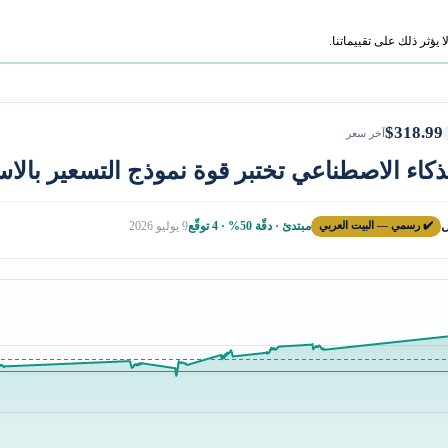
ؤثر ذلك على تقييماتنا.
$318.99
آخر سعر
ذكاء الاصطناعي تختبر قوة نموذج التسعير بالاس
ل
✔️ رسمي — البيت العربي
مبتدئ · دقّة 50% · 4 توقّع
9 يوليو 2026