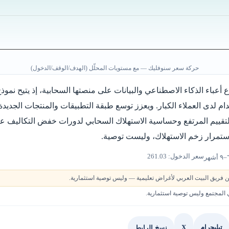
حركة سعر سنوفليك — مع مستويات المحلّل (الهدف/الوقف/الدخول)
عباء الذكاء الاصطناعي والبيانات على منصتها السحابية، إذ يتيح نموذج
دام لدى العملاء الكبار. ويعزز توسع طبقة التطبيقات والمنتجات الجديد
لتقييم المرتفع وحساسية الاستهلاك السحابي لدورات خفض التكاليف عا
استمرار زخم الاستهلاك، وليست توصية.
سعر الدخول: 261.03
 فريق البيت العربي لأغراض تعليمية — وليس توصية استثمارية.
لمجتمع وليس توصية استثمارية.
X
نسخ الرابط
تيليجرام