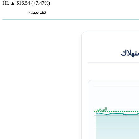
HL
▲
$16.54
(+7.47%)
كيف نعمل
تهلاك
الهدف