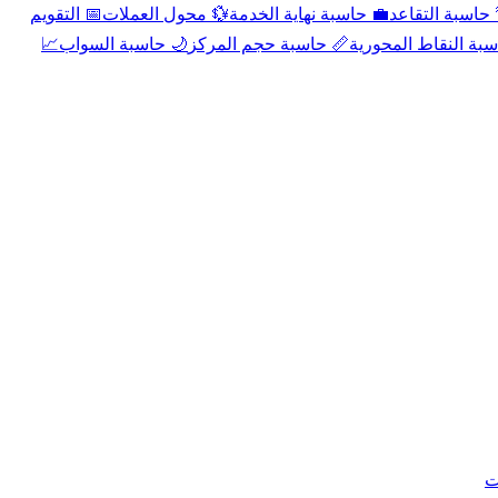
📅 التقويم
💱 محول العملات
💼 حاسبة نهاية الخدمة
🌴 حاسبة التقا
📈
🌙 حاسبة السواب
📏 حاسبة حجم المركز
📐 حاسبة النقاط الم
