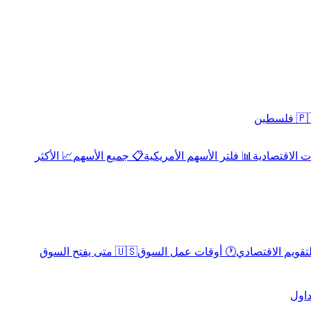
 فلسطين
 الاقتصادية
📊 فلتر الأسهم الأمريكية
📋 جميع الأسهم
📈 الأكثر
لتقويم الاقتصادي
🕐 أوقات عمل السوق
🇺🇸 متى يفتح السوق
داول