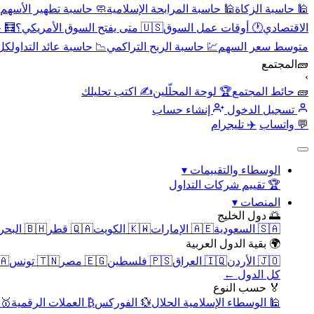
🕌 حاسبة الزكاة
🕌 حاسبة المرابحة الإسلامية
🧼 حاسبة تطهير الأسهم
الاقتصادي
🕐 أوقات عمل السوق
🇺🇸 متى يفتح السوق الأمريكي؟
🧮 
متوسط سعر السهم
💹 حاسبة الربح التراكمي
📉 حاسبة عائد التداول
كل 
🧱
المجتمع
›
🧱 حائط المجتمع
🏆 لوحة المحلّلين
✍️ اكتب تحليلك
تسجيل الدخول
إنشاء حساب
💬 واتساب
✈️ تليجرام
الوسطاء والتقييمات
▾
🏆 تقييم شركات التداول
المنصات
▾
🌅 دول الخليج
🇸🇦 السعودية
🇦🇪 الإمارات
🇰🇼 الكويت
🇶🇦 قطر
🇧🇭 البحرين
🌍 بقية الدول العربية
🇯🇴 الأردن
🇮🇶 العراق
🇵🇸 فلسطين
🇪🇬 مصر
🇹🇳 تونس
🇲🇦 
كل الدول ←
🏅 حسب النوع
🕌 الوسطاء الإسلامية الحلال
💱 الفوركس
₿ العملات الرقمية
🥇 