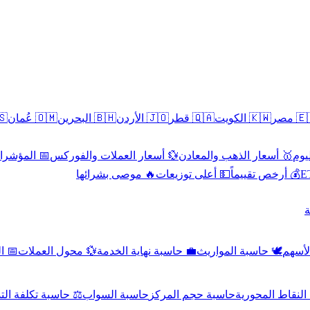
سطين
🇴🇲 عُمان
🇧🇭 البحرين
🇯🇴 الأردن
🇶🇦 قطر
🇰🇼 الكويت
🇪🇬 
 الاقتصادية
💱 أسعار العملات والفوركس
🥇 أسعار الذهب والمعادن
🥇 
🔥 موصى بشرائها
💵 أعلى توزيعات
💰 أرخص تقييماً

صادي
💱 محول العملات
💼 حاسبة نهاية الخدمة
🕊️ حاسبة المواريث
🧼 حا
اسبة تكلفة التداول
حاسبة السواب
حاسبة حجم المركز
حاسبة النقاط ال