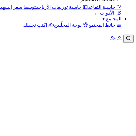
🌴 حاسبة التقاعد
💵 حاسبة توزيعات الأرباح
متوسط سعر السهم
كل الأدوات ←
المجتمع
▾
🧱 حائط المجتمع
🏆 لوحة المحلّلين
✍️ اكتب تحليلك