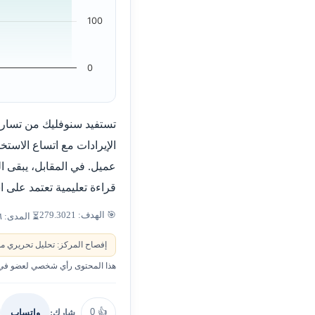
100
0
تستفيد سنوفليك من تسارع أ
الإيرادات مع اتساع الاستخ
عميل. في المقابل، يبقى ا
قراءة تعليمية تعتمد على 
🎯 الهدف: 279.3021
⏳ المدى: ٦–٩ أشهر
إفصاح المركز: تحليل تحريري من
هذا المحتوى رأي شخصي لعضو في ا
0
👍
شارك:
واتساب