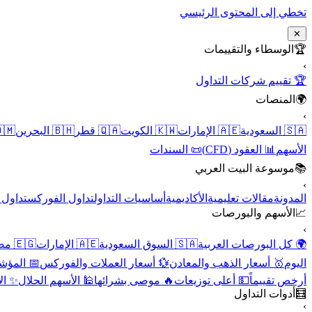
تخطي إلى المحتوى الرئيسي
✕
الوسطاء والتقييمات
🏆
›
🏆 تقييم شركات التداول
المنصات
🌍
›
 عُمان
🇧🇭 البحرين
🇶🇦 قطر
🇰🇼 الكويت
🇦🇪 الإمارات
🇸🇦 السعودية
📜 السندات
📊 العقود (CFD)
الأسهم
موسوعة البيت العربي
📚
›
الأسهم
تداول الفوركس
أساسيات التداول
الأكاديمية
مقالات تعليمية
المدونة
الأسهم والبورصات
📈
›
🇪🇬 مصر
🇦🇪 الإمارات
🇸🇦 السوق السعودية
🌍 كل البورصات العربية
لاقتصادية
💱 أسعار العملات والفوركس
🥇 أسعار الذهب والمعادن
اليوم
نقية
🕌 الأسهم الحلال
🔥 موصى بشرائها
💵 أعلى توزيعات
أرخص تقييماً
أدوات التداول
🧮
›