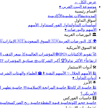
عرض الكل ←
▾
موسوعة البيت العربي
أقسام رئيسية
الأكاديمية
مقالات تعليمية
المدونة
أسواق التداول
تداول الأسهم
تداول الفوركس
أساسيات التداول
▾
الأسهم والبورصات
🏛️ البورصات العربية
مصر
🇦🇪 الإمارات
🇸🇦 السوق السعودية
🌍 كل البورصات العربية
📊 السوق الأمريكية
سعر الذهب اليوم
🌐 المؤشرات العالمية
🚀 تقويم الاكتتابات (IPO)
🧺 صناديق المؤشرات ETF
🏆 أكبر الشركات
⚡ الأكثر تداولاً
ارتفاعاً
🛠️ أدوات الاستثمار
‍🏫 العلماء والهيئات الشرعية
✨ الأسهم النقية
🕌 الأسهم الحلال
▾
أدوات التداول
🌟 الأبرز
سبة تطهير الأسهم
🕌 حاسبة المرابحة الإسلامية
🕌 حاسبة الزكاة
الأمريكي؟
🧮 حاسبات الفوركس
محورية
حاسبة ربح الفوركس
حاسبة قيمة النقطة
حاسبة حجم اللوت
📈 حاسبات الاستثمار