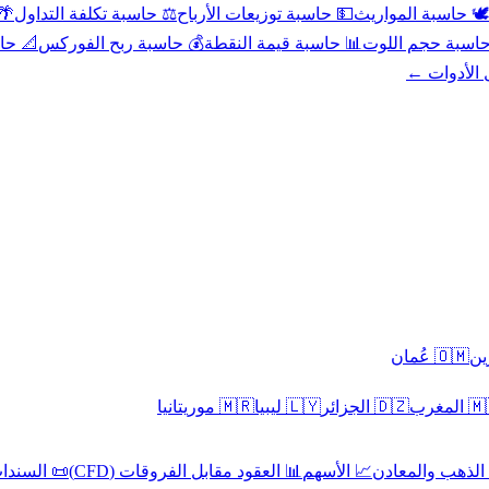
عد
⚖️ حاسبة تكلفة التداول
💵 حاسبة توزيعات الأرباح
🕊️ حاسبة المواريث
حورية
💰 حاسبة ربح الفوركس
📊 حاسبة قيمة النقطة
🧮 حاسبة حجم ال
كل الأدوا
🇴🇲 عُمان
🇲🇷 موريتانيا
🇱🇾 ليبيا
🇩🇿 الجزائر
🇲🇦 ا
 السندات
📊 العقود مقابل الفروقات (CFD)
📈 الأسهم
🥇 الذهب والمع