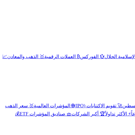
إسلامية الحلال
💱 الفوركس
₿ العملات الرقمية
🥇 الذهب والمعادن
📈
🚀 تقويم الاكتتابات (IPO)
🌐 المؤشرات العالمية
🥇 سعر الذهب
اً
⚡ الأكثر تداولاً
🏆 أكبر الشركات
🧺 صناديق المؤشرات ETF
💰