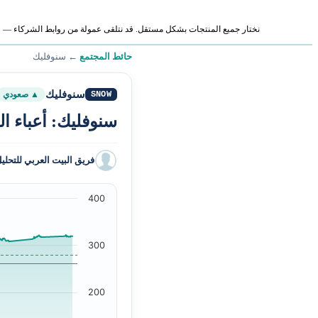
نختار جميع المنتجات بشكل مستقل. قد نتلقى عمولة من روابط الشركاء — لا ي
حائط المجتمع
←
سنوفليك
سنوفليك
SNOW
▲ صعودي
سنوفليك: أعباء ال
فريق البيت العربي للتحلي
400
300
200