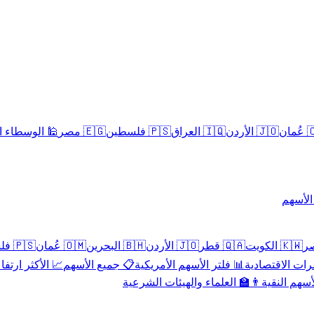
سلامية الحلال
🇪🇬 مصر
🇵🇸 فلسطين
🇮🇶 العراق
🇯🇴 الأردن
🇴
تداول 
🇵🇸 فلسطين
🇴🇲 عُمان
🇧🇭 البحرين
🇯🇴 الأردن
🇶🇦 قطر
🇰🇼 الكويت
 الأكثر ارتفاعاً
📋 جميع الأسهم
📊 فلتر الأسهم الأمريكية
📅 المؤشرات ا
👨‍🏫 العلماء والهيئات الشرعية
✨ الأسهم ال