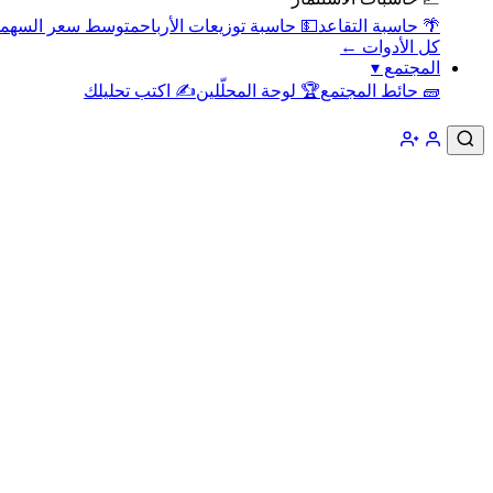
🌴 حاسبة التقاعد
💵 حاسبة توزيعات الأرباح
متوسط سعر السهم
كل الأدوات ←
المجتمع
▾
🧱 حائط المجتمع
🏆 لوحة المحلّلين
✍️ اكتب تحليلك