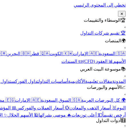
تخطي إلى المحتوى الرئيسي
✕
الوسطاء والتقييمات
🏆
›
🏆 تقييم شركات التداول
المنصات
🌍
›
 عُمان
🇧🇭 البحرين
🇶🇦 قطر
🇰🇼 الكويت
🇦🇪 الإمارات
🇸🇦 السعودية
📜 السندات
📊 العقود (CFD)
الأسهم
موسوعة البيت العربي
📚
›
الأسهم
تداول الفوركس
أساسيات التداول
الأكاديمية
مقالات تعليمية
المدونة
الأسهم والبورصات
📈
›
🇪🇬 مصر
🇦🇪 الإمارات
🇸🇦 السوق السعودية
🌍 كل البورصات العربية
لاقتصادية
💱 أسعار العملات والفوركس
🥇 أسعار الذهب والمعادن
اليوم
نقية
🕌 الأسهم الحلال
🔥 موصى بشرائها
💵 أعلى توزيعات
أرخص تقييماً
أدوات التداول
🧮
›