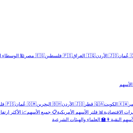
سلامية الحلال
🇪🇬 مصر
🇵🇸 فلسطين
🇮🇶 العراق
🇯🇴 الأردن
🇴
تداول 
🇵🇸 فلسطين
🇴🇲 عُمان
🇧🇭 البحرين
🇯🇴 الأردن
🇶🇦 قطر
🇰🇼 الكويت
 الأكثر ارتفاعاً
📋 جميع الأسهم
📊 فلتر الأسهم الأمريكية
📅 المؤشرات ا
👨‍🏫 العلماء والهيئات الشرعية
✨ الأسهم ال