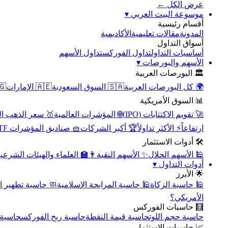
عرض الكل ←
▾
موسوعة البيت العربي
أقسام رئيسية
الأكاديمية
مقالات تعليمية
المدونة
أسواق التداول
تداول الأسهم
تداول الفوركس
أساسيات التداول
▾
الأسهم والبورصات
🏛️ البورصات العربية
مصر
🇦🇪 الإمارات
🇸🇦 السوق السعودية
🌍 كل البورصات العربية
📊 السوق الأمريكية
سعر الذهب اليوم
🌐 المؤشرات العالمية
🚀 تقويم الاكتتابات (IPO)
🧺 صناديق المؤشرات ETF
🏆 أكبر الشركات
⚡ الأكثر تداولاً
ارتفاعاً
🛠️ أدوات الاستثمار
‍🏫 العلماء والهيئات الشرعية
✨ الأسهم النقية
🕌 الأسهم الحلال
▾
أدوات التداول
🌟 الأبرز
سبة تطهير الأسهم
🕌 حاسبة المرابحة الإسلامية
🕌 حاسبة الزكاة
الأمريكي؟
🧮 حاسبات الفوركس
محورية
حاسبة ربح الفوركس
حاسبة قيمة النقطة
حاسبة حجم اللوت
📈 حاسبات الاستثمار