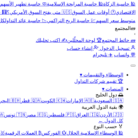
🕌 حاسبة الزكاة
🕌 حاسبة المرابحة الإسلامية
🧼 حاسبة تطهير الأسهم
الاقتصادي
🕐 أوقات عمل السوق
🇺🇸 متى يفتح السوق الأمريكي؟
🧮 
متوسط سعر السهم
💹 حاسبة الربح التراكمي
📉 حاسبة عائد التداول
كل 
🧱
المجتمع
›
🧱 حائط المجتمع
🏆 لوحة المحلّلين
✍️ اكتب تحليلك
تسجيل الدخول
إنشاء حساب
💬 واتساب
✈️ تليجرام
الوسطاء والتقييمات
▾
🏆 تقييم شركات التداول
المنصات
▾
🌅 دول الخليج
🇸🇦 السعودية
🇦🇪 الإمارات
🇰🇼 الكويت
🇶🇦 قطر
🇧🇭 البحرين
🌍 بقية الدول العربية
🇯🇴 الأردن
🇮🇶 العراق
🇵🇸 فلسطين
🇪🇬 مصر
🇹🇳 تونس
🇲🇦 
كل الدول ←
🏅 حسب النوع
🕌 الوسطاء الإسلامية الحلال
💱 الفوركس
₿ العملات الرقمية
🥇 