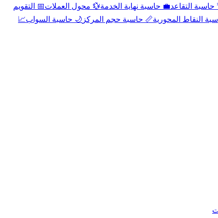
📅 التقويم
💱 محول العملات
💼 حاسبة نهاية الخدمة
🌴 حاسبة التقا
📈
🌙 حاسبة السواب
📏 حاسبة حجم المركز
📐 حاسبة النقاط الم
