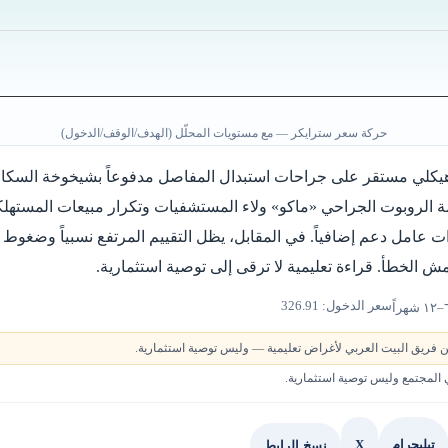
حركة سعر سترايكر — مع مستويات المحلّل (الهدف/الوقف/الدخول)
يكلي مستقر على جراحات استبدال المفاصل مدفوعاً بشيخوخة السكان
ة الروبوت الجراحي «ماكو» ولاء المستشفيات وتكرار مبيعات المستهلك
دات عامل دعم إضافياً. في المقابل، يظل التقييم المرتفع نسبياً وضغو
الخطأ. قراءة تعليمية لا ترقى إلى توصية استثمارية.
سعر الدخول: 326.91
 فريق البيت العربي لأغراض تعليمية — وليس توصية استثمارية.
لمجتمع وليس توصية استثمارية.
X
نسخ الرابط
تيليجرام