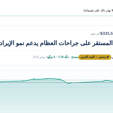
ؤثر ذلك على تقييماتنا.
$335.5
آخر سعر
لمستقر على جراحات العظام يدعم نمو الإيراد
ل
✔️ رسمي — البيت العربي
مبتدئ · دقّة 50% · 4 توقّع
9 يوليو 2026