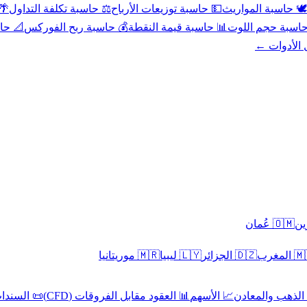
عد
⚖️ حاسبة تكلفة التداول
💵 حاسبة توزيعات الأرباح
🕊️ حاسبة المواريث
حورية
💰 حاسبة ربح الفوركس
📊 حاسبة قيمة النقطة
🧮 حاسبة حجم ال
كل الأدوا
🇴🇲 عُمان
🇲🇷 موريتانيا
🇱🇾 ليبيا
🇩🇿 الجزائر
🇲🇦 ا
 السندات
📊 العقود مقابل الفروقات (CFD)
📈 الأسهم
🥇 الذهب والمع