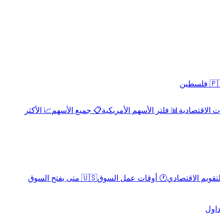
 فلسطين
 الاقتصادية
📊 فلتر الأسهم الأمريكية
📋 جميع الأسهم
📈 الأكثر
لتقويم الاقتصادي
🕐 أوقات عمل السوق
🇺🇸 متى يفتح السوق
داول