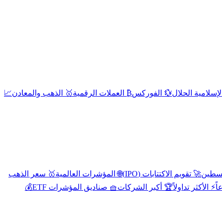
إسلامية الحلال
💱 الفوركس
₿ العملات الرقمية
🥇 الذهب والمعادن
📈
🚀 تقويم الاكتتابات (IPO)
🌐 المؤشرات العالمية
🥇 سعر الذهب
اً
⚡ الأكثر تداولاً
🏆 أكبر الشركات
🧺 صناديق المؤشرات ETF
💰