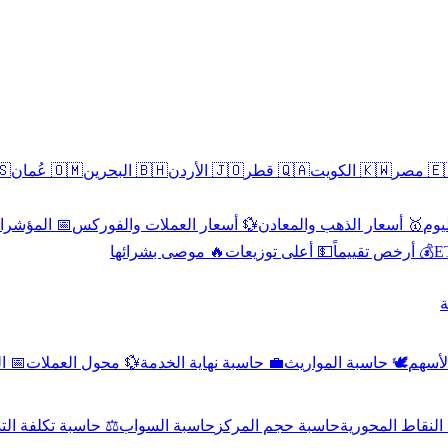
سطين
🇴🇲 عُمان
🇧🇭 البحرين
🇯🇴 الأردن
🇶🇦 قطر
🇰🇼 الكويت
🇪🇬 
 الاقتصادية
💱 أسعار العملات والفوركس
🥇 أسعار الذهب والمعادن
🥇 
🔥 موصى بشرائها
💵 أعلى توزيعات
💰 أرخص تقييماً

صادي
💱 محول العملات
💼 حاسبة نهاية الخدمة
🕊️ حاسبة المواريث
🧼 حا
اسبة تكلفة التداول
حاسبة السواب
حاسبة حجم المركز
حاسبة النقاط ال