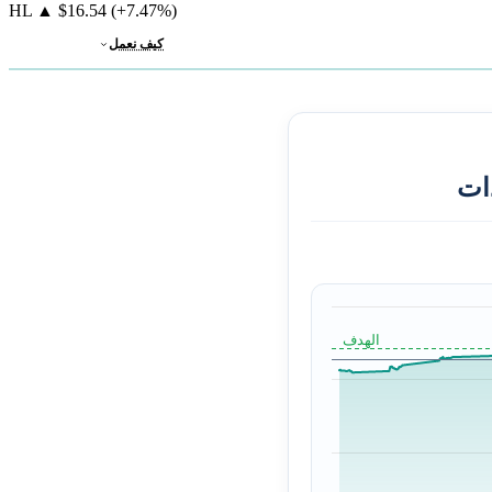
HL
▲
$16.54
(+7.47%)
كيف نعمل
ات
الهدف