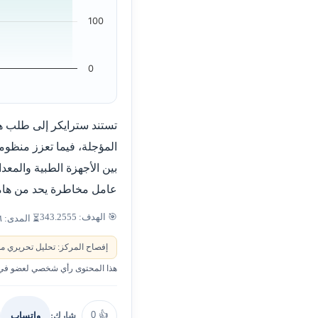
100
0
تستند سترايكر إلى طلب ه
المؤجلة، فيما تعزز منظوم
بين الأجهزة الطبية والمع
عامل مخاطرة يحد من هامش 
🎯 الهدف: 343.2555
⏳ المدى: ٦–١٢ شهراً
إفصاح المركز: تحليل تحريري من
هذا المحتوى رأي شخصي لعضو في ا
0
👍
شارك:
واتساب