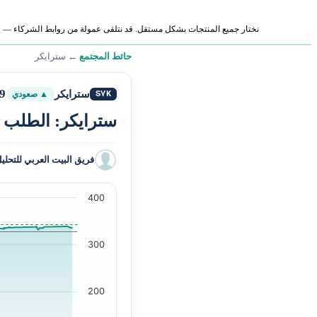
نختار جميع المنتجات بشكل مستقل. قد نتلقى عمولة من روابط الشركاء — لا ي
حائط المجتمع
←
سترايكر
9
سترايكر
SYK
▲ صعودي
سترايكر: الطلب ا
فريق البيت العربي للتحلي
400
300
200