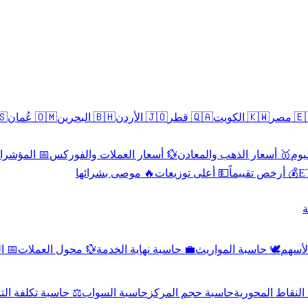
سطين
🇴🇲 عُمان
🇧🇭 البحرين
🇯🇴 الأردن
🇶🇦 قطر
🇰🇼 الكويت
🇪🇬 
 الاقتصادية
💱 أسعار العملات والفوركس
🥇 أسعار الذهب والمعادن
🥇 
🔥 موصى بشرائها
💵 أعلى توزيعات
💰 أرخص تقييماً

صادي
💱 محول العملات
💼 حاسبة نهاية الخدمة
🕊️ حاسبة المواريث
🧼 حا
اسبة تكلفة التداول
حاسبة السواب
حاسبة حجم المركز
حاسبة النقاط ال