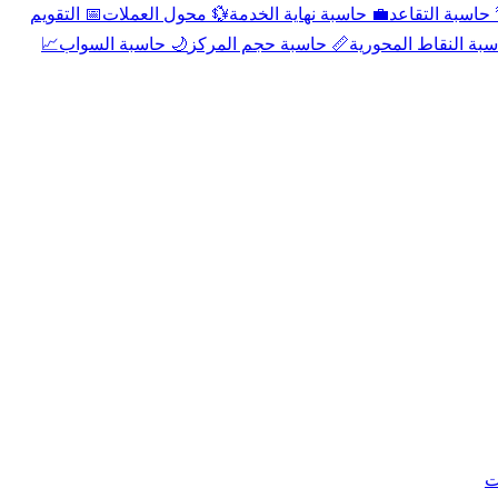
📅 التقويم
💱 محول العملات
💼 حاسبة نهاية الخدمة
🌴 حاسبة التقا
📈
🌙 حاسبة السواب
📏 حاسبة حجم المركز
📐 حاسبة النقاط الم
