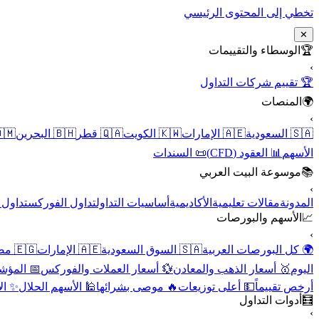
تخطي إلى المحتوى الرئيسي
✕
الوسطاء والتقييمات
🏆
›
🏆 تقييم شركات التداول
المنصات
🌍
›
 عُمان
🇧🇭 البحرين
🇶🇦 قطر
🇰🇼 الكويت
🇦🇪 الإمارات
🇸🇦 السعودية
📜 السندات
📊 العقود (CFD)
الأسهم
موسوعة البيت العربي
📚
›
الأسهم
تداول الفوركس
أساسيات التداول
الأكاديمية
مقالات تعليمية
المدونة
الأسهم والبورصات
📈
›
🇪🇬 مصر
🇦🇪 الإمارات
🇸🇦 السوق السعودية
🌍 كل البورصات العربية
لاقتصادية
💱 أسعار العملات والفوركس
🥇 أسعار الذهب والمعادن
اليوم
نقية
🕌 الأسهم الحلال
🔥 موصى بشرائها
💵 أعلى توزيعات
أرخص تقييماً
أدوات التداول
🧮
›