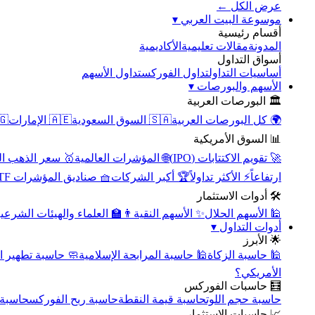
عرض الكل ←
▾
موسوعة البيت العربي
أقسام رئيسية
الأكاديمية
مقالات تعليمية
المدونة
أسواق التداول
تداول الأسهم
تداول الفوركس
أساسيات التداول
▾
الأسهم والبورصات
🏛️ البورصات العربية
مصر
🇦🇪 الإمارات
🇸🇦 السوق السعودية
🌍 كل البورصات العربية
📊 السوق الأمريكية
سعر الذهب اليوم
🌐 المؤشرات العالمية
🚀 تقويم الاكتتابات (IPO)
🧺 صناديق المؤشرات ETF
🏆 أكبر الشركات
⚡ الأكثر تداولاً
ارتفاعاً
🛠️ أدوات الاستثمار
‍🏫 العلماء والهيئات الشرعية
✨ الأسهم النقية
🕌 الأسهم الحلال
▾
أدوات التداول
🌟 الأبرز
سبة تطهير الأسهم
🕌 حاسبة المرابحة الإسلامية
🕌 حاسبة الزكاة
الأمريكي؟
🧮 حاسبات الفوركس
محورية
حاسبة ربح الفوركس
حاسبة قيمة النقطة
حاسبة حجم اللوت
📈 حاسبات الاستثمار