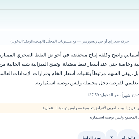
حركة سعر إي أو جي ريسورسز — مع مستويات المحلّل (الهدف/الوقف/الدخول)
أسمالي واضح وكلفة إنتاج منخفضة في أحواض النفط الصخري الممتازة، 
ة وخاصة حتى عند أسعار نفط معتدلة. وتمنح الميزانية شبه الخالية من
بل، يبقى السهم مرتبطاً بتقلبات أسعار الخام وقرارات الإمدادات العال
عليمي لفرصة دخل محتملة وليس توصية استثمارية.
سعر الدخول: 137.59
 فريق البيت العربي لأغراض تعليمية — وليس توصية استثمارية.
لمجتمع وليس توصية استثمارية.
X
نسخ الرابط
تيليجرام