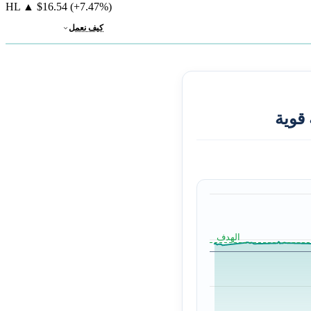
HL
▲
$16.54
(+7.47%)
كيف نعمل
قوية
الهدف