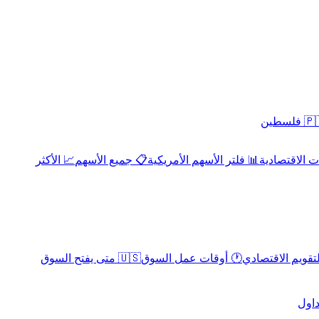
 فلسطين
 الاقتصادية
📊 فلتر الأسهم الأمريكية
📋 جميع الأسهم
📈 الأكثر
لتقويم الاقتصادي
🕐 أوقات عمل السوق
🇺🇸 متى يفتح السوق
داول