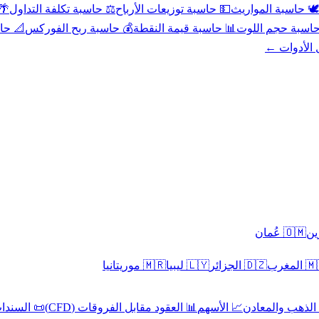
عد
⚖️ حاسبة تكلفة التداول
💵 حاسبة توزيعات الأرباح
🕊️ حاسبة المواريث
حورية
💰 حاسبة ربح الفوركس
📊 حاسبة قيمة النقطة
🧮 حاسبة حجم ال
كل الأدوا
🇴🇲 عُمان
🇲🇷 موريتانيا
🇱🇾 ليبيا
🇩🇿 الجزائر
🇲🇦 ا
 السندات
📊 العقود مقابل الفروقات (CFD)
📈 الأسهم
🥇 الذهب والمع