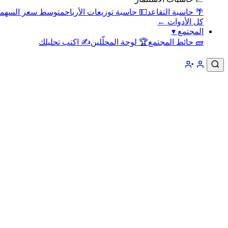
🌴 حاسبة التقاعد
💵 حاسبة توزيعات الأرباح
متوسط سعر السهم
كل الأدوات ←
المجتمع
▾
🧱 حائط المجتمع
🏆 لوحة المحلّلين
✍️ اكتب تحليلك