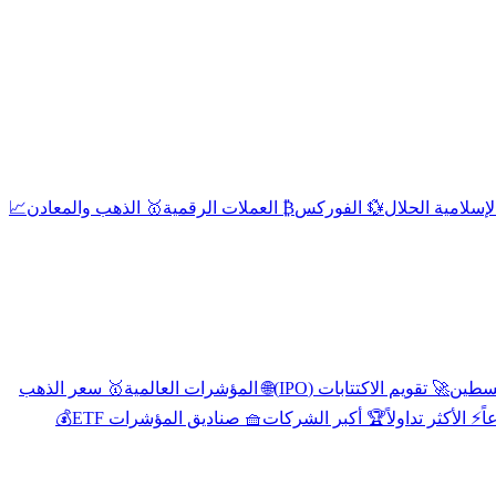
إسلامية الحلال
💱 الفوركس
₿ العملات الرقمية
🥇 الذهب والمعادن
📈
🚀 تقويم الاكتتابات (IPO)
🌐 المؤشرات العالمية
🥇 سعر الذهب
اً
⚡ الأكثر تداولاً
🏆 أكبر الشركات
🧺 صناديق المؤشرات ETF
💰