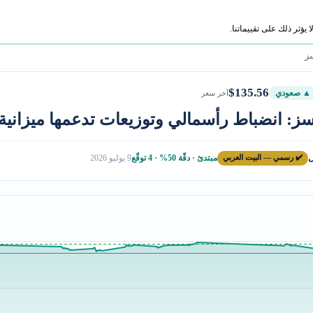
ؤثر ذلك على تقييماتنا.
ز
$135.56
▲ صعودي
آخر سعر
: انضباط رأسمالي وتوزيعات تدعمها ميزانية 
ل
✔️ رسمي — البيت العربي
مبتدئ · دقّة 50% · 4 توقّع
9 يوليو 2026