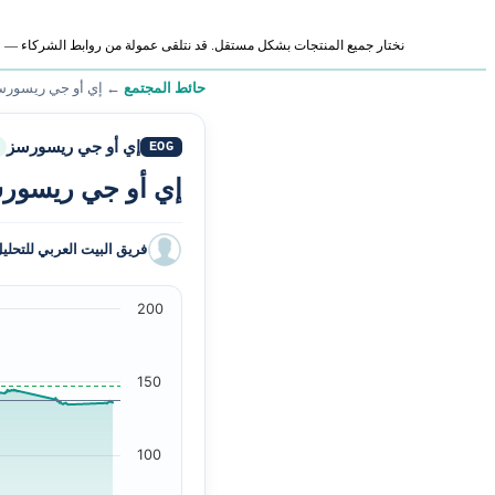
نختار جميع المنتجات بشكل مستقل. قد نتلقى عمولة من روابط الشركاء — لا ي
حائط المجتمع
←
إي أو جي ريسورس
إي أو جي ريسورسز
EOG
إي أو جي ريسورسز
فريق البيت العربي للتحلي
200
150
100