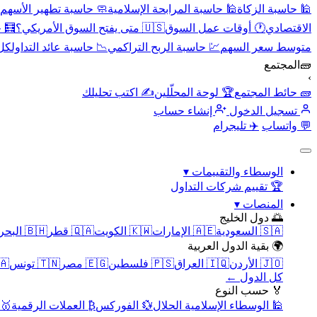
🕌 حاسبة الزكاة
🕌 حاسبة المرابحة الإسلامية
🧼 حاسبة تطهير الأسهم
الاقتصادي
🕐 أوقات عمل السوق
🇺🇸 متى يفتح السوق الأمريكي؟
🧮 
متوسط سعر السهم
💹 حاسبة الربح التراكمي
📉 حاسبة عائد التداول
كل 
🧱
المجتمع
›
🧱 حائط المجتمع
🏆 لوحة المحلّلين
✍️ اكتب تحليلك
تسجيل الدخول
إنشاء حساب
💬 واتساب
✈️ تليجرام
الوسطاء والتقييمات
▾
🏆 تقييم شركات التداول
المنصات
▾
🌅 دول الخليج
🇸🇦 السعودية
🇦🇪 الإمارات
🇰🇼 الكويت
🇶🇦 قطر
🇧🇭 البحرين
🌍 بقية الدول العربية
🇯🇴 الأردن
🇮🇶 العراق
🇵🇸 فلسطين
🇪🇬 مصر
🇹🇳 تونس
🇲🇦 
كل الدول ←
🏅 حسب النوع
🕌 الوسطاء الإسلامية الحلال
💱 الفوركس
₿ العملات الرقمية
🥇 