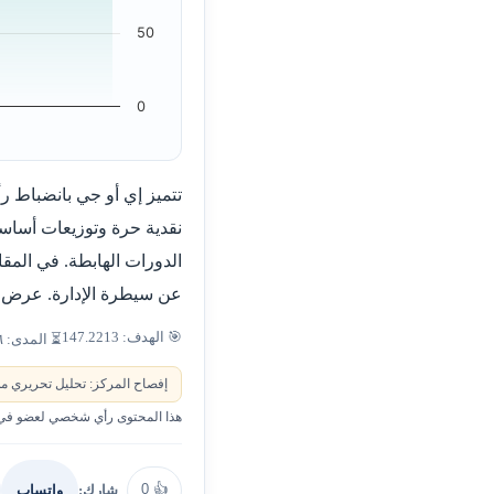
50
0
تتميز إي أو جي بانضباط ر
نقدية حرة وتوزيعات أساسي
الدورات الهابطة. في المقا
عن سيطرة الإدارة. عرض ت
🎯 الهدف: 147.2213
⏳ المدى: ٦–١٢ شهراً
إفصاح المركز: تحليل تحريري من
هذا المحتوى رأي شخصي لعضو في ا
0
👍
شارك:
واتساب