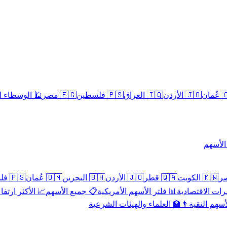
سلامية الحلال
🇪🇬 مصر
🇵🇸 فلسطين
🇮🇶 العراق
🇯🇴 الأردن
🇴
تداول 
🇵🇸 فلسطين
🇴🇲 عُمان
🇧🇭 البحرين
🇯🇴 الأردن
🇶🇦 قطر
🇰🇼 الكويت
 الأكثر ارتفاعاً
📋 جميع الأسهم
📊 فلتر الأسهم الأمريكية
📅 المؤشرات ا
👨‍🏫 العلماء والهيئات الشرعية
✨ الأسهم ال