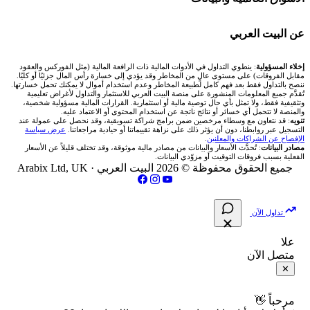
شركة Xm
شركات تداول في البحرين
🇪🇬 البورصة المصرية
🧮 حاسبة حجم اللوت
🏆 لوحة المحلّلين
🌐 المؤشرات العالمية
عن البيت العربي
شركة Okx
شركات تداول في عُمان
🇰🇼 بورصة الكويت
📊 حاسبة قيمة النقطة
✍️ اكتب تحليلك
🥇 سعر الذهب اليوم
من نحن
إخلاء المسؤولية
: ينطوي التداول في الأدوات المالية ذات الرافعة المالية (مثل الفوركس والعقود
مقابل الفروقات) على مستوى عالٍ من المخاطر وقد يؤدي إلى خسارة رأس المال جزئيًا أو كليًا.
ننصح بالتداول فقط بعد فهم كامل لطبيعة المخاطر وعدم استخدام أموال لا يمكنك تحمل خسارتها.
اكس تي بي XTB
شركات تداول في الأردن
🇶🇦 بورصة قطر
💰 حاسبة ربح الفوركس
تُقدَّم جميع المعلومات المنشورة على منصة البيت العربي للاستثمار والتداول لأغراض تعليمية
🥇 أسعار الذهب والمعادن
تواصل معنا
وتثقيفية فقط، ولا تمثل بأي حال توصية مالية أو استثمارية. القرارات المالية مسؤولية شخصية،
والمنصة لا تتحمل أي خسائر أو نتائج ناتجة عن استخدام المحتوى أو الاعتماد عليه.
انتراكتيف بروكرز IBKR
تنويه
: قد نتعاون مع وسطاء مرخصين ضمن برامج شراكة تسويقية، وقد نحصل على عمولة عند
شركات تداول في العراق
🇯🇴 بورصة عمّان
📌 حاسبة النقاط المحورية
التسجيل عبر روابطنا، دون أن يؤثر ذلك على نزاهة تقييماتنا أو حيادية مراجعاتنا.
عرض سياسة
💱 أسعار العملات والفوركس
فريق المؤلفين
الإفصاح عن الشراكات والمعلنين
.
مصادر البيانات
: تُحدَّث الأسعار والبيانات من مصادر مالية موثوقة، وقد تختلف قليلاً عن الأسعار
شركات تداول في فلسطين
الفعلية بسبب فروقات التوقيت أو مزوّدي البيانات.
🇧🇭 بورصة البحرين
📏 حاسبة حجم المركز
💵 سعر الريال السعودي في مصر
مقالات تعليمية
جميع الحقوق محفوظة © 2026 البيت العربي ·
Arabix Ltd, UK
شركات تداول في مصر
🇴🇲 بورصة مسقط
🔄 حاسبة تكلفة السواب
📅 المؤشرات الاقتصادية
سياسة تقييم الشركات
تداول الآن
🇵🇸 بورصة فلسطين
📈 حاسبة عائد التداول
شركات التداول النصابة
علا
متصل الآن
فلتر الأسهم الشرعي
📊 حاسبة الربح التراكمي
الإبلاغ عن شركة نصابة
✕
📋 جميع الأسهم
🧮 حاسبة متوسط سعر السهم
شروط الاستخدام
مرحباً 👋