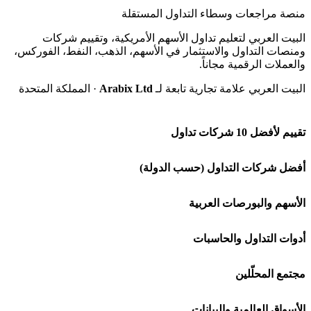
منصة مراجعات وسطاء التداول المستقلة
البيت العربي لتعليم تداول الأسهم الأمريكية، وتقييم شركات
ومنصات التداول والاستثمار في الأسهم، الذهب، النفط، الفوركس،
والعملات الرقمية مجاناً.
البيت العربي علامة تجارية تابعة لـ
Arabix Ltd
· المملكة المتحدة
تقييم لأفضل 10 شركات تداول
شركة Capital.com
أفضل شركات التداول (حسب الدولة)
افاتريد AvaTrade
شركات تداول في السعودية
الأسهم والبورصات العربية
اكسنس Exness
شركات تداول في الإمارات
🌍 كل البورصات العربية
أدوات التداول والحاسبات
منصة بينانس
شركات تداول في الكويت
🇸🇦 السوق السعودية
🕌 حاسبة الزكاة
مجتمع المحلّلين
Bybit باي بت
شركات تداول في قطر
🇦🇪 أسواق الإمارات
💱 محول العملات
🧱 حائط المجتمع
الأسواق العالمية والبيانات