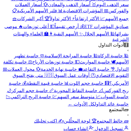
سعر الذهب اليوم
🥇 أسعار الذهب والمعادن
💱 أسعار العملات
والفوركس
📅 المؤشرات الاقتصادية
📊 فلتر الأسهم الأمريكية
📋
جميع الأسهم
📈 الأكثر ارتفاعاً
⚡ الأكثر تداولاً
🏆 أكبر الشركات
🧺
صناديق المؤشرات ETF
💰 أرخص تقييماً
💵 أعلى توزيعات
🔥 موصى
بشرائها
🕌 الأسهم الحلال
✨ الأسهم النقية
👨‍🏫 العلماء والهيئات
الشرعية
🧮
أدوات التداول
›
🕌 حاسبة الزكاة
🕌 حاسبة المرابحة الإسلامية
🧼 حاسبة تطهير
الأسهم
🕊️ حاسبة المواريث
💵 حاسبة توزيعات الأرباح
⚖️ حاسبة تكلفة
التداول
🌴 حاسبة التقاعد
💼 حاسبة نهاية الخدمة
💱 محول العملات
📅
التقويم الاقتصادي
🕐 أوقات عمل السوق
🇺🇸 متى يفتح السوق
الأمريكي؟
🧮 حاسبة حجم اللوت
📊 حاسبة قيمة النقطة
💰 حاسبة
ربح الفوركس
📐 حاسبة النقاط المحورية
📏 حاسبة حجم المركز
🌙
حاسبة السواب
📈 متوسط سعر السهم
💹 حاسبة الربح التراكمي
📉
حاسبة عائد التداول
كل الأدوات ←
🧱
المجتمع
›
🧱 حائط المجتمع
🏆 لوحة المحلّلين
✍️ اكتب تحليلك
تسجيل الدخول
إنشاء حساب