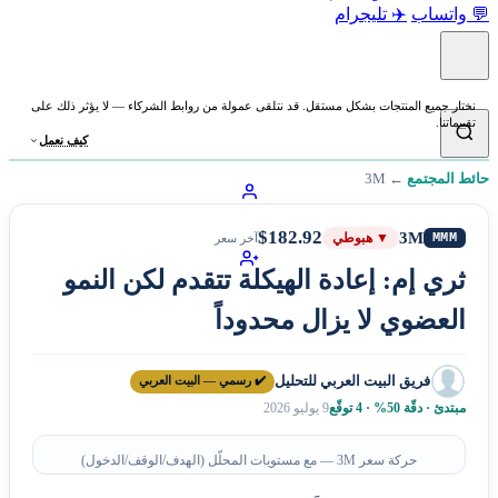
💬 واتساب
✈️ تليجرام
نختار جميع المنتجات بشكل مستقل. قد نتلقى عمولة من روابط الشركاء — لا يؤثر ذلك على
تقييماتنا.
كيف نعمل
حائط المجتمع
←
3M
$182.92
3M
MMM
▼ هبوطي
آخر سعر
ثري إم: إعادة الهيكلة تتقدم لكن النمو
العضوي لا يزال محدوداً
فريق البيت العربي للتحليل
✔️ رسمي — البيت العربي
مبتدئ · دقّة 50% · 4 توقّع
9 يوليو 2026
حركة سعر 3M — مع مستويات المحلّل (الهدف/الوقف/الدخول)