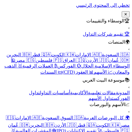
تخطي إلى المحتوى الرئيسي
✕
🏆
الوسطاء والتقييمات
›
🏆 تقييم شركات التداول
🌍
المنصات
›
🇸🇦 السعودية
🇦🇪 الإمارات
🇰🇼 الكويت
🇶🇦 قطر
🇧🇭 البحرين
🇴🇲 عُمان
🇯🇴 الأردن
🇮🇶 العراق
🇵🇸 فلسطين
🇪🇬 مصر
🕌
الوسطاء الإسلامية الحلال
💱 الفوركس
₿ العملات الرقمية
🥇 الذهب
والمعادن
📈 الأسهم
📊 العقود (CFD)
📜 السندات
📚
موسوعة البيت العربي
›
المدونة
مقالات تعليمية
الأكاديمية
أساسيات التداول
تداول
الفوركس
تداول الأسهم
📈
الأسهم والبورصات
›
🌍 كل البورصات العربية
🇸🇦 السوق السعودية
🇦🇪 الإمارات
🇪🇬
مصر
🇰🇼 الكويت
🇶🇦 قطر
🇯🇴 الأردن
🇧🇭 البحرين
🇴🇲 عُمان
🇵🇸 فلسطين
🚀 تقويم الاكتتابات (IPO)
🌐 المؤشرات العالمية
🥇