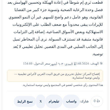
قطعت ثري إم شوطاً في إعادة الهيكلة وتحسين الهوامش بعد
فصل وحدة الرعاية الصحية وتسوية جزء كبير من القضايا
القانونية، وهو عامل دعم واضح للسهم. غير أن النمو العضوي
للإيرادات يبقى محدوداً مع ضعف الطلب على الإلكترونيات
الاستهلاكية وبعض الأسواق الصناعية، إضافة إلى التزامات
قانونية متبقية قد تستنزف السيولة. نرى أن المخاطر تميل
إلى الجانب السلبي في المدى القصير. تحليل تعليمي لا يُعد
توصية.
🎯 الهدف: 148.5024
سعر الدخول: 154.69
⏳ المدى: ٣–٦ أشهر
إفصاح المركز: تحليل تحريري من فريق البيت العربي لأغراض تعليمية —
وليس توصية استثمارية.
هذا المحتوى رأي شخصي لعضو في المجتمع وليس توصية استثمارية.
0
👍
شارك:
X
نسخ الرابط
واتساب
تيليجرام