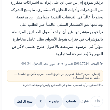
يرتكز نموذج إم إس سي آي على إيرادات اشتراكات متكررة
من المؤشرات وأدوات التحليل الاستثماري، ما يمنح الشركة
وضوحاً عالياً في التدفقات النقدية وهوامش ربح مرتفعة،
ويدعمها نمو الاستثمار السلبي عالمياً عبر الطلب على
تراخيص مؤشراتها. غير أن تراجع أصول الصناديق المرتبطة
بالمؤشرات في فترات هبوط الأسواق يظل عامل مخاطرة
مؤثراً في الرسوم المرتبطة بالأصول. طرح تعليمي لأغراض
الفهم ولا يُعد نصيحة استثمارية.
🎯 الهدف: 639.7524
سعر الدخول: 603.54
⏳ المدى: ٩–١٢ شهراً
إفصاح المركز: تحليل تحريري من فريق البيت العربي لأغراض تعليمية —
وليس توصية استثمارية.
هذا المحتوى رأي شخصي لعضو في المجتمع وليس توصية استثمارية.
0
👍
شارك:
X
نسخ الرابط
واتساب
تيليجرام