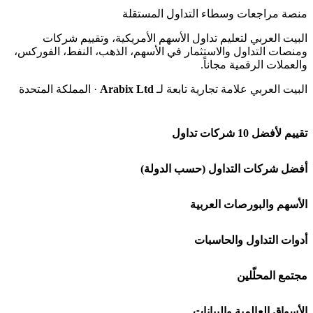
منصة مراجعات وسطاء التداول المستقلة
البيت العربي لتعليم تداول الأسهم الأمريكية، وتقييم شركات
ومنصات التداول والاستثمار في الأسهم، الذهب، النفط، الفوركس،
والعملات الرقمية مجاناً.
البيت العربي علامة تجارية تابعة لـ
Arabix Ltd
· المملكة المتحدة
تقييم لأفضل 10 شركات تداول
شركة Capital.com
أفضل شركات التداول (حسب الدولة)
افاتريد AvaTrade
شركات تداول في السعودية
الأسهم والبورصات العربية
اكسنس Exness
شركات تداول في الإمارات
🌍 كل البورصات العربية
أدوات التداول والحاسبات
منصة بينانس
شركات تداول في الكويت
🇸🇦 السوق السعودية
🕌 حاسبة الزكاة
مجتمع المحلّلين
Bybit باي بت
شركات تداول في قطر
🇦🇪 أسواق الإمارات
💱 محول العملات
🧱 حائط المجتمع
الأسواق العالمية والبيانات