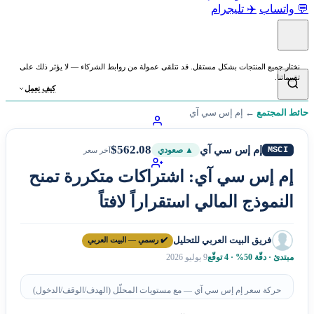
💬 واتساب
✈️ تليجرام
نختار جميع المنتجات بشكل مستقل. قد نتلقى عمولة من روابط الشركاء — لا يؤثر ذلك على
تقييماتنا.
كيف نعمل
حائط المجتمع
←
إم إس سي آي
$562.08
إم إس سي آي
MSCI
▲ صعودي
آخر سعر
إم إس سي آي: اشتراكات متكررة تمنح
النموذج المالي استقراراً لافتاً
فريق البيت العربي للتحليل
✔️ رسمي — البيت العربي
مبتدئ · دقّة 50% · 4 توقّع
9 يوليو 2026
حركة سعر إم إس سي آي — مع مستويات المحلّل (الهدف/الوقف/الدخول)