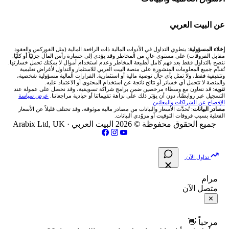
شركة Xm
شركات تداول في البحرين
🇪🇬 البورصة المصرية
🧮 حاسبة حجم اللوت
🏆 لوحة المحلّلين
🌐 المؤشرات العالمية
عن البيت العربي
شركة Okx
شركات تداول في عُمان
🇰🇼 بورصة الكويت
📊 حاسبة قيمة النقطة
✍️ اكتب تحليلك
🥇 سعر الذهب اليوم
من نحن
إخلاء المسؤولية
: ينطوي التداول في الأدوات المالية ذات الرافعة المالية (مثل الفوركس والعقود
مقابل الفروقات) على مستوى عالٍ من المخاطر وقد يؤدي إلى خسارة رأس المال جزئيًا أو كليًا.
ننصح بالتداول فقط بعد فهم كامل لطبيعة المخاطر وعدم استخدام أموال لا يمكنك تحمل خسارتها.
اكس تي بي XTB
شركات تداول في الأردن
🇶🇦 بورصة قطر
💰 حاسبة ربح الفوركس
تُقدَّم جميع المعلومات المنشورة على منصة البيت العربي للاستثمار والتداول لأغراض تعليمية
🥇 أسعار الذهب والمعادن
تواصل معنا
وتثقيفية فقط، ولا تمثل بأي حال توصية مالية أو استثمارية. القرارات المالية مسؤولية شخصية،
والمنصة لا تتحمل أي خسائر أو نتائج ناتجة عن استخدام المحتوى أو الاعتماد عليه.
انتراكتيف بروكرز IBKR
تنويه
: قد نتعاون مع وسطاء مرخصين ضمن برامج شراكة تسويقية، وقد نحصل على عمولة عند
شركات تداول في العراق
🇯🇴 بورصة عمّان
📌 حاسبة النقاط المحورية
التسجيل عبر روابطنا، دون أن يؤثر ذلك على نزاهة تقييماتنا أو حيادية مراجعاتنا.
عرض سياسة
💱 أسعار العملات والفوركس
فريق المؤلفين
الإفصاح عن الشراكات والمعلنين
.
مصادر البيانات
: تُحدَّث الأسعار والبيانات من مصادر مالية موثوقة، وقد تختلف قليلاً عن الأسعار
شركات تداول في فلسطين
الفعلية بسبب فروقات التوقيت أو مزوّدي البيانات.
🇧🇭 بورصة البحرين
📏 حاسبة حجم المركز
💵 سعر الريال السعودي في مصر
مقالات تعليمية
جميع الحقوق محفوظة © 2026 البيت العربي ·
Arabix Ltd, UK
شركات تداول في مصر
🇴🇲 بورصة مسقط
🔄 حاسبة تكلفة السواب
📅 المؤشرات الاقتصادية
سياسة تقييم الشركات
تداول الآن
🇵🇸 بورصة فلسطين
📈 حاسبة عائد التداول
شركات التداول النصابة
مرام
متصل الآن
فلتر الأسهم الشرعي
📊 حاسبة الربح التراكمي
الإبلاغ عن شركة نصابة
✕
📋 جميع الأسهم
🧮 حاسبة متوسط سعر السهم
شروط الاستخدام
مرحباً 👋