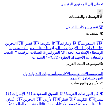
تخطي إلى المحتوى الرئيسي
✕
🏆
الوسطاء والتقييمات
›
🏆 تقييم شركات التداول
🌍
المنصات
›
🇸🇦 السعودية
🇦🇪 الإمارات
🇰🇼 الكويت
🇶🇦 قطر
🇧🇭 البحرين
🇴🇲 عُمان
🇯🇴 الأردن
🇮🇶 العراق
🇵🇸 فلسطين
🇪🇬 مصر
🕌
الوسطاء الإسلامية الحلال
💱 الفوركس
₿ العملات الرقمية
🥇 الذهب
والمعادن
📈 الأسهم
📊 العقود (CFD)
📜 السندات
📚
موسوعة البيت العربي
›
المدونة
مقالات تعليمية
الأكاديمية
أساسيات التداول
تداول
الفوركس
تداول الأسهم
📈
الأسهم والبورصات
›
🌍 كل البورصات العربية
🇸🇦 السوق السعودية
🇦🇪 الإمارات
🇪🇬
مصر
🇰🇼 الكويت
🇶🇦 قطر
🇯🇴 الأردن
🇧🇭 البحرين
🇴🇲 عُمان
🇵🇸 فلسطين
🚀 تقويم الاكتتابات (IPO)
🌐 المؤشرات العالمية
🥇