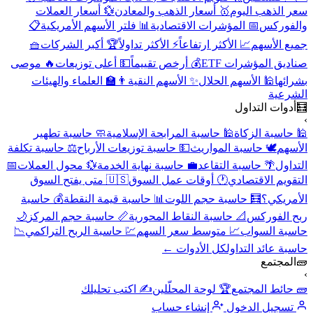
سعر الذهب اليوم
🥇 أسعار الذهب والمعادن
💱 أسعار العملات
والفوركس
📅 المؤشرات الاقتصادية
📊 فلتر الأسهم الأمريكية
📋
جميع الأسهم
📈 الأكثر ارتفاعاً
⚡ الأكثر تداولاً
🏆 أكبر الشركات
🧺
صناديق المؤشرات ETF
💰 أرخص تقييماً
💵 أعلى توزيعات
🔥 موصى
بشرائها
🕌 الأسهم الحلال
✨ الأسهم النقية
👨‍🏫 العلماء والهيئات
الشرعية
🧮
أدوات التداول
›
🕌 حاسبة الزكاة
🕌 حاسبة المرابحة الإسلامية
🧼 حاسبة تطهير
الأسهم
🕊️ حاسبة المواريث
💵 حاسبة توزيعات الأرباح
⚖️ حاسبة تكلفة
التداول
🌴 حاسبة التقاعد
💼 حاسبة نهاية الخدمة
💱 محول العملات
📅
التقويم الاقتصادي
🕐 أوقات عمل السوق
🇺🇸 متى يفتح السوق
الأمريكي؟
🧮 حاسبة حجم اللوت
📊 حاسبة قيمة النقطة
💰 حاسبة
ربح الفوركس
📐 حاسبة النقاط المحورية
📏 حاسبة حجم المركز
🌙
حاسبة السواب
📈 متوسط سعر السهم
💹 حاسبة الربح التراكمي
📉
حاسبة عائد التداول
كل الأدوات ←
🧱
المجتمع
›
🧱 حائط المجتمع
🏆 لوحة المحلّلين
✍️ اكتب تحليلك
تسجيل الدخول
إنشاء حساب