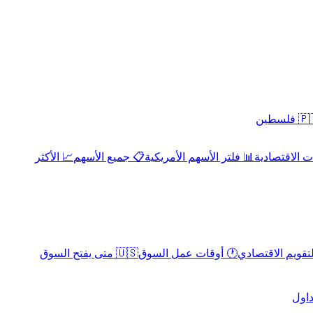
 فلسطين
 الاقتصادية
📊 فلتر الأسهم الأمريكية
📋 جميع الأسهم
📈 الأكثر
لتقويم الاقتصادي
🕐 أوقات عمل السوق
🇺🇸 متى يفتح السوق
داول