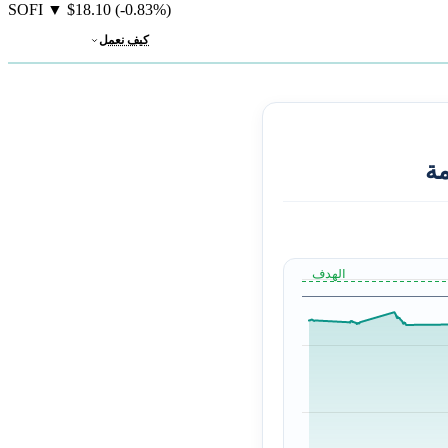
SOFI
▼
$18.10
(-0.83%)
كيف نعمل
مة
الهدف