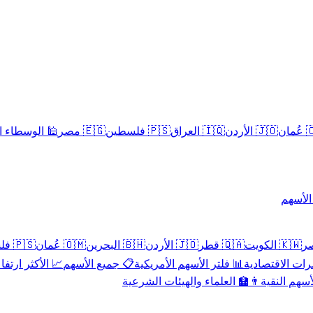
سلامية الحلال
🇪🇬 مصر
🇵🇸 فلسطين
🇮🇶 العراق
🇯🇴 الأردن
🇴
تداول 
🇵🇸 فلسطين
🇴🇲 عُمان
🇧🇭 البحرين
🇯🇴 الأردن
🇶🇦 قطر
🇰🇼 الكويت
 الأكثر ارتفاعاً
📋 جميع الأسهم
📊 فلتر الأسهم الأمريكية
📅 المؤشرات ا
👨‍🏫 العلماء والهيئات الشرعية
✨ الأسهم ال