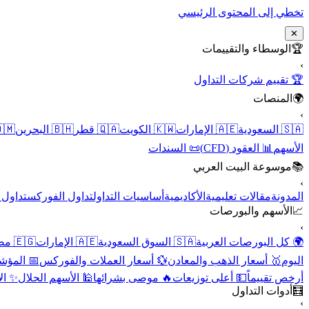
تخطي إلى المحتوى الرئيسي
✕
الوسطاء والتقييمات
🏆
›
🏆 تقييم شركات التداول
المنصات
🌍
›
 عُمان
🇧🇭 البحرين
🇶🇦 قطر
🇰🇼 الكويت
🇦🇪 الإمارات
🇸🇦 السعودية
📜 السندات
📊 العقود (CFD)
الأسهم
موسوعة البيت العربي
📚
›
الأسهم
تداول الفوركس
أساسيات التداول
الأكاديمية
مقالات تعليمية
المدونة
الأسهم والبورصات
📈
›
🇪🇬 مصر
🇦🇪 الإمارات
🇸🇦 السوق السعودية
🌍 كل البورصات العربية
لاقتصادية
💱 أسعار العملات والفوركس
🥇 أسعار الذهب والمعادن
اليوم
نقية
🕌 الأسهم الحلال
🔥 موصى بشرائها
💵 أعلى توزيعات
أرخص تقييماً
أدوات التداول
🧮
›