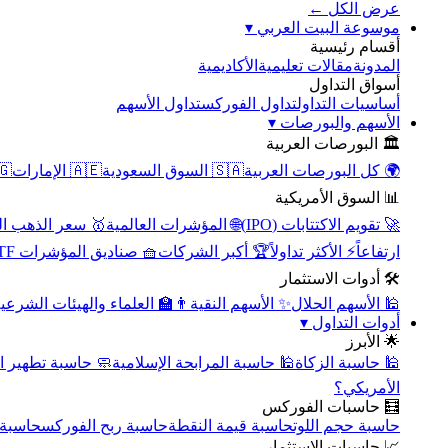
عرض الكل ←
▾
موسوعة البيت العربي
أقسام رئيسية
الأكاديمية
مقالات تعليمية
المدونة
أسواق التداول
تداول الأسهم
تداول الفوركس
أساسيات التداول
▾
الأسهم والبورصات
🏛️ البورصات العربية
مصر
🇦🇪 الإمارات
🇸🇦 السوق السعودية
🌍 كل البورصات العربية
📊 السوق الأمريكية
سعر الذهب اليوم
🌐 المؤشرات العالمية
🚀 تقويم الاكتتابات (IPO)
🧺 صناديق المؤشرات ETF
🏆 أكبر الشركات
⚡ الأكثر تداولاً
ارتفاعاً
🛠️ أدوات الاستثمار
‍🏫 العلماء والهيئات الشرعية
✨ الأسهم النقية
🕌 الأسهم الحلال
▾
أدوات التداول
🌟 الأبرز
سبة تطهير الأسهم
🕌 حاسبة المرابحة الإسلامية
🕌 حاسبة الزكاة
الأمريكي؟
🧮 حاسبات الفوركس
محورية
حاسبة ربح الفوركس
حاسبة قيمة النقطة
حاسبة حجم اللوت
📈 حاسبات الاستثمار