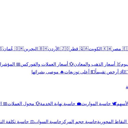
سطين
🇴🇲 عُمان
🇧🇭 البحرين
🇯🇴 الأردن
🇶🇦 قطر
🇰🇼 الكويت
🇪🇬 
 الاقتصادية
💱 أسعار العملات والفوركس
🥇 أسعار الذهب والمعادن
🥇 
🔥 موصى بشرائها
💵 أعلى توزيعات
💰 أرخص تقييماً

صادي
💱 محول العملات
💼 حاسبة نهاية الخدمة
🕊️ حاسبة المواريث
🧼 حا
اسبة تكلفة التداول
حاسبة السواب
حاسبة حجم المركز
حاسبة النقاط ال