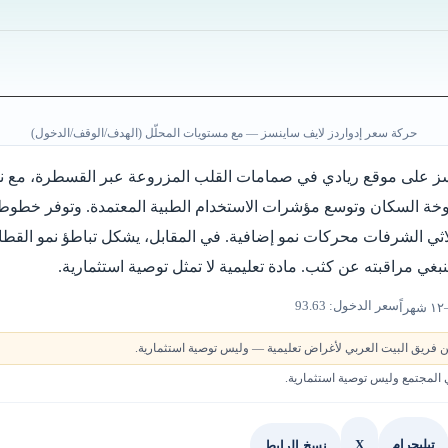
حركة سعر إدواردز لايف ساينسز — مع مستويات المحلّل (الهدف/الوقف/الدخول)
نسز على موقع ريادي في صمامات القلب المزروعة عبر القسطرة، مع 
خوخة السكان وتوسع مؤشرات الاستخدام الطبية المعتمدة. وتوفر خطوط 
اثي الشرفات محركات نمو إضافية. في المقابل، يشكل تباطؤ نمو القطا
غي مراقبته عن كثب. مادة تعليمية لا تمثل توصية استثمارية.
سعر الدخول: 93.63
 فريق البيت العربي لأغراض تعليمية — وليس توصية استثمارية.
لمجتمع وليس توصية استثمارية.
X
نسخ الرابط
تيليجرام