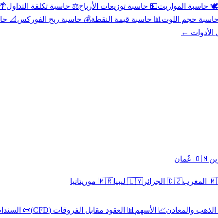
عد
⚖️ حاسبة تكلفة التداول
💵 حاسبة توزيعات الأرباح
🕊️ حاسبة المواريث
حورية
💰 حاسبة ربح الفوركس
📊 حاسبة قيمة النقطة
🧮 حاسبة حجم ال
كل الأدوا
🇴🇲 عُمان
🇲🇷 موريتانيا
🇱🇾 ليبيا
🇩🇿 الجزائر
🇲🇦 ا
 السندات
📊 العقود مقابل الفروقات (CFD)
📈 الأسهم
🥇 الذهب والمع