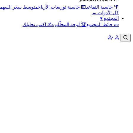
🌴 حاسبة التقاعد
💵 حاسبة توزيعات الأرباح
متوسط سعر السهم
كل الأدوات ←
المجتمع
▾
🧱 حائط المجتمع
🏆 لوحة المحلّلين
✍️ اكتب تحليلك