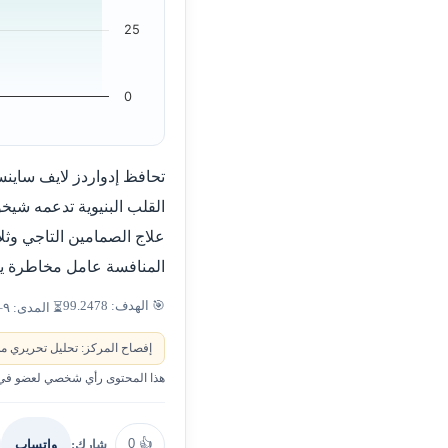
25
0
تحافظ إدواردز لايف ساي
القلب البنيوية تدعمه شي
علاج الصمامين التاجي وثل
المنافسة عامل مخاطرة ينب
🎯 الهدف: 99.2478
⏳ المدى: ٩–١٢ شهراً
إفصاح المركز: تحليل تحريري من
هذا المحتوى رأي شخصي لعضو في ا
0
👍
شارك:
واتساب