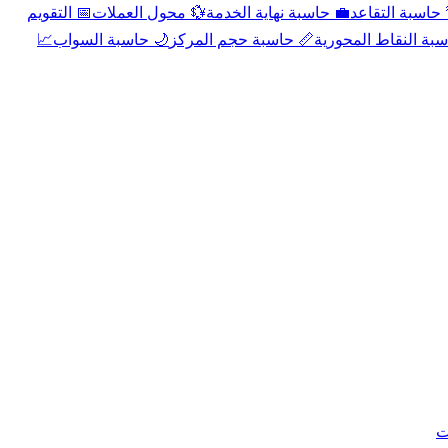
📅 التقويم
💱 محول العملات
💼 حاسبة نهاية الخدمة
🌴 حاسبة التقا
📈
🌙 حاسبة السواب
📏 حاسبة حجم المركز
📐 حاسبة النقاط الم
