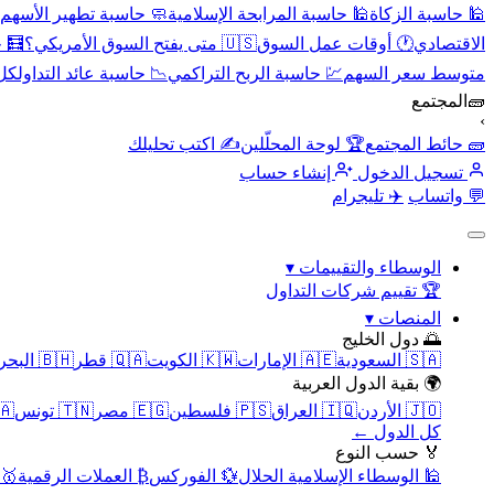
🕌 حاسبة الزكاة
🕌 حاسبة المرابحة الإسلامية
🧼 حاسبة تطهير الأسهم
الاقتصادي
🕐 أوقات عمل السوق
🇺🇸 متى يفتح السوق الأمريكي؟
🧮 
متوسط سعر السهم
💹 حاسبة الربح التراكمي
📉 حاسبة عائد التداول
كل 
🧱
المجتمع
›
🧱 حائط المجتمع
🏆 لوحة المحلّلين
✍️ اكتب تحليلك
تسجيل الدخول
إنشاء حساب
💬 واتساب
✈️ تليجرام
الوسطاء والتقييمات
▾
🏆 تقييم شركات التداول
المنصات
▾
🌅 دول الخليج
🇸🇦 السعودية
🇦🇪 الإمارات
🇰🇼 الكويت
🇶🇦 قطر
🇧🇭 البحرين
🌍 بقية الدول العربية
🇯🇴 الأردن
🇮🇶 العراق
🇵🇸 فلسطين
🇪🇬 مصر
🇹🇳 تونس
🇲🇦 
كل الدول ←
🏅 حسب النوع
🕌 الوسطاء الإسلامية الحلال
💱 الفوركس
₿ العملات الرقمية
🥇 