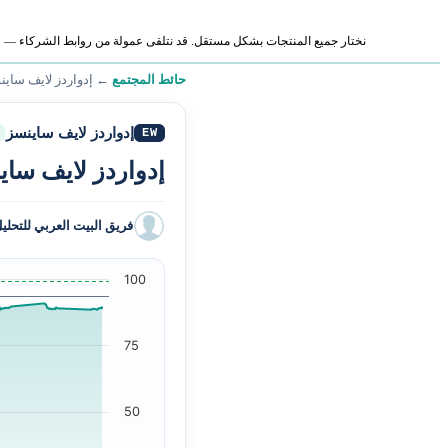
نختار جميع المنتجات بشكل مستقل. قد نتلقى عمولة من روابط الشركاء — لا ي
حائط المجتمع
←
إدواردز لايف ساين
إدواردز لايف ساينسز
EW
إدواردز لايف ساين
فريق البيت العربي للتحلي
100
75
50