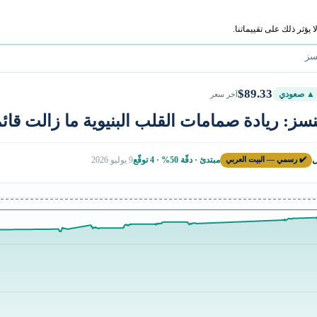
ؤثر ذلك على تقييماتنا.
سز
$89.33
▲ صعودي
آخر سعر
سز: ريادة صمامات القلب البنيوية ما زالت قائ
ل
✔️ رسمي — البيت العربي
مبتدئ · دقّة 50% · 4 توقّع
9 يوليو 2026