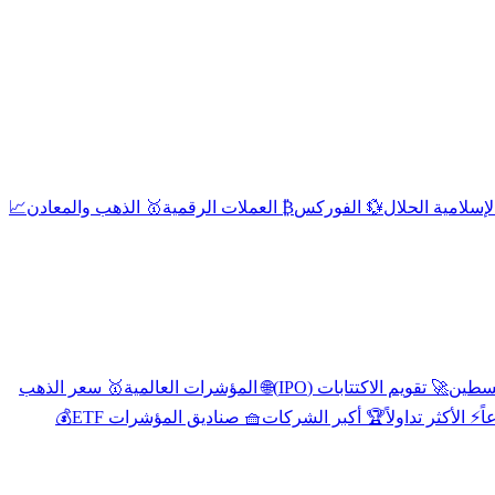
إسلامية الحلال
💱 الفوركس
₿ العملات الرقمية
🥇 الذهب والمعادن
📈
🚀 تقويم الاكتتابات (IPO)
🌐 المؤشرات العالمية
🥇 سعر الذهب
اً
⚡ الأكثر تداولاً
🏆 أكبر الشركات
🧺 صناديق المؤشرات ETF
💰