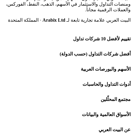
ومنصات التداول والاستثمار في الأسهم، الذهب، النفط، الفوركس،
والعملات الرقمية مجاناً.
البيت العربي علامة تجارية تابعة لـ
Arabix Ltd
· المملكة المتحدة
تقييم لأفضل 10 شركات تداول
شركة Capital.com
أفضل شركات التداول (حسب الدولة)
افاتريد AvaTrade
شركات تداول في السعودية
الأسهم والبورصات العربية
اكسنس Exness
شركات تداول في الإمارات
🌍 كل البورصات العربية
أدوات التداول والحاسبات
منصة بينانس
شركات تداول في الكويت
🇸🇦 السوق السعودية
🕌 حاسبة الزكاة
مجتمع المحلّلين
Bybit باي بت
شركات تداول في قطر
🇦🇪 أسواق الإمارات
💱 محول العملات
🧱 حائط المجتمع
الأسواق العالمية والبيانات
شركة Xm
شركات تداول في البحرين
🇪🇬 البورصة المصرية
🧮 حاسبة حجم اللوت
🏆 لوحة المحلّلين
🌐 المؤشرات العالمية
عن البيت العربي