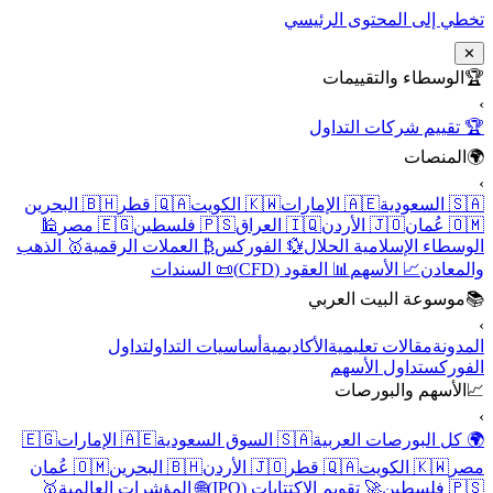
تخطي إلى المحتوى الرئيسي
✕
🏆
الوسطاء والتقييمات
›
🏆 تقييم شركات التداول
🌍
المنصات
›
🇸🇦 السعودية
🇦🇪 الإمارات
🇰🇼 الكويت
🇶🇦 قطر
🇧🇭 البحرين
🇴🇲 عُمان
🇯🇴 الأردن
🇮🇶 العراق
🇵🇸 فلسطين
🇪🇬 مصر
🕌
الوسطاء الإسلامية الحلال
💱 الفوركس
₿ العملات الرقمية
🥇 الذهب
والمعادن
📈 الأسهم
📊 العقود (CFD)
📜 السندات
📚
موسوعة البيت العربي
›
المدونة
مقالات تعليمية
الأكاديمية
أساسيات التداول
تداول
الفوركس
تداول الأسهم
📈
الأسهم والبورصات
›
🌍 كل البورصات العربية
🇸🇦 السوق السعودية
🇦🇪 الإمارات
🇪🇬
مصر
🇰🇼 الكويت
🇶🇦 قطر
🇯🇴 الأردن
🇧🇭 البحرين
🇴🇲 عُمان
🇵🇸 فلسطين
🚀 تقويم الاكتتابات (IPO)
🌐 المؤشرات العالمية
🥇