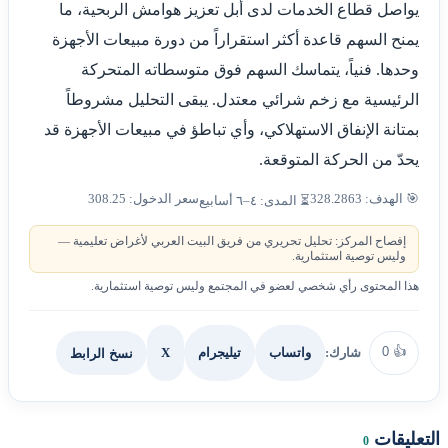
يواصل قطاع الخدمات لدى أبل تعزيز هوامش الربحية، ما
يمنح السهم قاعدة أكثر استقراراً من دورة مبيعات الأجهزة
وحدها. فنياً، يتماسك السهم فوق متوسطاته المتحركة
الرئيسية مع زخم شرائي معتدل. يبقى التحليل مشروطاً
بمتانة الإنفاق الاستهلاكي، وأي تباطؤ في مبيعات الأجهزة قد
يحدّ من الحركة المتوقعة.
🎯 الهدف: 328.2863
سعر الدخول: 308.25
⏳ المدى: ٤–٦ أسابيع
إفصاح المركز: تحليل تحريري من فريق البيت العربي لأغراض تعليمية —
وليس توصية استثمارية.
هذا المحتوى رأي شخصي لعضو في المجتمع وليس توصية استثمارية.
0
👍
شارك:
X
نسخ الرابط
واتساب
تيليجرام
التعليقات
0