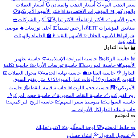
سعر الذهب اليوم
🥇 أسعار الذهب والمعادن
💱 أسعار العملات
والفوركس
📅 المؤشرات الاقتصادية
📊 فلتر الأسهم الأمريكية
📋
جميع الأسهم
📈 الأكثر ارتفاعاً
⚡ الأكثر تداولاً
🏆 أكبر الشركات
🧺
صناديق المؤشرات ETF
💰 أرخص تقييماً
💵 أعلى توزيعات
🔥 موصى
بشرائها
🕌 الأسهم الحلال
✨ الأسهم النقية
👨‍🏫 العلماء والهيئات
الشرعية
🧮
أدوات التداول
›
🕌 حاسبة الزكاة
🕌 حاسبة المرابحة الإسلامية
🧼 حاسبة تطهير
الأسهم
🕊️ حاسبة المواريث
💵 حاسبة توزيعات الأرباح
⚖️ حاسبة تكلفة
التداول
🌴 حاسبة التقاعد
💼 حاسبة نهاية الخدمة
💱 محول العملات
📅
التقويم الاقتصادي
🕐 أوقات عمل السوق
🇺🇸 متى يفتح السوق
الأمريكي؟
🧮 حاسبة حجم اللوت
📊 حاسبة قيمة النقطة
💰 حاسبة
ربح الفوركس
📐 حاسبة النقاط المحورية
📏 حاسبة حجم المركز
🌙
حاسبة السواب
📈 متوسط سعر السهم
💹 حاسبة الربح التراكمي
📉
حاسبة عائد التداول
كل الأدوات ←
🧱
المجتمع
›
🧱 حائط المجتمع
🏆 لوحة المحلّلين
✍️ اكتب تحليلك
تسجيل الدخول
إنشاء حساب