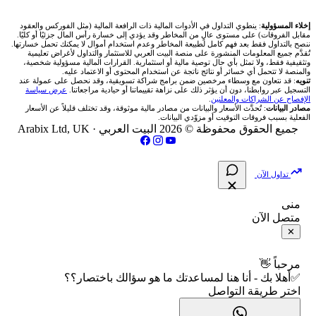
شركة Okx
شركات تداول في عُمان
🇰🇼 بورصة الكويت
📊 حاسبة قيمة النقطة
✍️ اكتب تحليلك
🥇 سعر الذهب اليوم
من نحن
إخلاء المسؤولية
: ينطوي التداول في الأدوات المالية ذات الرافعة المالية (مثل الفوركس والعقود
مقابل الفروقات) على مستوى عالٍ من المخاطر وقد يؤدي إلى خسارة رأس المال جزئيًا أو كليًا.
ننصح بالتداول فقط بعد فهم كامل لطبيعة المخاطر وعدم استخدام أموال لا يمكنك تحمل خسارتها.
اكس تي بي XTB
شركات تداول في الأردن
🇶🇦 بورصة قطر
💰 حاسبة ربح الفوركس
تُقدَّم جميع المعلومات المنشورة على منصة البيت العربي للاستثمار والتداول لأغراض تعليمية
🥇 أسعار الذهب والمعادن
تواصل معنا
وتثقيفية فقط، ولا تمثل بأي حال توصية مالية أو استثمارية. القرارات المالية مسؤولية شخصية،
والمنصة لا تتحمل أي خسائر أو نتائج ناتجة عن استخدام المحتوى أو الاعتماد عليه.
انتراكتيف بروكرز IBKR
تنويه
: قد نتعاون مع وسطاء مرخصين ضمن برامج شراكة تسويقية، وقد نحصل على عمولة عند
شركات تداول في العراق
🇯🇴 بورصة عمّان
📌 حاسبة النقاط المحورية
التسجيل عبر روابطنا، دون أن يؤثر ذلك على نزاهة تقييماتنا أو حيادية مراجعاتنا.
عرض سياسة
💱 أسعار العملات والفوركس
فريق المؤلفين
الإفصاح عن الشراكات والمعلنين
.
مصادر البيانات
: تُحدَّث الأسعار والبيانات من مصادر مالية موثوقة، وقد تختلف قليلاً عن الأسعار
شركات تداول في فلسطين
الفعلية بسبب فروقات التوقيت أو مزوّدي البيانات.
🇧🇭 بورصة البحرين
📏 حاسبة حجم المركز
💵 سعر الريال السعودي في مصر
مقالات تعليمية
جميع الحقوق محفوظة © 2026 البيت العربي ·
Arabix Ltd, UK
شركات تداول في مصر
🇴🇲 بورصة مسقط
🔄 حاسبة تكلفة السواب
📅 المؤشرات الاقتصادية
سياسة تقييم الشركات
تداول الآن
🇵🇸 بورصة فلسطين
📈 حاسبة عائد التداول
شركات التداول النصابة
منى
متصل الآن
فلتر الأسهم الشرعي
📊 حاسبة الربح التراكمي
الإبلاغ عن شركة نصابة
✕
📋 جميع الأسهم
🧮 حاسبة متوسط سعر السهم
شروط الاستخدام
مرحباً 👋
✅أهلا بك - أنا هنا لمساعدتك ما هو سؤالك باختصار؟؟
🕌 الأسهم الحلال
اختر طريقة التواصل
📅 التقويم الاقتصادي
سياسة الخصوصية