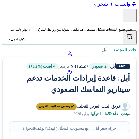
💬 واتساب
✈️ تليجرام
نختار جميع المنتجات بشكل مستقل. قد نتلقى عمولة من روابط الشركاء — لا يؤثر ذلك على
تقييماتنا.
كيف نعمل
حائط المجتمع
←
أبل
$312.27
أبل
AAPL
▲ صعودي
✓ أصاب
(+0.2%)
آخر سعر
أبل: قاعدة إيرادات الخدمات تدعم
سيناريو التماسك الصعودي
فريق البيت العربي للتحليل
✔️ رسمي — البيت العربي
مبتدئ · دقّة 50% · 4 توقّع
4 يوليو 2026
حركة سعر أبل — مع مستويات المحلّل (الهدف/الوقف/الدخول)