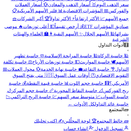
سعر الذهب اليوم
🥇 أسعار الذهب والمعادن
💱 أسعار العملات
والفوركس
📅 المؤشرات الاقتصادية
📊 فلتر الأسهم الأمريكية
📋
جميع الأسهم
📈 الأكثر ارتفاعاً
⚡ الأكثر تداولاً
🏆 أكبر الشركات
🧺
صناديق المؤشرات ETF
💰 أرخص تقييماً
💵 أعلى توزيعات
🔥 موصى
بشرائها
🕌 الأسهم الحلال
✨ الأسهم النقية
👨‍🏫 العلماء والهيئات
الشرعية
🧮
أدوات التداول
›
🕌 حاسبة الزكاة
🕌 حاسبة المرابحة الإسلامية
🧼 حاسبة تطهير
الأسهم
🕊️ حاسبة المواريث
💵 حاسبة توزيعات الأرباح
⚖️ حاسبة تكلفة
التداول
🌴 حاسبة التقاعد
💼 حاسبة نهاية الخدمة
💱 محول العملات
📅
التقويم الاقتصادي
🕐 أوقات عمل السوق
🇺🇸 متى يفتح السوق
الأمريكي؟
🧮 حاسبة حجم اللوت
📊 حاسبة قيمة النقطة
💰 حاسبة
ربح الفوركس
📐 حاسبة النقاط المحورية
📏 حاسبة حجم المركز
🌙
حاسبة السواب
📈 متوسط سعر السهم
💹 حاسبة الربح التراكمي
📉
حاسبة عائد التداول
كل الأدوات ←
🧱
المجتمع
›
🧱 حائط المجتمع
🏆 لوحة المحلّلين
✍️ اكتب تحليلك
تسجيل الدخول
إنشاء حساب