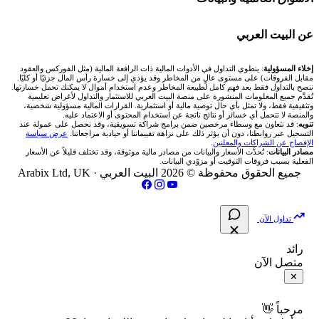
شركة Xm
شركات تداول في البحرين
🇪🇬 البورصة المصرية
🧮 حاسبة حجم اللوت
🏆 لوحة المحلّلين
🌐 المؤشرات العالمية
عن البيت العربي
شركة Okx
شركات تداول في عُمان
🇰🇼 بورصة الكويت
📊 حاسبة قيمة النقطة
✍️ اكتب تحليلك
🥇 سعر الذهب اليوم
من نحن
إخلاء المسؤولية
: ينطوي التداول في الأدوات المالية ذات الرافعة المالية (مثل الفوركس والعقود
مقابل الفروقات) على مستوى عالٍ من المخاطر وقد يؤدي إلى خسارة رأس المال جزئيًا أو كليًا.
ننصح بالتداول فقط بعد فهم كامل لطبيعة المخاطر وعدم استخدام أموال لا يمكنك تحمل خسارتها.
اكس تي بي XTB
شركات تداول في الأردن
🇶🇦 بورصة قطر
💰 حاسبة ربح الفوركس
تُقدَّم جميع المعلومات المنشورة على منصة البيت العربي للاستثمار والتداول لأغراض تعليمية
🥇 أسعار الذهب والمعادن
تواصل معنا
وتثقيفية فقط، ولا تمثل بأي حال توصية مالية أو استثمارية. القرارات المالية مسؤولية شخصية،
والمنصة لا تتحمل أي خسائر أو نتائج ناتجة عن استخدام المحتوى أو الاعتماد عليه.
انتراكتيف بروكرز IBKR
تنويه
: قد نتعاون مع وسطاء مرخصين ضمن برامج شراكة تسويقية، وقد نحصل على عمولة عند
شركات تداول في العراق
🇯🇴 بورصة عمّان
📌 حاسبة النقاط المحورية
التسجيل عبر روابطنا، دون أن يؤثر ذلك على نزاهة تقييماتنا أو حيادية مراجعاتنا.
عرض سياسة
💱 أسعار العملات والفوركس
فريق المؤلفين
الإفصاح عن الشراكات والمعلنين
.
مصادر البيانات
: تُحدَّث الأسعار والبيانات من مصادر مالية موثوقة، وقد تختلف قليلاً عن الأسعار
شركات تداول في فلسطين
الفعلية بسبب فروقات التوقيت أو مزوّدي البيانات.
🇧🇭 بورصة البحرين
📏 حاسبة حجم المركز
💵 سعر الريال السعودي في مصر
مقالات تعليمية
جميع الحقوق محفوظة © 2026 البيت العربي ·
Arabix Ltd, UK
شركات تداول في مصر
🇴🇲 بورصة مسقط
🔄 حاسبة تكلفة السواب
📅 المؤشرات الاقتصادية
سياسة تقييم الشركات
تداول الآن
🇵🇸 بورصة فلسطين
📈 حاسبة عائد التداول
شركات التداول النصابة
رائد
متصل الآن
فلتر الأسهم الشرعي
📊 حاسبة الربح التراكمي
الإبلاغ عن شركة نصابة
✕
📋 جميع الأسهم
🧮 حاسبة متوسط سعر السهم
شروط الاستخدام
مرحباً 👋