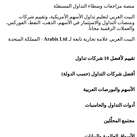
منصة مراجعات وسطاء التداول المستقلة
البيت العربي لتعليم تداول الأسهم الأمريكية، وتقييم شركات
ومنصات التداول والاستثمار في الأسهم، الذهب، النفط، الفوركس،
والعملات الرقمية مجاناً.
البيت العربي علامة تجارية تابعة لـ
Arabix Ltd
· المملكة المتحدة
تقييم لأفضل 10 شركات تداول
شركة Capital.com
أفضل شركات التداول (حسب الدولة)
افاتريد AvaTrade
شركات تداول في السعودية
الأسهم والبورصات العربية
اكسنس Exness
شركات تداول في الإمارات
🌍 كل البورصات العربية
أدوات التداول والحاسبات
منصة بينانس
شركات تداول في الكويت
🇸🇦 السوق السعودية
🕌 حاسبة الزكاة
مجتمع المحلّلين
Bybit باي بت
شركات تداول في قطر
🇦🇪 أسواق الإمارات
💱 محول العملات
🧱 حائط المجتمع
الأسواق العالمية والبيانات