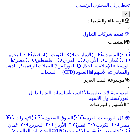
تخطي إلى المحتوى الرئيسي
✕
🏆
الوسطاء والتقييمات
›
🏆 تقييم شركات التداول
🌍
المنصات
›
🇸🇦 السعودية
🇦🇪 الإمارات
🇰🇼 الكويت
🇶🇦 قطر
🇧🇭 البحرين
🇴🇲 عُمان
🇯🇴 الأردن
🇮🇶 العراق
🇵🇸 فلسطين
🇪🇬 مصر
🕌
الوسطاء الإسلامية الحلال
💱 الفوركس
₿ العملات الرقمية
🥇 الذهب
والمعادن
📈 الأسهم
📊 العقود (CFD)
📜 السندات
📚
موسوعة البيت العربي
›
المدونة
مقالات تعليمية
الأكاديمية
أساسيات التداول
تداول
الفوركس
تداول الأسهم
📈
الأسهم والبورصات
›
🌍 كل البورصات العربية
🇸🇦 السوق السعودية
🇦🇪 الإمارات
🇪🇬
مصر
🇰🇼 الكويت
🇶🇦 قطر
🇯🇴 الأردن
🇧🇭 البحرين
🇴🇲 عُمان
🇵🇸 فلسطين
🚀 تقويم الاكتتابات (IPO)
🌐 المؤشرات العالمية
🥇