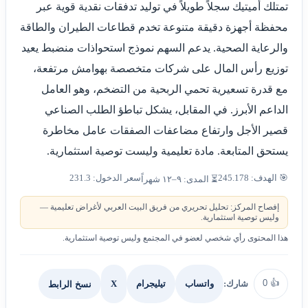
تمتلك أميتيك سجلاً طويلاً في توليد تدفقات نقدية قوية عبر
محفظة أجهزة دقيقة متنوعة تخدم قطاعات الطيران والطاقة
والرعاية الصحية. يدعم السهم نموذج استحواذات منضبط يعيد
توزيع رأس المال على شركات متخصصة بهوامش مرتفعة،
مع قدرة تسعيرية تحمي الربحية من التضخم، وهو العامل
الداعم الأبرز. في المقابل، يشكل تباطؤ الطلب الصناعي
قصير الأجل وارتفاع مضاعفات الصفقات عامل مخاطرة
يستحق المتابعة. مادة تعليمية وليست توصية استثمارية.
🎯 الهدف: 245.178
سعر الدخول: 231.3
⏳ المدى: ٩–١٢ شهراً
إفصاح المركز: تحليل تحريري من فريق البيت العربي لأغراض تعليمية —
وليس توصية استثمارية.
هذا المحتوى رأي شخصي لعضو في المجتمع وليس توصية استثمارية.
0
👍
شارك:
X
نسخ الرابط
واتساب
تيليجرام