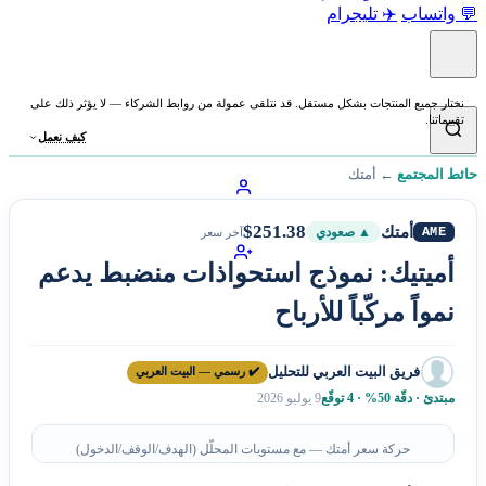
💬 واتساب
✈️ تليجرام
نختار جميع المنتجات بشكل مستقل. قد نتلقى عمولة من روابط الشركاء — لا يؤثر ذلك على
تقييماتنا.
كيف نعمل
حائط المجتمع
←
أمتك
$251.38
أمتك
AME
▲ صعودي
آخر سعر
أميتيك: نموذج استحواذات منضبط يدعم
نمواً مركّباً للأرباح
فريق البيت العربي للتحليل
✔️ رسمي — البيت العربي
مبتدئ · دقّة 50% · 4 توقّع
9 يوليو 2026
حركة سعر أمتك — مع مستويات المحلّل (الهدف/الوقف/الدخول)