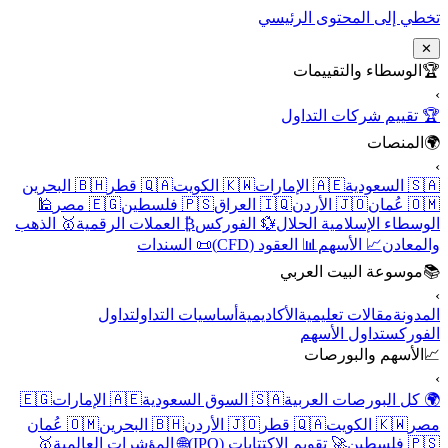
تخطي إلى المحتوى الرئيسي
✕
🏆
الوسطاء والتقييمات
›
🏆 تقييم شركات التداول
🌍
المنصات
›
🇸🇦 السعودية
🇦🇪 الإمارات
🇰🇼 الكويت
🇶🇦 قطر
🇧🇭 البحرين
🇴🇲 عُمان
🇯🇴 الأردن
🇮🇶 العراق
🇵🇸 فلسطين
🇪🇬 مصر
🕌
الوسطاء الإسلامية الحلال
💱 الفوركس
₿ العملات الرقمية
🥇 الذهب
والمعادن
📈 الأسهم
📊 العقود (CFD)
📜 السندات
📚
موسوعة البيت العربي
›
المدونة
مقالات تعليمية
الأكاديمية
أساسيات التداول
تداول
الفوركس
تداول الأسهم
📈
الأسهم والبورصات
›
🌍 كل البورصات العربية
🇸🇦 السوق السعودية
🇦🇪 الإمارات
🇪🇬
مصر
🇰🇼 الكويت
🇶🇦 قطر
🇯🇴 الأردن
🇧🇭 البحرين
🇴🇲 عُمان
🇵🇸 فلسطين
🚀 تقويم الاكتتابات (IPO)
🌐 المؤشرات العالمية
🥇