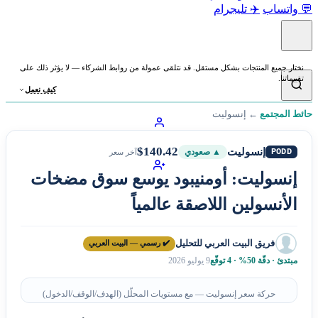
💬 واتساب
✈️ تليجرام
نختار جميع المنتجات بشكل مستقل. قد نتلقى عمولة من روابط الشركاء — لا يؤثر ذلك على
تقييماتنا.
كيف نعمل
حائط المجتمع
←
إنسوليت
$140.42
إنسوليت
PODD
▲ صعودي
آخر سعر
إنسوليت: أومنيبود يوسع سوق مضخات
الأنسولين اللاصقة عالمياً
فريق البيت العربي للتحليل
✔️ رسمي — البيت العربي
مبتدئ · دقّة 50% · 4 توقّع
9 يوليو 2026
حركة سعر إنسوليت — مع مستويات المحلّل (الهدف/الوقف/الدخول)