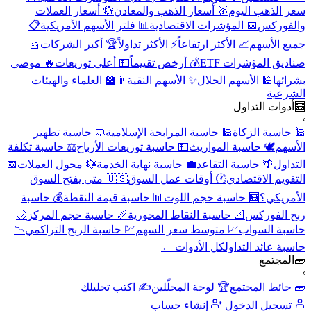
سعر الذهب اليوم
🥇 أسعار الذهب والمعادن
💱 أسعار العملات
والفوركس
📅 المؤشرات الاقتصادية
📊 فلتر الأسهم الأمريكية
📋
جميع الأسهم
📈 الأكثر ارتفاعاً
⚡ الأكثر تداولاً
🏆 أكبر الشركات
🧺
صناديق المؤشرات ETF
💰 أرخص تقييماً
💵 أعلى توزيعات
🔥 موصى
بشرائها
🕌 الأسهم الحلال
✨ الأسهم النقية
👨‍🏫 العلماء والهيئات
الشرعية
🧮
أدوات التداول
›
🕌 حاسبة الزكاة
🕌 حاسبة المرابحة الإسلامية
🧼 حاسبة تطهير
الأسهم
🕊️ حاسبة المواريث
💵 حاسبة توزيعات الأرباح
⚖️ حاسبة تكلفة
التداول
🌴 حاسبة التقاعد
💼 حاسبة نهاية الخدمة
💱 محول العملات
📅
التقويم الاقتصادي
🕐 أوقات عمل السوق
🇺🇸 متى يفتح السوق
الأمريكي؟
🧮 حاسبة حجم اللوت
📊 حاسبة قيمة النقطة
💰 حاسبة
ربح الفوركس
📐 حاسبة النقاط المحورية
📏 حاسبة حجم المركز
🌙
حاسبة السواب
📈 متوسط سعر السهم
💹 حاسبة الربح التراكمي
📉
حاسبة عائد التداول
كل الأدوات ←
🧱
المجتمع
›
🧱 حائط المجتمع
🏆 لوحة المحلّلين
✍️ اكتب تحليلك
تسجيل الدخول
إنشاء حساب