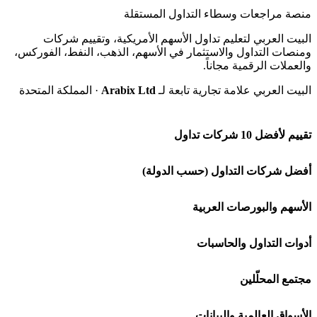
منصة مراجعات وسطاء التداول المستقلة
البيت العربي لتعليم تداول الأسهم الأمريكية، وتقييم شركات
ومنصات التداول والاستثمار في الأسهم، الذهب، النفط، الفوركس،
والعملات الرقمية مجاناً.
البيت العربي علامة تجارية تابعة لـ
Arabix Ltd
· المملكة المتحدة
تقييم لأفضل 10 شركات تداول
شركة Capital.com
أفضل شركات التداول (حسب الدولة)
افاتريد AvaTrade
شركات تداول في السعودية
الأسهم والبورصات العربية
اكسنس Exness
شركات تداول في الإمارات
🌍 كل البورصات العربية
أدوات التداول والحاسبات
منصة بينانس
شركات تداول في الكويت
🇸🇦 السوق السعودية
🕌 حاسبة الزكاة
مجتمع المحلّلين
Bybit باي بت
شركات تداول في قطر
🇦🇪 أسواق الإمارات
💱 محول العملات
🧱 حائط المجتمع
الأسواق العالمية والبيانات