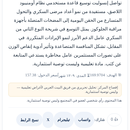
تواصل إنسوليت توسيع قاعدة مستخدمي نظام أومنيبود
اللاصق، مستفيدة من نمو أعداد مرضى السكري والتحول
المتسارع من الحقن اليومية إلى المضخات المتصلة بأجهزة
مراقبة الجلوكوز. يمثل التوسع في شريحة النوع الثاني من
السكري عامل الدعم الأبرز لنمو الإيرادات المتكررة. في
المقابل، تشكل المنافسة المتصاعدة وتأثير أدوية إنقاص الوزن
على تصورات المستثمرين عامل مخاطرة يستدعي المتابعة
عن كثب. مادة تعليمية وليست توصية استثمارية.
🎯 الهدف: 169.9704
سعر الدخول: 157.38
⏳ المدى: ٩–١٢ شهراً
إفصاح المركز: تحليل تحريري من فريق البيت العربي لأغراض تعليمية —
وليس توصية استثمارية.
هذا المحتوى رأي شخصي لعضو في المجتمع وليس توصية استثمارية.
0
👍
شارك:
X
نسخ الرابط
واتساب
تيليجرام