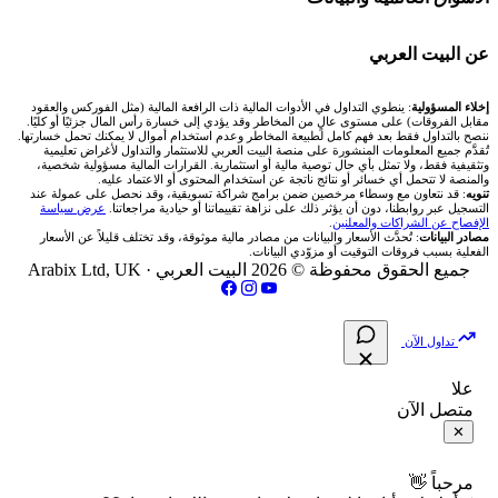
شركة Xm
شركات تداول في البحرين
🇪🇬 البورصة المصرية
🧮 حاسبة حجم اللوت
🏆 لوحة المحلّلين
🌐 المؤشرات العالمية
عن البيت العربي
شركة Okx
شركات تداول في عُمان
🇰🇼 بورصة الكويت
📊 حاسبة قيمة النقطة
✍️ اكتب تحليلك
🥇 سعر الذهب اليوم
من نحن
إخلاء المسؤولية
: ينطوي التداول في الأدوات المالية ذات الرافعة المالية (مثل الفوركس والعقود
مقابل الفروقات) على مستوى عالٍ من المخاطر وقد يؤدي إلى خسارة رأس المال جزئيًا أو كليًا.
ننصح بالتداول فقط بعد فهم كامل لطبيعة المخاطر وعدم استخدام أموال لا يمكنك تحمل خسارتها.
اكس تي بي XTB
شركات تداول في الأردن
🇶🇦 بورصة قطر
💰 حاسبة ربح الفوركس
تُقدَّم جميع المعلومات المنشورة على منصة البيت العربي للاستثمار والتداول لأغراض تعليمية
🥇 أسعار الذهب والمعادن
تواصل معنا
وتثقيفية فقط، ولا تمثل بأي حال توصية مالية أو استثمارية. القرارات المالية مسؤولية شخصية،
والمنصة لا تتحمل أي خسائر أو نتائج ناتجة عن استخدام المحتوى أو الاعتماد عليه.
انتراكتيف بروكرز IBKR
تنويه
: قد نتعاون مع وسطاء مرخصين ضمن برامج شراكة تسويقية، وقد نحصل على عمولة عند
شركات تداول في العراق
🇯🇴 بورصة عمّان
📌 حاسبة النقاط المحورية
التسجيل عبر روابطنا، دون أن يؤثر ذلك على نزاهة تقييماتنا أو حيادية مراجعاتنا.
عرض سياسة
💱 أسعار العملات والفوركس
فريق المؤلفين
الإفصاح عن الشراكات والمعلنين
.
مصادر البيانات
: تُحدَّث الأسعار والبيانات من مصادر مالية موثوقة، وقد تختلف قليلاً عن الأسعار
شركات تداول في فلسطين
الفعلية بسبب فروقات التوقيت أو مزوّدي البيانات.
🇧🇭 بورصة البحرين
📏 حاسبة حجم المركز
💵 سعر الريال السعودي في مصر
مقالات تعليمية
جميع الحقوق محفوظة © 2026 البيت العربي ·
Arabix Ltd, UK
شركات تداول في مصر
🇴🇲 بورصة مسقط
🔄 حاسبة تكلفة السواب
📅 المؤشرات الاقتصادية
سياسة تقييم الشركات
تداول الآن
🇵🇸 بورصة فلسطين
📈 حاسبة عائد التداول
شركات التداول النصابة
علا
متصل الآن
فلتر الأسهم الشرعي
📊 حاسبة الربح التراكمي
الإبلاغ عن شركة نصابة
✕
📋 جميع الأسهم
🧮 حاسبة متوسط سعر السهم
شروط الاستخدام
مرحباً 👋