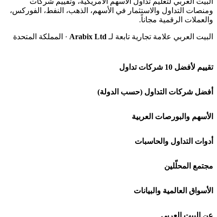
البيت العربي لتعليم تداول الأسهم الأمريكية، وتقييم شركات
ومنصات التداول والاستثمار في الأسهم، الذهب، النفط، الفوركس،
والعملات الرقمية مجاناً.
البيت العربي علامة تجارية تابعة لـ
Arabix Ltd
· المملكة المتحدة
تقييم لأفضل 10 شركات تداول
شركة Capital.com
أفضل شركات التداول (حسب الدولة)
افاتريد AvaTrade
شركات تداول في السعودية
الأسهم والبورصات العربية
اكسنس Exness
شركات تداول في الإمارات
🌍 كل البورصات العربية
أدوات التداول والحاسبات
منصة بينانس
شركات تداول في الكويت
🇸🇦 السوق السعودية
🕌 حاسبة الزكاة
مجتمع المحلّلين
Bybit باي بت
شركات تداول في قطر
🇦🇪 أسواق الإمارات
💱 محول العملات
🧱 حائط المجتمع
الأسواق العالمية والبيانات
شركة Xm
شركات تداول في البحرين
🇪🇬 البورصة المصرية
🧮 حاسبة حجم اللوت
🏆 لوحة المحلّلين
🌐 المؤشرات العالمية
عن البيت العربي