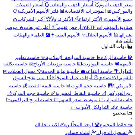
سعر الذهب اليوم
🥇 أسعار الذهب والمعادن
💱 أسعار العملات
والفوركس
📅 المؤشرات الاقتصادية
📊 فلتر الأسهم الأمريكية
📋
جميع الأسهم
📈 الأكثر ارتفاعاً
⚡ الأكثر تداولاً
🏆 أكبر الشركات
🧺
صناديق المؤشرات ETF
💰 أرخص تقييماً
💵 أعلى توزيعات
🔥 موصى
بشرائها
🕌 الأسهم الحلال
✨ الأسهم النقية
👨‍🏫 العلماء والهيئات
الشرعية
🧮
أدوات التداول
›
🕌 حاسبة الزكاة
🕌 حاسبة المرابحة الإسلامية
🧼 حاسبة تطهير
الأسهم
🕊️ حاسبة المواريث
💵 حاسبة توزيعات الأرباح
⚖️ حاسبة تكلفة
التداول
🌴 حاسبة التقاعد
💼 حاسبة نهاية الخدمة
💱 محول العملات
📅
التقويم الاقتصادي
🕐 أوقات عمل السوق
🇺🇸 متى يفتح السوق
الأمريكي؟
🧮 حاسبة حجم اللوت
📊 حاسبة قيمة النقطة
💰 حاسبة
ربح الفوركس
📐 حاسبة النقاط المحورية
📏 حاسبة حجم المركز
🌙
حاسبة السواب
📈 متوسط سعر السهم
💹 حاسبة الربح التراكمي
📉
حاسبة عائد التداول
كل الأدوات ←
🧱
المجتمع
›
🧱 حائط المجتمع
🏆 لوحة المحلّلين
✍️ اكتب تحليلك
تسجيل الدخول
إنشاء حساب