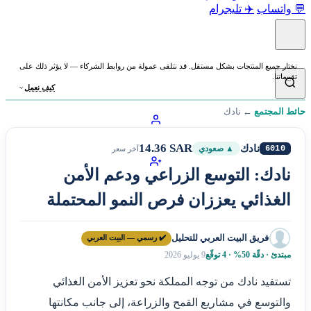
💬 واتساب
✈️ تليجرام
نختار جميع المنتجات بشكل مستقل. قد نتلقى عمولة من روابط الشركاء — لا يؤثر ذلك على
تقييماتنا.
كيف نعمل
حائط المجتمع
←
نادك
14.36 SAR
نادك
6010
▲ صعودي
آخر سعر
نادك: التوسع الزراعي ودعم الأمن
الغذائي يعززان فرص النمو المحتملة
فريق البيت العربي للتحليل
✔️ رسمي — البيت العربي
مبتدئ · دقّة 50% · 4 توقّع
9 يوليو 2026
تستفيد نادك من توجه المملكة نحو تعزيز الأمن الغذائي
والتوسع في مشاريع القمح والزراعة، إلى جانب مكانتها