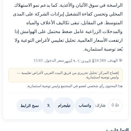
الراسخة في سوق الألبان والأغذية. كما يدعم نمو الاستهلاك
المحلي وتحسن كفاءة التشغيل إيرادات الشركة على المدى
المتوسط. في المقابل، تبقى تكاليف الأعلاف والمياه
والمدخلات الزراعية عامل ضغط محتمل على الهوامش إذا
ارتفعت الأسعار العالمية. تحليل تعليمي لأغراض التوعية ولا
يُعد توصية استثمارية.
🎯 الهدف: 16.589
سعر الدخول: 15.65
⏳ المدى: ٦–٩ أشهر
إفصاح المركز: تحليل تحريري من فريق البيت العربي لأغراض تعليمية —
وليس توصية استثمارية.
هذا المحتوى رأي شخصي لعضو في المجتمع وليس توصية استثمارية.
0
👍
شارك:
X
نسخ الرابط
واتساب
تيليجرام
التعليقات