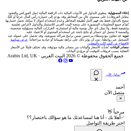
شركة Okx
شركات تداول في عُمان
🇰🇼 بورصة الكويت
📊 حاسبة قيمة النقطة
✍️ اكتب تحليلك
🥇 سعر الذهب اليوم
من نحن
إخلاء المسؤولية
: ينطوي التداول في الأدوات المالية ذات الرافعة المالية (مثل الفوركس والعقود
مقابل الفروقات) على مستوى عالٍ من المخاطر وقد يؤدي إلى خسارة رأس المال جزئيًا أو كليًا.
ننصح بالتداول فقط بعد فهم كامل لطبيعة المخاطر وعدم استخدام أموال لا يمكنك تحمل خسارتها.
اكس تي بي XTB
شركات تداول في الأردن
🇶🇦 بورصة قطر
💰 حاسبة ربح الفوركس
تُقدَّم جميع المعلومات المنشورة على منصة البيت العربي للاستثمار والتداول لأغراض تعليمية
🥇 أسعار الذهب والمعادن
تواصل معنا
وتثقيفية فقط، ولا تمثل بأي حال توصية مالية أو استثمارية. القرارات المالية مسؤولية شخصية،
والمنصة لا تتحمل أي خسائر أو نتائج ناتجة عن استخدام المحتوى أو الاعتماد عليه.
انتراكتيف بروكرز IBKR
تنويه
: قد نتعاون مع وسطاء مرخصين ضمن برامج شراكة تسويقية، وقد نحصل على عمولة عند
شركات تداول في العراق
🇯🇴 بورصة عمّان
📌 حاسبة النقاط المحورية
التسجيل عبر روابطنا، دون أن يؤثر ذلك على نزاهة تقييماتنا أو حيادية مراجعاتنا.
عرض سياسة
💱 أسعار العملات والفوركس
فريق المؤلفين
الإفصاح عن الشراكات والمعلنين
.
مصادر البيانات
: تُحدَّث الأسعار والبيانات من مصادر مالية موثوقة، وقد تختلف قليلاً عن الأسعار
شركات تداول في فلسطين
الفعلية بسبب فروقات التوقيت أو مزوّدي البيانات.
🇧🇭 بورصة البحرين
📏 حاسبة حجم المركز
💵 سعر الريال السعودي في مصر
مقالات تعليمية
جميع الحقوق محفوظة © 2026 البيت العربي ·
Arabix Ltd, UK
شركات تداول في مصر
🇴🇲 بورصة مسقط
🔄 حاسبة تكلفة السواب
📅 المؤشرات الاقتصادية
سياسة تقييم الشركات
تداول الآن
🇵🇸 بورصة فلسطين
📈 حاسبة عائد التداول
شركات التداول النصابة
أحمد
متصل الآن
فلتر الأسهم الشرعي
📊 حاسبة الربح التراكمي
الإبلاغ عن شركة نصابة
✕
📋 جميع الأسهم
🧮 حاسبة متوسط سعر السهم
شروط الاستخدام
مرحباً 👋
✅أهلا بك - أنا هنا لمساعدتك ما هو سؤالك باختصار؟؟
🕌 الأسهم الحلال
اختر طريقة التواصل
📅 التقويم الاقتصادي
سياسة الخصوصية