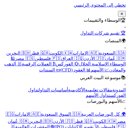
تخطي إلى المحتوى الرئيسي
✕
🏆
الوسطاء والتقييمات
›
🏆 تقييم شركات التداول
🌍
المنصات
›
🇸🇦 السعودية
🇦🇪 الإمارات
🇰🇼 الكويت
🇶🇦 قطر
🇧🇭 البحرين
🇴🇲 عُمان
🇯🇴 الأردن
🇮🇶 العراق
🇵🇸 فلسطين
🇪🇬 مصر
🕌
الوسطاء الإسلامية الحلال
💱 الفوركس
₿ العملات الرقمية
🥇 الذهب
والمعادن
📈 الأسهم
📊 العقود (CFD)
📜 السندات
📚
موسوعة البيت العربي
›
المدونة
مقالات تعليمية
الأكاديمية
أساسيات التداول
تداول
الفوركس
تداول الأسهم
📈
الأسهم والبورصات
›
🌍 كل البورصات العربية
🇸🇦 السوق السعودية
🇦🇪 الإمارات
🇪🇬
مصر
🇰🇼 الكويت
🇶🇦 قطر
🇯🇴 الأردن
🇧🇭 البحرين
🇴🇲 عُمان
🇵🇸 فلسطين
🚀 تقويم الاكتتابات (IPO)
🌐 المؤشرات العالمية
🥇