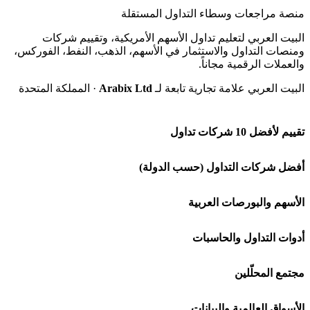
منصة مراجعات وسطاء التداول المستقلة
البيت العربي لتعليم تداول الأسهم الأمريكية، وتقييم شركات
ومنصات التداول والاستثمار في الأسهم، الذهب، النفط، الفوركس،
والعملات الرقمية مجاناً.
البيت العربي علامة تجارية تابعة لـ
Arabix Ltd
· المملكة المتحدة
تقييم لأفضل 10 شركات تداول
شركة Capital.com
أفضل شركات التداول (حسب الدولة)
افاتريد AvaTrade
شركات تداول في السعودية
الأسهم والبورصات العربية
اكسنس Exness
شركات تداول في الإمارات
🌍 كل البورصات العربية
أدوات التداول والحاسبات
منصة بينانس
شركات تداول في الكويت
🇸🇦 السوق السعودية
🕌 حاسبة الزكاة
مجتمع المحلّلين
Bybit باي بت
شركات تداول في قطر
🇦🇪 أسواق الإمارات
💱 محول العملات
🧱 حائط المجتمع
الأسواق العالمية والبيانات