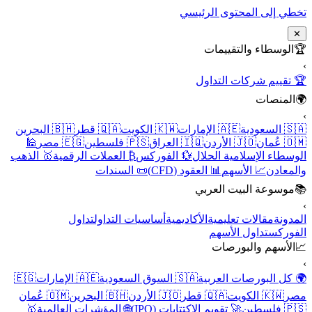
تخطي إلى المحتوى الرئيسي
✕
🏆
الوسطاء والتقييمات
›
🏆 تقييم شركات التداول
🌍
المنصات
›
🇸🇦 السعودية
🇦🇪 الإمارات
🇰🇼 الكويت
🇶🇦 قطر
🇧🇭 البحرين
🇴🇲 عُمان
🇯🇴 الأردن
🇮🇶 العراق
🇵🇸 فلسطين
🇪🇬 مصر
🕌
الوسطاء الإسلامية الحلال
💱 الفوركس
₿ العملات الرقمية
🥇 الذهب
والمعادن
📈 الأسهم
📊 العقود (CFD)
📜 السندات
📚
موسوعة البيت العربي
›
المدونة
مقالات تعليمية
الأكاديمية
أساسيات التداول
تداول
الفوركس
تداول الأسهم
📈
الأسهم والبورصات
›
🌍 كل البورصات العربية
🇸🇦 السوق السعودية
🇦🇪 الإمارات
🇪🇬
مصر
🇰🇼 الكويت
🇶🇦 قطر
🇯🇴 الأردن
🇧🇭 البحرين
🇴🇲 عُمان
🇵🇸 فلسطين
🚀 تقويم الاكتتابات (IPO)
🌐 المؤشرات العالمية
🥇