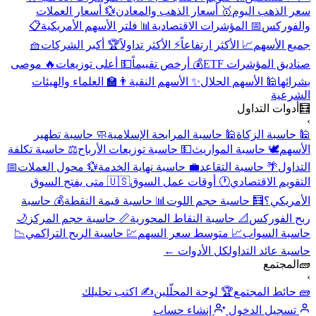
سعر الذهب اليوم
🥇 أسعار الذهب والمعادن
💱 أسعار العملات
والفوركس
📅 المؤشرات الاقتصادية
📊 فلتر الأسهم الأمريكية
📋
جميع الأسهم
📈 الأكثر ارتفاعاً
⚡ الأكثر تداولاً
🏆 أكبر الشركات
🧺
صناديق المؤشرات ETF
💰 أرخص تقييماً
💵 أعلى توزيعات
🔥 موصى
بشرائها
🕌 الأسهم الحلال
✨ الأسهم النقية
👨‍🏫 العلماء والهيئات
الشرعية
🧮
أدوات التداول
›
🕌 حاسبة الزكاة
🕌 حاسبة المرابحة الإسلامية
🧼 حاسبة تطهير
الأسهم
🕊️ حاسبة المواريث
💵 حاسبة توزيعات الأرباح
⚖️ حاسبة تكلفة
التداول
🌴 حاسبة التقاعد
💼 حاسبة نهاية الخدمة
💱 محول العملات
📅
التقويم الاقتصادي
🕐 أوقات عمل السوق
🇺🇸 متى يفتح السوق
الأمريكي؟
🧮 حاسبة حجم اللوت
📊 حاسبة قيمة النقطة
💰 حاسبة
ربح الفوركس
📐 حاسبة النقاط المحورية
📏 حاسبة حجم المركز
🌙
حاسبة السواب
📈 متوسط سعر السهم
💹 حاسبة الربح التراكمي
📉
حاسبة عائد التداول
كل الأدوات ←
🧱
المجتمع
›
🧱 حائط المجتمع
🏆 لوحة المحلّلين
✍️ اكتب تحليلك
تسجيل الدخول
إنشاء حساب