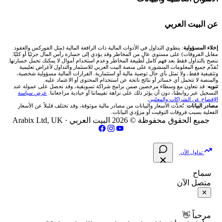
شركة Xm
شركات تداول في البحرين
🇪🇬 البورصة المصرية
🧮 حاسبة حجم اللوت
🏆 لوحة المحلّلين
🌐 المؤشرات العالمية
عن البيت العربي
شركة Okx
شركات تداول في عُمان
🇰🇼 بورصة الكويت
📊 حاسبة قيمة النقطة
✍️ اكتب تحليلك
🥇 سعر الذهب اليوم
من نحن
إخلاء المسؤولية
: ينطوي التداول في الأدوات المالية ذات الرافعة المالية (مثل الفوركس والعقود
مقابل الفروقات) على مستوى عالٍ من المخاطر وقد يؤدي إلى خسارة رأس المال جزئيًا أو كليًا.
ننصح بالتداول فقط بعد فهم كامل لطبيعة المخاطر وعدم استخدام أموال لا يمكنك تحمل خسارتها.
اكس تي بي XTB
شركات تداول في الأردن
🇶🇦 بورصة قطر
💰 حاسبة ربح الفوركس
تُقدَّم جميع المعلومات المنشورة على منصة البيت العربي للاستثمار والتداول لأغراض تعليمية
🥇 أسعار الذهب والمعادن
تواصل معنا
وتثقيفية فقط، ولا تمثل بأي حال توصية مالية أو استثمارية. القرارات المالية مسؤولية شخصية،
والمنصة لا تتحمل أي خسائر أو نتائج ناتجة عن استخدام المحتوى أو الاعتماد عليه.
انتراكتيف بروكرز IBKR
تنويه
: قد نتعاون مع وسطاء مرخصين ضمن برامج شراكة تسويقية، وقد نحصل على عمولة عند
شركات تداول في العراق
🇯🇴 بورصة عمّان
📌 حاسبة النقاط المحورية
التسجيل عبر روابطنا، دون أن يؤثر ذلك على نزاهة تقييماتنا أو حيادية مراجعاتنا.
عرض سياسة
💱 أسعار العملات والفوركس
فريق المؤلفين
الإفصاح عن الشراكات والمعلنين
.
مصادر البيانات
: تُحدَّث الأسعار والبيانات من مصادر مالية موثوقة، وقد تختلف قليلاً عن الأسعار
شركات تداول في فلسطين
الفعلية بسبب فروقات التوقيت أو مزوّدي البيانات.
🇧🇭 بورصة البحرين
📏 حاسبة حجم المركز
💵 سعر الريال السعودي في مصر
مقالات تعليمية
جميع الحقوق محفوظة © 2026 البيت العربي ·
Arabix Ltd, UK
شركات تداول في مصر
🇴🇲 بورصة مسقط
🔄 حاسبة تكلفة السواب
📅 المؤشرات الاقتصادية
سياسة تقييم الشركات
تداول الآن
🇵🇸 بورصة فلسطين
📈 حاسبة عائد التداول
شركات التداول النصابة
سماح
متصل الآن
فلتر الأسهم الشرعي
📊 حاسبة الربح التراكمي
الإبلاغ عن شركة نصابة
✕
📋 جميع الأسهم
🧮 حاسبة متوسط سعر السهم
شروط الاستخدام
مرحباً 👋