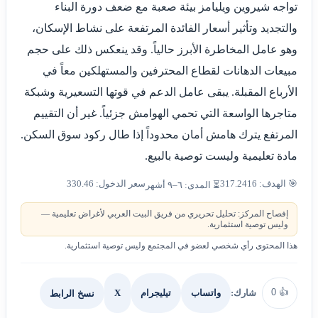
تواجه شيروين ويليامز بيئة صعبة مع ضعف دورة البناء
والتجديد وتأثير أسعار الفائدة المرتفعة على نشاط الإسكان،
وهو عامل المخاطرة الأبرز حالياً. وقد ينعكس ذلك على حجم
مبيعات الدهانات لقطاع المحترفين والمستهلكين معاً في
الأرباع المقبلة. يبقى عامل الدعم في قوتها التسعيرية وشبكة
متاجرها الواسعة التي تحمي الهوامش جزئياً. غير أن التقييم
المرتفع يترك هامش أمان محدوداً إذا طال ركود سوق السكن.
مادة تعليمية وليست توصية بالبيع.
🎯 الهدف: 317.2416
سعر الدخول: 330.46
⏳ المدى: ٦–٩ أشهر
إفصاح المركز: تحليل تحريري من فريق البيت العربي لأغراض تعليمية —
وليس توصية استثمارية.
هذا المحتوى رأي شخصي لعضو في المجتمع وليس توصية استثمارية.
0
👍
شارك:
X
نسخ الرابط
واتساب
تيليجرام