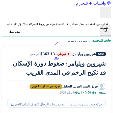
💬 واتساب
✈️ تليجرام
نختار جميع المنتجات بشكل مستقل. قد نتلقى عمولة من روابط الشركاء — لا يؤثر ذلك على
تقييماتنا.
كيف نعمل
حائط المجتمع
←
شيروين ويليامز
$363.13
شيروين ويليامز
SHW
▼ هبوطي
آخر سعر
شيروين ويليامز: ضغوط دورة الإسكان
قد تكبح الزخم في المدى القريب
فريق البيت العربي للتحليل
✔️ رسمي — البيت العربي
مبتدئ · دقّة 50% · 4 توقّع
9 يوليو 2026
حركة سعر شيروين ويليامز — مع مستويات المحلّل (الهدف/الوقف/الدخول)