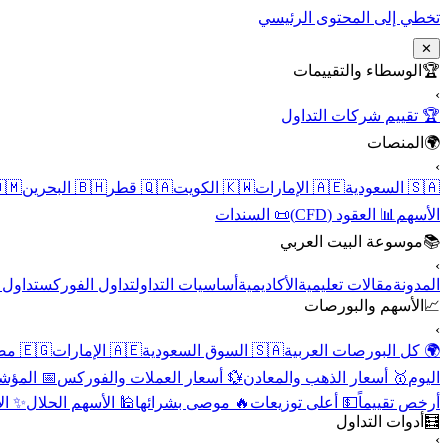
تخطي إلى المحتوى الرئيسي
✕
الوسطاء والتقييمات
🏆
›
🏆 تقييم شركات التداول
المنصات
🌍
›
 عُمان
🇧🇭 البحرين
🇶🇦 قطر
🇰🇼 الكويت
🇦🇪 الإمارات
🇸🇦 السعودية
📜 السندات
📊 العقود (CFD)
الأسهم
موسوعة البيت العربي
📚
›
الأسهم
تداول الفوركس
أساسيات التداول
الأكاديمية
مقالات تعليمية
المدونة
الأسهم والبورصات
📈
›
🇪🇬 مصر
🇦🇪 الإمارات
🇸🇦 السوق السعودية
🌍 كل البورصات العربية
لاقتصادية
💱 أسعار العملات والفوركس
🥇 أسعار الذهب والمعادن
اليوم
نقية
🕌 الأسهم الحلال
🔥 موصى بشرائها
💵 أعلى توزيعات
أرخص تقييماً
أدوات التداول
🧮
›