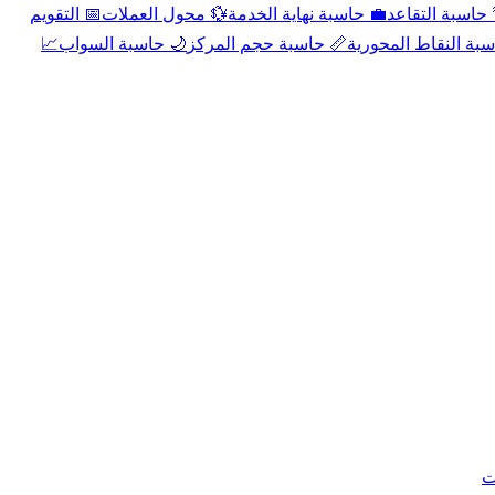
📅 التقويم
💱 محول العملات
💼 حاسبة نهاية الخدمة
🌴 حاسبة التقا
📈
🌙 حاسبة السواب
📏 حاسبة حجم المركز
📐 حاسبة النقاط الم
