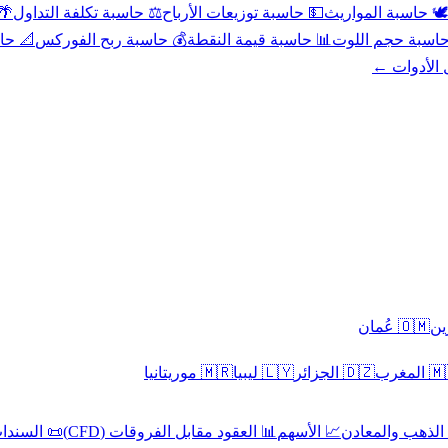
عد
⚖️ حاسبة تكلفة التداول
💵 حاسبة توزيعات الأرباح
🕊️ حاسبة المواريث
حورية
💰 حاسبة ربح الفوركس
📊 حاسبة قيمة النقطة
🧮 حاسبة حجم ال
كل الأدوا
🇴🇲 عُمان
🇲🇷 موريتانيا
🇱🇾 ليبيا
🇩🇿 الجزائر
🇲🇦 ا
 السندات
📊 العقود مقابل الفروقات (CFD)
📈 الأسهم
🥇 الذهب والمع