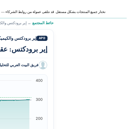
نختار جميع المنتجات بشكل مستقل. قد نتلقى عمولة من روابط الشركاء — لا ي
حائط المجتمع
←
إير برودكتس والكي
إير برودكتس والكيميك
APD
إير برودكتس: عقو
فريق البيت العربي للتحلي
400
300
200