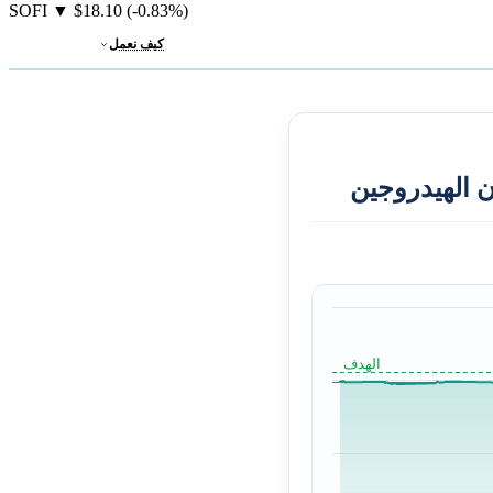
SOFI
▼
$18.10
(-0.83%)
كيف نعمل
ن الهيدروجين
الهدف