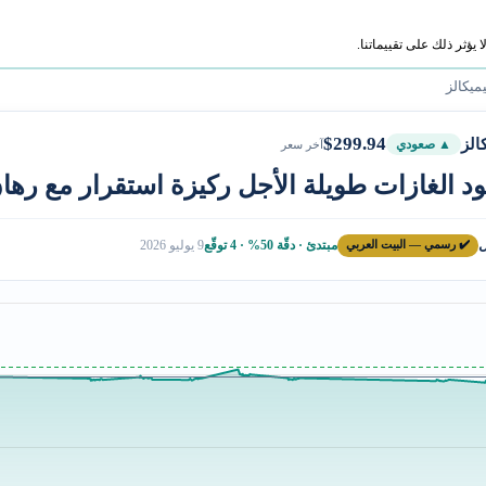
ؤثر ذلك على تقييماتنا.
ميكالز
$299.94
الز
▲ صعودي
آخر سعر
د الغازات طويلة الأجل ركيزة استقرار مع رها
ل
✔️ رسمي — البيت العربي
مبتدئ · دقّة 50% · 4 توقّع
9 يوليو 2026