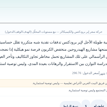
حركة سعر إير برودكتس والكيميكالز — مع مستويات المحلّل (الهدف/الوقف/الدخول)
ية طويلة الأجل لإير برودكتس تدفقات نقدية شبه متكررة تقلل حساسيتها
ا تمنحها مشاريع الهيدروجين منخفض الكربون فرصة نمو هيكلية إذا نضج
 الرأسمالي على تلك المشاريع تحمل مخاطر تجاوز التكاليف وتأخر العو
راسة التوازن بين الاستقرار والرهانات بعيدة المدى، وليس توصية استث
سعر الدخول: 296.76
 فريق البيت العربي لأغراض تعليمية — وليس توصية استثمارية.
لمجتمع وليس توصية استثمارية.
X
نسخ الرابط
تيليجرام