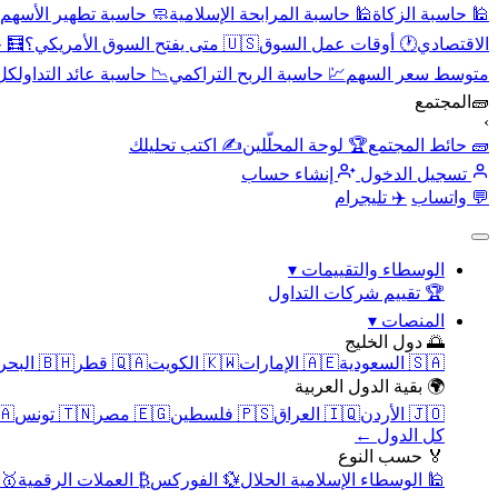
🕌 حاسبة الزكاة
🕌 حاسبة المرابحة الإسلامية
🧼 حاسبة تطهير الأسهم
الاقتصادي
🕐 أوقات عمل السوق
🇺🇸 متى يفتح السوق الأمريكي؟
🧮 
متوسط سعر السهم
💹 حاسبة الربح التراكمي
📉 حاسبة عائد التداول
كل 
🧱
المجتمع
›
🧱 حائط المجتمع
🏆 لوحة المحلّلين
✍️ اكتب تحليلك
تسجيل الدخول
إنشاء حساب
💬 واتساب
✈️ تليجرام
الوسطاء والتقييمات
▾
🏆 تقييم شركات التداول
المنصات
▾
🌅 دول الخليج
🇸🇦 السعودية
🇦🇪 الإمارات
🇰🇼 الكويت
🇶🇦 قطر
🇧🇭 البحرين
🌍 بقية الدول العربية
🇯🇴 الأردن
🇮🇶 العراق
🇵🇸 فلسطين
🇪🇬 مصر
🇹🇳 تونس
🇲🇦 
كل الدول ←
🏅 حسب النوع
🕌 الوسطاء الإسلامية الحلال
💱 الفوركس
₿ العملات الرقمية
🥇 