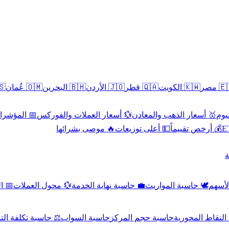
سطين
🇴🇲 عُمان
🇧🇭 البحرين
🇯🇴 الأردن
🇶🇦 قطر
🇰🇼 الكويت
🇪🇬 
 الاقتصادية
💱 أسعار العملات والفوركس
🥇 أسعار الذهب والمعادن
🥇 
🔥 موصى بشرائها
💵 أعلى توزيعات
💰 أرخص تقييماً

صادي
💱 محول العملات
💼 حاسبة نهاية الخدمة
🕊️ حاسبة المواريث
🧼 حا
اسبة تكلفة التداول
حاسبة السواب
حاسبة حجم المركز
حاسبة النقاط ال