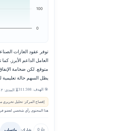
100
0
توفر عقود الغازات الصناع
العامل الداعم الأبرز. كم
متوقع. لكن ضخامة الإنفاق
يظل السهم حالة تعليمية لد
🎯 الهدف: 311.598
⏳ المدى: ١٢ شهراً
إفصاح المركز: تحليل تحريري من
هذا المحتوى رأي شخصي لعضو في ا
0
👍
شارك:
واتساب