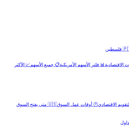
 فلسطين
 الاقتصادية
📊 فلتر الأسهم الأمريكية
📋 جميع الأسهم
📈 الأكثر
لتقويم الاقتصادي
🕐 أوقات عمل السوق
🇺🇸 متى يفتح السوق
داول