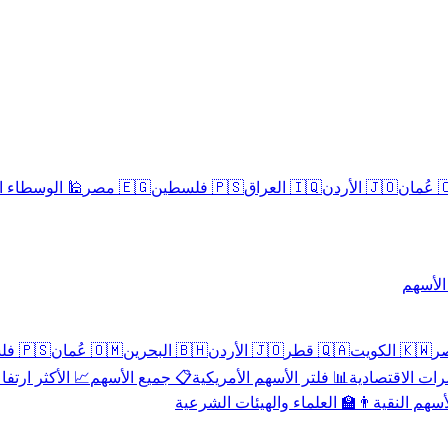
سلامية الحلال
🇪🇬 مصر
🇵🇸 فلسطين
🇮🇶 العراق
🇯🇴 الأردن
🇴
تداول 
🇵🇸 فلسطين
🇴🇲 عُمان
🇧🇭 البحرين
🇯🇴 الأردن
🇶🇦 قطر
🇰🇼 الكويت
 الأكثر ارتفاعاً
📋 جميع الأسهم
📊 فلتر الأسهم الأمريكية
📅 المؤشرات ا
👨‍🏫 العلماء والهيئات الشرعية
✨ الأسهم ال