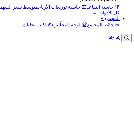
🌴 حاسبة التقاعد
💵 حاسبة توزيعات الأرباح
متوسط سعر السهم
كل الأدوات ←
المجتمع
▾
🧱 حائط المجتمع
🏆 لوحة المحلّلين
✍️ اكتب تحليلك