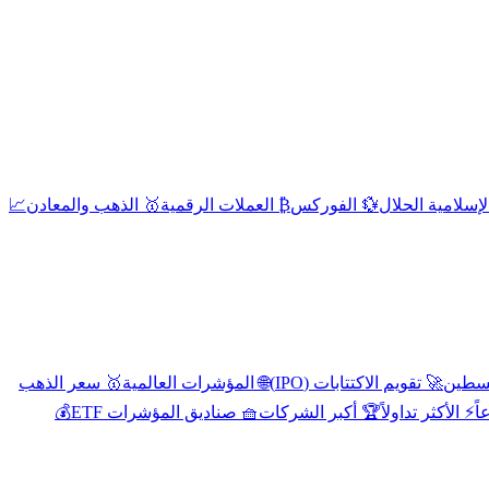
إسلامية الحلال
💱 الفوركس
₿ العملات الرقمية
🥇 الذهب والمعادن
📈
🚀 تقويم الاكتتابات (IPO)
🌐 المؤشرات العالمية
🥇 سعر الذهب
اً
⚡ الأكثر تداولاً
🏆 أكبر الشركات
🧺 صناديق المؤشرات ETF
💰