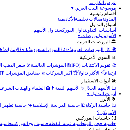
عرض الكل ←
▾
موسوعة البيت العربي
أقسام رئيسية
الأكاديمية
مقالات تعليمية
المدونة
أسواق التداول
تداول الأسهم
تداول الفوركس
أساسيات التداول
▾
الأسهم والبورصات
🏛️ البورصات العربية
مصر
🇦🇪 الإمارات
🇸🇦 السوق السعودية
🌍 كل البورصات العربية
📊 السوق الأمريكية
سعر الذهب اليوم
🌐 المؤشرات العالمية
🚀 تقويم الاكتتابات (IPO)
🧺 صناديق المؤشرات ETF
🏆 أكبر الشركات
⚡ الأكثر تداولاً
ارتفاعاً
🛠️ أدوات الاستثمار
‍🏫 العلماء والهيئات الشرعية
✨ الأسهم النقية
🕌 الأسهم الحلال
▾
أدوات التداول
🌟 الأبرز
سبة تطهير الأسهم
🕌 حاسبة المرابحة الإسلامية
🕌 حاسبة الزكاة
الأمريكي؟
🧮 حاسبات الفوركس
محورية
حاسبة ربح الفوركس
حاسبة قيمة النقطة
حاسبة حجم اللوت
📈 حاسبات الاستثمار