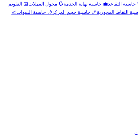
📅 التقويم
💱 محول العملات
💼 حاسبة نهاية الخدمة
🌴 حاسبة التقا
📈
🌙 حاسبة السواب
📏 حاسبة حجم المركز
📐 حاسبة النقاط الم
