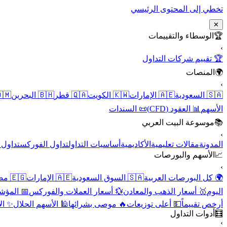
تخطي إلى المحتوى الرئيسي
✕
الوسطاء والتقييمات
🏆
›
🏆 تقييم شركات التداول
المنصات
🌍
›
 عُمان
🇧🇭 البحرين
🇶🇦 قطر
🇰🇼 الكويت
🇦🇪 الإمارات
🇸🇦 السعودية
📜 السندات
📊 العقود (CFD)
الأسهم
موسوعة البيت العربي
📚
›
الأسهم
تداول الفوركس
أساسيات التداول
الأكاديمية
مقالات تعليمية
المدونة
الأسهم والبورصات
📈
›
🇪🇬 مصر
🇦🇪 الإمارات
🇸🇦 السوق السعودية
🌍 كل البورصات العربية
لاقتصادية
💱 أسعار العملات والفوركس
🥇 أسعار الذهب والمعادن
اليوم
نقية
🕌 الأسهم الحلال
🔥 موصى بشرائها
💵 أعلى توزيعات
أرخص تقييماً
أدوات التداول
🧮
›