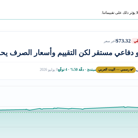
ؤثر ذلك على تقييماتنا.
$73.32
ي
آخر سعر
مو دفاعي مستقر لكن التقييم وأسعار الصرف يح
ل
✔️ رسمي — البيت العربي
مبتدئ · دقّة 50% · 4 توقّع
9 يوليو 2026