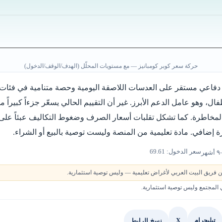
حركة سعر كوبر كومبانيز — مع مستويات المحلّل (الهدف/الوقف/الدخول)
لب دفاعي مستقر على العدسات اللاصقة اليومية وحصة متنامية في ف
ل، وهو عامل الدعم الأبرز. غير أن التقييم الحالي يسعّر جزءاً كبيراً من
والمخاطرة. كما تشكل تقلبات أسعار الصرف وضغوط التكاليف عبئاً عل
إضافي. مادة تعليمية من المنصة وليست توصية بالبيع أو الشراء.
سعر الدخول: 69.61
 فريق البيت العربي لأغراض تعليمية — وليس توصية استثمارية.
لمجتمع وليس توصية استثمارية.
X
نسخ الرابط
تيليجرام