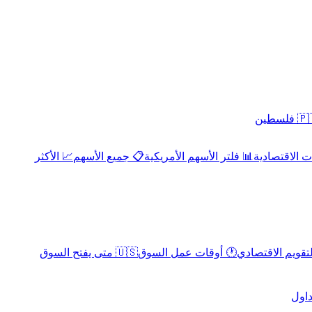
 فلسطين
 الاقتصادية
📊 فلتر الأسهم الأمريكية
📋 جميع الأسهم
📈 الأكثر
لتقويم الاقتصادي
🕐 أوقات عمل السوق
🇺🇸 متى يفتح السوق
داول