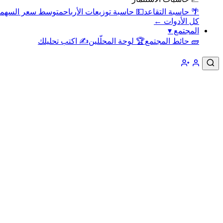
🌴 حاسبة التقاعد
💵 حاسبة توزيعات الأرباح
متوسط سعر السهم
كل الأدوات ←
المجتمع
▾
🧱 حائط المجتمع
🏆 لوحة المحلّلين
✍️ اكتب تحليلك