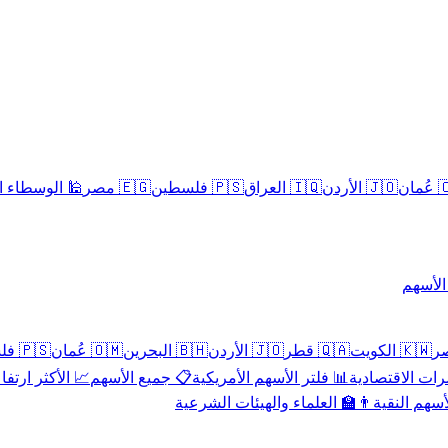
سلامية الحلال
🇪🇬 مصر
🇵🇸 فلسطين
🇮🇶 العراق
🇯🇴 الأردن
🇴
تداول 
🇵🇸 فلسطين
🇴🇲 عُمان
🇧🇭 البحرين
🇯🇴 الأردن
🇶🇦 قطر
🇰🇼 الكويت
 الأكثر ارتفاعاً
📋 جميع الأسهم
📊 فلتر الأسهم الأمريكية
📅 المؤشرات ا
👨‍🏫 العلماء والهيئات الشرعية
✨ الأسهم ال