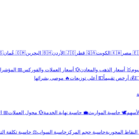
سطين
🇴🇲 عُمان
🇧🇭 البحرين
🇯🇴 الأردن
🇶🇦 قطر
🇰🇼 الكويت
🇪🇬 
 الاقتصادية
💱 أسعار العملات والفوركس
🥇 أسعار الذهب والمعادن
🥇 
🔥 موصى بشرائها
💵 أعلى توزيعات
💰 أرخص تقييماً

صادي
💱 محول العملات
💼 حاسبة نهاية الخدمة
🕊️ حاسبة المواريث
🧼 حا
اسبة تكلفة التداول
حاسبة السواب
حاسبة حجم المركز
حاسبة النقاط ال