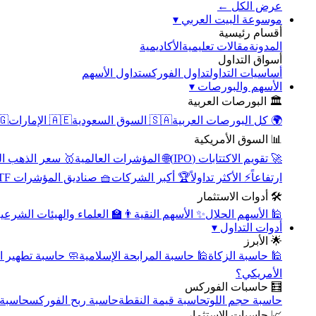
عرض الكل ←
▾
موسوعة البيت العربي
أقسام رئيسية
الأكاديمية
مقالات تعليمية
المدونة
أسواق التداول
تداول الأسهم
تداول الفوركس
أساسيات التداول
▾
الأسهم والبورصات
🏛️ البورصات العربية
مصر
🇦🇪 الإمارات
🇸🇦 السوق السعودية
🌍 كل البورصات العربية
📊 السوق الأمريكية
سعر الذهب اليوم
🌐 المؤشرات العالمية
🚀 تقويم الاكتتابات (IPO)
🧺 صناديق المؤشرات ETF
🏆 أكبر الشركات
⚡ الأكثر تداولاً
ارتفاعاً
🛠️ أدوات الاستثمار
‍🏫 العلماء والهيئات الشرعية
✨ الأسهم النقية
🕌 الأسهم الحلال
▾
أدوات التداول
🌟 الأبرز
سبة تطهير الأسهم
🕌 حاسبة المرابحة الإسلامية
🕌 حاسبة الزكاة
الأمريكي؟
🧮 حاسبات الفوركس
محورية
حاسبة ربح الفوركس
حاسبة قيمة النقطة
حاسبة حجم اللوت
📈 حاسبات الاستثمار