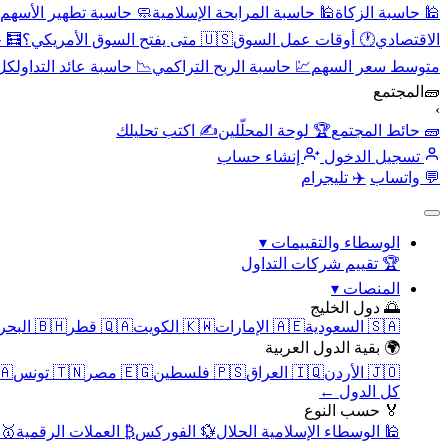
🕌 حاسبة الزكاة
🕌 حاسبة المرابحة الإسلامية
🧼 حاسبة تطهير الأسهم
الاقتصادي
🕐 أوقات عمل السوق
🇺🇸 متى يفتح السوق الأمريكي؟
🧮 
متوسط سعر السهم
💹 حاسبة الربح التراكمي
📉 حاسبة عائد التداول
كل 
🧱
المجتمع
›
🧱 حائط المجتمع
🏆 لوحة المحلّلين
✍️ اكتب تحليلك
تسجيل الدخول
إنشاء حساب
💬 واتساب
✈️ تليجرام
الوسطاء والتقييمات
▾
🏆 تقييم شركات التداول
المنصات
▾
🌅 دول الخليج
🇸🇦 السعودية
🇦🇪 الإمارات
🇰🇼 الكويت
🇶🇦 قطر
🇧🇭 البحرين
🌍 بقية الدول العربية
🇯🇴 الأردن
🇮🇶 العراق
🇵🇸 فلسطين
🇪🇬 مصر
🇹🇳 تونس
🇲🇦 
كل الدول ←
🏅 حسب النوع
🕌 الوسطاء الإسلامية الحلال
💱 الفوركس
₿ العملات الرقمية
🥇 