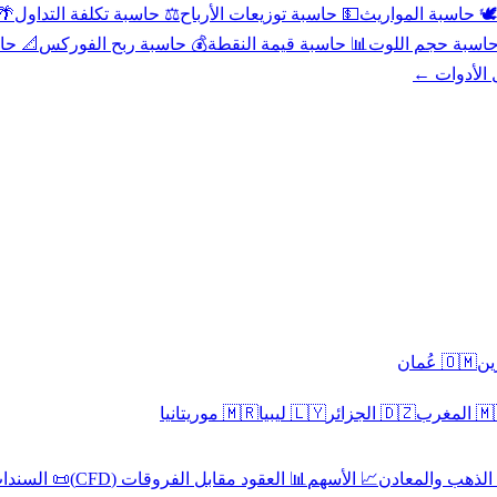
عد
⚖️ حاسبة تكلفة التداول
💵 حاسبة توزيعات الأرباح
🕊️ حاسبة المواريث
حورية
💰 حاسبة ربح الفوركس
📊 حاسبة قيمة النقطة
🧮 حاسبة حجم ال
كل الأدوا
🇴🇲 عُمان
🇲🇷 موريتانيا
🇱🇾 ليبيا
🇩🇿 الجزائر
🇲🇦 ا
 السندات
📊 العقود مقابل الفروقات (CFD)
📈 الأسهم
🥇 الذهب والمع