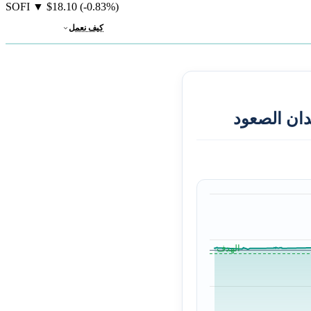
SOFI
▼
$18.10
(-0.83%)
كيف نعمل
دان الصعود
الهدف