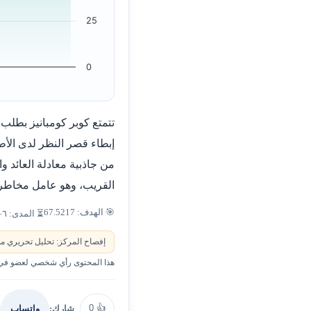
25
0
تتمتع كوبر كومبانيز بط
إبطاء قصر النظر لدى الأطفا
من جاذبية معادلة العائد 
القريب، وهو عامل مخاطرة 
🎯 الهدف: 67.5217
⏳ المدى: ٦–٩ أشهر
إفصاح المركز: تحليل تحريري من
هذا المحتوى رأي شخصي لعضو في ا
0
👍
شارك:
واتساب