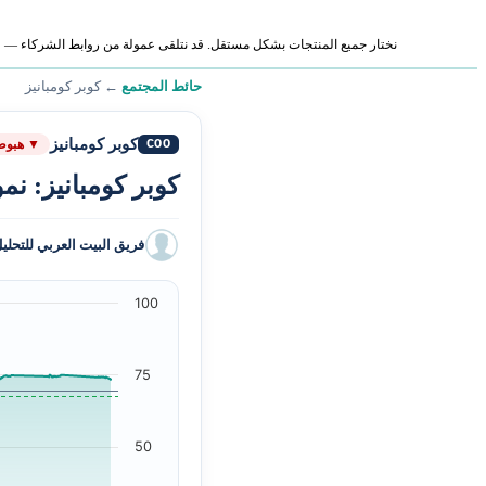
نختار جميع المنتجات بشكل مستقل. قد نتلقى عمولة من روابط الشركاء — لا ي
حائط المجتمع
←
كوبر كومبانيز
كوبر كومبانيز
COO
▼ هبوط
كوبر كومبانيز: ن
فريق البيت العربي للتحلي
100
75
50