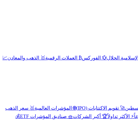
إسلامية الحلال
💱 الفوركس
₿ العملات الرقمية
🥇 الذهب والمعادن
📈
🚀 تقويم الاكتتابات (IPO)
🌐 المؤشرات العالمية
🥇 سعر الذهب
اً
⚡ الأكثر تداولاً
🏆 أكبر الشركات
🧺 صناديق المؤشرات ETF
💰