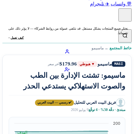
💬 واتساب
✈️ تليجرام
نختار جميع المنتجات بشكل مستقل. قد نتلقى عمولة من روابط الشركاء — لا يؤثر ذلك على
تقييماتنا.
كيف نعمل
حائط المجتمع
←
ماسيمو
$179.96
ماسيمو
MASI
▼ هبوطي
آخر سعر
ماسيمو: تشتت الإدارة بين الطب
والصوت الاستهلاكي يستدعي الحذر
فريق البيت العربي للتحليل
✔️ رسمي — البيت العربي
مبتدئ · دقّة 50% · 4 توقّع
9 يوليو 2026
200
الهدف