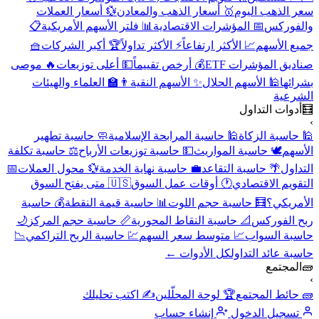
سعر الذهب اليوم
🥇 أسعار الذهب والمعادن
💱 أسعار العملات
والفوركس
📅 المؤشرات الاقتصادية
📊 فلتر الأسهم الأمريكية
📋
جميع الأسهم
📈 الأكثر ارتفاعاً
⚡ الأكثر تداولاً
🏆 أكبر الشركات
🧺
صناديق المؤشرات ETF
💰 أرخص تقييماً
💵 أعلى توزيعات
🔥 موصى
بشرائها
🕌 الأسهم الحلال
✨ الأسهم النقية
👨‍🏫 العلماء والهيئات
الشرعية
🧮
أدوات التداول
›
🕌 حاسبة الزكاة
🕌 حاسبة المرابحة الإسلامية
🧼 حاسبة تطهير
الأسهم
🕊️ حاسبة المواريث
💵 حاسبة توزيعات الأرباح
⚖️ حاسبة تكلفة
التداول
🌴 حاسبة التقاعد
💼 حاسبة نهاية الخدمة
💱 محول العملات
📅
التقويم الاقتصادي
🕐 أوقات عمل السوق
🇺🇸 متى يفتح السوق
الأمريكي؟
🧮 حاسبة حجم اللوت
📊 حاسبة قيمة النقطة
💰 حاسبة
ربح الفوركس
📐 حاسبة النقاط المحورية
📏 حاسبة حجم المركز
🌙
حاسبة السواب
📈 متوسط سعر السهم
💹 حاسبة الربح التراكمي
📉
حاسبة عائد التداول
كل الأدوات ←
🧱
المجتمع
›
🧱 حائط المجتمع
🏆 لوحة المحلّلين
✍️ اكتب تحليلك
تسجيل الدخول
إنشاء حساب