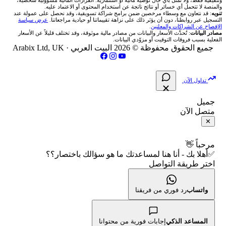
وتثقيفية فقط، ولا تمثل بأي حال توصية مالية أو استثمارية. القرارات المالية مسؤولية شخصية،
والمنصة لا تتحمل أي خسائر أو نتائج ناتجة عن استخدام المحتوى أو الاعتماد عليه.
انتراكتيف بروكرز IBKR
تنويه
: قد نتعاون مع وسطاء مرخصين ضمن برامج شراكة تسويقية، وقد نحصل على عمولة عند
شركات تداول في العراق
🇯🇴 بورصة عمّان
📌 حاسبة النقاط المحورية
التسجيل عبر روابطنا، دون أن يؤثر ذلك على نزاهة تقييماتنا أو حيادية مراجعاتنا.
عرض سياسة
💱 أسعار العملات والفوركس
فريق المؤلفين
الإفصاح عن الشراكات والمعلنين
.
مصادر البيانات
: تُحدَّث الأسعار والبيانات من مصادر مالية موثوقة، وقد تختلف قليلاً عن الأسعار
شركات تداول في فلسطين
الفعلية بسبب فروقات التوقيت أو مزوّدي البيانات.
🇧🇭 بورصة البحرين
📏 حاسبة حجم المركز
💵 سعر الريال السعودي في مصر
مقالات تعليمية
جميع الحقوق محفوظة © 2026 البيت العربي ·
Arabix Ltd, UK
شركات تداول في مصر
🇴🇲 بورصة مسقط
🔄 حاسبة تكلفة السواب
📅 المؤشرات الاقتصادية
سياسة تقييم الشركات
تداول الآن
🇵🇸 بورصة فلسطين
📈 حاسبة عائد التداول
شركات التداول النصابة
جميل
متصل الآن
فلتر الأسهم الشرعي
📊 حاسبة الربح التراكمي
الإبلاغ عن شركة نصابة
✕
📋 جميع الأسهم
🧮 حاسبة متوسط سعر السهم
شروط الاستخدام
مرحباً 👋
✅أهلا بك - أنا هنا لمساعدتك ما هو سؤالك باختصار؟؟
🕌 الأسهم الحلال
اختر طريقة التواصل
📅 التقويم الاقتصادي
سياسة الخصوصية
👨‍🏫 العلماء والهيئات الشرعية
🕐 أوقات عمل السوق
واتساب
رد فوري من فريقنا
🇺🇸 متى يفتح السوق الأمريكي؟
المساعد الذكي
إجابات فورية من محتوانا