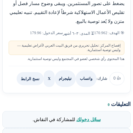
يضغط على تصور المستثمرين. ويبقى وضوح مسار فصل أو
تقليص الأعمال الاستهلاكية شرطاً لإعادة التقييم. تنبيه تعليمي
متزن ولا يُعد توصية بالبيع.
🎯 الهدف: 170.962
سعر الدخول: 179.96
⏳ المدى: ٣–٦ أشهر
إفصاح المركز: تحليل تحريري من فريق البيت العربي لأغراض تعليمية —
وليس توصية استثمارية.
هذا المحتوى رأي شخصي لعضو في المجتمع وليس توصية استثمارية.
0
👍
شارك:
X
نسخ الرابط
واتساب
تيليجرام
التعليقات
0
سجّل دخولك
للمشاركة في النقاش.