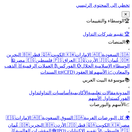
تخطي إلى المحتوى الرئيسي
✕
🏆
الوسطاء والتقييمات
›
🏆 تقييم شركات التداول
🌍
المنصات
›
🇸🇦 السعودية
🇦🇪 الإمارات
🇰🇼 الكويت
🇶🇦 قطر
🇧🇭 البحرين
🇴🇲 عُمان
🇯🇴 الأردن
🇮🇶 العراق
🇵🇸 فلسطين
🇪🇬 مصر
🕌
الوسطاء الإسلامية الحلال
💱 الفوركس
₿ العملات الرقمية
🥇 الذهب
والمعادن
📈 الأسهم
📊 العقود (CFD)
📜 السندات
📚
موسوعة البيت العربي
›
المدونة
مقالات تعليمية
الأكاديمية
أساسيات التداول
تداول
الفوركس
تداول الأسهم
📈
الأسهم والبورصات
›
🌍 كل البورصات العربية
🇸🇦 السوق السعودية
🇦🇪 الإمارات
🇪🇬
مصر
🇰🇼 الكويت
🇶🇦 قطر
🇯🇴 الأردن
🇧🇭 البحرين
🇴🇲 عُمان
🇵🇸 فلسطين
🚀 تقويم الاكتتابات (IPO)
🌐 المؤشرات العالمية
🥇