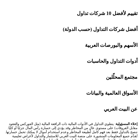
تقييم لأفضل 10 شركات تداول
شركة Capital.com
أفضل شركات التداول (حسب الدولة)
افاتريد AvaTrade
شركات تداول في السعودية
الأسهم والبورصات العربية
اكسنس Exness
شركات تداول في الإمارات
🌍 كل البورصات العربية
أدوات التداول والحاسبات
منصة بينانس
شركات تداول في الكويت
🇸🇦 السوق السعودية
🕌 حاسبة الزكاة
مجتمع المحلّلين
Bybit باي بت
شركات تداول في قطر
🇦🇪 أسواق الإمارات
💱 محول العملات
🧱 حائط المجتمع
الأسواق العالمية والبيانات
شركة Xm
شركات تداول في البحرين
🇪🇬 البورصة المصرية
🧮 حاسبة حجم اللوت
🏆 لوحة المحلّلين
🌐 المؤشرات العالمية
عن البيت العربي
شركة Okx
شركات تداول في عُمان
🇰🇼 بورصة الكويت
📊 حاسبة قيمة النقطة
✍️ اكتب تحليلك
🥇 سعر الذهب اليوم
من نحن
إخلاء المسؤولية
: ينطوي التداول في الأدوات المالية ذات الرافعة المالية (مثل الفوركس والعقود
مقابل الفروقات) على مستوى عالٍ من المخاطر وقد يؤدي إلى خسارة رأس المال جزئيًا أو كليًا.
ننصح بالتداول فقط بعد فهم كامل لطبيعة المخاطر وعدم استخدام أموال لا يمكنك تحمل خسارتها.
اكس تي بي XTB
شركات تداول في الأردن
🇶🇦 بورصة قطر
💰 حاسبة ربح الفوركس
تُقدَّم جميع المعلومات المنشورة على منصة البيت العربي للاستثمار والتداول لأغراض تعليمية
🥇 أسعار الذهب والمعادن
تواصل معنا