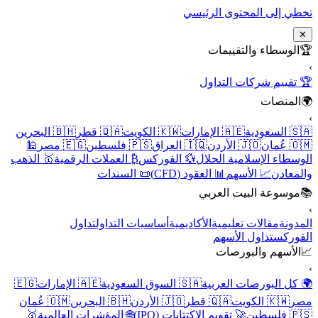
تخطي إلى المحتوى الرئيسي
✕
🏆
الوسطاء والتقييمات
›
🏆 تقييم شركات التداول
🌍
المنصات
›
🇸🇦 السعودية
🇦🇪 الإمارات
🇰🇼 الكويت
🇶🇦 قطر
🇧🇭 البحرين
🇴🇲 عُمان
🇯🇴 الأردن
🇮🇶 العراق
🇵🇸 فلسطين
🇪🇬 مصر
🕌
الوسطاء الإسلامية الحلال
💱 الفوركس
₿ العملات الرقمية
🥇 الذهب
والمعادن
📈 الأسهم
📊 العقود (CFD)
📜 السندات
📚
موسوعة البيت العربي
›
المدونة
مقالات تعليمية
الأكاديمية
أساسيات التداول
تداول
الفوركس
تداول الأسهم
📈
الأسهم والبورصات
›
🌍 كل البورصات العربية
🇸🇦 السوق السعودية
🇦🇪 الإمارات
🇪🇬
مصر
🇰🇼 الكويت
🇶🇦 قطر
🇯🇴 الأردن
🇧🇭 البحرين
🇴🇲 عُمان
🇵🇸 فلسطين
🚀 تقويم الاكتتابات (IPO)
🌐 المؤشرات العالمية
🥇