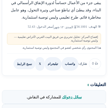
يبقى جزء من الأعمال حساساً لدورة الإنفاق الرأسمالي في
البناء، وقد يبطئ أي تباطؤ صناعي وتيرة التحول، وهو عامل
مخاطرة قائم. طرح تعليمي وليس توصية استثمارية.
🎯 الهدف: 56.1001
سعر الدخول: 52.43
⏳ المدى: ١٢ شهراً
إفصاح المركز: تحليل تحريري من فريق البيت العربي لأغراض تعليمية —
وليس توصية استثمارية.
هذا المحتوى رأي شخصي لعضو في المجتمع وليس توصية استثمارية.
0
👍
شارك:
X
نسخ الرابط
واتساب
تيليجرام
التعليقات
0
سجّل دخولك
للمشاركة في النقاش.