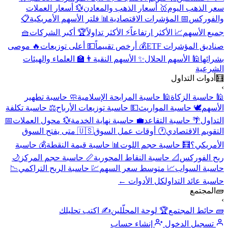
سعر الذهب اليوم
🥇 أسعار الذهب والمعادن
💱 أسعار العملات
والفوركس
📅 المؤشرات الاقتصادية
📊 فلتر الأسهم الأمريكية
📋
جميع الأسهم
📈 الأكثر ارتفاعاً
⚡ الأكثر تداولاً
🏆 أكبر الشركات
🧺
صناديق المؤشرات ETF
💰 أرخص تقييماً
💵 أعلى توزيعات
🔥 موصى
بشرائها
🕌 الأسهم الحلال
✨ الأسهم النقية
👨‍🏫 العلماء والهيئات
الشرعية
🧮
أدوات التداول
›
🕌 حاسبة الزكاة
🕌 حاسبة المرابحة الإسلامية
🧼 حاسبة تطهير
الأسهم
🕊️ حاسبة المواريث
💵 حاسبة توزيعات الأرباح
⚖️ حاسبة تكلفة
التداول
🌴 حاسبة التقاعد
💼 حاسبة نهاية الخدمة
💱 محول العملات
📅
التقويم الاقتصادي
🕐 أوقات عمل السوق
🇺🇸 متى يفتح السوق
الأمريكي؟
🧮 حاسبة حجم اللوت
📊 حاسبة قيمة النقطة
💰 حاسبة
ربح الفوركس
📐 حاسبة النقاط المحورية
📏 حاسبة حجم المركز
🌙
حاسبة السواب
📈 متوسط سعر السهم
💹 حاسبة الربح التراكمي
📉
حاسبة عائد التداول
كل الأدوات ←
🧱
المجتمع
›
🧱 حائط المجتمع
🏆 لوحة المحلّلين
✍️ اكتب تحليلك
تسجيل الدخول
إنشاء حساب