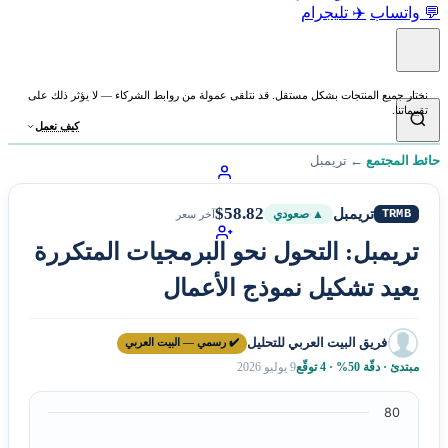
💬 واتساب
✈️ تليجرام
نختار جميع المنتجات بشكل مستقل. قد نتلقى عمولة من روابط الشركاء — لا يؤثر ذلك على
تقييماتنا.
كيف نعمل
حائط المجتمع
←
تريمبل
$58.82
تريمبل
TRMB
▲ صعودي
آخر سعر
تريمبل: التحول نحو البرمجيات المتكررة
يعيد تشكيل نموذج الأعمال
فريق البيت العربي للتحليل
✔️ رسمي — البيت العربي
مبتدئ · دقّة 50% · 4 توقّع
9 يوليو 2026
80