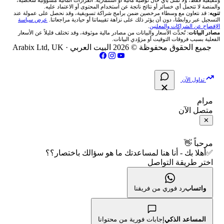
وتثقيفية فقط، ولا تمثل بأي حال توصية مالية أو استثمارية. القرارات المالية مسؤولية شخصية،
والمنصة لا تتحمل أي خسائر أو نتائج ناتجة عن استخدام المحتوى أو الاعتماد عليه.
انتراكتيف بروكرز IBKR
تنويه
: قد نتعاون مع وسطاء مرخصين ضمن برامج شراكة تسويقية، وقد نحصل على عمولة عند
شركات تداول في العراق
🇯🇴 بورصة عمّان
📌 حاسبة النقاط المحورية
التسجيل عبر روابطنا، دون أن يؤثر ذلك على نزاهة تقييماتنا أو حيادية مراجعاتنا.
عرض سياسة
💱 أسعار العملات والفوركس
فريق المؤلفين
الإفصاح عن الشراكات والمعلنين
.
مصادر البيانات
: تُحدَّث الأسعار والبيانات من مصادر مالية موثوقة، وقد تختلف قليلاً عن الأسعار
شركات تداول في فلسطين
الفعلية بسبب فروقات التوقيت أو مزوّدي البيانات.
🇧🇭 بورصة البحرين
📏 حاسبة حجم المركز
💵 سعر الريال السعودي في مصر
مقالات تعليمية
جميع الحقوق محفوظة © 2026 البيت العربي ·
Arabix Ltd, UK
شركات تداول في مصر
🇴🇲 بورصة مسقط
🔄 حاسبة تكلفة السواب
📅 المؤشرات الاقتصادية
سياسة تقييم الشركات
تداول الآن
🇵🇸 بورصة فلسطين
📈 حاسبة عائد التداول
شركات التداول النصابة
مرام
متصل الآن
فلتر الأسهم الشرعي
📊 حاسبة الربح التراكمي
الإبلاغ عن شركة نصابة
✕
📋 جميع الأسهم
🧮 حاسبة متوسط سعر السهم
شروط الاستخدام
مرحباً 👋
✅أهلا بك - أنا هنا لمساعدتك ما هو سؤالك باختصار؟؟
🕌 الأسهم الحلال
اختر طريقة التواصل
📅 التقويم الاقتصادي
سياسة الخصوصية
👨‍🏫 العلماء والهيئات الشرعية
🕐 أوقات عمل السوق
واتساب
رد فوري من فريقنا
🇺🇸 متى يفتح السوق الأمريكي؟
المساعد الذكي
إجابات فورية من محتوانا