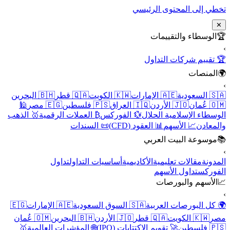
تخطي إلى المحتوى الرئيسي
✕
🏆
الوسطاء والتقييمات
›
🏆 تقييم شركات التداول
🌍
المنصات
›
🇸🇦 السعودية
🇦🇪 الإمارات
🇰🇼 الكويت
🇶🇦 قطر
🇧🇭 البحرين
🇴🇲 عُمان
🇯🇴 الأردن
🇮🇶 العراق
🇵🇸 فلسطين
🇪🇬 مصر
🕌
الوسطاء الإسلامية الحلال
💱 الفوركس
₿ العملات الرقمية
🥇 الذهب
والمعادن
📈 الأسهم
📊 العقود (CFD)
📜 السندات
📚
موسوعة البيت العربي
›
المدونة
مقالات تعليمية
الأكاديمية
أساسيات التداول
تداول
الفوركس
تداول الأسهم
📈
الأسهم والبورصات
›
🌍 كل البورصات العربية
🇸🇦 السوق السعودية
🇦🇪 الإمارات
🇪🇬
مصر
🇰🇼 الكويت
🇶🇦 قطر
🇯🇴 الأردن
🇧🇭 البحرين
🇴🇲 عُمان
🇵🇸 فلسطين
🚀 تقويم الاكتتابات (IPO)
🌐 المؤشرات العالمية
🥇