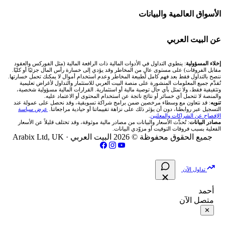
Bybit باي بت
شركات تداول في قطر
🇦🇪 أسواق الإمارات
💱 محول العملات
🧱 حائط المجتمع
الأسواق العالمية والبيانات
شركة Xm
شركات تداول في البحرين
🇪🇬 البورصة المصرية
🧮 حاسبة حجم اللوت
🏆 لوحة المحلّلين
🌐 المؤشرات العالمية
عن البيت العربي
شركة Okx
شركات تداول في عُمان
🇰🇼 بورصة الكويت
📊 حاسبة قيمة النقطة
✍️ اكتب تحليلك
🥇 سعر الذهب اليوم
من نحن
إخلاء المسؤولية
: ينطوي التداول في الأدوات المالية ذات الرافعة المالية (مثل الفوركس والعقود
مقابل الفروقات) على مستوى عالٍ من المخاطر وقد يؤدي إلى خسارة رأس المال جزئيًا أو كليًا.
ننصح بالتداول فقط بعد فهم كامل لطبيعة المخاطر وعدم استخدام أموال لا يمكنك تحمل خسارتها.
اكس تي بي XTB
شركات تداول في الأردن
🇶🇦 بورصة قطر
💰 حاسبة ربح الفوركس
تُقدَّم جميع المعلومات المنشورة على منصة البيت العربي للاستثمار والتداول لأغراض تعليمية
🥇 أسعار الذهب والمعادن
تواصل معنا
وتثقيفية فقط، ولا تمثل بأي حال توصية مالية أو استثمارية. القرارات المالية مسؤولية شخصية،
والمنصة لا تتحمل أي خسائر أو نتائج ناتجة عن استخدام المحتوى أو الاعتماد عليه.
انتراكتيف بروكرز IBKR
تنويه
: قد نتعاون مع وسطاء مرخصين ضمن برامج شراكة تسويقية، وقد نحصل على عمولة عند
شركات تداول في العراق
🇯🇴 بورصة عمّان
📌 حاسبة النقاط المحورية
التسجيل عبر روابطنا، دون أن يؤثر ذلك على نزاهة تقييماتنا أو حيادية مراجعاتنا.
عرض سياسة
💱 أسعار العملات والفوركس
فريق المؤلفين
الإفصاح عن الشراكات والمعلنين
.
مصادر البيانات
: تُحدَّث الأسعار والبيانات من مصادر مالية موثوقة، وقد تختلف قليلاً عن الأسعار
شركات تداول في فلسطين
الفعلية بسبب فروقات التوقيت أو مزوّدي البيانات.
🇧🇭 بورصة البحرين
📏 حاسبة حجم المركز
💵 سعر الريال السعودي في مصر
مقالات تعليمية
جميع الحقوق محفوظة © 2026 البيت العربي ·
Arabix Ltd, UK
شركات تداول في مصر
🇴🇲 بورصة مسقط
🔄 حاسبة تكلفة السواب
📅 المؤشرات الاقتصادية
سياسة تقييم الشركات
تداول الآن
🇵🇸 بورصة فلسطين
📈 حاسبة عائد التداول
شركات التداول النصابة
أحمد
متصل الآن
فلتر الأسهم الشرعي
📊 حاسبة الربح التراكمي
الإبلاغ عن شركة نصابة
✕