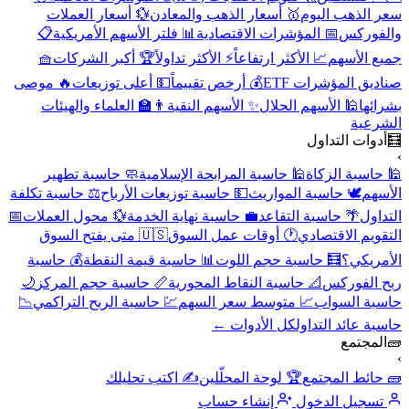
سعر الذهب اليوم
🥇 أسعار الذهب والمعادن
💱 أسعار العملات
والفوركس
📅 المؤشرات الاقتصادية
📊 فلتر الأسهم الأمريكية
📋
جميع الأسهم
📈 الأكثر ارتفاعاً
⚡ الأكثر تداولاً
🏆 أكبر الشركات
🧺
صناديق المؤشرات ETF
💰 أرخص تقييماً
💵 أعلى توزيعات
🔥 موصى
بشرائها
🕌 الأسهم الحلال
✨ الأسهم النقية
👨‍🏫 العلماء والهيئات
الشرعية
🧮
أدوات التداول
›
🕌 حاسبة الزكاة
🕌 حاسبة المرابحة الإسلامية
🧼 حاسبة تطهير
الأسهم
🕊️ حاسبة المواريث
💵 حاسبة توزيعات الأرباح
⚖️ حاسبة تكلفة
التداول
🌴 حاسبة التقاعد
💼 حاسبة نهاية الخدمة
💱 محول العملات
📅
التقويم الاقتصادي
🕐 أوقات عمل السوق
🇺🇸 متى يفتح السوق
الأمريكي؟
🧮 حاسبة حجم اللوت
📊 حاسبة قيمة النقطة
💰 حاسبة
ربح الفوركس
📐 حاسبة النقاط المحورية
📏 حاسبة حجم المركز
🌙
حاسبة السواب
📈 متوسط سعر السهم
💹 حاسبة الربح التراكمي
📉
حاسبة عائد التداول
كل الأدوات ←
🧱
المجتمع
›
🧱 حائط المجتمع
🏆 لوحة المحلّلين
✍️ اكتب تحليلك
تسجيل الدخول
إنشاء حساب