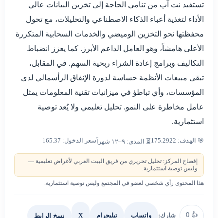
تستفيد نت آب من تنامي الحاجة إلى تخزين البيانات عالي
الأداء لتغذية أعباء الذكاء الاصطناعي والتحليلات، مع تحول
محفظتها نحو التخزين الوميضي والخدمات السحابية المتكررة
الأعلى هامشاً، وهو العامل الداعم الأبرز. كما يعزز انضباط
التكاليف وبرامج إعادة الشراء ربحية السهم. في المقابل،
تبقى مبيعات الأنظمة حساسة لدورة الإنفاق الرأسمالي لدى
المؤسسات، وأي تباطؤ في ميزانيات تقنية المعلومات يمثل
عامل مخاطرة على النمو. تحليل تعليمي ولا يُعد توصية
استثمارية.
🎯 الهدف: 175.2922
سعر الدخول: 165.37
⏳ المدى: ٩–١٢ شهراً
إفصاح المركز: تحليل تحريري من فريق البيت العربي لأغراض تعليمية —
وليس توصية استثمارية.
هذا المحتوى رأي شخصي لعضو في المجتمع وليس توصية استثمارية.
0
👍
شارك:
X
نسخ الرابط
واتساب
تيليجرام