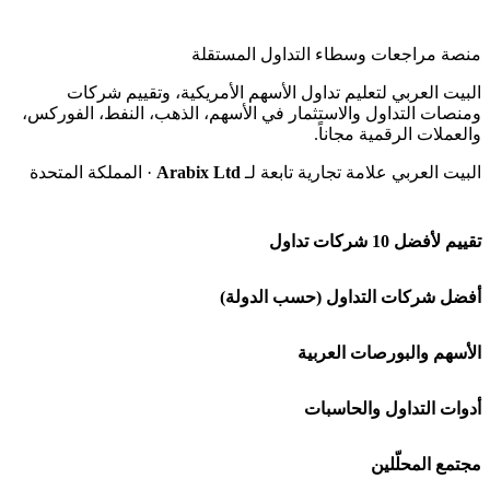
منصة مراجعات وسطاء التداول المستقلة
البيت العربي لتعليم تداول الأسهم الأمريكية، وتقييم شركات
ومنصات التداول والاستثمار في الأسهم، الذهب، النفط، الفوركس،
والعملات الرقمية مجاناً.
البيت العربي علامة تجارية تابعة لـ
Arabix Ltd
· المملكة المتحدة
تقييم لأفضل 10 شركات تداول
شركة Capital.com
أفضل شركات التداول (حسب الدولة)
افاتريد AvaTrade
شركات تداول في السعودية
الأسهم والبورصات العربية
اكسنس Exness
شركات تداول في الإمارات
🌍 كل البورصات العربية
أدوات التداول والحاسبات
منصة بينانس
شركات تداول في الكويت
🇸🇦 السوق السعودية
🕌 حاسبة الزكاة
مجتمع المحلّلين