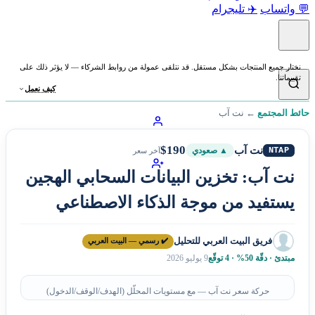
💬 واتساب
✈️ تليجرام
نختار جميع المنتجات بشكل مستقل. قد نتلقى عمولة من روابط الشركاء — لا يؤثر ذلك على
تقييماتنا.
كيف نعمل
حائط المجتمع
←
نت آب
$190
نت آب
NTAP
▲ صعودي
آخر سعر
نت آب: تخزين البيانات السحابي الهجين
يستفيد من موجة الذكاء الاصطناعي
فريق البيت العربي للتحليل
✔️ رسمي — البيت العربي
مبتدئ · دقّة 50% · 4 توقّع
9 يوليو 2026
حركة سعر نت آب — مع مستويات المحلّل (الهدف/الوقف/الدخول)