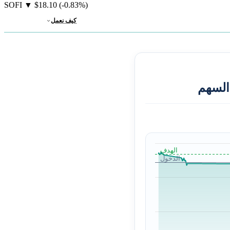
SOFI
▼
$18.10
(-0.83%)
كيف نعمل
الهدف
الدخول