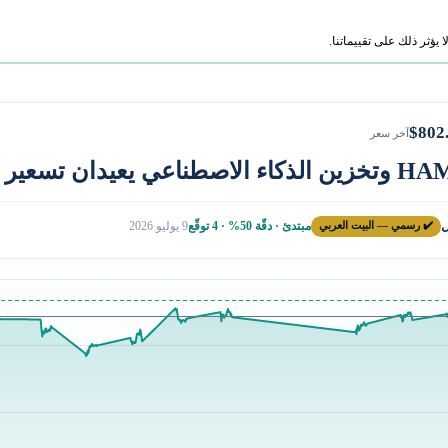
ؤثر ذلك على تقييماتنا.
$802
آخر سعر
ل
✔️ رسمي — البيت العربي
مبتدئ · دقّة 50% · 4 توقّع
9 يوليو 2026