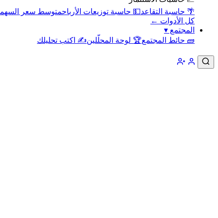
🌴 حاسبة التقاعد
💵 حاسبة توزيعات الأرباح
متوسط سعر السهم
كل الأدوات ←
المجتمع
▾
🧱 حائط المجتمع
🏆 لوحة المحلّلين
✍️ اكتب تحليلك