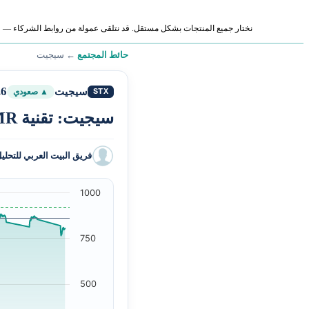
نختار جميع المنتجات بشكل مستقل. قد نتلقى عمولة من روابط الشركاء — لا ي
حائط المجتمع
←
سيجيت
.6
سيجيت
STX
▲ صعودي
سيجيت: تقنية HAMR وتخزين الذكاء الاصطناعي يعيدان تسعير السهم
فريق البيت العربي للتحلي
1000
750
500