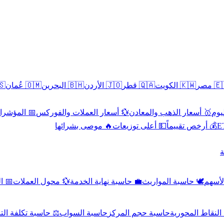
سطين
🇴🇲 عُمان
🇧🇭 البحرين
🇯🇴 الأردن
🇶🇦 قطر
🇰🇼 الكويت
🇪🇬 
 الاقتصادية
💱 أسعار العملات والفوركس
🥇 أسعار الذهب والمعادن
🥇 
🔥 موصى بشرائها
💵 أعلى توزيعات
💰 أرخص تقييماً

صادي
💱 محول العملات
💼 حاسبة نهاية الخدمة
🕊️ حاسبة المواريث
🧼 حا
اسبة تكلفة التداول
حاسبة السواب
حاسبة حجم المركز
حاسبة النقاط ال