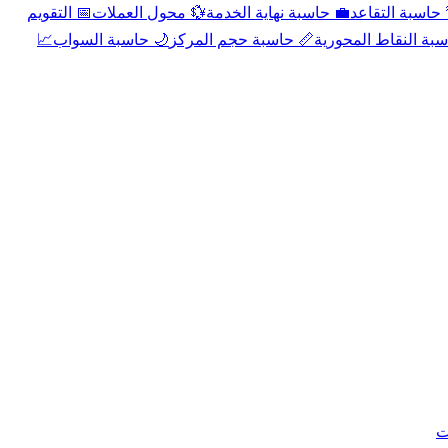
📅 التقويم
💱 محول العملات
💼 حاسبة نهاية الخدمة
🌴 حاسبة التقا
📈
🌙 حاسبة السواب
📏 حاسبة حجم المركز
📐 حاسبة النقاط الم
