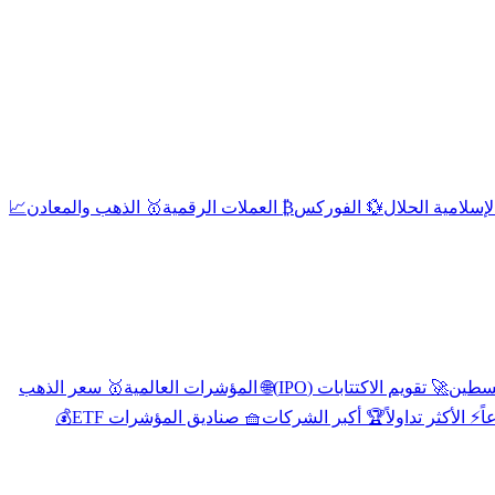
إسلامية الحلال
💱 الفوركس
₿ العملات الرقمية
🥇 الذهب والمعادن
📈
🚀 تقويم الاكتتابات (IPO)
🌐 المؤشرات العالمية
🥇 سعر الذهب
اً
⚡ الأكثر تداولاً
🏆 أكبر الشركات
🧺 صناديق المؤشرات ETF
💰