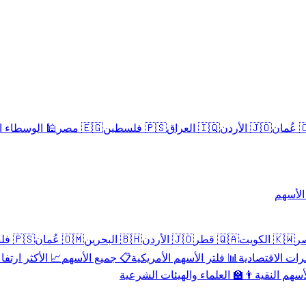
سلامية الحلال
🇪🇬 مصر
🇵🇸 فلسطين
🇮🇶 العراق
🇯🇴 الأردن
🇴
تداول 
🇵🇸 فلسطين
🇴🇲 عُمان
🇧🇭 البحرين
🇯🇴 الأردن
🇶🇦 قطر
🇰🇼 الكويت
 الأكثر ارتفاعاً
📋 جميع الأسهم
📊 فلتر الأسهم الأمريكية
📅 المؤشرات ا
👨‍🏫 العلماء والهيئات الشرعية
✨ الأسهم ال