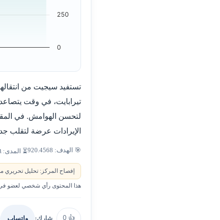
250
0
تيرابايت، في وقت يتصاعد 
لتحسن الهوامش. في المقاب
الإيرادات عرضة لتقلب جد
🎯 الهدف: 920.4568
⏳ المدى: ٦–١٢ شهراً
إفصاح المركز: تحليل تحريري من
هذا المحتوى رأي شخصي لعضو في ا
0
👍
شارك:
واتساب