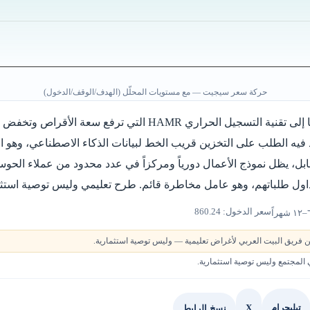
حركة سعر سيجيت — مع مستويات المحلّل (الهدف/الوقف/الدخول)
تستفيد سيجيت من انتقالها إلى تقنية التسجيل الحراري HAMR التي ترفع 
فيه الطلب على التخزين قريب الخط لبيانات الذكاء الاصطناعي، وهو الع
ل، يظل نموذج الأعمال دورياً ومركزاً في عدد محدود من عملاء الحوسب
اول طلباتهم، وهو عامل مخاطرة قائم. طرح تعليمي وليس توصية استثم
سعر الدخول: 860.24
 فريق البيت العربي لأغراض تعليمية — وليس توصية استثمارية.
لمجتمع وليس توصية استثمارية.
X
نسخ الرابط
تيليجرام