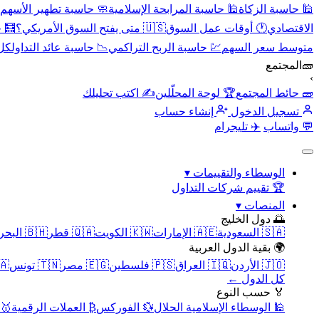
🕌 حاسبة الزكاة
🕌 حاسبة المرابحة الإسلامية
🧼 حاسبة تطهير الأسهم
الاقتصادي
🕐 أوقات عمل السوق
🇺🇸 متى يفتح السوق الأمريكي؟
🧮 
متوسط سعر السهم
💹 حاسبة الربح التراكمي
📉 حاسبة عائد التداول
كل 
🧱
المجتمع
›
🧱 حائط المجتمع
🏆 لوحة المحلّلين
✍️ اكتب تحليلك
تسجيل الدخول
إنشاء حساب
💬 واتساب
✈️ تليجرام
الوسطاء والتقييمات
▾
🏆 تقييم شركات التداول
المنصات
▾
🌅 دول الخليج
🇸🇦 السعودية
🇦🇪 الإمارات
🇰🇼 الكويت
🇶🇦 قطر
🇧🇭 البحرين
🌍 بقية الدول العربية
🇯🇴 الأردن
🇮🇶 العراق
🇵🇸 فلسطين
🇪🇬 مصر
🇹🇳 تونس
🇲🇦 
كل الدول ←
🏅 حسب النوع
🕌 الوسطاء الإسلامية الحلال
💱 الفوركس
₿ العملات الرقمية
🥇 