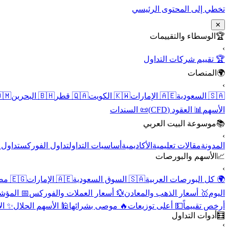
تخطي إلى المحتوى الرئيسي
✕
الوسطاء والتقييمات
🏆
›
🏆 تقييم شركات التداول
المنصات
🌍
›
 عُمان
🇧🇭 البحرين
🇶🇦 قطر
🇰🇼 الكويت
🇦🇪 الإمارات
🇸🇦 السعودية
📜 السندات
📊 العقود (CFD)
الأسهم
موسوعة البيت العربي
📚
›
الأسهم
تداول الفوركس
أساسيات التداول
الأكاديمية
مقالات تعليمية
المدونة
الأسهم والبورصات
📈
›
🇪🇬 مصر
🇦🇪 الإمارات
🇸🇦 السوق السعودية
🌍 كل البورصات العربية
لاقتصادية
💱 أسعار العملات والفوركس
🥇 أسعار الذهب والمعادن
اليوم
نقية
🕌 الأسهم الحلال
🔥 موصى بشرائها
💵 أعلى توزيعات
أرخص تقييماً
أدوات التداول
🧮
›