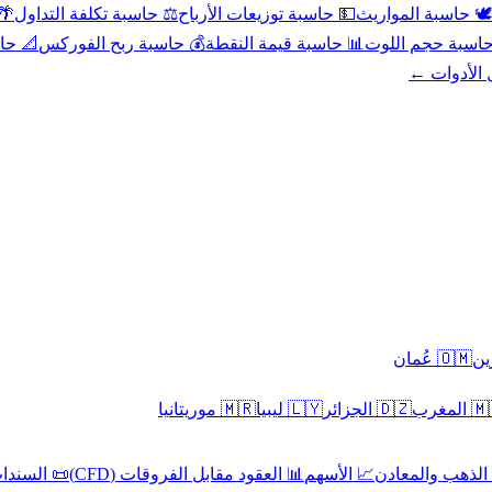
عد
⚖️ حاسبة تكلفة التداول
💵 حاسبة توزيعات الأرباح
🕊️ حاسبة المواريث
حورية
💰 حاسبة ربح الفوركس
📊 حاسبة قيمة النقطة
🧮 حاسبة حجم ال
كل الأدوا
🇴🇲 عُمان
🇲🇷 موريتانيا
🇱🇾 ليبيا
🇩🇿 الجزائر
🇲🇦 ا
 السندات
📊 العقود مقابل الفروقات (CFD)
📈 الأسهم
🥇 الذهب والمع