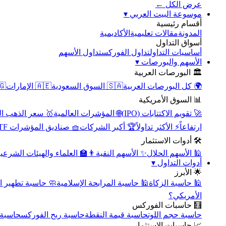
عرض الكل ←
▾
موسوعة البيت العربي
أقسام رئيسية
الأكاديمية
مقالات تعليمية
المدونة
أسواق التداول
تداول الأسهم
تداول الفوركس
أساسيات التداول
▾
الأسهم والبورصات
🏛️ البورصات العربية
مصر
🇦🇪 الإمارات
🇸🇦 السوق السعودية
🌍 كل البورصات العربية
📊 السوق الأمريكية
سعر الذهب اليوم
🌐 المؤشرات العالمية
🚀 تقويم الاكتتابات (IPO)
🧺 صناديق المؤشرات ETF
🏆 أكبر الشركات
⚡ الأكثر تداولاً
ارتفاعاً
🛠️ أدوات الاستثمار
‍🏫 العلماء والهيئات الشرعية
✨ الأسهم النقية
🕌 الأسهم الحلال
▾
أدوات التداول
🌟 الأبرز
سبة تطهير الأسهم
🕌 حاسبة المرابحة الإسلامية
🕌 حاسبة الزكاة
الأمريكي؟
🧮 حاسبات الفوركس
محورية
حاسبة ربح الفوركس
حاسبة قيمة النقطة
حاسبة حجم اللوت
📈 حاسبات الاستثمار