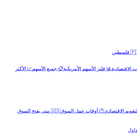
 فلسطين
 الاقتصادية
📊 فلتر الأسهم الأمريكية
📋 جميع الأسهم
📈 الأكثر
لتقويم الاقتصادي
🕐 أوقات عمل السوق
🇺🇸 متى يفتح السوق
داول