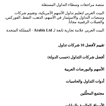
منصة مراجعات وسطاء التداول المستقلة
البيت العربي لتعليم تداول الأسهم الأمريكية، وتقييم شركات
ومنصات التداول والاستثمار في الأسهم، الذهب، النفط، الفوركس،
والعملات الرقمية مجاناً.
البيت العربي علامة تجارية تابعة لـ
Arabix Ltd
· المملكة المتحدة
تقييم لأفضل 10 شركات تداول
شركة Capital.com
أفضل شركات التداول (حسب الدولة)
افاتريد AvaTrade
شركات تداول في السعودية
الأسهم والبورصات العربية
اكسنس Exness
شركات تداول في الإمارات
🌍 كل البورصات العربية
أدوات التداول والحاسبات
منصة بينانس
شركات تداول في الكويت
🇸🇦 السوق السعودية
🕌 حاسبة الزكاة
مجتمع المحلّلين
Bybit باي بت
شركات تداول في قطر
🇦🇪 أسواق الإمارات
💱 محول العملات
🧱 حائط المجتمع
الأسواق العالمية والبيانات