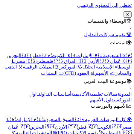
تخطي إلى المحتوى الرئيسي
✕
🏆
الوسطاء والتقييمات
›
🏆 تقييم شركات التداول
🌍
المنصات
›
🇸🇦 السعودية
🇦🇪 الإمارات
🇰🇼 الكويت
🇶🇦 قطر
🇧🇭 البحرين
🇴🇲 عُمان
🇯🇴 الأردن
🇮🇶 العراق
🇵🇸 فلسطين
🇪🇬 مصر
🕌
الوسطاء الإسلامية الحلال
💱 الفوركس
₿ العملات الرقمية
🥇 الذهب
والمعادن
📈 الأسهم
📊 العقود (CFD)
📜 السندات
📚
موسوعة البيت العربي
›
المدونة
مقالات تعليمية
الأكاديمية
أساسيات التداول
تداول
الفوركس
تداول الأسهم
📈
الأسهم والبورصات
›
🌍 كل البورصات العربية
🇸🇦 السوق السعودية
🇦🇪 الإمارات
🇪🇬
مصر
🇰🇼 الكويت
🇶🇦 قطر
🇯🇴 الأردن
🇧🇭 البحرين
🇴🇲 عُمان
🇵🇸 فلسطين
🚀 تقويم الاكتتابات (IPO)
🌐 المؤشرات العالمية
🥇