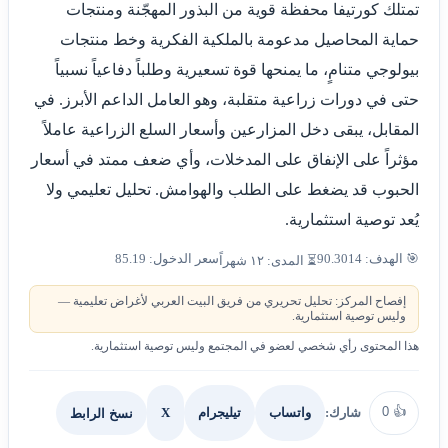
تمتلك كورتيفا محفظة قوية من البذور المهجّنة ومنتجات
حماية المحاصيل مدعومة بالملكية الفكرية وخط منتجات
بيولوجي متنامٍ، ما يمنحها قوة تسعيرية وطلباً دفاعياً نسبياً
حتى في دورات زراعية متقلبة، وهو العامل الداعم الأبرز. في
المقابل، يبقى دخل المزارعين وأسعار السلع الزراعية عاملاً
مؤثراً على الإنفاق على المدخلات، وأي ضعف ممتد في أسعار
الحبوب قد يضغط على الطلب والهوامش. تحليل تعليمي ولا
يُعد توصية استثمارية.
🎯 الهدف: 90.3014
سعر الدخول: 85.19
⏳ المدى: ١٢ شهراً
إفصاح المركز: تحليل تحريري من فريق البيت العربي لأغراض تعليمية —
وليس توصية استثمارية.
هذا المحتوى رأي شخصي لعضو في المجتمع وليس توصية استثمارية.
0
👍
شارك:
X
نسخ الرابط
واتساب
تيليجرام