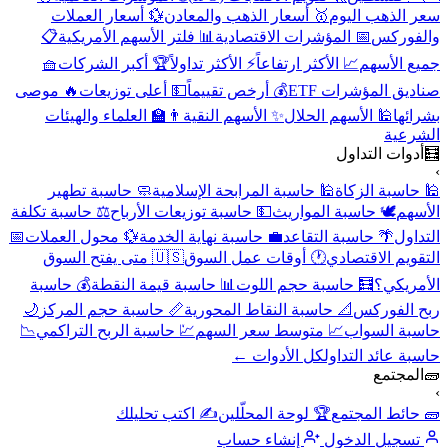
سعر الذهب اليوم
🥇 أسعار الذهب والمعادن
💱 أسعار العملات
والفوركس
📅 المؤشرات الاقتصادية
📊 فلتر الأسهم الأمريكية
📋
جميع الأسهم
📈 الأكثر ارتفاعاً
⚡ الأكثر تداولاً
🏆 أكبر الشركات
🧺
صناديق المؤشرات ETF
💰 أرخص تقييماً
💵 أعلى توزيعات
🔥 موصى
بشرائها
🕌 الأسهم الحلال
✨ الأسهم النقية
👨‍🏫 العلماء والهيئات
الشرعية
🧮
أدوات التداول
›
🕌 حاسبة الزكاة
🕌 حاسبة المرابحة الإسلامية
🧼 حاسبة تطهير
الأسهم
🕊️ حاسبة المواريث
💵 حاسبة توزيعات الأرباح
⚖️ حاسبة تكلفة
التداول
🌴 حاسبة التقاعد
💼 حاسبة نهاية الخدمة
💱 محول العملات
📅
التقويم الاقتصادي
🕐 أوقات عمل السوق
🇺🇸 متى يفتح السوق
الأمريكي؟
🧮 حاسبة حجم اللوت
📊 حاسبة قيمة النقطة
💰 حاسبة
ربح الفوركس
📐 حاسبة النقاط المحورية
📏 حاسبة حجم المركز
🌙
حاسبة السواب
📈 متوسط سعر السهم
💹 حاسبة الربح التراكمي
📉
حاسبة عائد التداول
كل الأدوات ←
🧱
المجتمع
›
🧱 حائط المجتمع
🏆 لوحة المحلّلين
✍️ اكتب تحليلك
تسجيل الدخول
إنشاء حساب