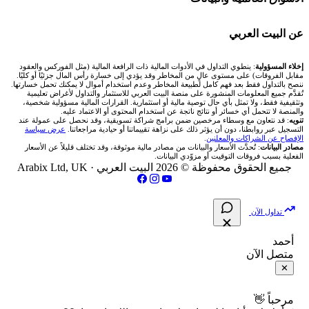
شركة Xm
شركات تداول في البحرين
🇪🇬 البورصة المصرية
🧮 حاسبة حجم اللوت
🏆 لوحة المحلّلين
🌐 المؤشرات العالمية
عن البيت العربي
شركة Okx
شركات تداول في عُمان
🇰🇼 بورصة الكويت
📊 حاسبة قيمة النقطة
✍️ اكتب تحليلك
🥇 سعر الذهب اليوم
من نحن
إخلاء المسؤولية
: ينطوي التداول في الأدوات المالية ذات الرافعة المالية (مثل الفوركس والعقود
مقابل الفروقات) على مستوى عالٍ من المخاطر وقد يؤدي إلى خسارة رأس المال جزئيًا أو كليًا.
ننصح بالتداول فقط بعد فهم كامل لطبيعة المخاطر وعدم استخدام أموال لا يمكنك تحمل خسارتها.
اكس تي بي XTB
شركات تداول في الأردن
🇶🇦 بورصة قطر
💰 حاسبة ربح الفوركس
تُقدَّم جميع المعلومات المنشورة على منصة البيت العربي للاستثمار والتداول لأغراض تعليمية
🥇 أسعار الذهب والمعادن
تواصل معنا
وتثقيفية فقط، ولا تمثل بأي حال توصية مالية أو استثمارية. القرارات المالية مسؤولية شخصية،
والمنصة لا تتحمل أي خسائر أو نتائج ناتجة عن استخدام المحتوى أو الاعتماد عليه.
انتراكتيف بروكرز IBKR
تنويه
: قد نتعاون مع وسطاء مرخصين ضمن برامج شراكة تسويقية، وقد نحصل على عمولة عند
شركات تداول في العراق
🇯🇴 بورصة عمّان
📌 حاسبة النقاط المحورية
التسجيل عبر روابطنا، دون أن يؤثر ذلك على نزاهة تقييماتنا أو حيادية مراجعاتنا.
عرض سياسة
💱 أسعار العملات والفوركس
فريق المؤلفين
الإفصاح عن الشراكات والمعلنين
.
مصادر البيانات
: تُحدَّث الأسعار والبيانات من مصادر مالية موثوقة، وقد تختلف قليلاً عن الأسعار
شركات تداول في فلسطين
الفعلية بسبب فروقات التوقيت أو مزوّدي البيانات.
🇧🇭 بورصة البحرين
📏 حاسبة حجم المركز
💵 سعر الريال السعودي في مصر
مقالات تعليمية
جميع الحقوق محفوظة © 2026 البيت العربي ·
Arabix Ltd, UK
شركات تداول في مصر
🇴🇲 بورصة مسقط
🔄 حاسبة تكلفة السواب
📅 المؤشرات الاقتصادية
سياسة تقييم الشركات
تداول الآن
🇵🇸 بورصة فلسطين
📈 حاسبة عائد التداول
شركات التداول النصابة
أحمد
متصل الآن
فلتر الأسهم الشرعي
📊 حاسبة الربح التراكمي
الإبلاغ عن شركة نصابة
✕
📋 جميع الأسهم
🧮 حاسبة متوسط سعر السهم
شروط الاستخدام
مرحباً 👋