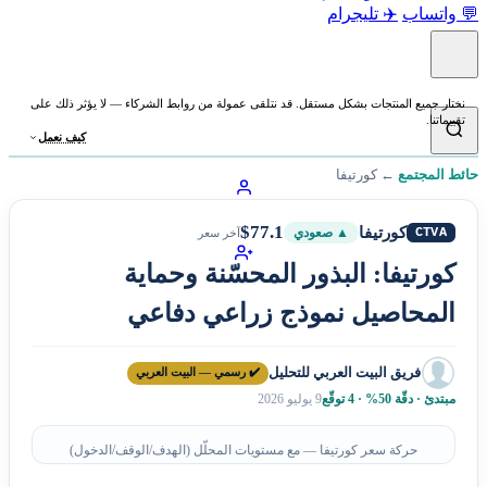
💬 واتساب
✈️ تليجرام
نختار جميع المنتجات بشكل مستقل. قد نتلقى عمولة من روابط الشركاء — لا يؤثر ذلك على
تقييماتنا.
كيف نعمل
حائط المجتمع
←
كورتيفا
$77.1
كورتيفا
CTVA
▲ صعودي
آخر سعر
كورتيفا: البذور المحسّنة وحماية
المحاصيل نموذج زراعي دفاعي
فريق البيت العربي للتحليل
✔️ رسمي — البيت العربي
مبتدئ · دقّة 50% · 4 توقّع
9 يوليو 2026
حركة سعر كورتيفا — مع مستويات المحلّل (الهدف/الوقف/الدخول)